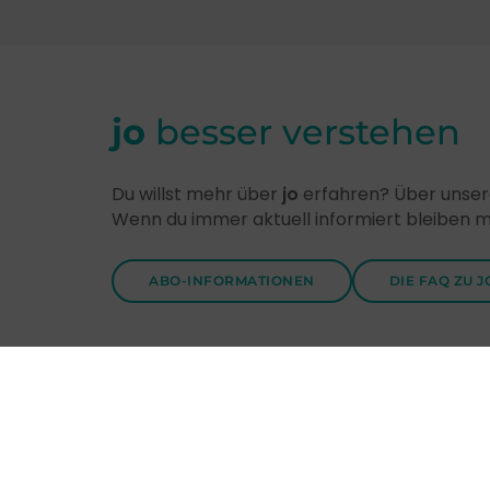
jo
besser verstehen
Du willst mehr über
jo
erfahren? Über unsere
Wenn du immer aktuell informiert bleiben 
ABO-INFORMATIONEN
DIE FAQ ZU J
Entdecke
jo
-Themen