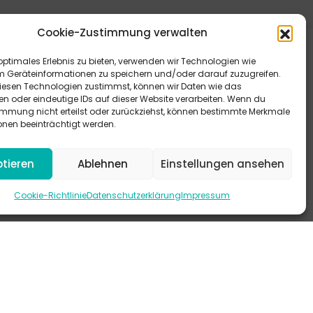
Cookie-Zustimmung verwalten
optimales Erlebnis zu bieten, verwenden wir Technologien wie
m Geräteinformationen zu speichern und/oder darauf zuzugreifen.
esen Technologien zustimmst, können wir Daten wie das
en oder eindeutige IDs auf dieser Website verarbeiten. Wenn du
immung nicht erteilst oder zurückziehst, können bestimmte Merkmale
eitere Antworten bieten dir unsere FAQ.
onen beeinträchtigt werden.
 schau mal auf Instagram vorbei.
tieren
Ablehnen
Einstellungen ansehen
-KANAL
Cookie-Richtlinie
Datenschutzerklärung
Impressum