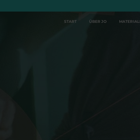
START
ÜBER JO
MATERIA