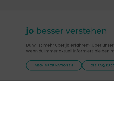
jo
besser verstehen
Du willst mehr über
jo
erfahren? Über unsere
Wenn du immer aktuell informiert bleiben 
ABO-INFORMATIONEN
DIE FAQ ZU J
Entdecke
jo
-Themen