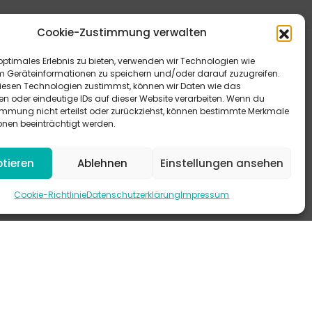
Cookie-Zustimmung verwalten
optimales Erlebnis zu bieten, verwenden wir Technologien wie
m Geräteinformationen zu speichern und/oder darauf zuzugreifen.
esen Technologien zustimmst, können wir Daten wie das
en oder eindeutige IDs auf dieser Website verarbeiten. Wenn du
immung nicht erteilst oder zurückziehst, können bestimmte Merkmale
eitere Antworten bieten dir unsere FAQ.
onen beeinträchtigt werden.
 schau mal auf Instagram vorbei.
tieren
Ablehnen
Einstellungen ansehen
-KANAL
Cookie-Richtlinie
Datenschutzerklärung
Impressum