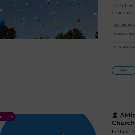
mit Luftbal
beachten i
ZIELGRUPP
EINSATZGEB
BEN. MATER
MEHR
Aktio
Church
Einheit | 