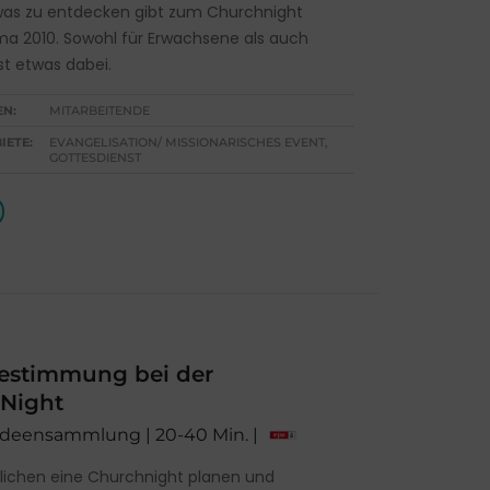
as zu entdecken gibt zum Churchnight
a 2010. Sowohl für Erwachsene als auch
ist etwas dabei.
EN:
MITARBEITENDE
IETE:
EVANGELISATION/ MISSIONARISCHES EVENT,
GOTTESDIENST
estimmung bei der
Night
 Ideensammlung | 20-40 Min. |
lichen eine Churchnight planen und