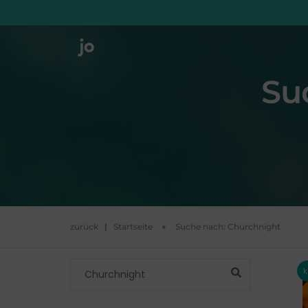
Su
zurück
|
Startseite
Suche nach:
Churchnight