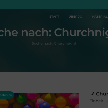
START
ÜBER JO
MATERIA
che nach:
Churchni
Suche nach:
Churchnight
Chur
Einheit |