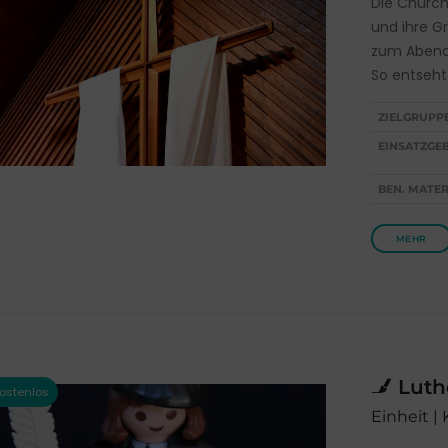
Die Church
und ihre Gr
zum Abendp
So entseht
ZIELGRUPP
EINSATZGEB
BEN. MATER
MEHR
Luth
Einheit |