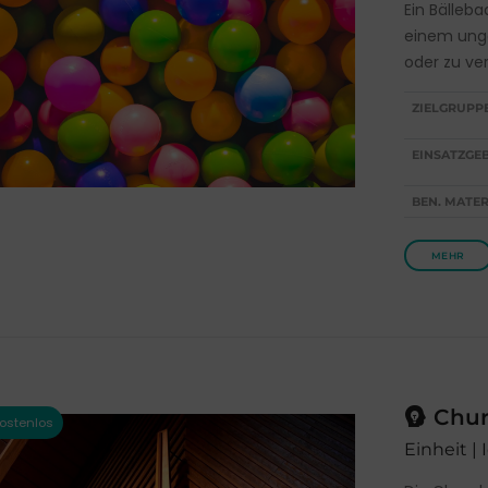
Ein Bälleb
einem ung
oder zu ve
ZIELGRUPP
EINSATZGEB
BEN. MATER
MEHR
Churc
Einheit |