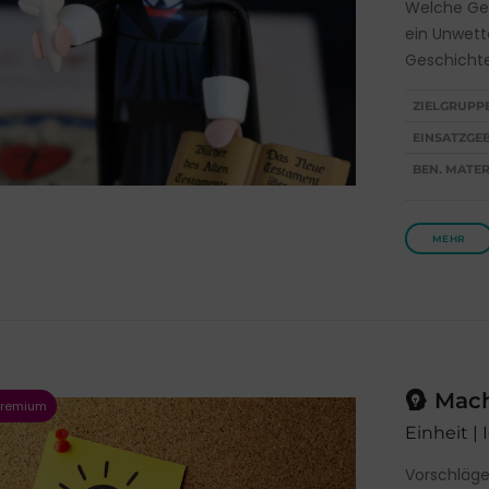
Welche Ge
ein Unwett
Geschichte
ZIELGRUPP
EINSATZGEB
BEN. MATER
MEHR
Mach
Einheit |
Vorschläge