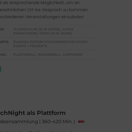
ad als ansprechende Möglichkeit, um an
ewöhnlichen Ort ins Gespräch zu kommen
rschiedenen Veranstaltungen einzuladen.
EN:
JUGENDLICHE (15-19 JAHRE), JUNGE
ERWACHSENE, TEENS (12-16 JAHRE)
IETE:
EVANGELISATION/ MISSIONARISCHES EVENT,
EVENTS + PROJEKTE
IAL:
PLASTIKBALL, WASSERBALL, CONTAINER
hNight als Plattform
 Ideensammlung | 360-420 Min. |