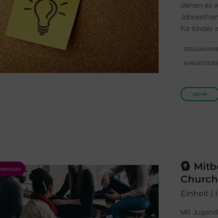
denen es w
Jahresthem
für Kinder 
ZIELGRUPP
EINSATZGEB
MEHR
Mitb
Church
Einheit |
Mit Jugend