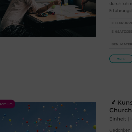
durchführen
Erfahrungs
ZIELGRUPP
EINSATZGEB
BEN. MATER
MEHR
Kuns
Church
Einheit |
Gedanken d