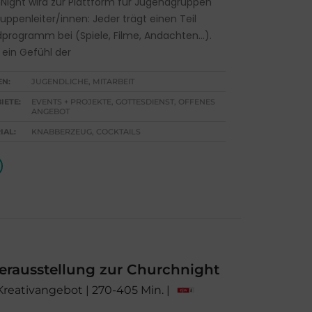
Night wird zur Plattform für Jugendgruppen
uppenleiter/innen: Jeder trägt einen Teil
rogramm bei (Spiele, Filme, Andachten...).
 ein Gefühl der
EN:
JUGENDLICHE, MITARBEIT
IETE:
EVENTS + PROJEKTE, GOTTESDIENST, OFFENES
ANGEBOT
IAL:
KNABBERZEUG, COCKTAILS
erausstellung zur Churchnight
 Kreativangebot | 270-405 Min. |