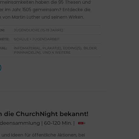
meinsamkeiten haben die 95 Thesen und
er im Jahr 1505 gemeinsam? Entdecke die
 von Martin Luther und seinem Wirken.
EN:
JUGENDLICHE (15-19 JAHRE)
IETE:
SCHULE + JUGENDARBEIT
IAL:
INFOMATERIAL, PLAKAT(E), EDDING(S), BILDER,
PINNNADEL(N), UND 4 WEITERE
 die ChurchNight bekannt!
 Ideensammlung | 60-120 Min. |
 und Ideen für öffentliche Aktionen, bei