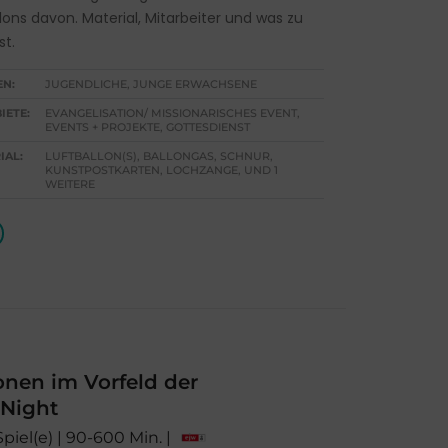
lons davon. Material, Mitarbeiter und was zu
st.
EN:
JUGENDLICHE, JUNGE ERWACHSENE
IETE:
EVANGELISATION/ MISSIONARISCHES EVENT,
EVENTS + PROJEKTE, GOTTESDIENST
IAL:
LUFTBALLON(S), BALLONGAS, SCHNUR,
KUNSTPOSTKARTEN, LOCHZANGE, UND 1
WEITERE
nen im Vorfeld der
Night
Spiel(e) | 90-600 Min. |