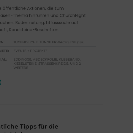
e öffentliche Aktionen, die zum
Hasen-Thema hinführen und ChurchNight
chen: Bodenzeitung, Litfasssäule auf
ft, Randsteine-Beschriften.
EN:
JUGENDLICHE, JUNGE ERWACHSENE (18+)
IETE:
EVENTS + PROJEKTE
IAL:
EDDING(S), ABDECKFOLIE, KLEBEBAND,
KIESELSTEINE, STRASSENKREIDE, UND 2 W
EITERE
liche Tipps für die