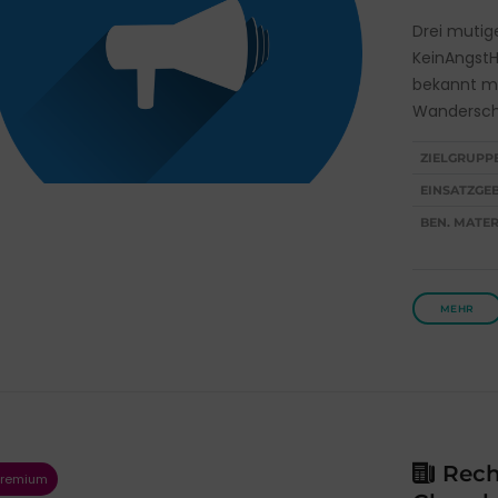
Drei mutig
KeinAngst
bekannt ma
Wanderscha
ZIELGRUPP
EINSATZGEB
BEN. MATER
MEHR
Recht