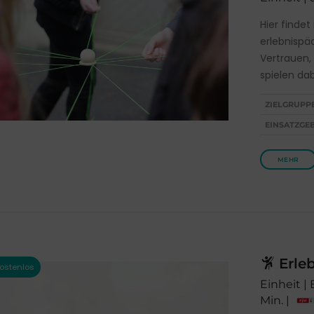
Hier finde
erlebnisp
Vertrauen
spielen dab
ZIELGRUPP
EINSATZGEB
MEHR
Erle
Einheit |
Min. |