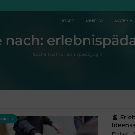
START
ÜBER JO
MATERIA
 nach:
erlebnispäd
Suche nach:
erlebnispädagogik
Erle
Ideen
Einheit | 