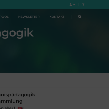
LPOOL
NEWSLETTER
KONTAKT
agogik
bnispädagogik -
sammlung
Spiel(e) |