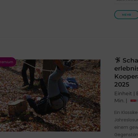
MEHR
Schat
erlebn
Kooper
2025
Einheit |
Min. |
Ein Klassik
Jahreslosu
einem gewi
Gegenstän