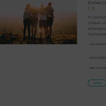
Einheit |
|
Im Zentrum
„Erleben u
erlebnispä
Teambuildi
ZIELGRUPP
EINSATZGEB
BEN. MATER
MEHR