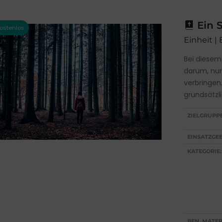
Ein S
Einheit | 
Bei diesem
darum, nur 
verbringen
grundsätzli
ZIELGRUPP
EINSATZGEB
KATEGORIE:
BEN. MATER