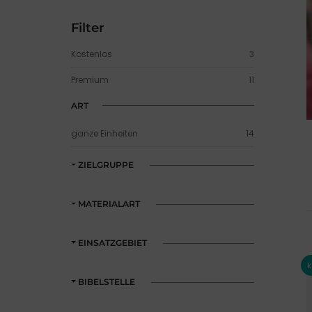
Filter
Kostenlos
3
Premium
11
ART
ganze Einheiten
14
ZIELGRUPPE
MATERIALART
EINSATZGEBIET
BIBELSTELLE