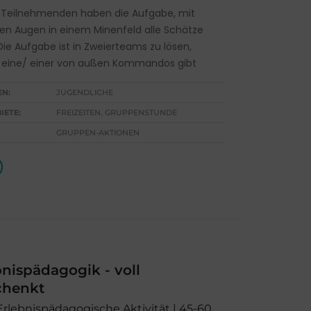
 Teilnehmenden haben die Aufgabe, mit
n Augen in einem Minenfeld alle Schätze
Die Aufgabe ist in Zweierteams zu lösen,
 eine/ einer von außen Kommandos gibt
EN:
JUGENDLICHE
IETE:
FREIZEITEN, GRUPPENSTUNDE
GRUPPEN-AKTIONEN
nispädagogik - voll
chenkt
 Erlebnispädagogische Aktivität | 45-60