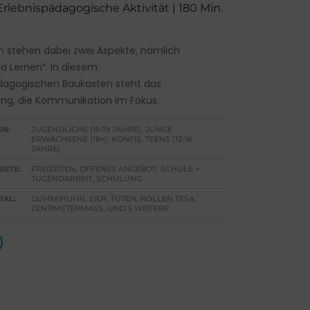
 Erlebnispädagogische Aktivität | 180 Min.
 stehen dabei zwei Aspekte, nämlich
nd Lernen“. In diesem
dagogischen Baukasten steht das
ng, die Kommunikation im Fokus.
EN:
JUGENDLICHE (15-19 JAHRE), JUNGE
ERWACHSENE (18+), KONFIS, TEENS (12-16
JAHRE)
IETE:
FREIZEITEN, OFFENES ANGEBOT, SCHULE +
JUGENDARBEIT, SCHULUNG
IAL:
GUMMIHUHN, EIER, TÜTEN, ROLLEN TESA,
ZENTIMETERMASS, UND 5 WEITERE