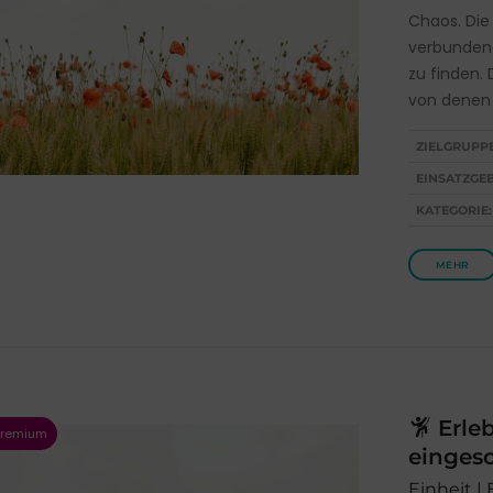
Chaos. Die
verbundene
zu finden. 
von denen
ZIELGRUPP
EINSATZGEB
KATEGORIE:
MEHR
Erleb
einges
Einheit |