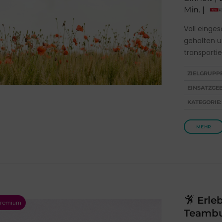
Min. |
Voll einge
gehalten u
transportie
ZIELGRUPP
EINSATZGEB
KATEGORIE:
MEHR
Erleb
Teambu