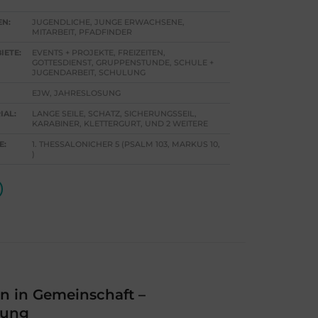
EN:
JUGENDLICHE, JUNGE ERWACHSENE,
MITARBEIT, PFADFINDER
IETE:
EVENTS + PROJEKTE, FREIZEITEN,
GOTTESDIENST, GRUPPENSTUNDE, SCHULE +
JUGENDARBEIT, SCHULUNG
EJW, JAHRESLOSUNG
IAL:
LANGE SEILE, SCHATZ, SICHERUNGSSEIL,
KARABINER, KLETTERGURT, UND 2 WEITERE
E:
1. THESSALONICHER 5 (PSALM 103, MARKUS 10,
)
n in Gemeinschaft –
rung