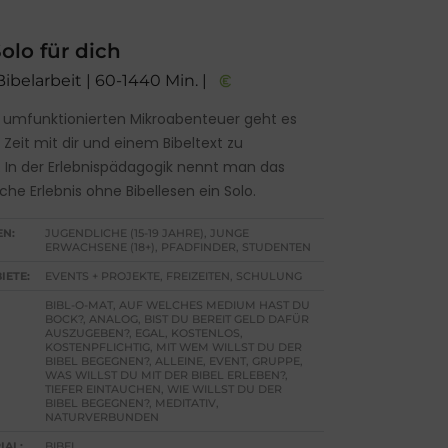
olo für dich
Bibelarbeit | 60-1440 Min. |
 umfunktionierten Mikroabenteuer geht es
Zeit mit dir und einem Bibeltext zu
. In der Erlebnispädagogik nennt man das
che Erlebnis ohne Bibellesen ein Solo.
EN:
JUGENDLICHE (15-19 JAHRE), JUNGE
ERWACHSENE (18+), PFADFINDER, STUDENTEN
IETE:
EVENTS + PROJEKTE, FREIZEITEN, SCHULUNG
BIBL-O-MAT, AUF WELCHES MEDIUM HAST DU
BOCK?, ANALOG, BIST DU BEREIT GELD DAFÜR
AUSZUGEBEN?, EGAL, KOSTENLOS,
KOSTENPFLICHTIG, MIT WEM WILLST DU DER
BIBEL BEGEGNEN?, ALLEINE, EVENT, GRUPPE,
WAS WILLST DU MIT DER BIBEL ERLEBEN?,
TIEFER EINTAUCHEN, WIE WILLST DU DER
BIBEL BEGEGNEN?, MEDITATIV,
NATURVERBUNDEN
IAL:
BIBEL