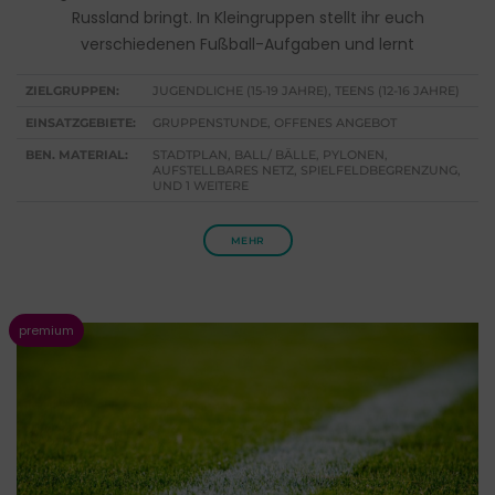
Russland bringt. In Kleingruppen stellt ihr euch
verschiedenen Fußball-Aufgaben und lernt
ZIELGRUPPEN:
JUGENDLICHE (15-19 JAHRE), TEENS (12-16 JAHRE)
EINSATZGEBIETE:
GRUPPENSTUNDE, OFFENES ANGEBOT
BEN. MATERIAL:
STADTPLAN, BALL/ BÄLLE, PYLONEN,
AUFSTELLBARES NETZ, SPIELFELDBEGRENZUNG,
UND 1 WEITERE
MEHR