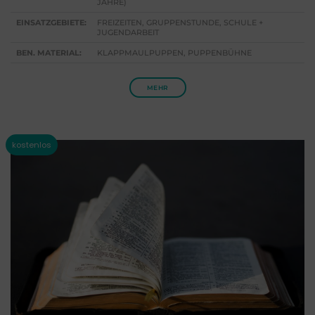
JAHRE)
EINSATZGEBIETE:
FREIZEITEN, GRUPPENSTUNDE, SCHULE +
JUGENDARBEIT
BEN. MATERIAL:
KLAPPMAULPUPPEN, PUPPENBÜHNE
MEHR