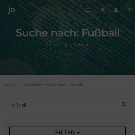
toggle
navigation
Suche nach:
Fußball
Suche nach:
Fußball
zurück
|
Startseite
Suche nach:
Fußball
FILTER