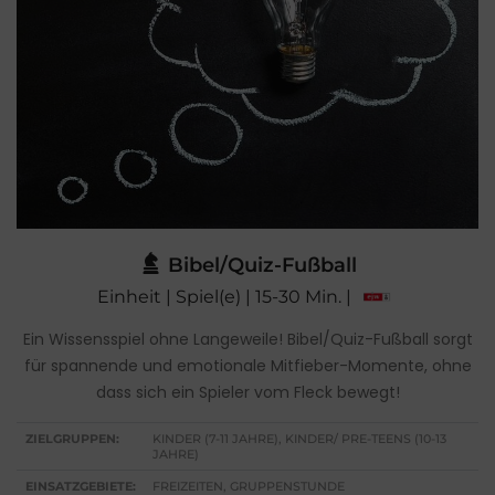
Bibel/Quiz-Fußball
Einheit | Spiel(e) | 15-30 Min. |
Ein Wissensspiel ohne Langeweile! Bibel/Quiz-Fußball sorgt
für spannende und emotionale Mitfieber-Momente, ohne
dass sich ein Spieler vom Fleck bewegt!
ZIELGRUPPEN:
KINDER (7-11 JAHRE), KINDER/ PRE-TEENS (10-13
JAHRE)
EINSATZGEBIETE:
FREIZEITEN, GRUPPENSTUNDE