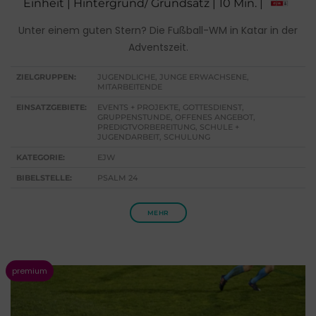
Einheit | Hintergrund/ Grundsatz | 10 Min. |
Unter einem guten Stern? Die Fußball-WM in Katar in der
Adventszeit.
ZIELGRUPPEN:
JUGENDLICHE, JUNGE ERWACHSENE,
MITARBEITENDE
EINSATZGEBIETE:
EVENTS + PROJEKTE, GOTTESDIENST,
GRUPPENSTUNDE, OFFENES ANGEBOT,
PREDIGTVORBEREITUNG, SCHULE +
JUGENDARBEIT, SCHULUNG
KATEGORIE:
EJW
BIBELSTELLE:
PSALM 24
MEHR