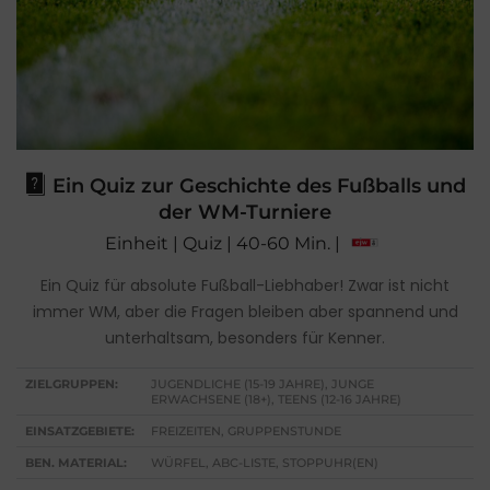
Ein Quiz zur Geschichte des Fußballs und
der WM-Turniere
Einheit | Quiz | 40-60 Min. |
Ein Quiz für absolute Fußball-Liebhaber! Zwar ist nicht
immer WM, aber die Fragen bleiben aber spannend und
unterhaltsam, besonders für Kenner.
ZIELGRUPPEN:
JUGENDLICHE (15-19 JAHRE), JUNGE
ERWACHSENE (18+), TEENS (12-16 JAHRE)
EINSATZGEBIETE:
FREIZEITEN, GRUPPENSTUNDE
BEN. MATERIAL:
WÜRFEL, ABC-LISTE, STOPPUHR(EN)