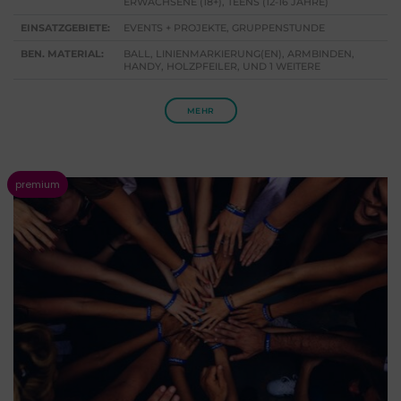
ERWACHSENE (18+), TEENS (12-16 JAHRE)
EINSATZGEBIETE:
EVENTS + PROJEKTE, GRUPPENSTUNDE
BEN. MATERIAL:
BALL, LINIENMARKIERUNG(EN), ARMBINDEN,
HANDY, HOLZPFEILER, UND 1 WEITERE
MEHR