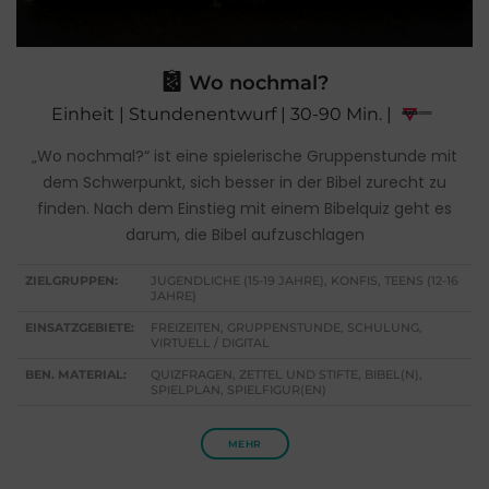
Wo nochmal?
Einheit | Stundenentwurf | 30-90 Min. |
„Wo nochmal?“ ist eine spielerische Gruppenstunde mit
dem Schwerpunkt, sich besser in der Bibel zurecht zu
finden. Nach dem Einstieg mit einem Bibelquiz geht es
darum, die Bibel aufzuschlagen
ZIELGRUPPEN:
JUGENDLICHE (15-19 JAHRE), KONFIS, TEENS (12-16
JAHRE)
EINSATZGEBIETE:
FREIZEITEN, GRUPPENSTUNDE, SCHULUNG,
VIRTUELL / DIGITAL
BEN. MATERIAL:
QUIZFRAGEN, ZETTEL UND STIFTE, BIBEL(N),
SPIELPLAN, SPIELFIGUR(EN)
MEHR