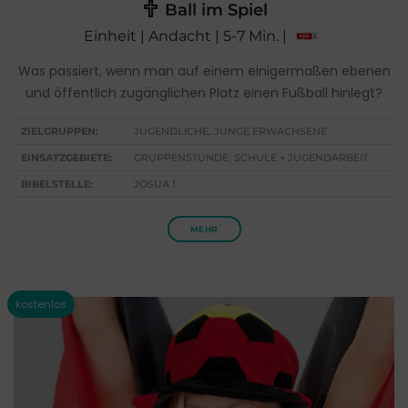
Ball im Spiel
Einheit | Andacht | 5-7 Min. |
Was passiert, wenn man auf einem einigermaßen ebenen
und öffentlich zugänglichen Platz einen Fußball hinlegt?
ZIELGRUPPEN:
JUGENDLICHE, JUNGE ERWACHSENE
EINSATZGEBIETE:
GRUPPENSTUNDE, SCHULE + JUGENDARBEIT
BIBELSTELLE:
JOSUA 1
MEHR