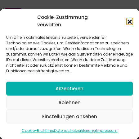
Cookie-Zustimmung
verwalten
Um dir ein optimales Erlebnis zu bieten, verwenden wir
Technologien wie Cookies, um Geräteinformationen zu speichern
und/oder darauf zuzugreifen. Wenn du diesen Technologien
zustimmst, können wir Daten wie das Surfverhalten oder eindeutige
IDs auf dieser Website verarbeiten. Wenn du deine Zustimmung
nicht erteilst oder zurückziehst, können bestimmte Merkmale und
Funktionen beeinträchtigt werden.
Akzeptieren
Ablehnen
Megakicker
Einstellungen ansehen
Einheit | Spiel(e) | 15-30 Min. |
Cookie-Richtlinie
Datenschutzerklärung
Impressum
Ein Kicker-Turnier mit echten Menschen - Spaß und