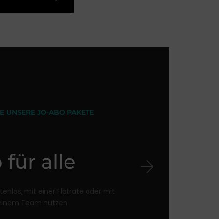
E UNSERE JO-ABO PAKETE
o für alle
tenlos, mit einer Flatrate oder mit
einem Team nutzen