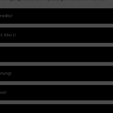
redits!
t Abo L!
hnung!
bos!