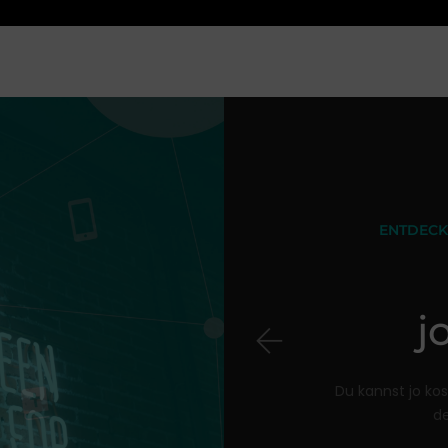
ERIAL
ENTDECK
uchen
j
de praxiserprobte
Du kannst jo kos
d