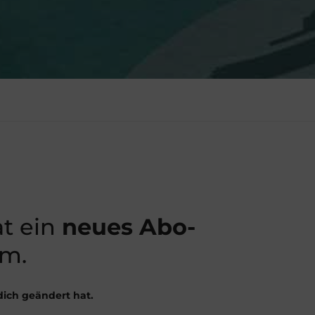
at ein
neues Abo-
am.
 dich geändert hat.