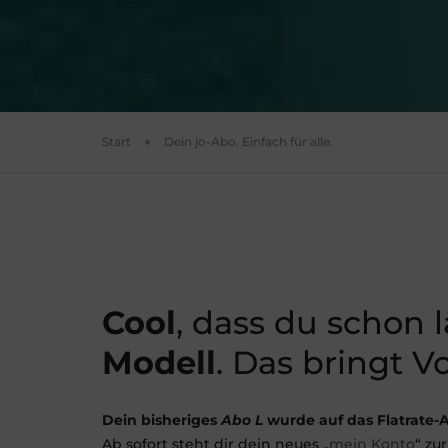
Start
Dein jo-Abo. Einfach für alle.
Cool
, dass du schon l
Modell
. Das bringt V
Dein bisheriges
Abo L
wurde auf das Flatrate
Ab sofort steht dir dein neues „
mein Konto
“ zu