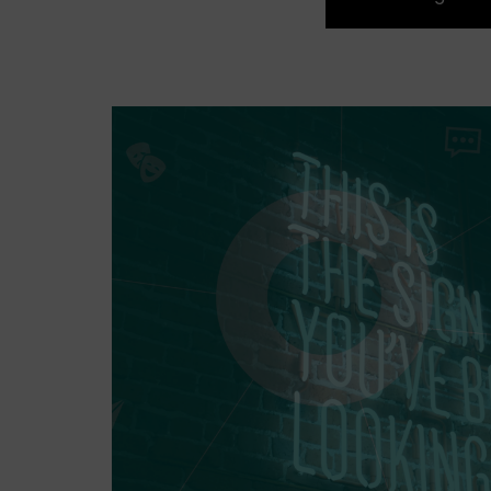
ENTDECKE DEIN MAT
Einfach s
Im Materialpool findest du tausen
Materialien