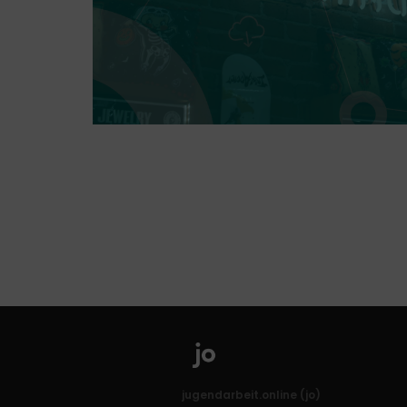
ZUM MATERIALPOO
jugendarbeit.online (jo)