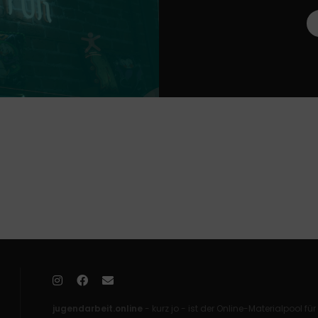
L
jugendarbeit.online
- kurz jo - ist der Online-Materialpool für