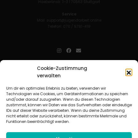
Haeberlinstr. 1–3 | 70563 Stuttgart
Service
Mail:
support@jugendarbeit.online
Telefon: 0711 / 9781-419
jugendarbeit.online
- kurz jo - ist der Online-Materialpool für
Cookie-Zustimmung
Mitarbeitende in der christlichen Kinder-, Jugend- und jungen
verwalten
Erwachsenenarbeit. Auf
jo
findet man unkompliziert und schnell
zahlreiche praxiserprobte Materialien und gewinnt so Zeit für
Beziehungsarbeit.
Um dir ein optimales Erlebnis zu bieten, verwenden wir
Technologien wie Cookies, um Geräteinformationen zu speichern
und/oder darauf zuzugreifen. Wenn du diesen Technologien
Beteiligte Verbände
zustimmst, können wir Daten wie das Surfverhalten oder eindeutige
CVJM-Landesverband Bayern e. V.
|
CVJM-Gesamtverband in
IDs auf dieser Website verarbeiten. Wenn du deine Zustimmung
Deutschland e. V.
nicht erteilst oder zurückziehst, können bestimmte Merkmale und
CVJM-Westbund e. V.
|
Deutscher Jugendverband „Entschieden für
Funktionen beeinträchtigt werden.
Christus“ e. V.
Evangelisches Jugendwerk in Württemberg