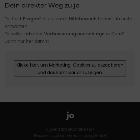
Dein direkter Weg zu jo
Du hast
Fragen
? In unserem
Hilfebereich
findest du erste
Antworten.
Du willst
Lob
oder
Verbesserungsvorschläge
äußern?
Dann nur her damit!
Klicke hier, um Marketing-Cookies zu akzeptieren
und das Formular anzuzeigen.
jugendarbeit.online (jo)
Praxisverlag buch+musik bm gGmbH