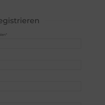
egistrieren
len
*