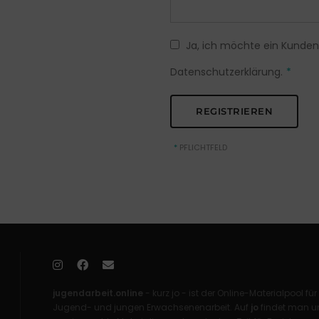
Ja, ich möchte ein Kunden
Datenschutzerklärung.
*
*
PFLICHTFELD
jugendarbeit.online
- kurz jo - ist der Online-Materialpool für
Jugend- und jungen Erwachsenenarbeit. Auf
jo
findet man un