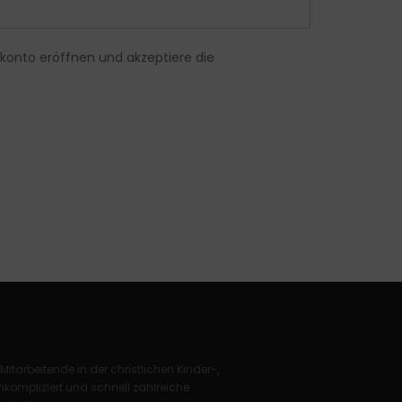
konto eröffnen und akzeptiere die
 Mitarbeitende in der christlichen Kinder-,
kompliziert und schnell zahlreiche