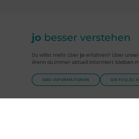
jo
besser verstehen
Du willst mehr über
jo
erfahren? Über unsere
Wenn du immer aktuell informiert bleiben 
ABO-INFORMATIONEN
DIE FAQ ZU J
Entdecke
jo
-Themen