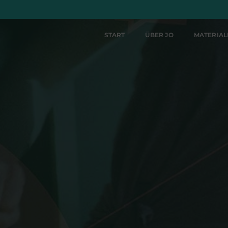
START
ÜBER JO
MATERIA