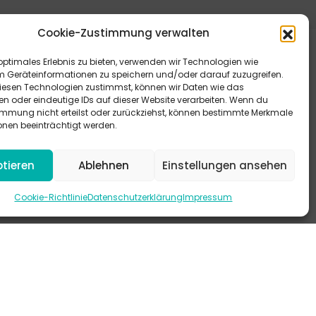
Cookie-Zustimmung verwalten
optimales Erlebnis zu bieten, verwenden wir Technologien wie
m Geräteinformationen zu speichern und/oder darauf zuzugreifen.
esen Technologien zustimmst, können wir Daten wie das
en oder eindeutige IDs auf dieser Website verarbeiten. Wenn du
immung nicht erteilst oder zurückziehst, können bestimmte Merkmale
eitere Antworten bieten dir unsere FAQ.
onen beeinträchtigt werden.
 schau mal auf Instagram vorbei.
tieren
Ablehnen
Einstellungen ansehen
-KANAL
Cookie-Richtlinie
Datenschutzerklärung
Impressum