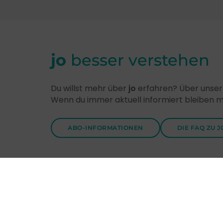
jo
besser verstehen
Du willst mehr über
jo
erfahren? Über unsere
Wenn du immer aktuell informiert bleiben 
ABO-INFORMATIONEN
DIE FAQ ZU J
Entdecke
jo
-Themen