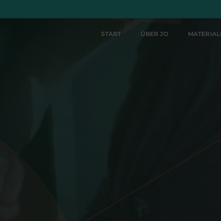
START
ÜBER JO
MATERIA