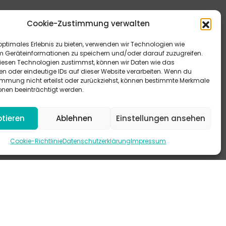
Cookie-Zustimmung verwalten
optimales Erlebnis zu bieten, verwenden wir Technologien wie
m Geräteinformationen zu speichern und/oder darauf zuzugreifen.
esen Technologien zustimmst, können wir Daten wie das
en oder eindeutige IDs auf dieser Website verarbeiten. Wenn du
immung nicht erteilst oder zurückziehst, können bestimmte Merkmale
eitere Antworten bieten dir unsere FAQ.
onen beeinträchtigt werden.
 schau mal auf Instagram vorbei.
tieren
Ablehnen
Einstellungen ansehen
-KANAL
Cookie-Richtlinie
Datenschutzerklärung
Impressum