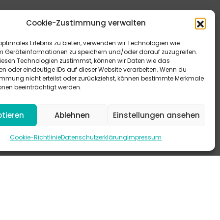
Cookie-Zustimmung verwalten
optimales Erlebnis zu bieten, verwenden wir Technologien wie
m Geräteinformationen zu speichern und/oder darauf zuzugreifen.
esen Technologien zustimmst, können wir Daten wie das
en oder eindeutige IDs auf dieser Website verarbeiten. Wenn du
immung nicht erteilst oder zurückziehst, können bestimmte Merkmale
eitere Antworten bieten dir unsere FAQ.
onen beeinträchtigt werden.
 schau mal auf Instagram vorbei.
tieren
Ablehnen
Einstellungen ansehen
-KANAL
Cookie-Richtlinie
Datenschutzerklärung
Impressum