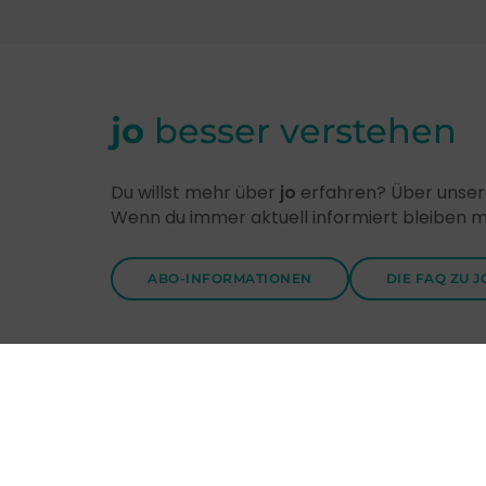
jo
besser verstehen
Du willst mehr über
jo
erfahren? Über unsere
Wenn du immer aktuell informiert bleiben 
ABO-INFORMATIONEN
DIE FAQ ZU J
Entdecke
jo
-Themen