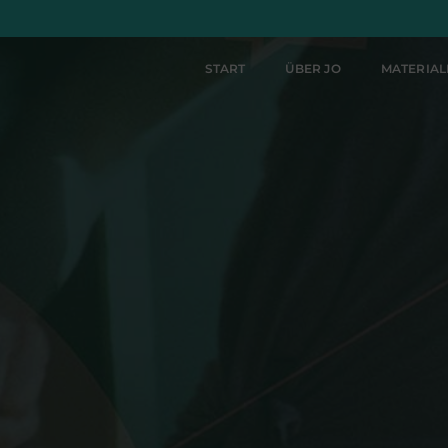
START
ÜBER JO
MATERIA