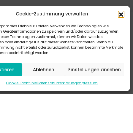
Cookie-Zustimmung verwalten
optimales Erlebnis zu bieten, verwenden wir Technologien wie
m Geräteinformationen zu speichern und/oder darauf zuzugreifen.
esen Technologien zustimmst, können wir Daten wie das
en oder eindeutige IDs auf dieser Website verarbeiten. Wenn du
immung nicht erteilst oder zurückziehst, können bestimmte Merkmale
eitere Antworten bieten dir unsere FAQ.
onen beeinträchtigt werden.
 schau mal auf Instagram vorbei.
tieren
Ablehnen
Einstellungen ansehen
-KANAL
Cookie-Richtlinie
Datenschutzerklärung
Impressum