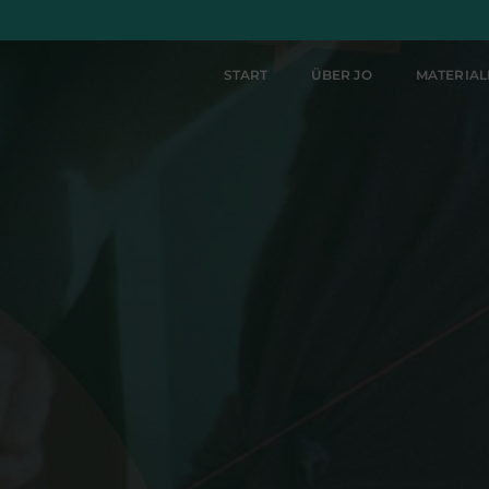
START
ÜBER JO
MATERIA