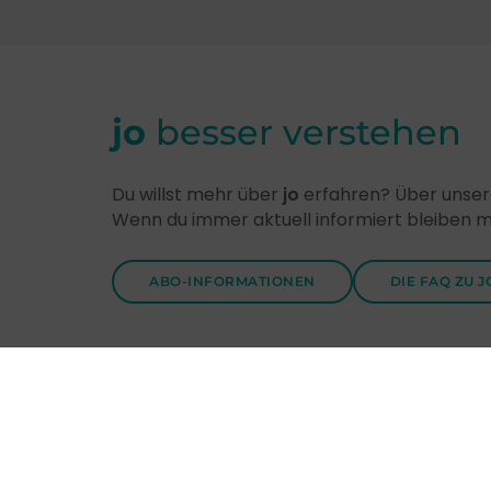
jo
besser verstehen
Du willst mehr über
jo
erfahren? Über unsere
Wenn du immer aktuell informiert bleiben 
ABO-INFORMATIONEN
DIE FAQ ZU J
Entdecke
jo
-Themen