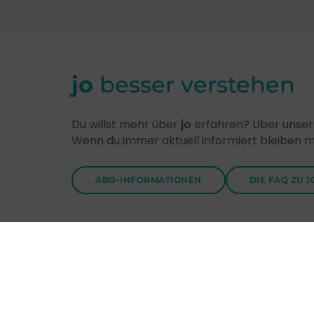
jo
besser verstehen
Du willst mehr über
jo
erfahren? Über unsere
Wenn du immer aktuell informiert bleiben 
ABO-INFORMATIONEN
DIE FAQ ZU J
Entdecke
jo
-Themen