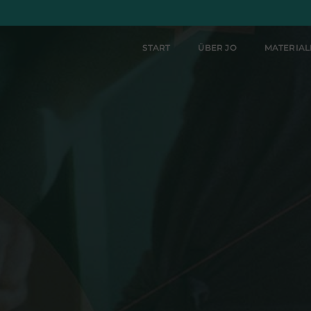
START
ÜBER JO
MATERIA