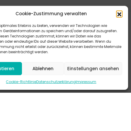
Cookie-Zustimmung verwalten
optimales Erlebnis zu bieten, verwenden wir Technologien wie
m Geräteinformationen zu speichern und/oder darauf zuzugreifen.
esen Technologien zustimmst, können wir Daten wie das
en oder eindeutige IDs auf dieser Website verarbeiten. Wenn du
immung nicht erteilst oder zurückziehst, können bestimmte Merkmale
eitere Antworten bieten dir unsere FAQ.
onen beeinträchtigt werden.
 schau mal auf Instagram vorbei.
tieren
Ablehnen
Einstellungen ansehen
-KANAL
Cookie-Richtlinie
Datenschutzerklärung
Impressum