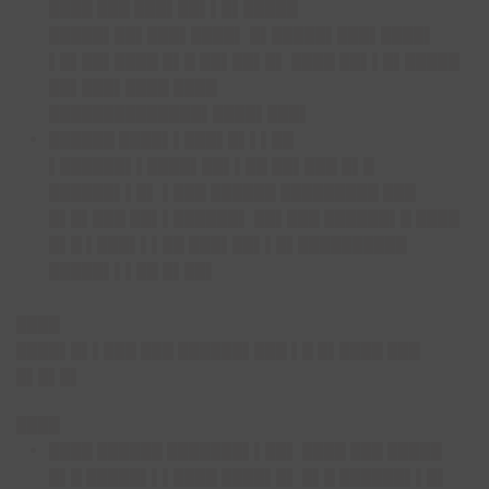
████ ███ ███▌██▌▌█▌█████
█████▌██▌███▌████▌ █▌█████▌███▌████▌
▌█▌██▌████ █▌█ ██▌██▌█▌ ████ ██▌▌█▌█████
██▌███▌████ ████
██████████████▌████▌███▌
██████ ████▌▌███▌█▌▌▌██
▌██████▌▌████▌██▌▌██ ██▌███ █▌█
██████▌▌█▌ ▌███ ██████ █████████ ███
█▌█▌███ ██▌▌██████▌ ██▌███ ██████▌█ ████
█▌█ ▌███▌▌▌██ ███▌██▌▌█▌██████████
█████▌▌▌██ █▌██▌
████
████▌█▌▌███ ███ ██████▌███ ▌█ █▌████ ███
█▌█▌█▌
████
████ ██████ ███████▌▌██▌ ████ ███ █████
█▌█ █████▌▌▌████ ████▌█▌ █▌█ ██████▌▌█▌