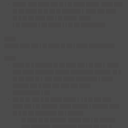
████▌ ███ ████ ██▌█▌▌█▌████ ████▌ ████ ███
█▌██ ████ █▌█▌██ █▌██████▌▌ ███▌██▌███▌
█▌█ █▌██ ███▌██▌▌█▌████▌ ████
▌█▌█████▌▌██ ████▌▌▌█▌██ ████████▌
████
█████ ███▌██▌▌█▌████ █▌██ ▌████ █████████
████
████ █▌█ ██████ █▌██ ███▌██▌▌█▌██▌▌ ████
███ ████ ██████▌█████ ████████ █████▌ █▌█
█▌██ ███ █▌▌ ██▌███ ████ ███████▌▌████
█████▌██▌█ ███ ██▌███ ██▌████
█████████▌▌██
██ █▌█▌ ██▌█ █▌████ ████▌▌ ▌█ █▌██▌███
███▌██▌▌█▌█████▌ ████ █████▌▌█████▌███▌
█▌█ █▌██ ███████▌██ ▌█████▌
█▌███▌█▌█▌█████▌ ████▌██▌▌█▌█████▌
███ ██████▌ ████████▌█████ ██ ██▌█