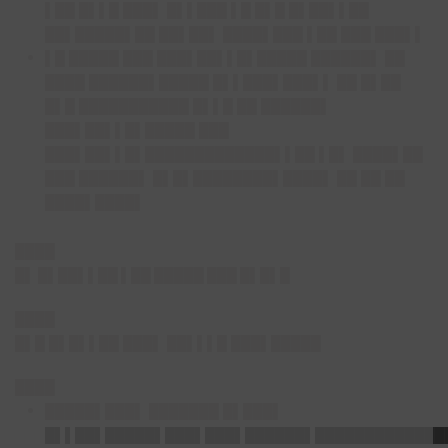
▌██ █▌▌█ ███▌ █▌▌███ ▌█ █▌█ █▌██▌▌██
██▌█████▌██ ██▌██▌ ████▌███ ▌██ ███ ███▌▌
▌█ █████ ███ ███▌██▌▌█▌█████ ██████▌ ██
████ ██████▌█████ █▌▌███▌███▌▌ ██ █▌██
█▌█ ███████████ █▌▌█ ██ ██████▌
███▌██▌▌█▌█████ ███
███▌██▌▌█▌█████████████▌▌██ ▌█▌ ████▌██
███ ██████▌ █▌█▌████████▌████▌ ██ ██ ██
████▌████▌
████
█
▌ █▌██▌▌██ ▌██ █████ ███ █▌█▌█
████
█▌█ █▌█▌▌██ ███▌ ██▌▌▌█ ███▌█████
████
█████▌███▌ ███████ █▌███▌
█▌▌██▌█████▌███▌███▌██████▌█████████████