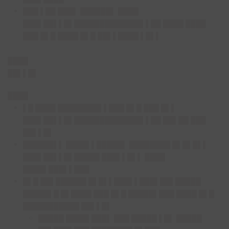
███ ▌██ ███▌ ██████▌ ████
███▌██▌▌█▌█████████████▌▌██ ████ ████
███ █▌█ ████ █▌█ ██▌▌████ ▌█▌▌
████
██▌▌█▌
████
▌█ ████ ████████▌▌███ █▌█ ███ █▌▌
███▌██▌▌█▌█████████████▌▌██ ██▌██ ███
██▌▌█▌
██████▌▌ ████▌▌█████▌ ████████ █▌█▌█▌▌
███▌██▌▌█▌█████ ███▌▌█▌▌ ████
████▌███▌▌███
█▌█ ██▌██████ █▌█▌▌███▌▌███▌██▌█████
█████▌█ █▌████ ███ █▌█ █████▌███ ████ █▌█
███████████ ██▌▌█▌
█████ ████▌███▌ ███ █████ ▌█▌ █████