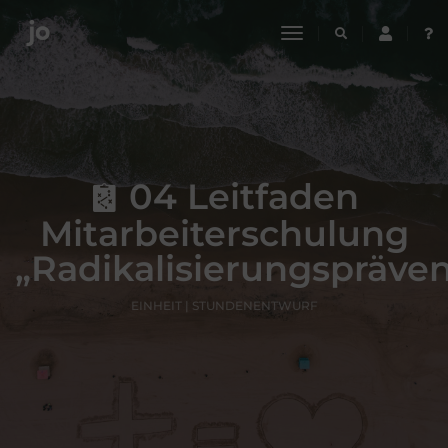
toggle
navigation
04 Leitfaden
Mitarbeiterschulung
„Radikalisierungspräven
EINHEIT | STUNDENENTWURF