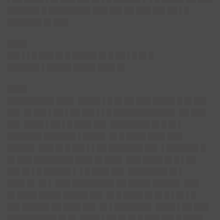
██████▌█ ████████▌███ ██▌██ ███ ██▌██ ▌█
███████ █▌███
████
██▌▌▌█ ███ █▌█ █████ █▌█ ██ ▌█ █▌█
██████▌▌█████ ████▌███▌█▌
████
█████████▌███▌ ████▌▌█ █▌██ ███ ████▌█ █▌██▌
██▌ █▌██▌▌██ ▌██ ██▌▌▌█ ████████████▌ ██ ███
██▌ ████ ▌██ ▌█ ███▌██▌ ████████ █▌█ █▌▌
███████ ██████▌▌████▌ █▌█ ████ ███▌███
█████▌ ███ █▌█ ██▌▌▌██ ███████ ██▌ ▌██████▌█
█▌███ ████████ ███▌█▌███▌ ███ ████ █▌█ ▌██
██▌█▌▌█ █████▌▌ ▌█ ███▌██▌ ████████ █▌▌
███▌█▌ █▌▌ ███ ████████▌██ ████▌█████▌ ███
█▌████ ████▌█████ ██▌ █▌█ ████ █▌█▌█ ▌█▌▌█
██▌█████▌██ ███▌██▌ █▌▌███████▌ ████ ▌██ ███
██████████ █▌█▌ ████ ▌██ █▌█▌█ ███ ██▌█ ████