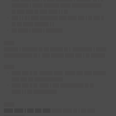
██████▌▌████ ██████ ████ ███████████▌
█▌███ ███ █▌███ ███▌▌▌█▌
██▌▌▌█ ▌███ ███████ ███ ███▌██▌▌█▌██▌█
█▌██ ████ █████▌▌▌
██ ████ ▌████ ▌██████▌
████
█████▌▌██████ █▌██ █████ █▌▌ ███████▌▌████
███████████ █▌▌ ███ █████ ███▌██▌▌█▌█████▌
████
███▌██▌█ █▌ █████ ███▌ ████ ██▌███ █████
███ ██▌██ ███████████
███▌██▌█ █▌ ███▌▌██▌█████████ █▌█▌
███▌▌▌██ █████████
████
███▌███▌▌██▌██▌███
████ ███▌█▌▌██ ███