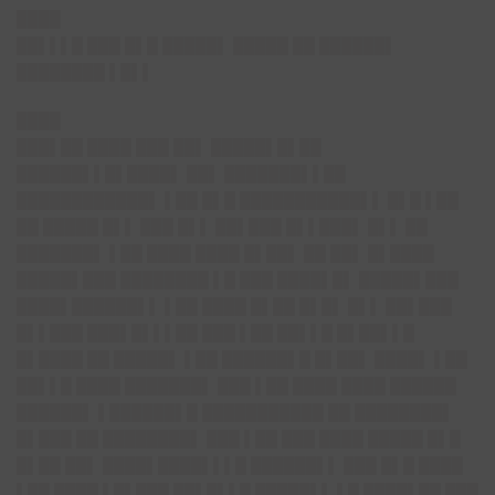
████
██▌▌▌█ ███ █▌█ █████▌ █████ ██ ██████▌
████████ ▌█▌▌
████
███▌██ ████ ███ ██▌ █████▌█▌██
██████▌▌█▌████▌ ██▌ ███████▌▌██
████████████▌ ▌██ █▌█ ███████████▌▌ █▌█ ▌██
██ █████ █▌▌ ███ █▌▌ ██▌███ █▌▌███▌ █▌▌ ██
███████▌ ▌██ ████ ████ █▌██▌ ██ ██▌ █▌████
█████▌███ ████████ ▌█ ███ ████▌█▌ █████▌███
████▌██████▌▌ ▌██ ████ █▌██ █▌█▌ █▌▌ ██▌███
█▌▌███ ███▌█▌▌▌██ ███ ▌██ ██▌▌█ █▌██▌▌█
█▌████ ██ █████▌ ▌██ ██████▌█ █▌██▌ ████▌ ▌██
██▌▌█ ████ ███████▌ ███ ▌██ ████ ████ ██████
██████▌ ▌██████▌█ ███████████ ██ ████████▌
█▌███ ██ ████████▌ ███ ▌██ ███ ████ █████ █▌█
█▌██ ██▌ ████▌████▌▌▌█ ██████▌▌ ███ █▌█ ████
▌██ ████ ▌█▌███ ██▌█▌▌█ █████▌▌ ▌█ ████▌██ ███