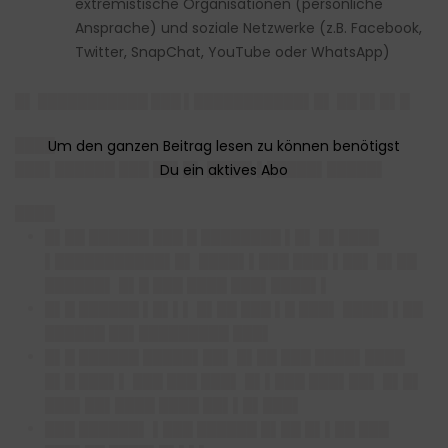
extremistische Organisationen (persönliche
Ansprache) und soziale Netzwerke (z.B. Facebook,
Twitter, SnapChat, YouTube oder WhatsApp)
█
▌ ███████████ ███ ▌███████████▌█▌ ██ █▌█▌█
████
███▌██████ ███ ██▌█▌ ████▌▌█████▌█████▌
████
█▌██ ██████ ███ █ ████████ ▌█▌ █▌████
▌███████████▌█▌ ████▌▌███ ███▌▌██▌ █▌██
██████▌ █▌█ ███ ████ ███▌████▌▌
█▌█ ██████ ▌█▌▌▌ █▌██ ███ ▌█ ███▌ ████▌▌██
██████ ██▌█████████ ███▌
█▌█ ██████ █████▌██▌ █▌██ ███ ████▌████
█▌█ ███▌▌ ███ ███ ███▌ █▌▌███ ███▌██▌ █▌█▌
███▌██▌████ ████ ██▌▌█▌███▌
███ ██████▌ ▌███ ██████ █▌██ █▌▌██ ███