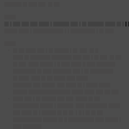
██████ █▌███ ██▌ █▌██
████
█▌▌██▌██▌██▌███▌▌█████▌██▌▌█▌█████▌███▌█▌▌▌
████▌███▌▌██████████▌▌▌████████▌▌█▌███
████
█▌██ ███▌██▌▌█▌█████ ▌█▌ ██▌ █▌█
███▌█▌███████ ███████ ███ ██▌▌█▌██▌ █▌██
█▌██▌ ███▌████▌▌█ ███ ███▌█ ███ ██████▌
████████ █▌███ ██████▌██▌▌█▌████████
█▌███▌ ███ █▌██ ████ ███ ████
██████▌██▌████▌ ██▌███▌█▌▌████ ████
█████ ██████████████▌████ ███▌██▌██ ██▌
███▌██▌▌█▌█████ ██▌██▌ ████ █▌██
█████████ ████▌▌█████▌ ███ ███████▌████
██▌███▌█▌▌█████ █▌█▌█▌ ▌█ ▌█▌█▌██
██████████ █████ █▌█ █████████ ███ ████▌▌
███ ██████▌