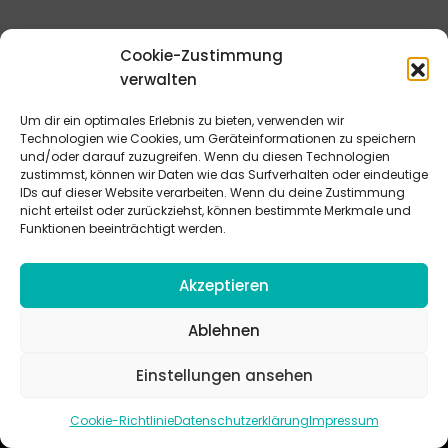
Cookie-Zustimmung
verwalten
Um dir ein optimales Erlebnis zu bieten, verwenden wir
Technologien wie Cookies, um Geräteinformationen zu speichern
und/oder darauf zuzugreifen. Wenn du diesen Technologien
jugendarbeit.online (jo)
zustimmst, können wir Daten wie das Surfverhalten oder eindeutige
Praxisverlag buch+musik bm gGmbH
IDs auf dieser Website verarbeiten. Wenn du deine Zustimmung
Haeberlinstr. 1–3 | 70563 Stuttgart
nicht erteilst oder zurückziehst, können bestimmte Merkmale und
Funktionen beeinträchtigt werden.
Service
Mail:
support@jugendarbeit.online
Akzeptieren
Telefon: 0711 / 9781-419
Ablehnen
Einstellungen ansehen
jugendarbeit.online
- kurz jo - ist der Online-Materialpool für
Cookie-Richtlinie
Datenschutzerklärung
Impressum
Mitarbeitende in der christlichen Kinder-, Jugend- und jungen
Erwachsenenarbeit. Auf
jo
findet man unkompliziert und schnell