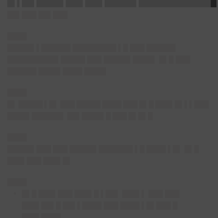
█▌▌██▌█████▌███▌███▌██████▌████████████████
██▌███ ██▌███
████
█████▌▌██████ █████████ ▌█ ███ ██████
██████████▌█████ ███ █████▌████▌ █▌█ ███
██████ ████▌████ ████▌
████
█▌ █████ ▌█▌ ███ █████ ████ ███ █▌█ ███▌█▌▌▌███
████▌██████▌ ██▌████▌█ ███ █▌█▌█
████
█████▌███ ███ █████▌███████ ▌█ ████ ▌█▌ █▌█
███▌███ ███▌█▌
████
█▌█ ███▌███ ███▌█ ▌██▌ ███▌▌ ███ ███
███▌██▌█ ██▌▌████ ███ ████ ▌█▌███ █
███▌████