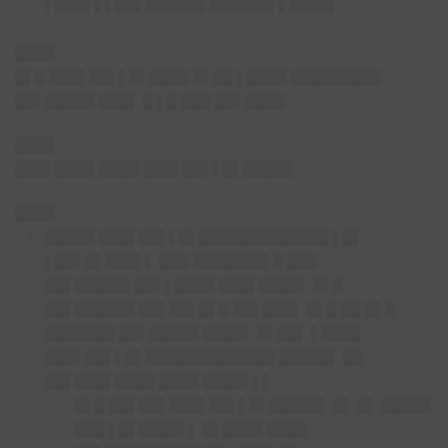
▌███▌▌▌██▌██████ ██████▌▌████▌
████
█▌█ ███▌██▌▌█▌████ █▌██ ▌████ █████████
██▌█████ ███▌ █ ▌█ ███ ██▌████
████
███▌████ ████ ███▌██▌▌█▌█████
████
█████ ███▌██▌▌█▌█████████████ ▌█▌
▌██▌█▌███▌▌ ███ ███████▌█ ███
██▌█████▌██▌▌████ ███▌████▌ █▌█
██▌██████ ██▌██▌█▌█ ██▌███▌ █▌█ ██ █▌█
███████ ██▌█████ ████▌ █▌██▌ ▌████
███▌██▌▌█▌█████████████ █████▌ ██
██▌███▌████ ████ ████▌▌▌
█▌█ ██▌██▌███▌██▌▌█▌█████▌ █▌ █▌ █████
███ ▌█▌████▌▌ █▌████ ████