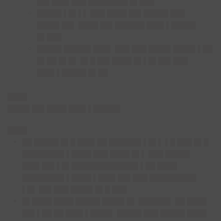
██▌███▌███ ████████ █▌███
█████ ▌█▌▌▌ ███ ████ ██▌█████ ███
████▌██▌ ████ ██▌██████ ███▌▌█████
█▌███
█████ █████▌███▌ ███ ███ ████▌████▌▌██
█▌██ █▌█▌ █▌█ ██▌████ █▌▌█▌██▌███
███▌▌█████ █▌██
████
████▌██▌████ ███▌▌█████▌
████
██ █████ █▌█ ███▌██ ██████▌▌█▌▌ ▌█ ███ █▌█
████████▌▌████ ███ ████ █▌▌ ███ █████
███▌██▌▌█▌█████████████▌▌██ ████
████████▌▌████ ▌███▌██▌███ █████████▌
▌█▌ ██▌███ ████▌█▌█ ███
█▌████ ████ █████ ████▌█▌ ██████▌ ██ ████
██▌▌██ ██ ███▌▌████▌ █████ ███ █████ ████