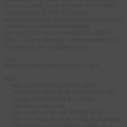
██▌█ ██▌▌▌ ████ ▌██ █▌█▌█ ███ █▌██ ██▌█ ████▌
███ ████ █████ █▌█ ███ █▌█ ██████
████████████████▌ ███ ████ █████ █▌█ ███ ████
▌██████▌█ █▌████ ██████ ████████
███▌██▌▌█▌██▌ ███ █▌█ ██ ████ ████ █████▌▌
████ ▌▌██ ▌█ █▌█ ██████▌▌█████ ████████▌███
██▌██ ███ ██▌██ ▌█ ███████ █▌███
████
█████ ███ █████ ████ ███ █▌██▌▌█ ▌█▌█
████
██▌▌▌█ ███ ███ ██▌███████▌▌████
██████▌▌█▌████ █ █▌██▌ ███ ██████▌▌███
███ ███ ████████████ █▌▌▌█████
███▌██▌▌█▌████ █▌██
██▌▌▌█ ██▌▌▌█ ██▌▌██▌ ██████▌ █▌██
███▌▌▌█ █████ ███ ████▌█ ████ ███████████
███ ████ ███ ▌█ ███ ██████▌▌█████▌ █▌▌█