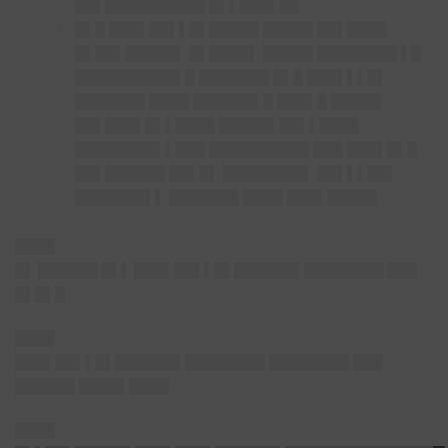
██▌██████████ █▌▌███▌██
█▌█ ███▌██▌▌█▌█████ █████ ██▌████
█▌██▌█████▌ █▌████▌ █████ ████████ ▌█
██████████▌█ ███████ █▌█ ███▌▌▌█▌
███████ ████ ██████▌█ ███▌█ █████
██▌███▌█▌▌████ █████▌██▌▌████
████████▌▌███ ██████████ ███ ███▌█▌█
██▌██████ ██▌█▌ ████████▌ ██▌▌▌██▌
███████▌▌ ███████ ████ ███▌█████
████
█▌ ██████ █▌▌ ███▌██▌▌█▌██████▌████████ ███
█▌█▌█
████
███▌██▌▌█▌██████▌████████ ████████ ███
██████ ████▌████
████