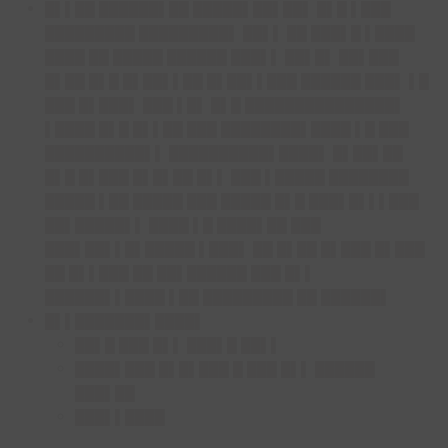
█▌▌██ ██████▌██ █████▌██▌██▌ █▌█ ▌███
█████████ █████████▌ ██▌▌ ██ ███▌█ ▌████
████ ██ █████ ██████ ███▌▌ ██▌█▌ ██▌███
█▌██ █▌█ █▌██▌▌██ █▌██▌▌███ ██████ ███▌ ▌█
███ █▌███▌ ███ ▌█▌ █▌█ ███████████████▌
▌████ █▌█ █▌▌██ ███ ████████▌████ ▌█ ███
██████████▌▌ ██████████▌████▌ █▌██▌██
█▌█ █▌███ █▌█▌██ █▌▌ ███ ▌█████ ████████
█████ ▌██ █████ ███ █████ █▌█ ███▌█▌▌▌███
██▌█████▌▌ ████ ▌█ ████▌██ ███
███▌██▌▌█▌█████ ▌███▌ ██ █▌██ █▌███ █▌███
██ █▌▌███ ██ ██▌██████ ███ █▌▌
██████▌▌████ ▌██ █████████ ██ ██████▌
█▌▌███████▌████▌
██▌█ ███ █▌▌ ███▌█ ██▌▌
████▌███ █▌█▌███ █ ███ █▌▌ ██████
███▌██
███▌▌████