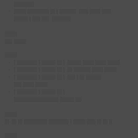
██████▌
████ ███████ █▌▌█████▌ ███ ███▌███
████▌▌██▌██▌ ██████
████
██▌████
████
▌██████▌▌████▌█▌▌ ████▌███▌███▌████
▌██████▌▌████▌█▌▌ █▌█████▌███▌████
▌██████▌▌████▌█▌▌ ██▌▌█▌█████
██▌███▌████
▌██████▌▌████▌█▌▌
██████████████▌████▌██
████
█
▌ █▌█▌███████▌██████▌▌████ ███ █▌█▌█
████