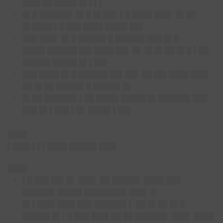
███▌██ ████▌█▌▌▌▌
█▌█ ██████▌ █▌█ █▌██▌ ▌█ ████ ███▌ █▌██
█▌████ ▌█ ███ ████ ████▌██▌
███ ███▌ █▌█ █████▌█ ██████ ███ █▌█
████▌██████ ██▌████ ██▌ █▌ █▌█▌██ █▌█ ▌██
█████▌█████ █▌▌██▌
███ ████ █▌█ ██████ ██▌██▌ ██ ██▌████ ███▌
██ █▌██ █████▌█ █████▌█▌
█▌██ ██████▌▌██ ████▌█████ █▌██████▌███
███ █▌▌███ ▌█▌ ████▌▌██▌
████
▌███▌▌▌▌████ █████▌███▌
████
▌█ ███ ██▌█▌ ███▌ ██ █████▌ ████ ███
██████▌█████ ████████▌███▌ █
█▌▌███▌███▌███ ██████▌▌ ██ █▌██ █▌█
█████▌█▌▌█ ███ ███▌██ ██ ██████▌ ███▌ ████