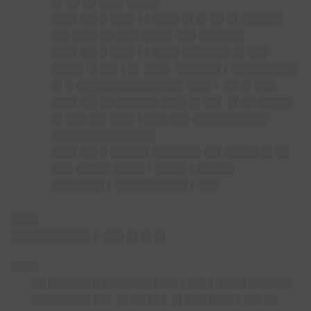
█▌██ ██ ███▌████▌
███▌██▌█ ███▌▌▌████ █▌█▌██ █▌██████
██▌███▌██ ███ ████▌███ ██████▌
███▌██▌█ ███▌▌▌████ ███████ █▌███
████▌█▌██▌▌█▌ ███▌ ██████▌▌█████████▌
█▌█ ███████████████▌███▌▌ ██ █▌███
███▌██▌██ ██████ ███▌█▌██▌ █▌██ █████
█▌███ ██▌███▌▌███ ███ ███████████
███████████████
███▌██▌█ █████▌███████ ██▌█████ █▌██
███ █████ ████▌▌████▌▌█████▌
███████▌▌██████████▌▌███
████
███████████▌▌ ███ █▌█▌█▌
████
██ ██████ █ ███████ ███▌▌██▌▌ ████ ██████
████████▌▌█▌ █▌██ █▌▌ █▌███ ███▌▌██▌██