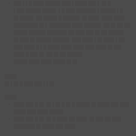
██▌▌▌█ ███▌█████ ███ ▌████ ██▌▌ █▌█
▌██▌█████ ████▌ ▌█ ███ ██████▌▌█████ ▌█
█▌████▌ ██ ████▌█ █████▌ █▌███▌ ███▌███▌
████████ █▌▌ ███████ ███▌█████▌ ██ █▌██ ██
████▌█████▌██████▌██ ███ ██▌█▌██ █████
█▌███ █▌█████ █████▌ ███ ███▌▌█▌███▌▌██
███ ███▌█ ▌█ ████ ███▌███▌███ ███▌█▌██▌
███▌█ ██▌█▌ ██ █▌██ █████
████▌███▌███▌████ █▌█▌
████
█▌▌█▌█ ███ ██▌▌▌█▌
████
███▌██▌█ █▌ █▌▌█▌█ █▌█ ████▌█▌████ ██▌███
████ ███ ███▌████▌
███▌██▌█ █▌ █▌█ ███▌██ ███▌ █▌██▌██ ███
███████ █▌████ ██▌███▌