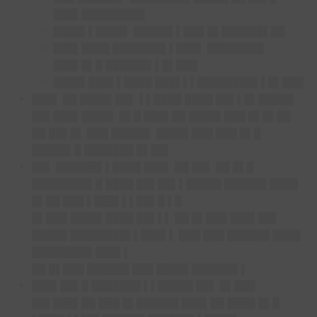
███▌█████████
████▌▌████▌ █████▌▌███ █▌██████▌██
███▌████ ███████▌▌███▌ ████████
███▌█▌█ ██████▌▌█▌███
████▌███▌▌████ ███▌▌▌████████▌▌█▌███
███▌ ██ ████▌██▌ ▌▌████ ████ ██▌▌█▌█████
██▌███▌████▌ █▌█ ███▌██ ████▌███ █▌█▌██
██ ██▌█▌ ███ █████▌ ████▌███ ███ █▌█
█████▌█ ███████ █▌██▌
██▌ ██████▌▌████ ███▌ ██ ██▌ ██ █▌█
████████▌█ ████ ██▌██▌▌█████ ██████ ████
█▌██ ███ ▌███▌▌▌██▌█ ▌█
█▌███ ████▌████ ██▌▌▌ ██ █▌███ ███▌██▌
█████ ████████▌▌███▌▌ ███ ███ ██████ ████
████████▌███▌▌
██ █▌███ ██████ ███ ████▌██████▌▌
███▌██▌█ ███████ ▌▌█████ ██▌ █▌███
██▌███▌██ ███ █▌██████ ███▌██ ████ █▌█