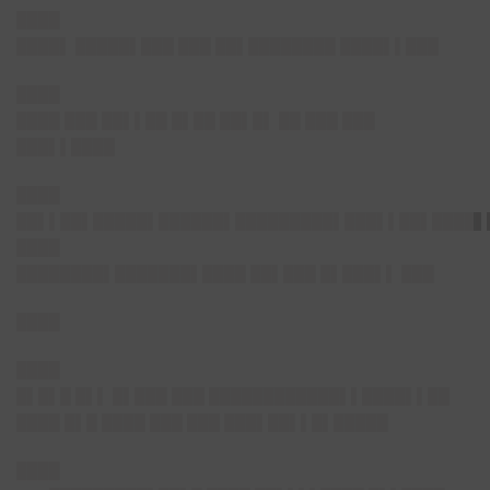
████
████▌ █████▌███ ███ ██▌████████ ████▌▌███
████
████ ███ ██▌▌██ █▌██ ██▌█▌ ██ ███ ███
███▌▌████
████
██▌▌██▌█████▌██████▌█████████▌███▌▌██▌████▌
████
████████▌███████▌████ ██▌███ █▌███▌▌ ███
████
████
█▌█▌█ █▌▌ █▌███ ███ ████████████▌▌████▌▌██
████ █▌█ ████ ███ ███ ███▌██▌▌█▌█████
████