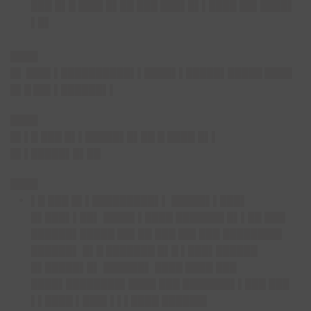
███ █▌█ ███▌█▌██ ███ ███▌█▌▌████ ██▌████▌
▌█▌
████
█▌ ███▌▌██████████▌▌████▌▌█████▌█████ ████
█▌█ ██▌▌██████▌▌
████
█▌▌█ ███ █▌▌█████▌█▌██ █ ████ █▌▌
█▌▌█████▌█▌██
████
▌█ ███ █▌▌█████████▌▌ █████▌▌███▌
█▌███▌▌██▌ ████▌▌████ ███████ █▌▌██ ███
██████▌█████ ██▌██ ███ ██▌███ ████████▌
██████▌ █▌█ ███████ █▌█ ▌███▌██████
█▌█████▌█▌ ██████▌ ████ ████ ███
████▌████████▌████ ███ ███████▌▌███ ███
▌▌████ ▌███▌▌▌▌████ ██████▌