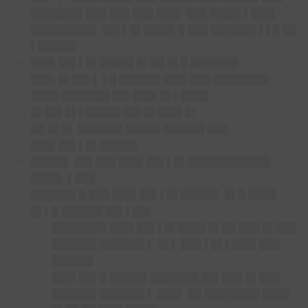
███████▌███ ███ ███ ███▌ ███ ████▌▌███▌
█████████▌ ██▌▌█▌████▌█ ███ ██████▌▌▌█ ██
▌█████▌
███▌██▌▌█▌█████ █▌██ █▌█ ███████
███▌█▌██▌▌ ▌█ ██████ ███▌███ ████████
████ ███████ ██▌███▌█▌▌████
█▌██▌█▌▌█████ ██▌█▌███▌█▌
██ █▌█▌ ██████▌█████ ██████ ███
███▌██▌▌█▌█████▌
█████▌ ██▌███ ███▌██▌▌█▌████████████
████▌ ▌███
██████▌█ ███ ███▌██▌▌█▌█████▌ █▌█ ████
█▌▌█ ██████ ██▌▌██▌
████████ ███▌██▌▌█▌████ █▌██ ███ █▌███
██████▌██████▌▌ █▌▌ ███ ▌█▌▌███▌███
██████
███▌██▌█ █████▌███████ ██▌███ █▌███
██████▌██████▌▌ ███▌ ██ ████████ ████