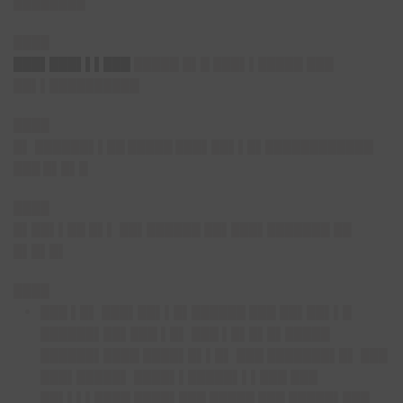
████████
████
███▌███▌▌▌███
█████ █▌█ ███▌▌█████ ███
██▌▌██████████
████
█▌
██████▌▌██ █████ ███▌██▌▌█▌████████████
███ █▌█▌█
████
█▌██▌▌██ █▌▌ ██▌██████ ██▌███▌███████ ██
█▌█▌█▌
████
███ ▌█▌ ███▌██▌▌█▌██████ ███ ██▌██▌▌█
██████▌██▌███ ▌█▌ ███ ▌█▌█▌█▌█████
██████▌████ ████▌█▌▌█▌ ███ ███████▌█▌ ███
███▌█████▌ ████▌▌█████▌▌▌███ ███
██▌▌▌▌████ ████▌███ █████ ███ █████▌███