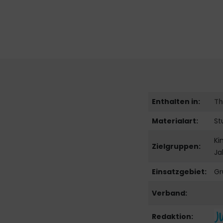
Enthalten in:
T
Materialart:
St
Ki
Zielgruppen:
Ja
Einsatzgebiet:
Gr
Verband:
Redaktion: