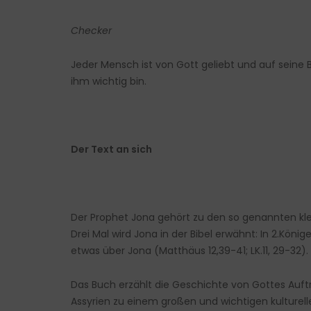
Checker
Jeder Mensch ist von Gott geliebt und auf seine 
ihm wichtig bin.
Der Text an sich
Der Prophet Jona gehört zu den so genannten klei
Drei Mal wird Jona in der Bibel erwähnt: In 2.Kön
etwas über Jona (Matthäus 12,39-41; LK.11, 29-32).
Das Buch erzählt die Geschichte von Gottes Auft
Assyrien zu einem großen und wichtigen kulturell