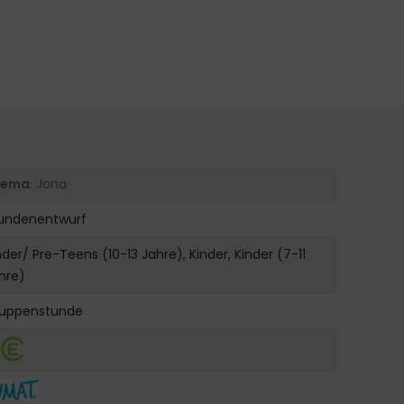
hema
: Jona
undenentwurf
nder/ Pre-Teens (10-13 Jahre), Kinder, Kinder (7-11
hre)
uppenstunde