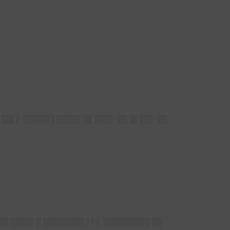
 ██▌▌ █████ ▌████▌ █▌███▌ ██ █▌██▌ ██
███ ████▌█ ████████ ▌▌▌ █████████ ██