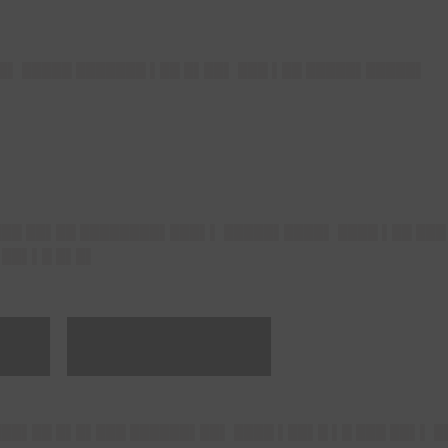
█▌ █████ ███████ ▌██ █▌██▌ ███ ▌██ █████▌█████▌
███ ██▌██ ████████▌███▌▌ █████▌████▌ ████ ▌██ ███
▌██▌▌█ █▌█▌
 █▌██████
███▌██ █▌█▌███ ██████▌██▌ ████ ▌██▌█ ▌█ ███ ██▌▌ 