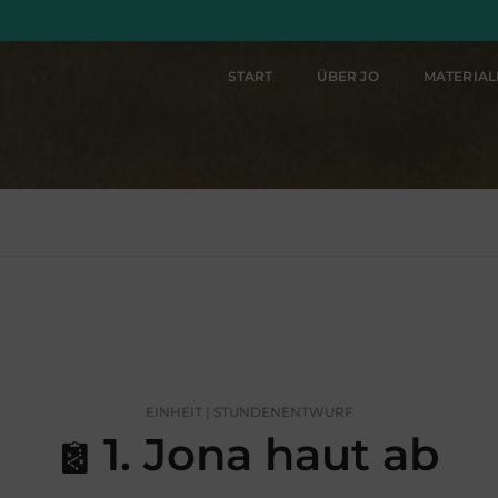
START
ÜBER JO
MATERIA
EINHEIT | STUNDENENTWURF
1. Jona haut ab