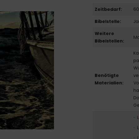
Zeitbedarf:
60
Bibelstelle:
Jo
Weitere
Ma
Bibelstellen:
Ka
pa
Wü
Benötigte
ve
Materialien:
Vo
ha
Do
Ge