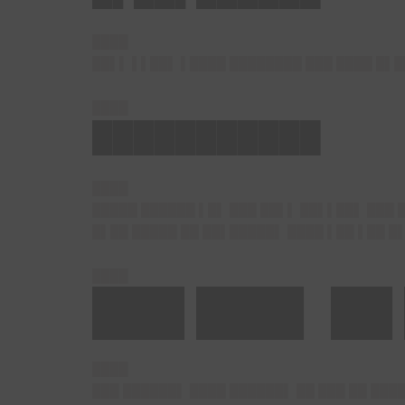
████
██▌▌ ▌▌██▌ ▌████ ████████ ███ ████ █▌█
████
███████████
████
█████ ██████ ▌█▌ ███ ██▌▌ ██▌▌██▌ ███ 
█▌██ █████ ██ ██▌█████▌ ████ ▌██ ▌██ █
████
███ ███▌ ██
████
███ ██████▌ ████ ██████▌ ██ ███ ██ ███