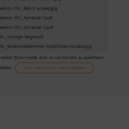
Lektion-01c_Bild-3-scaled.jpg
Lektion-01c_Symbole-1.pdf
Lektion-01c_Symbole-2.pdf
01c_Vorlage-Segel.pdf
01c_Waescheklammer-Schiffchen-scaled.jpg
meldet. Bitte melde dich an um Inhalte zu speichern
uladen.
JETZT ANMELDEN / REGISTRIEREN