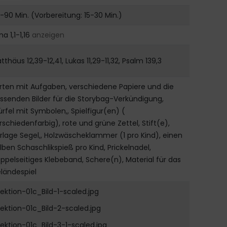
-90 Min. (Vorbereitung: 15-30 Min.)
na 1,1-1,16
anzeigen
tthäus 12,39-12,41, Lukas 11,29-11,32, Psalm 139,3
rten mit Aufgaben, verschiedene Papiere und die
ssenden Bilder für die Storybag-Verkündigung,
rfel mit Symbolen,, Spielfigur(en) (
rschiedenfarbig), rote und grüne Zettel, Stift(e),
rlage Segel,, Holzwäscheklammer (1 pro Kind), einen
lben Schaschlikspieß pro Kind, Prickelnadel,
ppelseitiges Klebeband, Schere(n), Material für das
ländespiel
Lektion-01c_Bild-1-scaled.jpg
Lektion-01c_Bild-2-scaled.jpg
Lektion-01c_Bild-3-1-scaled.jpg