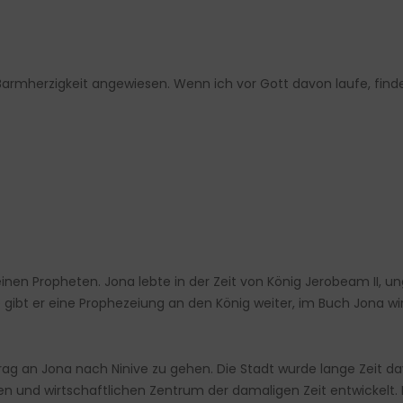
Barmherzigkeit angewiesen. Wenn ich vor Gott davon laufe, find
nen Propheten. Jona lebte in der Zeit von König Jerobeam II, ung
ige gibt er eine Prophezeiung an den König weiter, im Buch Jona 
rag an Jona nach Ninive zu gehen. Die Stadt wurde lange Zeit d
en und wirtschaftlichen Zentrum der damaligen Zeit entwickelt.