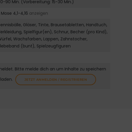
0-90 Min. (Vorbereitung: 15-30 Min.)
. Mose 4,1-4,16
anzeigen
ennisbälle, Gläser, Tinte, Brausetabletten, Handtuch,
erkleidung, Spielfigur(en), Schnur, Becher (pro Kind),
ürfel, Wachsfarben, Lappen, Zahnstocher,
lebeband (bunt), Spielzeugfiguren
meldet. Bitte melde dich an um Inhalte zu speichern
uladen.
JETZT ANMELDEN / REGISTRIEREN