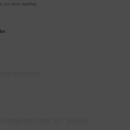
t vor Gott wertlos.
██ ██ █████▌███▌
▌█ ██████ ███▌█▌███▌ ██▌▌ ████ ███