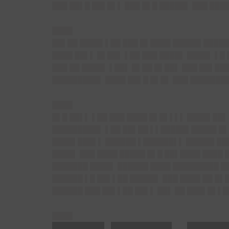
███ ██▌█ ██▌█▌▌ ███ █▌█ █████▌ ███ ███
████
██▌██ ████▌▌██ ███ █▌████ █████▌█████ 
████ ██▌▌ █▌██▌ ▌██ ███ ████▌ ████▌ ▌█
███ ██ ████▌ ▌██▌ █▌██ █▌██▌ ███ ██▌██
█████████▌ ████ ██▌█ █▌█▌ ███ ███████
████
█▌█ ██▌▌ ▌██ ███ ████ █▌█▌▌▌▌ ████▌██▌ 
█████████▌ ▌██ ██▌██ ▌▌█████▌█████ █▌█
████▌███▌▌ ██████ ▌██████▌▌ █████▌███
████▌ ███ ████ █████ █▌█ ██▌████ ████ 
███████ ████▌ ██████ ████ █████████ █
██████ ▌█ ██▌▌██ █████▌ ███ ████ ██ █▌
██████ ███ ██▌▌██ ██▌▌ ██▌ ██ ███▌█▌▌█
████