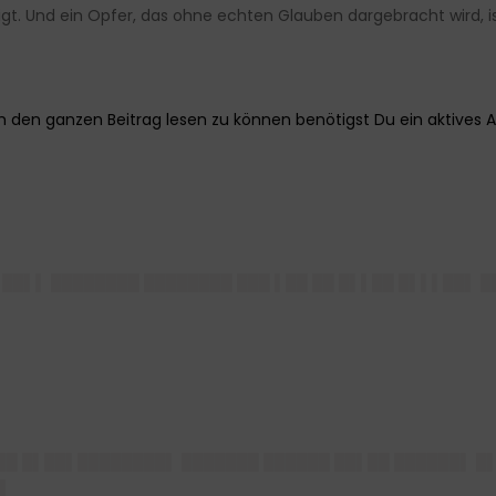
gt. Und ein Opfer, das ohne echten Glauben dargebracht wird, is
 ██▌▌ ████████ ████████ ███ ▌██ ██ █▌▌██ █▌▌▌██▌ █
███ █▌██▌████████▌ ███████ ██████ ██▌██ ██████▌ █
█▌