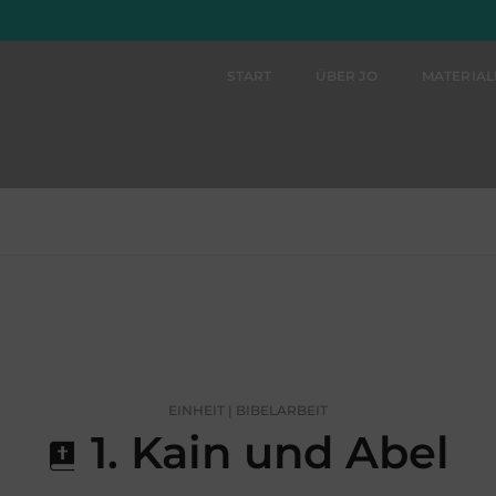
START
ÜBER JO
MATERIA
EINHEIT | BIBELARBEIT
1. Kain und Abel