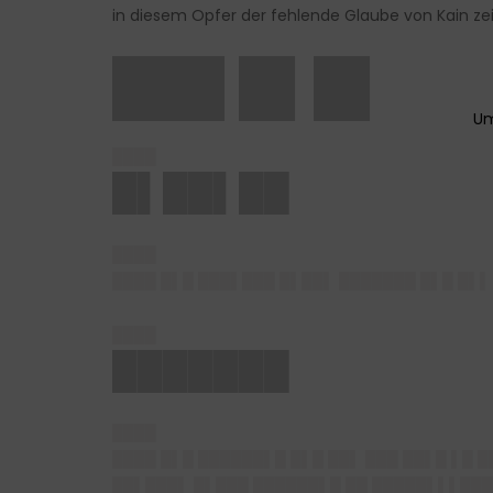
in diesem Opfer der fehlende Glaube von Kain zei
███ █▌█▌
████
█▌██▌██
████
████ █▌█ ███▌███ █▌██▌ ███████ █▌█ █▌▌
████
███████
████
████ █▌█ ██████▌█ █▌█ ██▌ ███ ██▌█ ▌█ 
██▌███▌ █▌███ ██████▌█ ██ █████▌▌▌██