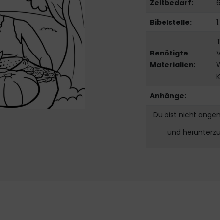
Zeitbedarf:
6
Bibelstelle:
1
T
Benötigte
V
Materialien:
W
K
Anhänge:
Du bist nicht ange
und herunterz