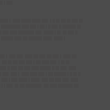
██▌▌██▌
███▌▌ ███ ████ ███▌██▌ ▌█ █▌██ █▌██▌█▌
█ ████████ ███ ██▌▌██ ▌█ ██▌█ █████▌█▌
██ ██▌███ ██████▌██▌ ████ ▌█▌ █▌██▌█
▌█████ ███ ██ █████▌███▌ ███▌▌
██▌▌ ██▌██▌ ███ ██ ██▌██ ██▌▌ ███ ██
 ██ █▌██ ██▌██▌▌██ ███ ██▌ ▌█▌█▌
██▌█ ██▌██ ██▌███ ████▌█ █▌██▌ ███
▌██▌ ██▌▌ ███ ███ ██▌▌██ █████ ▌█ █▌█
█▌██▌▌██▌███▌▌███▌ ██▌██ ██▌██▌ ███
 ▌▌██▌ █▌██ ██████▌ ██ ███ ██████ ██