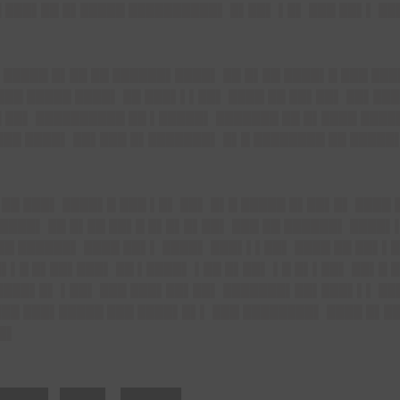
█ ███▌██ █▌█████ ██████████▌ █▌██▌ ▌█▌ ███ ██▌▌ █
█████ █▌██ ██ ██████▌████▌ ██ █▌██ ████▌█ ███ ███
 ███ █████ ████▌ ██ ███▌▌▌██▌ ████ ██ ██▌██▌ ██▌██
█ ██▌ ██████████ ██ ▌█████▌ ███████ ██ █▌████ ███
███ ████▌ ██▌███ █▌███████▌ █▌█ ████████ ██ █████
██ ███▌ ████▌█ ███ ▌█▌ ██▌ █▌█ █████ █▌██▌█▌ ████ 
███▌ ██ █▌██ ██▌█ █▌█▌█▌██▌ ███ ██ ██████▌ ████▌▌
█ ██████▌ ████ ██▌▌ ████▌ ███▌▌▌██▌ ████ ██ ██▌▌█
█▌▌█ █▌██▌███▌ ██ ▌████▌ ▌██ █▌██▌ ▌█ █▌▌██▌ ██▌█ █
████▌█▌ ▌██▌ ███ ███▌██▌██▌ ███████▌██▌███▌▌▌ █
███ ███▌█████ ███ ████▌█▌▌ ███ ████████▌ ████ █▌██
█▌