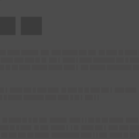
 █▌██
██▌████ █████▌ ██▌ ███ █████ ██▌██▌ ██ ███▌█▌████
 ████ ███ ███ █▌█▌ ██▌▌ ████ ▌████ ███████ ██▌█ ██
██ █▌██ ███▌█████ ████▌███▌▌ ██▌█████ ████████ █
█▌▌ ████ ██▌█ ███ ███▌ █▌███ █▌█▌███ ██▌▌ ███ ███
 █▌█ ████▌██████▌███▌███▌█ █▌▌ ██▌▌▌
▌ █▌████ █▌█ █▌██▌ █████▌ ███▌▌▌██ █▌██ ████▌ ███
███ █▌█ ███▌ █▌██▌ ████▌▌ ▌█▌ ████ ██▌▌ ███ ███ ██
▌██ ██▌██▌██ ████▌ █████████ ███▌▌▌██▌ ████ █▌██ 