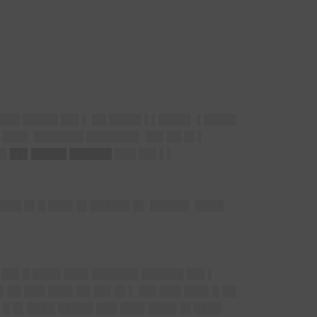
 ███ █████ ██▌▌ ██ ████▌▌▌████▌ ▌████▌
█ ███▌ ███████ ███████▌ ██▌██ █▌▌
██
██▌█████ ██████
███ ██▌▌▌
▌ ███ █▌█ ███▌█▌█████▌█▌ █████▌ ████
█ ██▌█ ████ ███▌██████▌██████ ██▌▌
█▌██ ███ ███▌██ ██▌█▌▌ ██▌███ ███▌█ ██
▌█ █▌████ █████ ███ ███▌████ █▌████