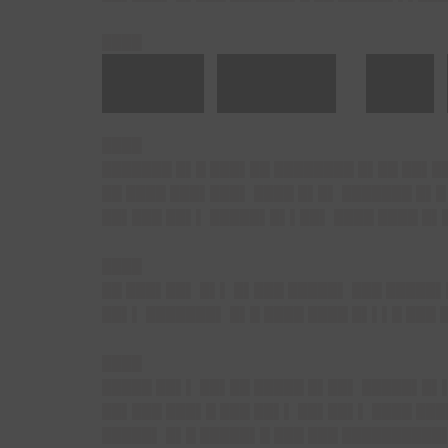
████
███ ███▌ ██
████
███████ █▌█ ███▌██ ████████ █▌██ ██▌█
██ ████ ███▌███▌ ████ █▌█▌ ███████ █▌█
██▌███ ██▌▌ █████▌█▌▌██▌ ████ ████ █▌
████
██ ███▌██▌ █▌▌ █▌███ █████▌ ███ █████▌
██▌▌ ███████▌ █▌█ ████ ████ █▌▌▌█ ███
████
█████ ██▌▌ ██▌██ █████ █▌██▌ █████▌█▌
██▌███ ███▌█ ███ ██▌▌ ██▌██▌▌ ████ ███
█████▌ █▌█ █████▌█ ███ ███ ██████████