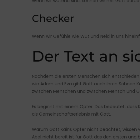
Wenn wir wütend sind, können wir mit Gott darübe
Checker
Wenn wir Gefühle wie Wut und Neid in uns hineinf
Der Text an si
Nachdem die ersten Menschen sich entschieden ha
wie Adam und Eva gibt Gott auch ihren Söhnen Ka
zwischen Menschen und
zwischen Mensch
und Go
Es beginnt mit einem Opfer. Das bedeutet, dass K
als Gemeinschaftserlebnis mit Gott.
Warum Gott Kains Opfer nicht beachtet, wissen wir 
Abel nicht bereit ist für Gott das den ersten und