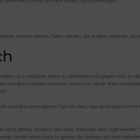
r sprechen und ihn um Hilfe bitten, uns zu beruhigen.
ressen, können daraus Taten werden, die andere verletzen. Gott
ch
ben, Gut und Böse selbst zu definieren und gegen Gott zu rebell
in und Abel mehrere Chancen, Gutes mit seiner Welt anzustellen
tt.
ain und Abel einen kleinen Teil von dem, was sie erwirtschaftet 
nicht genau. Deutlich wird aber, dass Kain zwar „irgendeinen“ Te
 besten Anteil seiner Ernte zu geben. Ein Verweis aus dem Hebräe