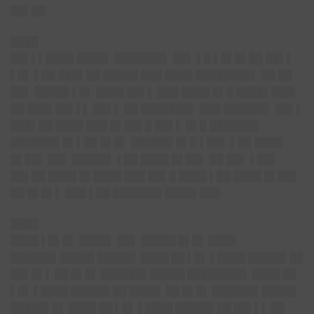
██▌██
████
██▌▌▌████ ████▌ ███████▌ ██▌ ▌█ ▌█▌█▌██ ██▌▌
▌█▌ ▌██ ███▌██ █████ ███ ████ ████████▌ ██ ██
██▌ █████ ▌█▌ ████ ██▌▌ ███ ████ █▌█ ████▌███▌
██ ███▌██▌▌▌ ██▌▌ ██ ███████▌ ███ ██████▌ ██▌▌
███▌██ ████ ███ █▌██▌█ ██▌▌ █▌█ ███████
███████ █▌▌██ █▌█▌ ██████ █▌█ ▌██▌ ▌██ ████
█▌██▌ ██▌ █████▌ ▌██ ████ █▌██▌ ██ ██▌ ▌██▌
██▌██ ████ █▌████ ███ ██▌█ ████ ▌██ ████ █▌██▌
██ █▌█▌▌ ███ ▌██ ███████ ████▌███
████
████ ▌█▌█▌ ████▌ ██▌ ███
██ █▌█▌ ████
██████▌█████ █████▌ ████ ██ ▌█▌ ▌████ █████▌██
██▌█▌▌ ██ █▌█▌ ██████▌█████ ████████▌ ████ ██
▌█▌ ▌████ █████▌██ ████▌ ██ █▌█▌ ██████▌█████
█████▌█▌ ████ ██ ▌█▌ ▌████ █████▌██ ██▌▌▌ ██