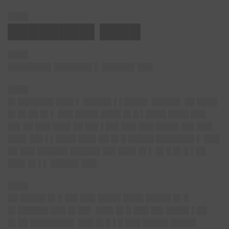
████
████████▌████
████
████████▌███████▌
▌ ██████▌███
████
█▌███████ ███▌▌ █████▌▌▌████▌ █████▌ ██ ████
█▌█▌██ █▌▌ ███ ████▌████ █▌█ ▌████ ████ ███
██▌██ ███ ███▌██ ██▌▌██▌███ ███ ████▌██▌███
███▌ ██▌▌▌████ ███▌██ █▌█ █████ ███████▌▌ ███
██ ███ ██████ ██████ ██▌███▌█▌▌ █▌█ █▌█ ▌██
███▌█▌▌▌ █████▌███
████
██ █████ █▌█ ██▌███ ████▌████ █████ █▌█
█▌██████ ███ █▌██▌ ███▌█▌█ ███ ██▌████▌▌██
█▌██ ████████▌ ███ █▌█ ▌█ ███ █████ █████