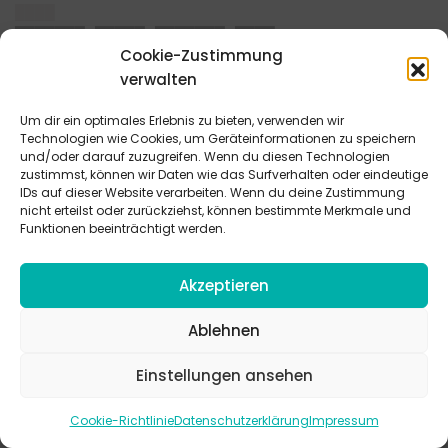
████
███▌██▌███▌██
Cookie-Zustimmung
verwalten
████
█████▌█████▌▌▌██
▌ ███▌█ ███ ███ █████▌██▌█
Um dir ein optimales Erlebnis zu bieten, verwenden wir
██████ ▌█ █▌███ █████▌█████▌▌▌██ ████▌███▌▌
Technologien wie Cookies, um Geräteinformationen zu speichern
und/oder darauf zuzugreifen. Wenn du diesen Technologien
█▌█ ███████ ███████▌█▌ █████████▌█▌
zustimmst, können wir Daten wie das Surfverhalten oder eindeutige
█▌█████▌▌ ███ ████ ████ ██▌██ ████ ██▌██ ████
IDs auf dieser Website verarbeiten. Wenn du deine Zustimmung
████ ████▌███▌ ██▌█ ██▌███
nicht erteilst oder zurückziehst, können bestimmte Merkmale und
Funktionen beeinträchtigt werden.
████▌█████▌██▌█▌█▌
████
Akzeptieren
█████▌███
Ablehnen
████
Einstellungen ansehen
█▌████
Cookie-Richtlinie
Datenschutzerklärung
Impressum
████