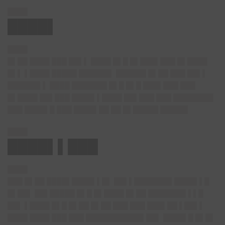
████
████▌
████
█▌██ ████ ███ ██▌▌ ████ █▌█ █▌███▌███ █▌████
█▌▌ ▌████ █████ ██████▌ ██████ █▌██ ███ ██▌▌
██████▌▌ ████ ███████ █▌█ █▌█ ███▌███ ███
█▌████ ██▌███ ████▌▌████ ██▌███ ███ ████████
███ ████▌█ ███ ████▌██ ██ █▌█████ █████▌
████
████▌▌███
████
███ █▌██ ████▌████▌▌█▌ ██▌▌███████▌████▌▌█
█▌██▌ ██▌█████ █▌█ █▌████ █▌██ ███████▌▌▌█
██▌ ▌████ █▌█ █▌██ █▌██ ███ ███ ███▌██ ▌██▌▌
████ ████ ███ ███ ███████████▌██▌ ████▌█ █▌█▌