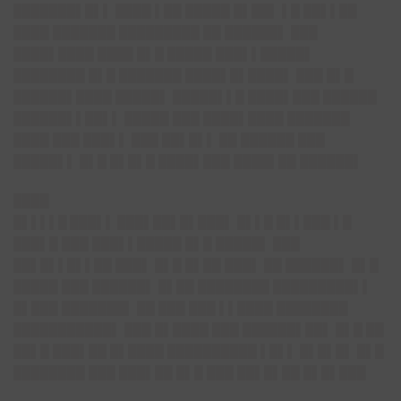
███████▌█▌▌ ████ ▌██ █████ █▌██▌ ▌█ ██▌▌██
████ ███████ █████████ ██ ██████▌ ███
████▌████ ████ █▌█ █████ ███▌▌█████▌
████████ █▌█ ███████ ████▌█▌████▌ ███ █▌█
██████▌████ █████▌ █████▌▌█ ████▌███ ██████
██████▌▌██▌▌ █████ ███ ████▌████ ███████
████ ███ ███▌▌ ███ ██▌█▌▌ ██ ██████ ███
█████▌▌ █▌█ █▌█▌█ ████▌███ ████▌██ ██████▌
████
█▌▌▌▌█ ███▌▌ ███▌██▌█▌███
▌ █▌▌█ █▌▌███ ▌█
███▌█ ███ ███▌▌█████ █▌█ █████▌ ███
██▌█▌▌█▌▌██ ███▌ █▌█ █▌██ ███▌ ██ ██████▌ █▌█
█████ ███ ██████▌ █▌██ ████████ █████████▌▌
█▌███ ███████▌ ██ ███ ███ ▌▌████ ████████
███████████▌ ███ █▌████ ███ ██████▌██▌ █▌█ ██
██▌█ ███▌██ █▌████ ██████████ ▌█▌▌ █▌█▌█▌ █▌█
████████ ███ ███▌██ █▌█ ███ ██▌█▌██ █▌█▌███