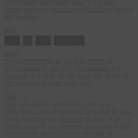
█▌█▌██████▌█████ ████▌████▌ █▌█ █▌████
█████▌███ ███ █▌█ ███████ ███ ███████▌ ███ █▌█
██▌ ███████▌
████
██▌█▌██▌█████
████
██▌█▌█ █████████▌
█▌█ █▌████ ██████ ▌█
█▌█▌████████ █▌███▌█▌▌▌ ███ ████████ █▌█
███████▌ █▌█ ██▌█▌ ██ ███▌████▌ ██▌ ███ █▌▌█
███▌████ ███ █▌█████ ███▌▌██▌▌
████
███▌ ███▌
██ █▌█▌ ███▌██ █▌▌ ▌███▌▌█ █
████▌████ █████▌ █▌███ █▌██▌ █▌██ ███▌█▌ ████
█▌█ █▌██ ████ █▌██▌ ███████▌ ██ ████▌ █▌██
██████ ███ █▌█▌ █▌▌█ ███████ █████▌███ █▌███
████▌██ ███▌ ███ ███ ██████▌██ ████▌██