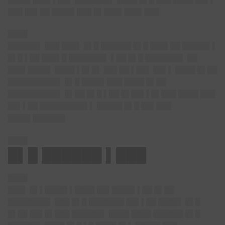
███ ██▌██ ████▌███ █▌███▌███▌███
████
██████▌ ███ ███▌ █▌█ ██████ █▌█ ███▌██ █████▌▌
█▌█ ▌██ ███▌█ ███████▌ ▌██ █▌█ ███████▌ ██
███▌████▌ ████ ▌█▌█▌ ██▌██ ▌██▌ ██▌▌ ████ █▌██
██████████▌ █▌█ ████▌███ ████ █▌██
██████████▌ █▌██ █▌█ ▌██ █▌██▌▌█▌███ ████ ███
██▌▌██ █████████▌▌ █████ █▌█ ██▌███
████▌██████▌
████
█▌█ ██████ ▌███
████
███▌ █▌▌████▌▌████ ██▌████▌▌██ █▌██
████████▌ ███ █▌█ ███████ ██▌▌██ ████▌ █▌█
█▌██ ██▌█▌███ ██████▌ ████ ████ ██████ █▌█