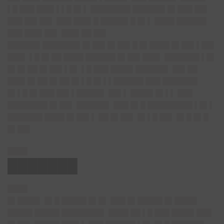
▌█ ███ ███▌▌▌█ █▌▌ ████████ ██████▌█▌███ ██▌
███ ██▌██▌ ███ ███▌█ █████▌█ █▌▌ ████ ██████
███ ███▌██▌ ███▌██ ██▌
██████▌███████▌█▌██▌█▌██▌█ █▌████ █▌██▌▌██▌
███▌ ▌█ █▌██ ████ ██████ █▌██▌███▌ ███████ ▌█▌
█▌█▌██ █▌██▌▌█▌ ▌█ ███ ████▌██████▌ ██▌██
███▌█▌██ █▌██ █▌▌█ █▌▌▌██████ ███ ███████
█▌▌█ █▌███ ██▌▌█████▌ ██▌▌ ████▌█▌▌▌ ███
████████ █▌██▌ ██████▌ ███ █▌█ █████████ ▌█▌▌
███████ ████ █▌██▌▌ ██ █▌██▌ █▌▌█ ██▌ █▌█ █▌█
█▌██▌
████
███████
████
█▌████▌ █▌█ █████ █▌█▌ ███ █▌█████ █▌████▌
█████ █████ ████████▌ ████ ██ ▌█ ███ ████▌███