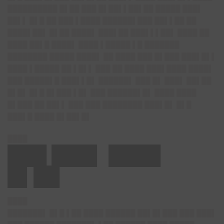
██████████ █▌██ ███ █▌██▌▌██▌██ █████ ███▌
██▌▌ █▌█ ██ ███ ▌████ ██████▌███ ██▌▌██ ██
████▌██▌ █▌██ ████▌ ███▌██ ███▌▌▌██▌ ████ ██
████ ██▌█ ████▌ ████ ▌█████ ▌█ ███████
████████ █████ ████▌ ██ ████ ███ █▌███ ███▌█▌▌
████ ▌█████ ██ ▌█▌▌ ███ ██ ████ ███▌████ ████▌
███ █████▌█ ███▌▌█▌ ██████▌ ███ █▌ ███▌ ██▌██
█▌█▌ █▌█ █▌███ ▌█▌ ███ ██████▌█▌ ████ ████
█▌███ ██ ██▌▌ ███ ███ ████████ ███▌█▌ █▌█
███▌█ ████ █▌██▌█▌
████
███ ███▌ ████
█▌██
████
███████▌ █▌█ ▌██ ████ ██████ ██▌█▌███ ███ ███▌