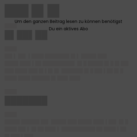
███ █▌█▌
████
█▌██▌██
████
██▌▌ ██▌ ▌████ ████████ █▌▌ █████ ███
████▌███▌▌██ ██████████▌ █▌█ █████ █▌█ █▌██▌
███ ████ ███ █▌▌█▌█▌ ███████ █▌█ ██▌▌██ █▌█
████ ████ ██████ █▌███▌███▌
████
███████
████
█████ ██████ ██▌ █████ ███ ████▌███▌▌██▌ █▌█
████ ██▌▌ █▌██ ███▌▌ ███████████ ██ ████ ▌██
█▌███ ▌███