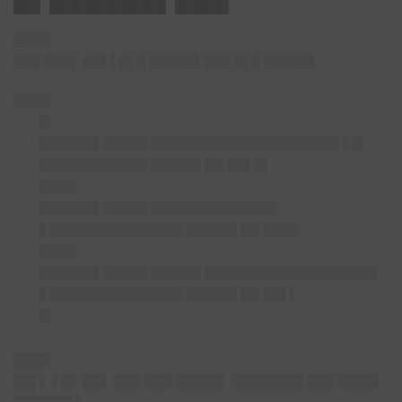
████
███ ███▌ ██▌▌█▌█ █████▌███ █▌█ █████▌
████
█
██████▌█████ █████████████████████ ▌█
████████████ █████▌██ ██▌█▌
████
██████▌█████ ██████████████
▌███████████████ █████▌██ ████
████
██████▌█████ █████▌███████████████████
▌███████████████ █████▌██ ██▌▌
█
████
██▌▌ ▌█▌ ██▌ ███ ███ █████▌ ████████ ███ ████▌