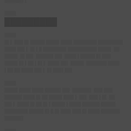
██████▌▌
████
█████████
████
█▌▌ ███ █▌█████ ████▌████ ████████ ████████▌
████ ██▌▌ █▌▌█ ████████ ██████████ ████▌ ██
████▌ █▌██▌ ██████ ██▌ ████ ▌█████ █▌███
████▌█▌▌██ ▌█▌▌ ████ ██▌ ████▌ ███████ ████
▌██ ██ ████ ██▌▌ █▌███▌██▌
████
████▌████ ████ █████▌██▌ ██████▌ ███ ███
██████ ████ █▌██ ████▌███▌▌ ██▌ ███ ▌█▌ ██
██▌▌ ████ █▌██ █▌▌████▌▌████ ██████ █████
████████ █████ █▌█ █▌███▌███ █▌████ ██████▌
██████▌