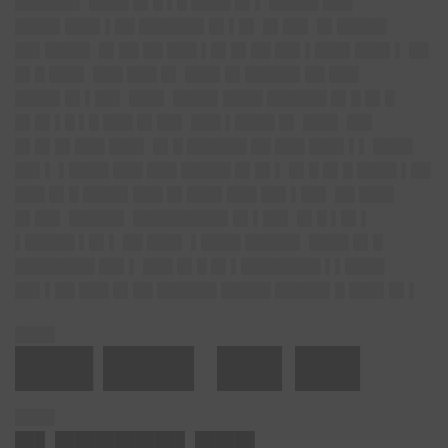
██████▌ ████ █▌█ ▌█ ████ █▌▌ █████ ███
████▌███▌▌██ ██████▌█▌▌█▌ █▌██▌ █▌█████
██▌████▌ █▌██ ██ ███ ▌█▌█▌██ ██▌▌███▌███▌▌ ██
█▌█ ███▌ ███ ███ █▌ ███▌█▌█████▌██ ███
████▌█▌▌██▌ ███▌ ████▌████ ██████ █▌█ █▌█
█▌█▌▌█ ▌█ ███ █▌██▌ ███ ▌████ █▌ ███▌ ██▌
█▌█▌█▌███ ███▌ █▌█ ██████ ██ ███ ███▌▌▌ ████
██▌▌ ▌████ ███ ███ █████ █▌█▌▌ █▌█ █▌█ ████ ▌██
███ █▌█ ████▌███ █▌███▌███ ██▌▌██▌ ██ ███▌
█▌██▌ █████▌ █████████▌█▌▌██▌ █▌█ ▌█▌▌
▌█████ ▌█▌▌ ██ ███▌ ▌████ █████▌ ████ █▌█
████████ ██▌▌ ███ █▌█ █▌▌████████ ▌▌████
██▌▌██ ███ █▌██ ██████ █████ █████▌█ ███▌█▌▌
████
███ ███▌ ██▌██▌
████
█▌██████▌███