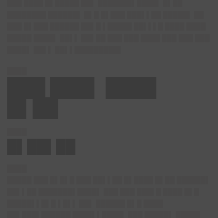
███ ████ █▌█████ ██▌ ███████▌████▌ █▌██
████████ ██████▌ █▌█ █▌███ ███▌▌██ █████▌ ██
███ █▌███ ██████ ██▌█ ▌█████ ██▌▌▌█ ████ ████
█████ ████▌ ██▌▌ ██▌██ ███ ███ ████ ███ ███ ███
████▌ ██▌▌ ██▌▌█████████▌
████
███ ███▌ ████
█▌██
████
█▌██▌██
████
█████ ███ █▌█▌█ ███ ██▌▌██ █▌████ █▌██ ██████▌
██▌▌██ ███████▌████▌ ███ ███ ███▌█ ████ █▌█
█████▌▌█▌█ ▌█▌▌ ██▌ ██████ █▌█ ████
██▌███▌██████ ████▌▌████▌ ███ █████▌ █████