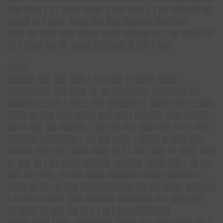
███ ███▌▌█ ▌██ █▌██ █▌█ ██▌███▌▌ ▌██ ██████ ██
████▌█▌▌███▌ ████ ██▌███ ████ █▌███ ███
███▌██ ███▌███ ████▌████ █████▌█▌ ▌██ ████ ██
█▌█ ███▌██▌█▌ ████ ██ ████ █▌██▌▌███
████
█████▌██▌ ██▌ ███ ▌██ ███▌█ ████▌████
████████▌ ██▌███▌█▌ █▌███████▌ ███████ ██
██████ █▌██▌▌██ █▌██▌ ██████▌▌ ████ ███ ▌████
████ █▌███ ███ ████▌███ ██▌▌█████▌ ███ █████
███ ▌██▌ ██ █████▌ ▌██ ██▌██▌ ████ ██ █▌▌█ ███
██████ ███████▌▌ ██ ██▌███▌ ▌████ █▌███ ███
█████ ███ ██▌▌███▌███▌ █▌▌▌ ██ ▌██▌ █▌███▌ ███
█▌██▌ █▌▌█ ▌████ █████▌ █████▌ ████ ██▌▌ █▌██▌
██▌ ██ ▌██▌ █▌███ ████ ██████ ████▌██████▌▌
████ █▌██ ▌█ ███ ███████████ ██ ██▌███▌ ██████
▌██ ██ █▌███▌ ███ ██████ ███████ █▌█ ███▌██▌
██ ███▌ █▌██▌ ██ █▌█ ▌█▌▌██ █████ ███
████▌███▌▌██▌ ███████▌ ████ █▌█ ███ ████ ██▌▌