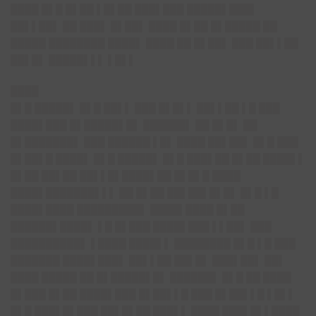
████ █▌█ █▌██ ▌█▌██ ███▌███ █████▌███▌
██▌▌██▌ ██ ███▌ █▌██▌ ████ █▌██ █▌█████ ██
█████ ████████ ████▌ ████ ██ █▌██▌ ███ ██▌▌██
██▌█▌ █████▌▌▌ ▌█▌▌
████
█▌█ █████▌ █▌█ ██▌▌ ███ █▌█▌▌ ██▌▌██ ▌█ ███
████▌███ █▌█████▌█▌ ██████▌ ██ █▌█▌ ██
█▌███████▌ ███ ██████ ▌█▌ ████ ██▌██▌ █▌█ ███
█▌██▌█ ████▌ █▌█ █████▌ █▌█ ███▌██ █▌██ ████▌▌
█▌██ ██▌██ ██▌▌█▌████▌██ █▌█▌█ ████
████▌███████▌▌▌ ██ █▌██ ██▌██▌█▌█▌ █▌█ ▌█
████▌████ █████████▌ ████▌████ █▌██
██████▌████▌ ▌█ █▌███ ████▌███ ▌▌██▌ ███
██████████▌ ▌████ ████▌▌ ████████ █▌█ ▌█ ███
███████ ████▌███▌ ██▌▌██ ██▌█▌ ███▌██▌ ██▌
████ █████ ██ █▌█████▌█▌ ██████▌ █▌█ ██ ████
█▌███ █▌██ ████▌███ █▌██▌▌█ ███ █▌██▌▌█ ▌█▌▌
█▌█ ███▌█▌███ ██▌█▌██ ███▌▌ ████ ███▌█▌▌████