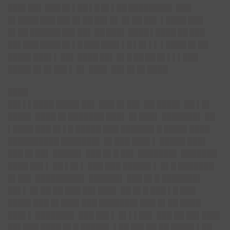
███▌██▌ ███ █▌▌██ ▌█ █▌▌██ ████████▌ ███
█▌████ ███ ██▌█▌██ ██▌█▌ █▌██ ██▌ ▌████ ███
█▌██ ██████ ██▌██▌ ██ ███▌ ████ ▌████ ██ ███
██▌███ ████ █▌▌█ ███ ███▌▌█ ▌█▌▌▌ ▌████ █▌██
████▌███▌▌ ██▌ ████ ██▌ █▌█ ██ ██ █▌▌▌▌███
████▌█▌█▌██▌▌ █▌ ███▌ ██▌█▌█▌████
████
██▌▌▌████ ████▌██▌ ███ █▌██▌ ██ ████▌ ██ ▌█▌
████▌ ████ █▌███████ ███▌ █▌███▌ ███████▌ ██
▌████ ███ █▌▌█ █████ ███ ██████▌█ ████▌████
██████████ ███████▌ █▌███ ███▌▌ █████ ███▌
███ █▌██▌ █████▌ ███ █▌█ ██▌ ███████▌ ███████
████ ██▌▌ ██ ▌█▌▌ ███ ███ █████▌▌ █▌█ ███████
█▌██▌ █████████▌ ██████▌ ███ █▌█ ███████▌
██▌▌ █▌██ ██ ███ ██▌███▌ ██ █▌█ ███ ▌█ ███
████▌███ █▌███▌███ ███████▌███ █▌██ ████
███▌▌ ███████▌ ███ ██▌▌ █▌▌▌██▌ ███ ██ ██▌███▌
██▌███ ████ █▌█ █████▌ ▌██ ██▌██ ██ ████▌▌██