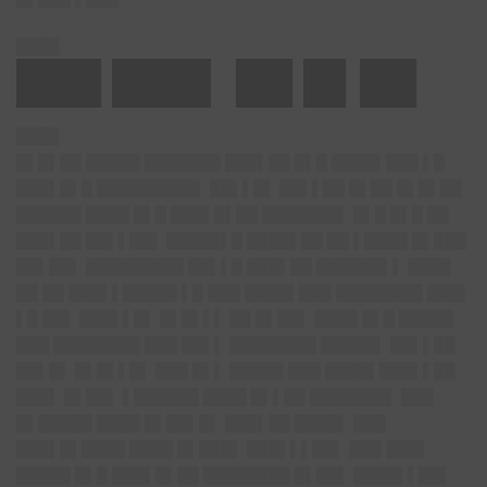
████
███ ███▌ ██ █▌██
████
█▌█▌██ █████ ███████ ███▌██ █▌█ ████▌███ ▌█
███▌█▌█ █████████▌ ██▌▌█▌ ██▌▌██ █▌██ █▌█▌██
██████ ████ █▌█ ███▌█▌██ ███████▌ █▌█ █▌█ ██
███▌██ ██▌▌██▌ █████▌█ ████▌██ ██ ▌████ █▌███
██▌██▌ █████████ ██▌▌█ ███▌██ ██████▌▌ ████
██ ██ ███▌▌█████ ▌█ ███ ████▌███ ████████ ███▌
▌█ ██▌ ███▌▌█▌ █▌█▌▌▌ ██ █▌██▌ ████ █▌█ █████
███ ████████ ███ ██▌▌ ████████ █████▌ ██▌▌██
██▌█▌ █▌█▌▌█▌ ███ █▌▌ █████ ███ ████▌███▌▌██
███▌ █▌██▌ ▌██████ ████ █▌▌██ ███████▌ ███
█▌█████ ████ █▌██▌█▌ ███▌██ ████▌ ███
███▌█▌████ ████ █▌███▌ ███▌▌▌██▌ ███ ███▌
█████ █▌█ ███▌█▌██ ████████ █▌██▌ ████▌▌██▌