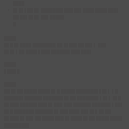
████
█▌█▌▌██ █▌ ███████▌███ ██▌████ ████ ███▌
██ ██▌█▌█▌ ██▌█████
█
████
█▌█ █▌████ ████████ ██ █▌██▌██ ██▌▌ ███
█▌█▌▌██ ████ ▌███ ██████▌███ ███▌
████
▌███ █
████
██ █▌██ ████▌████ █▌█ █████ ███████▌▌█▌▌ ▌█
██████▌██████ ███████ █▌██ ███████▌▌█▌▌ █▌█
█▌███ ██████ ███ █▌███ ███ ██████ ██████▌▌██▌
█▌█ ███████ ██████ █▌███ ███▌██▌█▌▌ █▌██
█▌███ █▌██▌ ██ ████ ███ █▌████ █▌██ ████▌████
████████▌