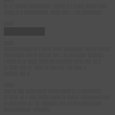
████
█▌█ ▌█████ ████████▌ ███ █▌█ ▌█ ███ ████▌███▌
████ █▌█ █████████▌ ████ ██▌▌ ▌██ ███████▌
████
████████
████
███████ ████ █▌▌██ █▌███▌ ███████▌ ███ █▌████▌
████████ ███ █▌███ █▌██▌▌ █▌███ ███▌ ██████
▌████ █▌█▌███▌ ████ ██ ██████▌██ █▌██▌ █▌█
█▌███▌███
█▌ ███▌█▌███ ██▌ ██ ███▌█
█████▌██▌█
████
███ █▌██▌████ ████ ████▌████ █▌█ ████████
█▌███▌ █▌▌ ███ ████▌████ █▌████▌ ████████ ███
█▌███ ███▌█▌▌█▌ ██████ ███ ▌█ ███████████
██████████▌ ██████▌