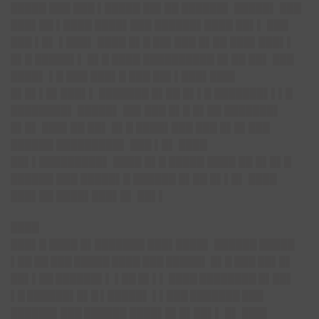
█████ ███ ███ ▌█████ ██▌██ ██████▌ █████▌ ███
███▌██ ▌████ ████▌███ ██████▌████ ██▌▌ ███
███ ▌█▌ ▌███▌ ████ █▌█ ██▌███ █▌██ ███▌███▌▌
█▌█ █████▌▌ █▌█ ████ ██████████ █▌██ ██▌ ███
████▌ ▌█ ███ ███▌█ ███ ██▌▌███▌███▌
█▌█▌▌█▌███▌▌ ███████ █▌██ █▌▌█ ███████▌▌▌█
████████▌ █████▌ ██▌███ █▌█ █▌██ ███████▌
█▌█▌ ███▌██ ██▌ █▌█ ████▌███ ███ █▌█▌███
██████ █████████▌ ███ ▌█▌ ████
██▌▌█████████▌ ████ █▌█ █████ ████ ██ █▌█▌█
██████ ███ █████▌█ ██████ █▌██ █▌▌█▌ ████
███▌██ ████▌███▌█▌ ██▌▌
████
███▌█ ████ █▌███████ ███▌████▌ ███
███ █████
▌██ ██ ███ █████ ████ ███ █████▌ █▌█ ███ ██▌█▌
██▌▌██ ██████▌▌ ▌██ █▌▌▌ ████ ████████ █▌██▌
▌█ ██████▌█▌█ ▌█████▌ ▌▌███ ███████ ███
██████▌███ ██████
████▌█▌█▌██▌▌ █▌ ███▌