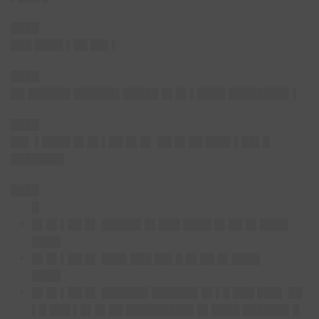
████
███ ████ ▌██ ██▌▌
████
██ ██████ ██████▌█████ █▌█▌▌████ ████████▌▌
████
██▌ ▌████ █▌█▌▌██ █▌█▌ ██ █▌██ ███▌▌██▌█
███████▌
████
█
█▌█▌▌██ █▌ █████▌█▌███ ████ █▌██ █▌████
████
█▌█▌▌██ █▌ ███▌███ ██▌█ █▌██ █▌████
████
█▌█▌▌██ █▌ ██████▌██████▌█▌▌█ ███ ███▌ ██
▌█ ███ ▌█▌█▌██ █████████▌█▌████ ██████▌█