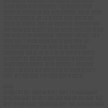
███ ██████ ███████▌ ▌██ ██████ ████ █████
█▌██▌████▌█▌██ ███████▌ ▌██ ██████ ████
█████ ██ █████▌██ ███ ███▌██████▌ ██▌█▌ ████
███▌██ ████▌█▌ ██ ▌█ █▌████ ███▌ ███ █▌██▌
█████ ██ █████▌ ███ ▌██ █████▌█▌ ███████ ███
███ ████▌███ █▌██▌▌ ██▌██ █████ ████ ▌██ █▌██▌
███ ████ █▌██ ████████▌ ███████ ▌██ ██▌▌ █▌█
████ ██▌▌ ▌█ ███ ████▌███ █▌███▌███▌ █▌▌
██▌███ ████ ████ ▌██ ████ █▌██ ███████
████████▌ ██▌█▌ █▌█▌▌▌ █▌██ ███ █▌█ █████▌
██▌████ ▌█▌ ██▌██ █████ ██████ █▌████ ███
█▌███ █████ █████▌ █▌██ ██▌███▌▌ ███████
███▌▌▌ █▌██▌█ █▌█ ███ █▌█ █▌██ ████▌█▌██▌▌
██▌▌ █▌█ ██▌███▌ ▌██ ████ ███ █▌██▌█▌
████
█▌██▌▌█ ▌█▌▌ ████ █▌█ █▌▌ ██▌▌ ▌█ █████████
█▌█▌███ ███ ▌██ █▌▌▌██▌ ███ ███ ██ ██▌███▌ ███
█▌█ ▌█ ███ ████▌███ █████ ██▌▌██▌ ███████ ████