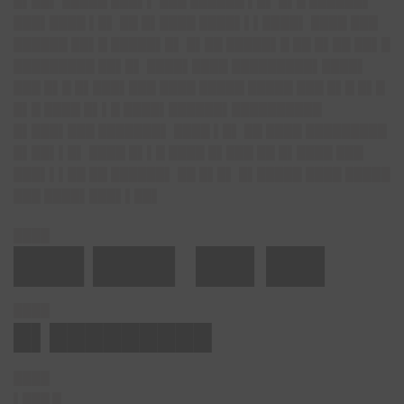
█▌██▌ █████ ███▌▌ ███ ██████ ▌█▌ █▌█ ██████▌
███▌████ ▌█▌ ██ █▌████ ████▌▌▌████▌ ████ ███
██████ ██▌█ █████▌█▌ █▌██ █████▌█ ██ █▌██ ██▌█
█████████ ██▌█▌ ████▌████ █████████▌████▌
███ █▌█ █▌███▌███ ████ █████ █████ ███ █▌█ █▌█
█▌█ ████ █▌▌█ ████▌██████▌██████████
█▌███▌███ ███████▌ ████ ▌█▌ ██ ████ █████████
█▌██▌▌█▌ ████ █▌▌█ ████ █▌███ ██ █▌████ ███
███▌▌▌██ ██ ██████▌ ██ █▌█▌ █▌█████ ████ █████
███ ████▌███▌▌██▌
████
███ ███▌ ██▌██▌
████
█▌█████████
████
▌███ █