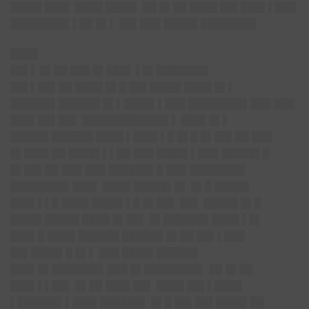
████▌███▌ ████ ████▌ ██ █▌██ ████ ██▌███▌▌███
████████▌▌██ █▌▌ ██▌███ █████ ████████
████
██▌▌ █▌██ ███ █▌███▌ ▌█▌███████▌
██▌▌██▌██ ████ █▌█ ██▌████▌████ █▌▌
██████▌██████ █▌▌████▌▌███ ████████▌███ ███
███▌██▌██▌ ████████████▌▌ ███▌█▌▌
█████▌██████ ████ ▌███▌▌█ █▌█ █▌██▌██ ███
█▌███▌██ ████▌▌▌██ ███ ████▌▌███ █████▌█
█▌██▌██ ███ ███ ██████▌█ ███ ████████
████████▌███▌ ████ █████▌█▌ █▌█ █████
███▌▌▌█ ████ ████▌▌█ █▌██▌ ██▌ █████ █▌█
████▌█████ ████ █▌██▌ █▌██████▌████ ▌█▌
███▌█ ████ ██████ ██████ █▌██ ██▌▌███
██▌████▌█ █▌▌ ███ ████▌██████
███▌█▌███████▌███ █▌████████▌ ██ █▌██
███▌▌▌██▌ █▌██ ███▌██▌ ████ ██▌▌████
▌██████▌▌███▌██████▌ █▌█ ██▌██▌████▌██