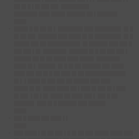
██ █▌█ ▌█▌██▌██▌ █████████
███████▌███▌████▌██████ ██ ▌██████▌
████
████▌█ █▌██ █▌▌ ████████ ███ ████████▌ █▌█
█▌██ ██▌ ██████ ███ ████ █▌█▌████████▌ █▌█
█████ ██▌██ ██████████▌ █▌██████ ███ ██▌█
██▌██▌▌█▌ ███████▌ ██████ █▌█ ██ ██▌██▌▌
█████▌██ █▌██ ████ ███▌████▌ ███████▌
████ █▌▌ █████▌ █▌█ █▌██ ██████ ██▌████
███▌██▌██ █▌█ ██ ███ █▌██ █████████████
█▌▌ ▌████ █▌██▌██▌██ █████ ███ ███
████▌█▌█▌ ████ ████ ██ ▌███ █▌██▌█▌▌███
█▌██▌ ▌█▌▌█▌ ████ ██ ███▌██▌▌ ██▌█ ██
██████▌ ███ █▌█ ██████ ███ █████▌
████
██▌█ ████ ██▌███▌▌▌
████
███ ████ ▌█▌██ ██▌▌█ █▌██ ██▌████▌████ ███