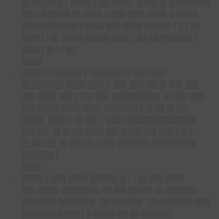
█▌██ ████ ▌████▌▌██ ████▌ ████ █▌█ ███████
██▌▌████ █▌█▌██ █▌█ ███ ███▌██ █▌█ █▌██▌
████ ███████ ▌█ ██▌███ ████ █████▌▌█ ▌██
███▌▌▌█▌ ████ █████ ████ ▌██ ██ ██████▌▌
███▌▌█▌▌▌██
████
████ ██ █████▌▌ ████ ██ █▌███ ███
█▌██████▌████ ███▌▌ ██▌ ███ ██ █▌█ █▌██▌
██▌ ███▌ ██▌▌█ █▌██▌ █████████▌ ██ ██▌███
██▌████▌████ ███▌ ███████ ▌█▌██ █▌██
████▌ ████▌ █▌██▌ ▌███ ███████████████
██▌██▌ █▌█▌██ ████ ██▌█ ███ ██▌███ ▌█▌▌
█▌██ ▌█▌ █▌██ ██▌█ ██▌██████▌█████████
██████▌▌
████
████▌▌███ ████ █████▌█▌▌▌██ ██▌████
██▌████▌██████ █▌██ ██▌██ ██▌█▌██████▌
███████ ███████▌ ██ ▌█████▌ ██ ███████ ███
███ █████ ███ ▌█ ████▌██ ██ ██████▌