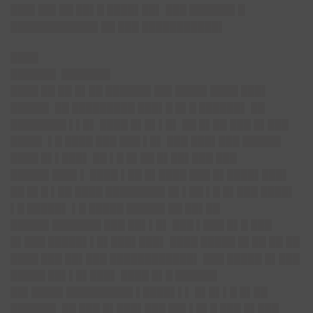
███▌██▌██ ██▌█ ████▌██▌ ███ ██████▌█
████████████▌██ ███ ███████████▌
████
██████▌ ███████
████ ██ ██ █▌██ ██████▌██▌████▌████ ███▌
█████▌ ██ █████████ ███▌█ █▌█ ██████▌ ██
████████ ▌▌█▌ ████ █▌█▌▌█▌ ██ █▌██ ███ █▌███
████▌ ▌█ ████ ███ ███ ▌█▌ ███ ███▌███ █████▌
████ █▌▌███▌ ██ ▌█ █▌██ █▌██▌███ ███
█████▌███▌▌ ████ ▌██ █▌████ ███ █▌████▌███▌
██ █▌█ ▌██ ████ ████████▌█▌▌██ ▌█ █▌███ ████▌
▌█ █████▌ ▌█ █████ █████▌██ ██▌██
█████▌███████ ███ ██▌▌█▌ ███ ▌███ █▌█ ███
█▌███ █████▌▌█▌███▌███▌ ████ █████ █▌██ ██ ██
████ ███ ██▌███ ████████████▌ ███ █████ █▌███
█████ ██▌▌█▌███▌ ████ █▌█ ██████
██▌████▌█████████▌▌████▌▌▌ █▌█▌▌█ █▌██
██████▌ ██ ███ █▌███▌███ ██▌▌█▌█ ███ █▌███