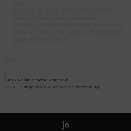
████
█▌██▌▌█ ▌█▌ ██▌ █▌▌██ ██▌████▌██████▌
████ █▌██ ███▌ ███ ███ █████ ███
██████▌▌██▌████▌ ████▌█ ███▌ ███ ██▌ ████
█▌██ ▌█▌▌ ██▌ ▌█▌ ██▌ █████ ▌ ██ ████ █▌██▌
▌████ ███ ███▌█ ██▌█▌
█
████
█
Autor / Autorin: Stefanie Weinmann
© EJW - Evangelisches Jugendwerk in Württemberg