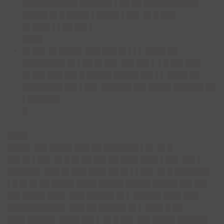
███████████ ██████▌▌██ ██ ███████████
█████ █▌█ ████▌▌████▌▌██▌ █▌█ ███
█▌███▌▌▌██ ██▌▌
████
█▌██▌ █▌████▌ ███ ███ █▌▌▌▌
████ ██
████████▌█▌▌██ █▌██▌ ██▌██▌▌ ▌█ ██▌███
█▌██▌███ ██▌█ █████ █████ ██▌▌▌ ████ ██
████████ ██▌▌██▌ ██████ ██▌████▌██████ ██
▌██████▌
█
████
████▌ ██▌████▌███ ██ ███████ ▌█▌ █▌█
██▌█▌▌██▌ █▌█ █▌██ ██▌██ ███▌███▌▌██▌ ██▌▌
██████▌ ███ █▌███ ███▌██ █▌▌▌██▌ █▌█ ███████
▌█ █▌█▌██ ████▌████ █████ █████ █████ ██▌██▌
██▌████▌███▌ ███ █████▌█▌▌
█████▌███▌███
███████████
▌ ███ ██ █████▌█▌▌ ███▌█ ██
█
██▌█████
▌ ████ ██▌▌ █▌█ ██▌ ██▌████▌██████