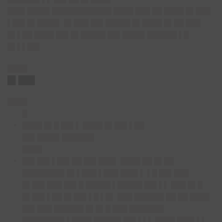
███▌████▌████████████ ████ ███ ██ ████ █▌███
▌██▌█▌████▌ █▌███ ██▌█████ █▌████ █▌██ ███
█▌▌██ ████ ██▌█▌█████ ██▌████▌██████ ▌█
█▌▌▌██▌
████
█▌███
████
█
████ █▌█ ██▌▌ ████ █▌██▌▌██
██▌████▌██████▌
████
██▌██▌▌██▌██ ██▌███▌ ████ ██ █▌██
████████▌█▌▌███ ▌███ ███▌▌ ▌█ ██▌███
█▌██▌███ ██▌█ █████ ▌█████ ██▌▌▌ ███ █▌█
█▌██▌▌██ █▌██▌▌█ ▌█▌ ███ ██████ ██ ██ ████
██▌███ ██████ █▌█▌█ ███ ███████
████████▌▌████ █████▌██▌▌▌▌ ████ ███▌▌▌