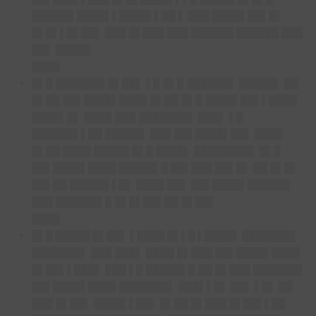
██████ ████▌▌████▌▌██ ▌ ███ ████▌██▌█▌
█▌█▌▌█▌██▌ ███ █▌███ ███ ██████ ██████ ███
██▌ █████
████
█▌█ ███████ █▌██▌ ▌█ █▌█ ██████▌ █████▌ ██
█▌██ ██▌████▌████ █▌██ █▌█ ████▌██▌▌████
████▌█▌ ████ ███ ███████▌ ███▌ ▌█
██████▌▌██ █████▌ ███ ██▌████▌██▌ ████
█▌██ ████ █████ █▌█ ████▌ ████████▌
█▌█
██▌████▌████ █████▌█ ██▌███
██▌█▌
██ █▌█▌
██▌██ █████▌▌█▌ ████ ██▌ ██▌████▌██████
███ ██████▌█ █▌█▌██▌██ █▌██▌
████
█▌█ █████ █▌██▌ ▌████ █▌▌█ ▌████▌
███████▌
███████▌ ███ ███▌ ████ █▌███ ██▌████▌████
█▌██▌▌███▌ ███ ▌█ █████▌█ ██ █▌███ ███████
██▌████▌████ ███████▌ ███▌▌█▌ ██▌ ▌█▌ ██
███ █▌██▌ ████▌▌██▌ █▌██ █▌███ █▌██▌▌██