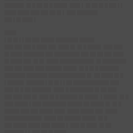
██████▌ █▌█ ██ █▌█ ████▌ ███▌▌ █▌██ █▌█ ██▌▌▌
████ ████ ███ ██▌██ █▌▌ ███ ███████
██▌▌█▌███▌▌
████
▌█▌█▌▌▌██ ██▌████▌███████▌█████
███ ██▌██▌█ ███▌██▌ ███▌█▌ █▌█ ████▌ ███ ███
█▌████ ███████ ██▌████████▌██▌██ ██ ██▌███▌
█▌████ ██▌ █▌█▌ ████ ███████████▌ █▌████████
███ ██▌███▌███ █████▌████▌ █▌█ █▌█ ██████▌
███████ ███████ ████████████▌█▌ ██ ████ █▌█
▌█████▌ ██████ ▌█▌█▌▌▌██ ████████████ ███
███ █▌█ ██ ██████▌ ███▌█ ████████ █▌██ ███
██▌███ ██▌█▌ ███ █▌█ ██████ █▌████▌ ▌████▌ █▌█
███ ████▌▌███ ████████ █████ ██ ████▌█▌ █▌█
█████ ███ ██▌████▌███▌ ████ ████▌██▌ ████
████████████▌ ████ ██ █████▌████▌ █▌█
██▌████▌████ ███ ████▌▌ ███ █▌███▌ █▌██
██████▌▌▌ ██▌██ █▌████