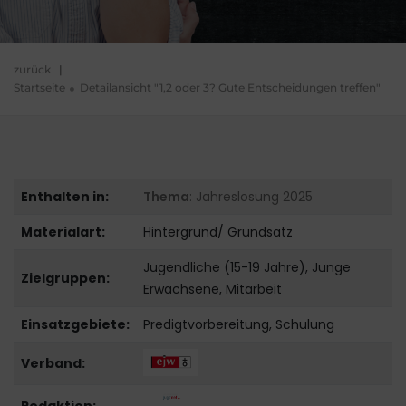
zurück
|
Startseite
Detailansicht "1,2 oder 3? Gute Entscheidungen treffen"
Enthalten in:
Thema
: Jahreslosung 2025
Materialart:
Hintergrund/ Grundsatz
Jugendliche (15-19 Jahre), Junge
Zielgruppen:
Erwachsene, Mitarbeit
Einsatzgebiete:
Predigtvorbereitung, Schulung
Verband: