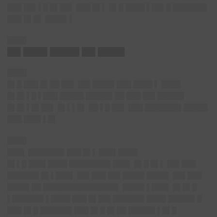
███ ██▌▌█ █▌██▌ ███ █▌▌ █▌█ ████ ▌██▌█ ███████
███ █▌█▌ ████▌▌
████
██▌████▌█████▌██▌█████
████
█▌█ ███ █▌██ ██▌ ██▌████▌███ ████ ▌ ████
█▌█▌▌█ ▌███ █████ █████▌██ ███ ██▌█████▌
█▌█▌▌█▌██▌ █▌▌▌█▌ ██ ▌█ ██▌ ███ ███████▌█████
███ ███▌▌█▌
████
███▌ ███████▌███ █▌▌ ███▌████
█▌▌█ ███▌████ ████████▌███▌ █▌█ █▌▌ ██▌███
██████▌█▌▌███▌ ██▌███ ██▌████▌████▌ ██▌███
████▌██ ███████████████▌ ████▌▌███▌ █▌█▌█
▌██████▌▌████ ███ █▌██▌██████▌████ █████▌█
███ █▌█ ██████▌███ █▌█ █▌██ █████▌▌█▌█