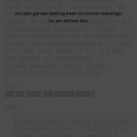
██▌██▌ ██▌ ██▌████ █▌▌▌█████████ ███▌▌▌ ██
███ ███████▌ ██████▌ █▌██ ██▌████▌████ ██
▌██████▌ ███ ████ ██ ████ ███▌ █████ ███▌▌ █▌█
███ ███ ████████▌███ █████▌██▌▌ ██▌████
█████▌▌████ ███ ███ █▌████▌████ █████▌█ ████
██ ███ █▌▌ ███ ███ ██████████████ █▌▌▌▌▌▌ ████
█▌██▌█ ███▌ █▌██▌▌█ ████▌▌█▌██▌▌ ▌█ █▌████
███▌ ███████▌ ██ ▌████ ███ █████
██▌████▌██████ ███ ▌███▌██▌ ███ ███
██▌████▌██████▌█████ ██▌███ ████▌
████
███ ██▌████▌███ ██████ ████▌▌
████
█
██▌████▌███ ██▌██▌ ████▌██▌
███ █▌██ ████
█▌██ █████ ██▌████▌██▌ ██▌████▌██▌ █▌██
██▌███▌▌███ █▌█▌████▌▌▌█ █████ █▌█▌█