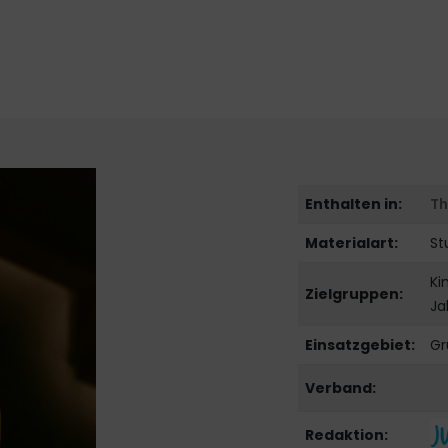
Enthalten in:
T
Materialart:
St
Ki
Zielgruppen:
Ja
Einsatzgebiet:
Gr
Verband:
Redaktion: