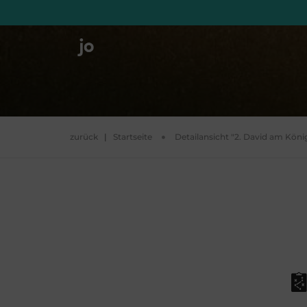
zurück
|
Startseite
Detailansicht "2. David am Köni