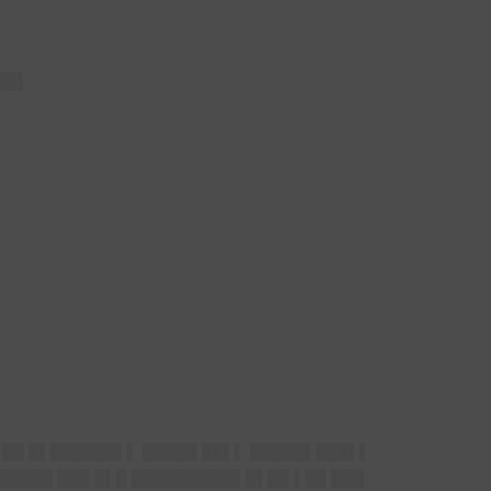
██▌
█▌██ █▌██████▌▌ █████ ██▌▌ █████▌███▌▌
█████ ███ █▌█ ██████████ █▌██ ▌██ ███