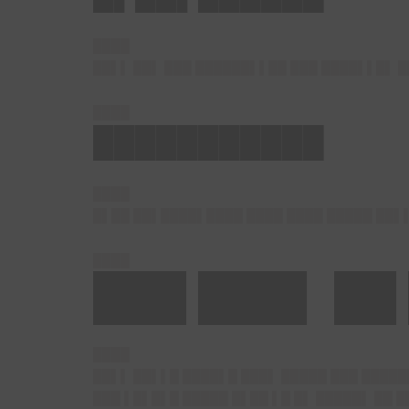
████
██▌▌ ██▌ ███ ██████▌▌██ ███ ████▌▌█▌ █
████
███████████
████
█▌██ ██▌████▌████ ████ ████ █████ ██▌
████
███ ███▌ ██
████
██▌▌ ██▌▌█ ████▌█ ███▌ █████ ███ ████
███ ▌█▌█▌█ █████ █▌██ ▌█ █▌ █████▌ ██ 