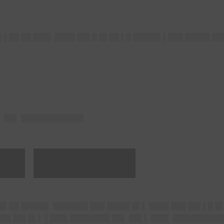
▌▌██ ██ ███▌ ████ ██▌█ █▌██ ▌█ █████▌▌███ █████ ██
▌ ██▌ ████████████▌
 █▌██████
██▌██ █████▌ ███████ ███ ████▌█▌▌ ████ ███ ██▌▌█ 
███▌██▌█▌▌ ▌███▌████████ ██▌ ██▌▌ ███▌ ██████████