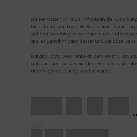
Die Menschen an Sauls Hof spüren die Auswirkun
Musik beruhigen kann. Als Saul diesem Vorschlag fo
auf den Vorschlag seiner Männer ein und so komm
gut, es geht ihm dann besser und der böse Geist 
Isai gibt David Geschenke an den Hof mit, um Sau
mitzubringen. Isai erweist dem König Respekt, o
Nachfolger des Königs werden würde.
███ █▌█▌██
████
█▌██▌██████