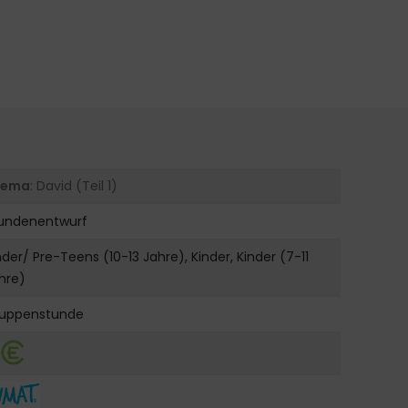
hema
: David (Teil 1)
undenentwurf
nder/ Pre-Teens (10-13 Jahre), Kinder, Kinder (7-11
hre)
uppenstunde