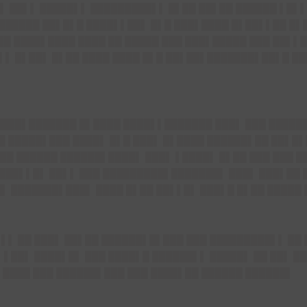
▌ ██▌▌ █████▌▌ █████████▌▌ █▌██ ██▌██ ██████ ▌█▌▌
 ██████ ██▌█▌█ ████▌▌██▌ █▌█ ███▌████ █▌██▌▌██ █▌█
 ██ ████▌████ ████ ██ █████ ███ ███▌█████ ███ ██▌▌
▌▌▌ █▌██▌ █▌██ ████ ████ █▌█ ██▌██▌███████▌██▌█ █
 ████▌███████ █▌████ ████▌▌███████ ███▌ ███ █████
█ █████▌███ ████▌ █▌█ ███▌ █▌████ ██████▌██ ██▌█▌
██ ██████ ██████▌████▌ ███▌ ▌████▌ █▌██ ███ ███ █
████▌▌█▌ ██▌▌ ███ █████████▌███████▌ ███▌ ███▌██ 
█▌ ███████▌███▌ ████ █▌██ ██▌▌█▌ ███▌█ █▌██ █████
▌▌▌ ██ ███▌ ██▌██ ██████▌█▌███ ███ █████████▌▌ ██ 
▌██▌ ████▌█▌ ███ ████▌█ ██████▌▌ █████▌ ██ ██▌ ██
 ████ ███ ██████▌███ ███ ████▌██ ██████ ██████▌