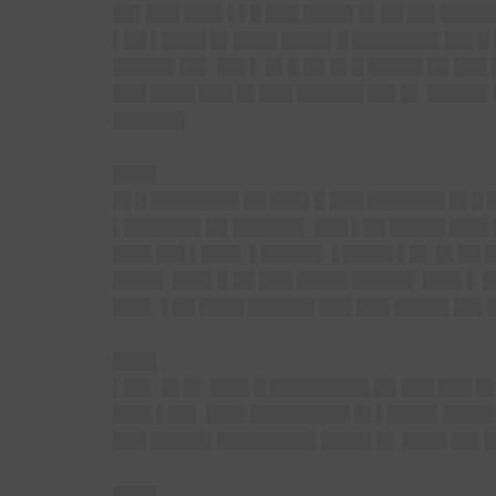
██▌███ ███▌▌▌█ ███ ████▌█▌██ ██▌█████
▌██ ▌████ █▌████ ████▌█ ████████ ██▌█
█████▌██▌ ██▌▌ █▌█ ██ █▌█ █████ ██ ███
███ ████ ███ █▌███ ██████ ██▌█▌ █████
██████▌
████
█▌█ ████████ ██ ███▌█ ███ ███████ █▌█
▌███████ ██ ██████▌ ███ ▌██ █████ ███▌
███▌██▌▌███▌ ▌█████▌ ▌████▌▌█▌ █▌██ █
████▌ ███▌█ ██ ███ ████▌█████▌ ███▌▌ 
███▌ ▌██ ████ ██████ ███ ███ █████ ██▌
████
▌██▌ █▌█▌ ███▌█ █████████ ██ ███ ███ █
███▌▌██▌ ███▌█████████ █▌▌████▌████▌ 
███ █████▌█████████ ████▌█▌ ████ ██▌█
████