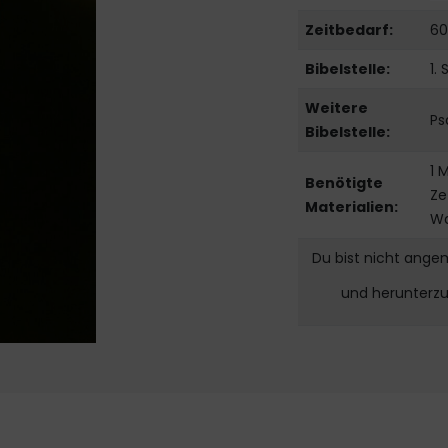
Zeitbedarf:
60
Bibelstelle:
1.
Weitere
Ps
Bibelstelle:
1 
Benötigte
Ze
Materialien:
Wa
Du bist nicht ange
und herunterz