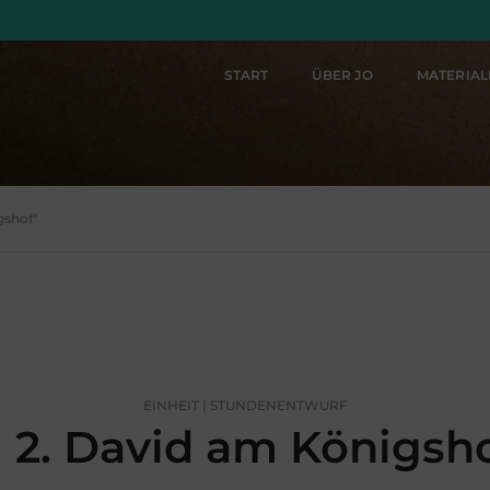
START
ÜBER JO
MATERIA
gshof"
EINHEIT | STUNDENENTWURF
2. David am Königsh