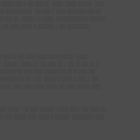
 ████ ██▌▌██ ██▌█▌ ███▌ ███▌████▌ ███
█ ████████▌ ██ ██▌▌ ███ ██████ ██▌█▌
██ ██▌█▌ ████ ▌█ ███▌ ██████████ █████▌
█▌██ ███ ███▌█ █████▌▌██ ███████
█ ██▌█▌██ ███ ███▌████ ███▌ ███▌
▌ ████▌ ███▌█ ▌██ ██▌█▌▌ ██ █▌██ █▌█
█████▌██ ██▌███ ███████ █▌█ ███ ██
████████▌█▌ ▌█▌ ███▌█ ███▌█ ██▌▌ ██
 ██ █▌███ ███ ███▌███▌██ ███ ████▌██▌
██▌███▌ ▌█ ███ ████▌▌███ ██▌▌██ ███ ██
█ ██▌████ ███ ███▌█ ████▌ ███████ ███