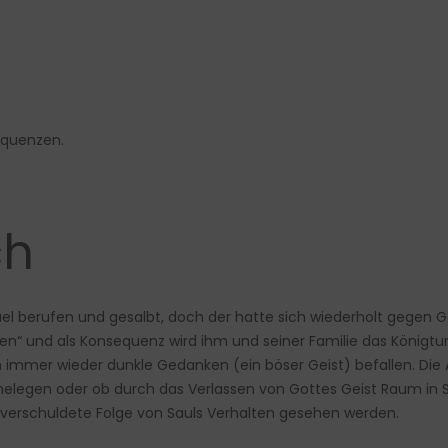
equenzen.
ch
 berufen und gesalbt, doch der hatte sich wiederholt gegen Got
rfen“ und als Konsequenz wird ihm und seiner Familie das Königt
hn immer wieder dunkle Gedanken (ein böser Geist) befallen. Die
 nahelegen oder ob durch das Verlassen von Gottes Geist Raum i
bstverschuldete Folge von Sauls Verhalten gesehen werden.