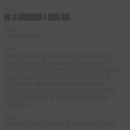
████
█▌█ ██████ ▌███
██
████
▌████▌███▌██
████
████ █▌███ ██▌████ ███████ █████ █▌████ ██
██▌█ ███ ████▌█▌██████▌███▌▌▌██ ████▌▌
▌▌████▌ ██ ███▌██ ██████ █▌█ ▌█ ███ █████▌██▌█
████████████ ██▌▌██ ███▌█▌▌▌▌ ███ ██▌██
██▌▌▌████▌ ███ ██▌█ ███ █████▌▌██▌ ███
████████ █▌███ ███ ▌█ ████ ██████████████
██▌██ █████████▌ █▌█ ████▌█▌ ██▌███ ███
████████▌
████
███████ █▌██ █▌▌█ ████▌█▌██▌ █████▌ █████▌