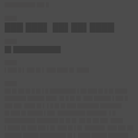
██████████ ██▌█
████
███ ███▌ ██▌██▌████
████
█▌███████████
████
▌███ █
▌
██▌█▌▌ ███ ███▌█▌ ████
████
██ █▌██ █▌█ █▌▌█ ████████▌▌██ ███ █▌█ █▌████
███████ █████▌███▌ █▌█ █▌█▌ ███ █████▌▌██▌█
██▌██▌ ███▌█▌▌ ▌█ █▌█▌███ ███████ ███████
█▌███ █▌█████ ▌██▌ █████████ ██████▌ ▌█
██████████ ███████ █▌█▌█▌ ██ █▌██ ██▌ ████
▌████ █▌███ ██▌▌█▌ ███ █▌▌█▌ ██████▌ ███ ██▌██
█████▌█████ ████████▌█▌▌ ████ █████ ██████▌