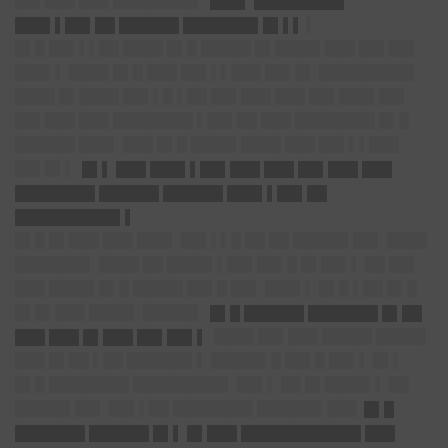
██▌███ ███ ████████▌
███▌ █████████
███▌▌██▌██ ██████ ███████▌█▌▌▌
▌
█▌█ ██▌▌▌██ ████ █▌█ █████ █▌████▌███ ██▌██▌
███▌▌ ████ █▌█ ███ ██▌▌▌███ ██▌█▌ █████████▌
████ █▌████ ██▌▌█ ▌██ ██▌███ ███ ██▌███▌██▌
██▌███ ███ ████████ ▌██▌██ ███ ████████ █▌█
██████ ███▌ ███ █▌█ ████▌████ ███ ██▌▌▌███
██▌█▌▌
█▌▌ ███ ███▌▌██▌███ ███ ██▌███ ███
████████ ██████ ██████ ███▌▌██▌██
██████████▌
▌
█▌█ █▌███ ███ ███▌ ██▌▌▌█ ██ ██ █████▌██▌ ████
███████▌ ████ ██ ████▌▌██▌██▌█ █▌██▌▌ ██ ██▌
███ ████▌█▌█ █████ ██▌█ ██▌ ███▌▌ █▌█ ▌██ █▌█
█▌█▌███ ████▌ █████▌
█▌█ ██████ ███████ █▌██
███ ███ █▌███ ██▌██▌
▌
████ ██▌███ █████ █████
███ █▌██ ▌██ ██████▌▌ █████▌█ ██▌█ ██▌▌ █▌▌
█▌█ ████████ █████████▌ ██▌▌ ██ █▌████▌▌ ██
█████▌██▌ ██▌▌██ ████████ ██████▌███
█▌█
███████ ██████ █▌▌ █▌███ ████████████ ███