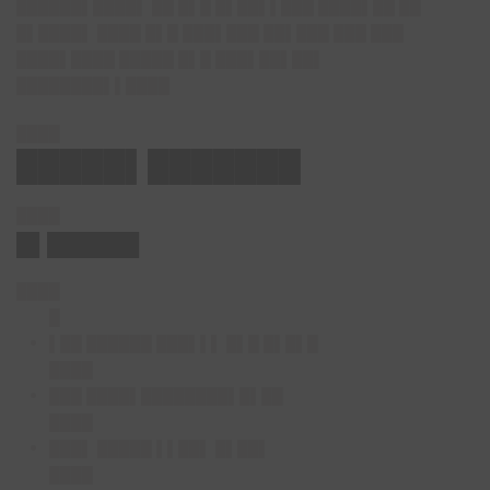
██████▌████▌ ██ █▌█ █▌██▌▌███ ████▌██ ██
█▌████▌ ████ █▌█ ███▌███ ██▌███ ███ ███
████▌████ █████ █▌█ ███▌██▌██▌
████████▌▌████
████
█████▌███████
████
█▌██████
████
█
▌██ ██████ ███▌▌▌ █▌█ █▌█▌█
████
███ ████▌████████▌█▌██
████
███▌ █████ ▌▌██▌ █▌██▌
████