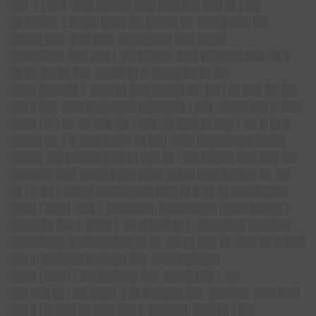
██▌ ▌▌██▌ ███ █████ ███ ███ ██▌██▌█▌▌██
█▌████▌ ▌████ ███▌██ ████▌█▌ ███ ████ ██
████▌██▌ ███ ███ ███████▌███ ████
███████▌███ ██▌▌ ██ ████▌ ███ ██████ ██▌ █▌█
█▌█▌ ██ █▌██▌ ████ █▌█ ████ ██ █▌██
███▌█████▌▌ ███ █▌███ ████▌█▌ ██ ▌█▌██▌██ ██
██▌▌██▌ ███ ███████ ██████▌▌██▌ ████ ██▌█ ███
███▌▌█ ▌█▌ █▌██▌ █▌▌██▌ █▌███ █▌██▌▌ █▌█ █▌█
████▌█▌ ▌█ ███ ████ █▌██▌ ███ ████████ ████
████▌ ██ █████ ███ █▌██▌█▌▌██ ████▌███ ██▌██
██████ ███ ████ ███▌███▌█ ██▌███ ██ ██▌█▌ ██
█▌▌▌ █▌▌ ████ ████████ ███ █▌█ █▌█▌███ ████▌
███▌▌███▌ ██▌▌ ██████▌ ████████ ████ ████▌▌
████ █▌██▌▌ ███▌▌ █▌█ ███ █▌▌ ███████ ██████
███████▌ █████████ █▌█▌ ██ █▌██▌█▌ ███ █▌█ ███
██▌▌ ██████ █████▌██▌ ███ ██████
███▌▌███▌▌██ █████▌██▌ ████ ██▌▌ ██
██▌██▌█▌▌██ ███▌ ▌█▌█████▌██▌ █████▌ ███ ███
██▌▌▌█ ███ █▌███ ██▌▌ █████▌ ███ █▌▌██