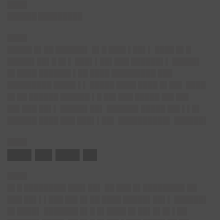
████
██████ █████████
████
█████ █▌██ ██████▌ █▌█ ███▌▌██▌▌ ████ █▌█
█████▌██▌█ █▌▌ ███▌▌██▌███ ██████▌▌ █████▌
█▌████ ██████▌▌██ ████ █████████ ███
█████████ ████▌▌▌ █████ ████ ████ █▌██▌ ████
█▌██ ██████ ██████ ▌█ ██▌███ █████ ██▌██▌
██▌███ ██▌▌ █████▌██▌ ██████▌█████ ██▌▌▌█▌
██████ ████ ███ ███▌▌██▌ ██████████▌ ██████▌
████
███▌██▌███▌██
████
█▌█ ████████▌███▌██▌ ██ ███ █▌████████▌██
███ ██▌▌▌███ ██▌█▌██ ████ █████▌██▌▌ ██████▌
█▌████▌ ███████ █▌█ █▌████ █▌██▌█▌█▌▌██