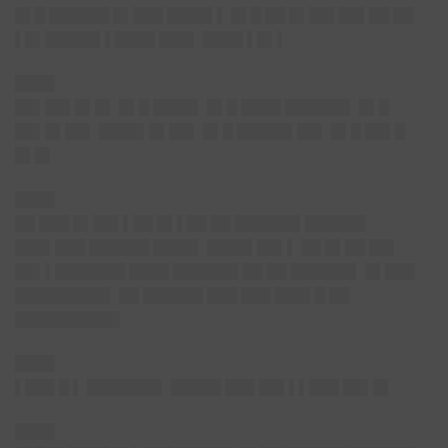
█▌█ ██████ █▌███ ████▌▌ █▌█ ██ █▌██▌██▌██ ██
▌█▌█████▌▌████ ███▌ ████ ▌█▌▌
████
██▌██▌█▌█▌ █▌█ ████▌ █▌█ ████ ██████▌ █▌█
██▌█▌██▌ ████▌█▌██▌ █▌█ █████▌██▌ █▌█ ██▌█
█▌█▌
████
██ ███ █▌██▌▌██ █▌▌██ ██ ██████▌██████
███▌███ ██████ ████▌ ████▌██▌▌ ██ █▌██ ██▌
██▌▌███████ ████ ██████▌██ ██ ██████▌ █▌███
█████████▌ ██ ██████ ███ ███ ███▌█ ██
██████████▌
████
▌███ █
▌
███████▌ █████ ███ ██▌▌▌███ ██▌█▌
████