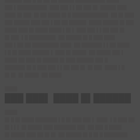
█████▌██▌█ █▌██ ██ █████ █████████▌████
██▌▌█████████▌ ███ ██▌▌▌██ ██▌█▌ █████ ███
███▌█▌██▌ █▌██ ████ █▌█ ███████████▌ ██ █▌███
██▌█████ ███ ██▌▌██ ██ █████▌ ████ █████ █▌██▌
████ ███ █▌████ ████ ▌█▌▌ ███ ██▌▌▌██ ██▌█▌
█▌██▌ ▌█ ████████▌ ██ █████ █▌█ ███ ███▌
██▌▌██ ██ ████████▌███▌ ██ ██████▌▌▌██ ████
▌█ █▌████ █████▌▌ ███ █▌████▌ ██ ████▌██▌▌
████ ██ ███ █▌█████ █▌███ █████▌██▌█
██████▌█▌█ ███ ██▌▌▌██ ██▌█▌ █▌██▌ ████ ▌█
█▌█▌ █▌████▌ ██ ████
████
███ ███▌ ████ █▌██████
████
█▌█ █▌████ ███████ ▌█ █▌███ ██▌▌ ███▌ ▌█ ███ ██
█▌▌▌▌ █▌████▌███ ███████ ██▌ ██ ██▌█ ████
█▌████▌███ ██ █▌█▌ ██ █████ █▌█ █▌█ ███████▌