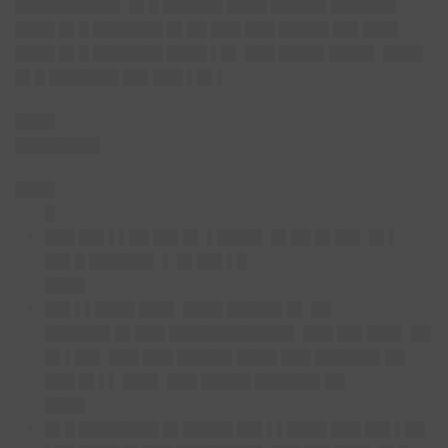
██████████▌ █▌█ ██████ ████ █████▌██████▌
████ █▌█ ███████ █▌██ ███ ███ █████ ██▌███▌
████ █▌█ ███████ ████ ▌█▌ ███ ████▌████▌ ████
█▌█ ███████ ██▌███ ▌█▌▌
████
████████▌
████
█
███ ██▌▌▌██ ██▌█▌ ▌████▌ █▌██ █▌██▌ █▌▌
██▌█ ██████▌ ▌
█▌██▌▌█
████
██▌▌▌████ ███▌ ████ █████▌█▌ ██
██████▌█▌███ ████████████▌ ███
██▌███
▌ ██
█▌▌██▌ ███ ███ █████▌████ ███ ██████▌██
███ █▌▌▌ ███▌ ███ █████ ██████▌██
████
█▌█ ████████ █▌█████ ██▌▌▌████ ███ ██▌▌██