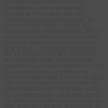
██ █▌████▌ ███████ █████ ▌█ ███ █▌███▌
█████████████▌ ███▌ ██ ███ █████████
███▌████▌ ██ ▌████ ████ ███ ███▌▌██▌█
████████ ▌██ █████████ █████▌██ ███▌▌ ███
███▌ █▌█ ███▌█ ███ ███ ██▌▌▌██ ██▌█▌ ███
██▌███ ███ █████▌▌██ █████████████▌ ████ █▌█
██▌███ ███ ████████ ███ ████████ █▌█ ██████
███▌██▌██▌ ██████ ████ █▌███ ███ ██▌▌▌███
██▌█▌ █████▌▌▌▌ █▌█ ███ ████████ █▌███ ███
███▌ ██▌ ██ ███ ████▌█▌█ ██▌█▌ ████ ████ ██
██▌▌▌█ █▌█ ████▌ █████▌ ███████ ████████
█████ ███ ███▌████ ██▌███ ██████ ███ ██▌▌▌███
██▌█▌ ██ █████▌ ██▌███▌ ██▌████ █▌████
███▌██▌██ ██ ██████ ████▌█▌▌ ██▌█▌ ▌██ ▌█████
████▌█ ███████▌ ██ ███▌███▌ ████▌████▌ ███
█▌████ ██████▌██▌▌███▌▌ ███ ██████▌ ▌██ ███▌
██▌▌ ██ █████████ ██ █▌▌▌██▌ ██ ██▌█▌ ██████
█▌█▌ ████ ███ ████▌████ █▌▌██ ▌█▌▌ ███ ██ ▌██
████▌ ██ ███ ██▌▌▌███ ██▌█▌ ██ █████████▌ ██