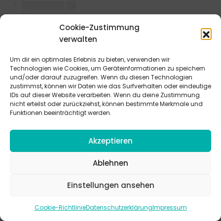
████████▌██
█
Cookie-Zustimmung
verwalten
████
██▌█▌█
Um dir ein optimales Erlebnis zu bieten, verwenden wir
Technologien wie Cookies, um Geräteinformationen zu speichern
████
und/oder darauf zuzugreifen. Wenn du diesen Technologien
zustimmst, können wir Daten wie das Surfverhalten oder eindeutige
███ ██████▌███████▌██▌█▌
IDs auf dieser Website verarbeiten. Wenn du deine Zustimmung
nicht erteilst oder zurückziehst, können bestimmte Merkmale und
████
Funktionen beeinträchtigt werden.
██▌█▌██▌███▌ █▌██ ███▌██▌██▌█ ███ ██████▌█
█████▌ ██ ██████▌███████ ██████████████
Akzeptieren
██████ ███ █▌███ █▌███ █████ ▌█ ████████████
████▌███▌▌ █▌█ █████████▌█▌▌█████ ███████
Ablehnen
██████ █▌██ ▌█ █▌█ █▌▌▌█ ███ ██▌█▌██▌███
███▌█▌▌▌▌ █▌█ ██▌▌██████ ████████ ▌███▌▌█
Einstellungen ansehen
█▌███ █████████▌▌█████ ████▌▌██▌█▌ █▌█
███████ ███ ▌█ █▌███ ███▌▌██▌██ ████████████
Cookie-Richtlinie
Datenschutzerklärung
Impressum
██▌▌ █████████▌ █▌▌█ ██████▌███████ ██