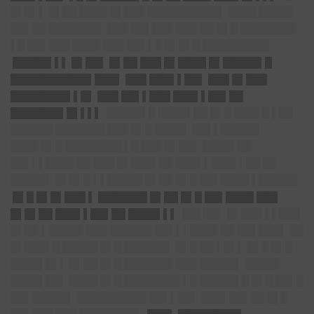
█▌█▌▌ █▌██ ████ █▌███ ██████████▌ ████ █████
██▌██ ███████▌ ███ ██▌███ ███ ██ █▌█ ████████
▌█ ██▌███ ████ ███ ██▌▌█ █▌█▌█ █████████▌
█████▌▌▌ █▌██▌ █▌██ ███ █▌████ █▌█████▌█
███████████▌███▌ ███ ███▌▌██▌ ███ █▌███
████████▌▌█▌ ███ ██▌▌███ ███▌▌██▌██
███████▌█▌▌▌▌
█████▌█ ████▌██ █▌█ ███▌█ ▌██
██████ ███████ ███ █▌█ ████▌ ██▌▌█████▌
████ █▌█ ████████ ▌█ ███ █▌██▌ ████▌██
██▌▌▌████ ██ ███ █▌███▌██ ███▌▌███▌▌██ ██
█████▌ █▌█▌█ ▌▌█████ █▌██ █▌█ ██▌████ ▌█████▌
█▌█ █▌█▌███ ▌ ███████ █▌██ █▌█ ██▌████ ███
█▌█▌██ ███▌▌██▌██ ████▌▌▌
██▌██▌ █▌███ ▌▌███
█▌██ ▌█████ ███ ██████ ██▌▌▌████ ██ ██▌███▌ ██
█▌███▌█ █████ █▌█ ██████▌ █▌█ ██ ▌█▌▌ █▌█ █▌█
████▌█▌▌ █▌██ █▌█ ███████ ███ █████▌ █████
████▌██▌ ████ █▌█ ████████ ▌█ █████▌█ █▌█ ██▌█
██▌█████▌ ██████████ ██▌▌██▌ ███▌██▌██ █▌█