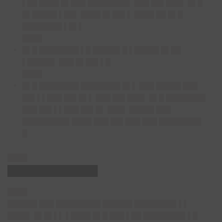
▌██ ████ █▌███ ████████▌ ███
██▌███
▌ █▌█
█▌█████ ▌██▌ ████ █▌██▌▌ ████ ██ █▌█
████████ ▌█▌▌
████
█▌█ ████████ ▌█ █████▌█ ▌█████ █▌██
▌█████▌ ███
█▌██▌▌█
████
█▌█ ████████ ████████ █▌▌ ███ █████ ███
██▌▌▌███ ██▌█▌▌ ███
██▌███
▌ █▌█ ████████
███ ██▌▌▌███ ██▌█▌ ███▌ █████ ███
█████████▌████ ███ ██▌███ ███ ████████▌
█
████
█████████████
████
██████ ███ █████████ ██████ ████████▌▌▌
████▌ █▌█▌▌▌ ▌████ █▌█ ███ ▌██ ████████▌▌█