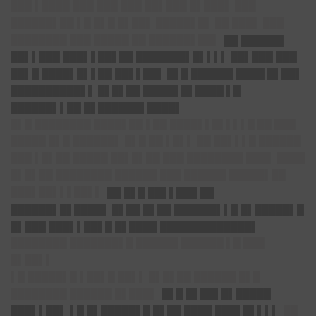
███ ▌████ ███ ███ ███ ██▌███ █▌███▌ ███
██████▌██ ▌█ █▌█ █▌██▌ █████▌█▌ ██ ███▌ ███
████████ ███ █████ ██ ██████▌██▌
██ ██████
██▌▌███ ███▌▌██▌██ ███████▌█▌▌▌▌ ██▌███ ███
██▌█ ████▌█▌▌██ ██▌▌██▌ █▌█ ██████ ████ █▌██▌
██████████▌▌ █▌█▌██ █████ █▌████ ▌█
██████▌▌██ █▌██████▌████▌
█▌█ ████████ ████▌██ ▌██ ████▌▌█▌▌▌▌█ ██ ███
█████ █▌█ ██████▌ █▌█ ██ ▌█▌▌ ██ ██▌▌▌█ ██████
███ ▌█▌██ █████ ██▌█▌██ ███ ████████ ███▌ ████
█▌█▌██ ████████ ██████ ███ ██████ █████▌██
███▌██▌▌▌██▌▌
██ █▌█ ██▌▌███ ██
██████▌█▌████▌ █▌██ █▌██ ██████▌▌█ █▌█████▌█
█▌███ ███▌▌██▌█ █▌████ █████████████▌
████████ ███████▌█ ██████ ██████ ▌█ ███
█▌██▌▌
▌█ █████▌█ ▌██▌█ ██▌▌ █▌█▌██ ██████ █▌█
████████ ██████ █▌███▌
█▌█ █▌██▌█▌█████
███▌▌██▌ ▌█ █▌█████▌█ █▌██ ████ ███▌█▌▌▌
▌
██