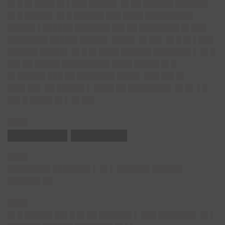
█▌█ █▌████ █▌▌███ █████▌ █▌██ ██████ ██████▌
█▌█ █████▌ █▌█ ██████ ███ ████ █████████▌
█████▌▌██████ ███████ ██▌██ ████████ █▌███
████████ █████▌█████▌ ████▌ █▌██▌ █▌█ █▌▌███
██████ █████▌ █▌█ █▌████ ██████ ███████▌▌ █▌█
██▌██ █████ █████████▌████ █████ █▌█
█▌█████▌███ ██ ███████▌████▌ ███ ██▌█▌
███▌██▌ ██ █████▌▌ ████ ██ ████████▌ █▌█▌ ▌█
██▌█ ████▌█▌▌ █▌██▌
████
████████▌████████
████
████████▌███████▌▌
█▌▌ ██████▌██████
██████▌██
████
█▌█ █████▌██▌█ █▌██ ██████▌▌ ███ ███████▌ █▌▌