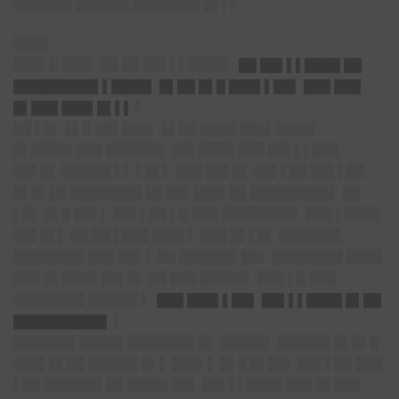
██████▌██████ ███████▌█▌▌▌
████
███▌█ ███▌ ██ ██ ██▌▌▌████▌
██ ██▌▌▌████ ██
█████████▌▌████▌ █▌██ █▌█ ███▌▌██▌ ███ ███
█▌███ ███▌█▌▌▌
▌
██ ▌█▌ █▌█ ██▌███▌ █▌██ ████ ███▌████▌
█▌████▌███ ██████▌ ██▌████ ███ ██▌▌▌███
██▌█▌ █████▌▌▌ ▌█▌▌ ███ ██▌█▌ ██▌▌██ ██▌▌██
█▌█▌██ ████████ ██ ██▌███▌██ █████████▌ ██
▌█▌ █▌█ ██▌▌ ██▌▌██ ▌█ ███ ████████▌ ███ ▌████
██▌█▌▌ ██ ██ ▌███ ███▌▌ ███ █▌▌█▌ ███████
████████ ███ ██▌▌ ██ ██████▌██▌ ████████ ████
███ █▌████ ██▌█▌ ██ ███ █████▌ ███ ▌█ ███
████████ █████▌▌
███ ███▌▌██▌ ██▌▌▌████ █▌██
██████████▌
▌
███████ █████ ███████▌█▌ █████▌ ██████ █▌█▌█
███▌█▌██ █████▌█▌▌ ███▌▌ █▌█ █▌██▌ ██▌▌██ ███
▌██ ██████▌██ ████▌██▌ ██▌▌▌████ ███ █▌███