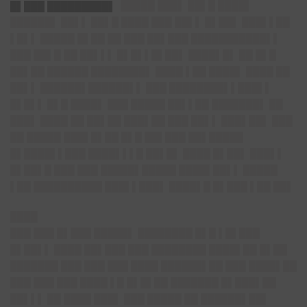
█▌███ █████████
▌
█████ ███▌ ██▌█ ████▌
██████▌ ██▌▌ ██▌█ ████ ███ ██▌▌ █▌██▌ ███▌▌██
▌█▌▌ █████ █▌██ ██ ███ ██▌███ ███████████▌▌
███ ██▌█ ██ ██▌▌▌ █▌█▌▌█▌██▌ ████▌█▌ ██ █▌█
██▌██ ██████ ████████▌ ████ ▌██ ████▌ ████ ██
██▌▌ ██████▌██████▌▌ ███ ████████▌▌███▌▌
█▌█▌▌ █▌█ ████▌ ███ █████ ██▌▌██ ███████▌ ██
███▌ ████ ██ ██▌██ ███▌██ ███ ██▌▌ ███▌██▌ ███
██ █████ ███▌█▌██ █▌█ ██▌███ ██▌█████
█▌████▌▌███ ████▌▌▌█ ██▌█▌ ████ █▌██▌ ███▌▌
█▌██▌█ ███ ███ █████▌█████ ████▌██▌▌ █████
▌██ ██████████ ███▌▌███▌ ████▌█ █▌███ ▌██ ██▌
████
███ ███ █▌███ █████▌ ████████ █▌█ ▌█▌███
█▌██▌▌ ████ ██▌███ ███ ████████ ████▌██ █▌██
███████ ███ ███ ███ ████ ██████▌██ ███ ████▌██
███ ███ ███ ████ ▌█ █▌█▌██ ███████ █▌███▌██
██▌▌▌ ██ ████ ███▌ ███ █████ ██ ██████▌██▌