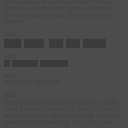
█▌█ ██████▌██ ██ ▌██████ ███ ███▌▌▌██ █▌█
█████▌██▌█ █████▌████▌ ████▌ ███████ █▌█
█▌████ ▌█ ▌████ ██▌▌█ █▌▌██▌█▌██▌ ███ █▌█
██████▌
████
███ ███▌ ██▌██▌████
████
█▌██████▌███████
████
████████▌▌ ████ █████
████
███ █▌█████ ██████ ████████ ███ ███▌ ██████▌
███ █▌█ ███████ ████▌█▌▌██▌ ██ █▌███ █▌██▌▌█
████ ██▌███ █▌██▌ ██████ ██████ ██▌█████ ███▌
██████▌▌██ ████████████▌ █▌██ █▌██▌ ████