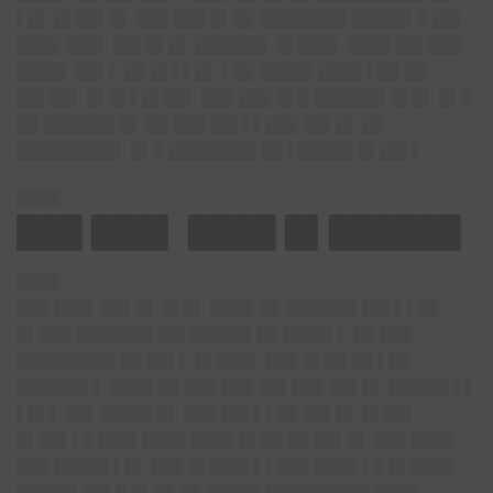
▌█▌ █▌██▌█▌ ███ ███ █▌██ ████████ █████▌█ ██▌
████ ███▌ ██▌█▌█▌ ██████▌ █▌███▌ ████ ██▌███
████▌ ██▌▌ ██ █▌▌▌█▌ ▌██ █████ ████ ▌██ ██
██▌██▌ █▌█▌▌█▌██▌ ███ ███ █▌█ ██████▌█▌█▌ █▌█
██ ██████▌█▌ ██ ███ ██▌▌▌███ ██▌█▌ ██
█████████▌ █▌█ ████████ ██ ▌█████ █▌██▌▌
████
███ ███▌ ████ █▌██████
████
███ ███▌ ██▌█▌ █▌█▌ ████ ██ ██████▌██▌▌▌██
█▌███ ███████ ██▌█████▌██ ████▌▌ ██ ███
█████████ ██ ██▌▌ █▌███▌ ███ █▌██ ██ ▌██
██████▌▌ ████ ██ ███ ███ ██▌███ ██▌█▌ █████▌▌▌
▌█▌▌ ██▌ ████▌█▌ ███ ██▌▌▌██ ██▌█▌ █▌██▌
█▌██▌▌█ ███▌████ ████ █▌██ ██ ██▌█▌ ███ ████
███ █████ ▌█▌ ███ █▌███▌▌▌███ ████ ▌█ █▌████