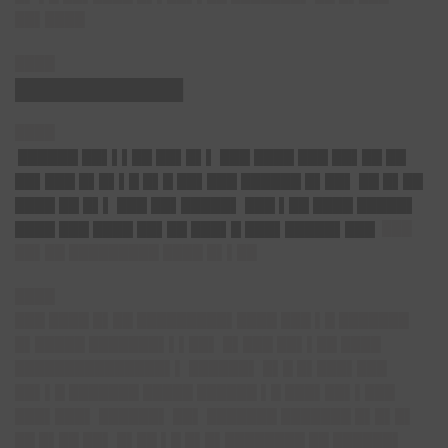
██▌████
████
████████████
████
██████ ██▌▌▌██ ██▌█▌▌ ███ ████ ███ ██▌██ ██
██▌███ █▌█▌▌█ █▌█ ██▌███ ██████ █▌██▌ ██ █▌██
████ ██ █▌▌ ███ ██▌█████▌ ███ ▌██ ████ █████▌
████ ███ ████ ██▌██ ███▌█ ███▌█████▌███
███
██▌██ █████████ ████ █▌▌██
████
███ ████ █▌██ █████████▌████ ███ ▌█ ███████
█▌█████ ███████▌▌▌██▌ █▌███ ██▌▌██ ████
███████████████▌▌ ██████▌ █▌█ █▌███▌███
██▌▌█ ███████ █████ ██████ ▌█ ███▌██▌▌███
███▌███▌ ██████▌ ██▌ ███████ ███████ █▌█▌█▌
██ █▌██ ██▌ █▌██ ▌█ █▌█▌████████ ██ ██████▌