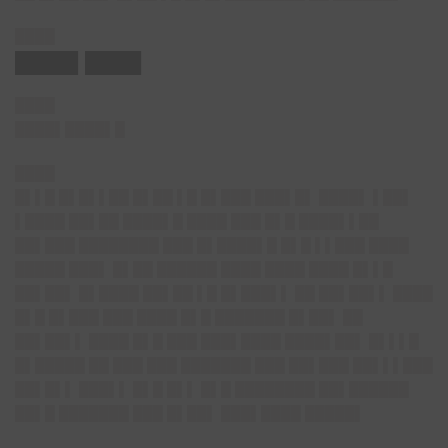
████
████▌████
████
████▌████▌█
████
█▌▌█ █▌█▌▌██ █▌██ ▌█ █▌███ ███▌█▌ ████▌ ▌██▌
▌████ ██▌██ ████▌█ ████ ███ █▌█ ████▌▌██
██▌███ ████████ ███ █▌████▌█ █▌█ ▌▌███ ████
█████ ███▌ █▌██ ██████ ████ ████ ████ █▌▌█
██▌██▌ █▌████ ██▌██ ▌█ █▌███▌▌ ██ ██▌██▌▌ ████
█▌█ █▌███ ███ ████ █▌█ ███████ █▌██▌ ██
██▌██▌▌ ████ █▌█ ███ ███▌████ ████▌██▌ █▌▌▌█
█▌█████ ██ ███ ███ ███████ ███ ██▌███ ██▌▌▌███
██▌█▌▌ ███▌▌ █▌█ █▌▌ █▌█ ████████ ██▌██████
██▌█ ███████ ███ █▌██▌ ███▌████ █████▌