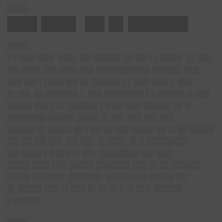
████
███ ███▌ ██ █▌██████
████
▌█ ███ ███▌ ███▌ ██ █████▌ ██ ██▌▌▌████▌ █▌███
██▌███▌ ██▌███▌███ ███████████ █████▌ ███
███ ██▌▌▌███ ██▌█▌ █████▌▌▌ ███ ███▌▌ ███
█▌██▌ ██ ██████▌▌ ███ ████████ ▌█ █████▌█ ███
█████ ███ ▌█▌ ██████ ▌█ ██▌███ █████▌ █▌█
████████ █████ ████▌█▌██▌ ███ ██▌███
█████▌█▌ ████▌██ ▌██ ██ ███ ████▌██ █▌██ █████
██▌██ ██▌██▌ ██▌██▌ █▌███▌ █▌█ ████████▌
██▌████ ▌█ ███ █▌██▌ ████████ ██▌███
████▌███▌▌██ █████ ███████ ███ █▌██ ██████
████▌██████▌ ██████▌ ██████ ██ █████ ██
█▌█████ ███ ▌▌███ █▌██ █▌█ █▌█▌█ ██████
▌█████▌