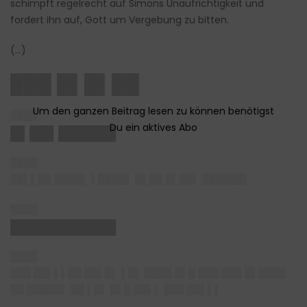
schimpft regelrecht auf Simons Unaufrichtigkeit und
fordert ihn auf, Gott um Vergebung zu bitten.
(…)
███ █▌█▌██
████
█▌██▌██████
████
██▌▌██ ████▌ ▌████▌ █▌██ █▌██▌ ██████▌
████
███████████
████
███ ██▌▌▌██ ██▌█▌ ▌█▌ ████ █▌█ ███ ███ █▌████
██ █████▌ ██ ▌█▌ █▌█ ██▌▌ ███ ██▌▌▌