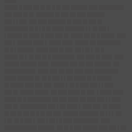
████
████▌█ ███ ██ █▌█▌█ █▌██▌█████▌███ ████████▌
██▌███ █▌█▌ ██████ █▌██▌██ ███ ██████
██▌▌▌██▌ ██▌███ ██████ █▌███ █▌██▌█▌
████████ █▌█ ▌█ █▌████ ██████▌▌▌ █▌██▌▌
▌█████ █▌███▌█ ███ ██▌█▌ ████ ██ █▌█ ████▌ ███
██▌▌ █████ ███▌▌ ████ ███▌ ████▌██ ████████
█▌█ ▌█████▌ ████ ███ █▌██▌ ██ ▌█▌▌ █▌█
████▌█▌▌ █▌██ █▌█ ███████▌ ██▌███ █▌███▌ ███
█████ █████▌███▌ ██████ ██▌██ ██▌█████▌ ██
██████████▌ ███▌██▌██ ██▌███ ███ ████████
████ █████▌█▌ █▌█ ██▌▌▌██ ████ █▌█ █████
█▌████▌███ ██▌██▌ ███▌▌ █▌█ ███ ██▌▌▌███
██▌█▌ ████▌████▌ ██ ███ ████ █▌██▌ ▌████ ███▌
████ █▌█ ████████ ██ ██▌███▌██ ███ ██▌▌▌███
██▌█▌ █████████ ██▌▌██ ███▌▌ ███ ██▌ █▌████
█▌██ █▌██ █▌█ █▌██ ██▌ █████ ██████▌█▌▌▌▌ ██
▌█▌ █▌█ ██▌▌ ██▌▌██ ▌█ ███ ████████▌ ███
███████████ █████▌ ██ █▌█ ██▌█████ ███ ██▌▌██