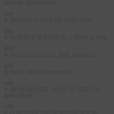
█████ ██▌███ ████████▌
████
█
▌ ███ █████▌▌▌ █▌█ ██ ███ █████▌██▌██
████
█
▌ █▌█ █▌█▌▌█▌ ██ █▌█ ███ ██▌▌▌███ ██▌█▌ ████
████
█
▌ █▌█ ████ ███ ███ ██▌▌ ████▌ █████████
████
█
▌ ███ ██▌ ██▌▌ █▌█ ████████▌█
████
█
▌ ██▌███ █████ ███▌ ██ ████ ███ ██████ ███
█████▌██▌██
████
█
▌ ▌█ ██▌████ █▌▌██▌▌██ ███████▌ ██ █▌███