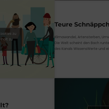
Teure Schnäppc
Cookies zu
Klimawandel, Artensterben, Um
nhalt zu
Die Welt scheint den Bach runter
des Kanals WissensWerte und ein 
lt?