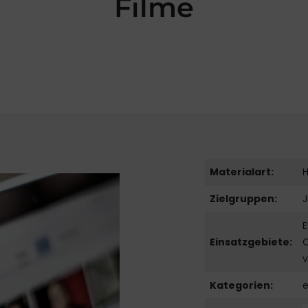
Filme
Materialart:
H
Zielgruppen:
J
E
Einsatzgebiete:
O
v
Kategorien:
e