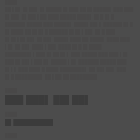
████
██ ▌█▌ █▌██▌ █▌█████ █▌███ ██ █▌█████▌ ███ ███
█▌██▌ █▌██▌▌██ ███▌█████ ████▌ █▌█ █▌█
██████▌█████ ███ █████▌ ████▌██▌▌ ██████ █▌█
█▌████ ██ █▌█▌█ ██████ █▌█▌▌██▌ █▌█ ███
█▌█▌▌█▌██▌ █▌██▌ ████▌███▌██ ████▌ ████ ███
▌█▌ █▌██▌ ███▌▌██▌ ████ █▌█ █▌████
████████▌▌███ █▌██ █▌▌ ███ █████ ███ ███ ▌█▌
███ █▌██▌▌██▌█▌ █████ ▌█▌ ██████▌█████ ███
█▌▌▌ ███ ███▌█ ████ ████████▌ ██ ██▌██▌ ███
█▌█ ████████▌ ██ ▌██ ██ ████████▌
████
███ ███▌ ██▌██▌
████
█▌█████████
████