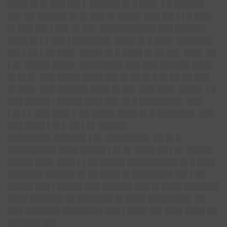
████ █▌█▌███ ██▌▌ ██████ █▌█ ███▌ ▌█ ██████
██▌
██ ██████ █▌█▌███ █▌████▌ ███ ██▌▌▌█ ███▌
█▌███ ██▌▌██▌ █▌██▌ ███████████
███ ██████
████ █▌▌▌ ██▌▌███████▌ ████ █▌█ ███▌ ███████
██▌▌██ ▌██ ███▌ ████▌█▌█ ████ █▌██ ██▌ ███▌ ██
▌█▌ █████ ████▌ ████████▌███ ███ ██████ ████
█▌█▌█▌ ███ ████▌████ ██▌█▌██ █▌█ █▌██ ██ ███
█▌███▌ ███ ██████ ████ █▌██▌ ███ ███▌
████▌ ▌█
███ █████ ▌█████
███▌██▌ █▌█ ████████▌ ███
▌█▌▌▌ ███ ███▌▌ ██ ████▌████ █▌█ ███████▌ ███
███ ████ ▌█▌▌ ██ ▌█▌ █████▌
████████▌██████▌▌█▌ ████████▌ ██ █▌█
█████████▌████ █████ ▌█▌█▌
████ ██ ▌█▌ █████
█████ ███▌
███▌▌▌██ █████ ██████████
█▌█ ███▌
███████ ██████ █▌██ ████
█▌████████ ██▌▌██
█████
███ ▌█████ ███ ██████ ███ █▌████ ███████
████ ██████▌██
███████ █▌████ ████████
▌ ██
███ ███████ ████████ ███ ▌████ ██▌███▌████ ██
██████▌██▌