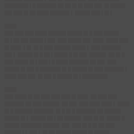
████████ ▌█ ██████▌██ ██ █▌█▌███ ██▌ █▌█████
██▌███ █▌██ ████ ██████▌▌ █████ ███ ▌█▌▌
████
███ ███ ███ ████ ██████ █████ █▌█ ███ █████
█▌▌██ ██▌████▌▌██▌ ███ ████▌██▌ ███▌ ████ ███
█▌███▌ ▌█▌ █▌█ ███ █████▌████▌▌ ███ ██████▌
██▌▌ █████ █▌█ ██ ▌████▌█ █▌██▌ █████▌ ██ █▌█
███ ████▌█▌▌███ ▌█ ████ ██████▌██ ██▌ ███
█████ █▌██▌█ ███████ █▌█ █████ █▌███ ██████▌▌
████ ███ ██▌ █▌██▌█ █████ █▌▌████████▌
████
███ ████ █▌██ ███ ███ ███ █▌███▌ ██ ███ ███
██████▌██ ███ █████▌ ██ ██▌ ███ ███▌███▌▌ ████
█▌█ ██████ ██████▌ █▌█ █▌█ ██████▌██ █████▌
█████ █▌▌ █████ ██ ▌██ █████▌ ███ █▌█▌ ████▌█
█████ ███████ █████▌ ██▌ ███ █▌█ █▌██ ███
█████▌▌▌ ██▌▌ █▌██ █████ █████ █▌█████