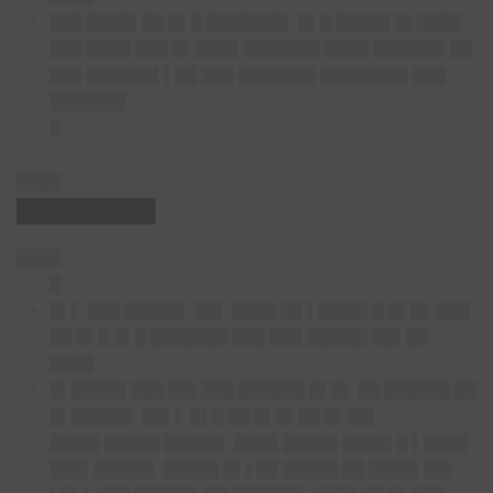
███ ████▌██ █▌█ ███████▌ █▌█ █████ █▌████
███ ████ ███ █▌████ ███████ ████ ██████▌██
███ ██████▌▌██ ███ ███████ ████████ ███
███████
█
████
█████████
████
█
█▌▌ ███ █████▌ ██▌ ████ ██ ▌████▌█ █▌█▌ ███
██ █▌█ █▌█ ███████ ███ ███ █████▌██▌██
████
█▌█████ ███ ██▌███ ██████ █▌█▌ ██ ██████ ██
█▌█████▌ ██▌▌ █▌█ ██ █▌█▌██ █▌██▌
████▌█████ █████▌ ████ █████ ████▌█ ▌████
███▌█████▌ █████ █▌▌██ █████ ██ ████▌██▌