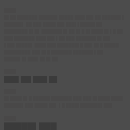
████
█▌██ ███████ ██████▌█████ ███▌██▌██ ██████▌▌
██████▌ ██ ███ ████▌██▌███▌▌█████ ██
████████ █▌█▌ ███████ █▌██ █▌█ █▌████ █▌▌█ ██
███ ███████ ███▌██▌▌██ ███ ███████ █▌██▌
▌██▌█████▌ ████ ███ ███████▌█ ██▌ █▌█ █████
█████████ ███ █▌█ ███████ ███████ ▌██
█████▌█▌███▌ █▌█▌██
████
███▌██▌███▌██
████
█▌████ █▌█ ██████ ███████ ███ ███ █▌████ ████
██████▌███ ████▌██▌ ▌█ ████▌███████▌███
████
█████▌███