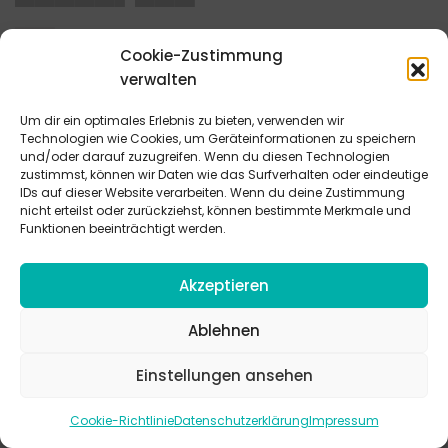
████
Cookie-Zustimmung
██▌█▌█
verwalten
████
Um dir ein optimales Erlebnis zu bieten, verwenden wir
█▌████ ▌ ██▌▌██▌█████
Technologien wie Cookies, um Geräteinformationen zu speichern
und/oder darauf zuzugreifen. Wenn du diesen Technologien
zustimmst, können wir Daten wie das Surfverhalten oder eindeutige
█████ █▌██ ██████▌ █▌█ █▌████ ███ ██▌█▌ █▌██
IDs auf dieser Website verarbeiten. Wenn du deine Zustimmung
█▌▌ ███ ██ █████▌ ████ █▌███ █▌██▌█▌███▌
nicht erteilst oder zurückziehst, können bestimmte Merkmale und
███▌████ █▌██ █▌█ █▌████ ███ █▌▌ ███ ███████
Funktionen beeinträchtigt werden.
██ █▌███ ███▌██▌██▌██ █▌█▌▌
Akzeptieren
████
█▌██ ████ ████ █▌▌ █▌█▌ ██████ ████ ████
Ablehnen
████▌███████ ████▌█▌▌ ██████▌
Einstellungen ansehen
█
Autor / Autorin: Salome Huhn
Cookie-Richtlinie
Datenschutzerklärung
Impressum
© Deutscher EC-Verband