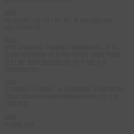
████
██▌██▌█▌▌ ██▌▌█▌▌ █▌▌█▌▌ █▌███ ████ ███
██▌▌█▌███▌██
████
█▌██ ██████ ██▌█ ██████▌████████ █▌▌█▌ ██
█▌███ ███ █████▌█▌ █▌███ ██▌██▌ ████▌ ████▌
█▌█ ▌██▌ ████ ███ ███▌██▌ █▌▌▌ ███ █▌█
████████▌█▌▌
████
█▌▌████▌▌█ █████▌▌ █▌██ ██████▌ █▌███ ██▌██
███ █▌███ ███ ██████▌███████ ███ ▌▌██▌ ▌██
▌███ ███▌
████
█▌████ ███▌