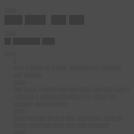
████
███ ███▌ ██▌██▌
████
█▌██████▌███
████
█
███▌█ █████ █▌█ ███▌ ███████ ██▌███████
███ ██████
████
███ ████▌█ █████ ███ ███ ████ ███ ███▌███▌█
▌████ █▌█ ██████████████ ██▌█████ ███
██████▌██ ███ █████
████
████ ██████▌██ █▌█ ███▌ ███████▌ ████ ██
█████ ████ ███ ████ ███ ███▌███████
████