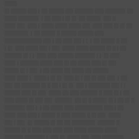
████
█▌█████ ███ ▌██ █████ ██▌██████ ███ ██████▌██
████ ██████▌ ▌██ ███ ▌█▌█▌ ██ ████▌ ██▌█
███▌██▌ ███ ▌████ ████ ████ ██▌ ███ ███ █▌█▌██
███████▌ ▌██ ████▌█ █████ █████ ███
████████████ ██▌▌██ ███ ██▌▌▌ ▌██ ████▌█ ██
▌█▌ ███ ████ ██▌▌██▌ ████ ████ █████ █▌█ ▌██
█████▌█▌▌▌ ███ ███ █████ ██████▌▌▌ █▌███
███▌▌██████ ████ ███ █▌██ ████ ███ █▌██▌
████▌█▌▌██▌ ▌██ ████ ██ ████ ██ █████
███▌███▌▌ ████ ▌█▌█▌ ███ █▌▌██ █▌██▌██▌ ▌██
██▌██ ██████ █▌█ ██ ▌█▌█▌ ██▌▌███████ ██▌▌▌
█████ ███ █▌██▌ ████ ██ ███ █████▌█ ███ █▌▌██
███ ████ █▌██▌██▌ █████▌ ██ █▌█ ████▌█▌▌██ █▌█
██████▌██▌▌ ▌██ ████ ███ █████████ ███ ▌██
███▌███ ███ ▌████▌█ ███ ████▌█ █▌██▌ ████
██▌▌██▌ █▌█████ █▌██ ██ ███████▌ █████▌█
█████ █▌█ ███ ███ ███ ███ ████ █████ ████
██████ ██████▌▌ ██▌█▌ ████ ██▌ ███ ███████