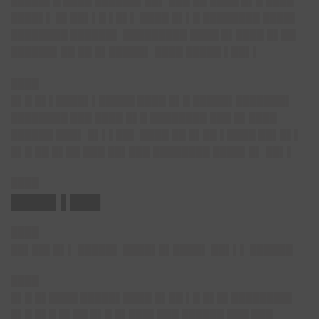
█████▌█ ████ ██████▌██▌ ███ ██ ████ █▌█ ████
████▌▌ █▌██▌▌█ ▌█▌▌ ████ █▌▌█ ████████ ████▌
████████ ██████▌ █████████ ████ █▌████ █▌██
██████▌██ ██ █▌█████▌ ████ █████ ▌██▌▌
████
█▌█ █▌▌████▌▌█████ ████ █▌█ █████▌███████▌
████████ ███ ████ █▌█ ████████ ███ █▌████
██████ ███▌ █▌▌▌██▌ ████ ██ █▌██ ▌████ ██▌█▌▌
█▌█ ██ █▌██ ███ ██▌███ ████████ ████▌█▌ ██▌▌
████
████▌▌███
████
██▌██▌█▌▌ █████▌ ████▌█▌████▌ ██▌▌▌ ██████
████
█▌█ █▌████ █████▌████ █▌██ ▌█ █▌█▌████████▌
█▌█ █▌█ █▌██ █▌█ █▌███▌███ ██████ ███ ███