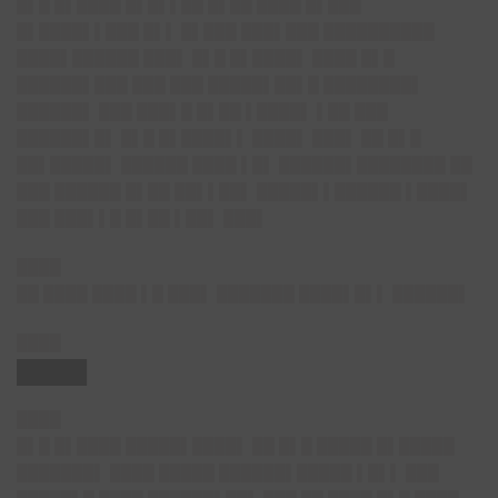
█▌█ █▌████ █▌█▌▌██ █▌██ ████ █▌███
█▌████▌▌███ █▌▌ █▌███ ███▌███ ██████████
████▌██████ ███▌ █▌█ █▌████▌ ████ █▌█
██████▌███ ███ ███ █████▌██▌█ ████████▌
██████▌ ███ ███▌█ █▌██ ▌████▌ ▌██ ███
██████▌█▌ █▌█ █▌████▌▌ ████▌ ███▌ ██ █▌█
██▌█████▌ ██████ ████ ▌█▌ ██████▌████████ ██
███ ██████ █▌██ ██▌▌██▌ █████▌▌██████ ▌████▌
███ ███▌▌█ █▌██ ▌██▌ ███▌
████
██ ████ ████ ▌█ ███▌ ███████ ████▌█▌▌ ██████▌
████
████▌
████
█▌█ █▌████ █████▌████▌ ██ █▌█ █████ █▌█████
███████▌ ████ █████ ██████▌█████ ▌█▌▌ ███