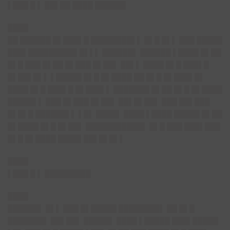
▌███ █ ▌ ██▌██ ████ ██████
████
██ ██████ █▌███▌█ ████████▌▌ █▌█ █▌▌ ███ █████
███▌█████████▌█▌▌▌ ██████▌ ██████ ▌████ █▌██
█▌█ ███ █▌██ █▌███ █▌██▌ ██▌▌ ████ █▌█ ███▌█
█▌██▌█▌▌ ▌█████ █▌█ █▌████ ██ █▌█ █▌███▌█▌
████ █▌█ ███▌█ █▌███▌▌ ███████ █▌██ █▌█ █▌████
█████▌▌ ███ █▌███ █▌██▌ ██▌█▌██▌ ███ ██▌███
█▌█▌█ ██████▌▌ ▌█▌ ████▌ ████ ▌████ █████ █▌██
█▌████ █▌█ █▌██▌ ███████████▌ █▌█ ███ ███▌███
█▌█ █▌████ ████▌██▌█▌█▌▌
████
▌███ █ ▌ █████████
████
██████▌ █▌▌ ███ █▌█████ ████████▌ ██ █▌█
███████▌ ██▌██▌ █████▌ ████ ▌█████ ███▌█████