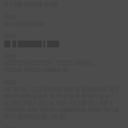
█▌█ ███ ██████▌██ ██▌
████
██▌█ ██████ ███
████
█▌█ ██████ ▌███
████
████████▌███████▌▌ █████▌██▌█ █▌▌
██████▌██████ ██████▌██
████
██▌██▌█▌▌ ██ █▌█ █████ ████ █▌█ ███████▌ █▌█
█████ ████ █████▌ █▌██ █▌█▌██ █▌██▌▌ █▌█
█▌████ ███▌▌ ██▌▌█▌ ███ ▌█ █▌███ ██▌▌█ █▌█
███████▌████ ███ █▌█ █████████▌████▌ ██▌▌█▌
█▌▌ ▌████████ ██▌▌██ ██