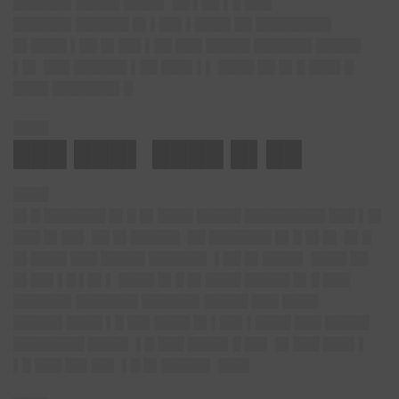
██████▌█████ ████▌ ██ ▌██ ▌█ ███
██████▌██████ █▌▌██▌▌████ ██ ████████▌
█▌████ ▌██ █▌██▌▌██ ███ █████ ██████▌█████
▌█▌ ███ ██████ ▌██ ███▌▌▌ ████ ██ █▌█ ███▌█
████ ███████▌█
████
███ ███▌ ████ █▌██
████
█▌█ ███████ █▌█ █▌████ █████ █████████ ███ ▌█▌
███ █▌██▌ ██ █▌█████▌ ██ ███████ █▌█ █▌█▌ █▌█
█▌████ ███ █████ ██████▌ ▌██ █▌████▌ ████ ██
█▌██▌▌█ ▌█▌▌ ████ █▌█ █▌████ █████ █▌█ ███
██████▌███████ ██████▌█████ ███ ████
█████▌████ ▌█ ██▌████ █▌▌██▌▌████ ███ █████
████████ ████▌ ▌█ ███ ████▌█ ██▌ █▌███ ███▌▌
▌█ ███ ██▌██▌ ▌█ █▌█████▌ ███▌