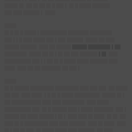
████▌█▌ ██ █▌██ █▌█ ██▌▌ █▌█ ████ ██████
██▌███ █████▌▌ ███▌
████
█▌█ █▌█ ████ ▌█████████ ███████ ███████▌
██▌▌▌█ ███ ████ ██▌▌██▌█████▌ ████ ██ ███
█████ █████▌ ███ ██ █████
█████ ███████▌▌██
███████▌ ████ ██ █▌▌█▌██ ██▌██████
▌█▌
███
█████████ ██▌▌▌██ █▌█ ████ ████ ██████ ███
███▌ ███ ██ ██ ██████▌██ ██▌▌
████
█▌█ █████ ████████ ████████ ███ ██▌██▌ ██ ████
██ ██▌ ███ ███▌ ▌█ █▌█ ████ ████████▌ ████▌█▌▌
██ ██████████ ███ ███ ███████▌ ███ ████
█████████ ██▌ █▌█ █████ ███ ▌████ ██████▌ ██▌▌
█████ ██ ███▌█████ ▌█▌▌ ███ ███ █▌███▌ █▌█▌ ██
███ █▌█ ████████ ███ ███ █████▌ ███ █▌███▌ ███
█▌▌██ █▌██▌ █▌████ ████ ███ █████▌ ██ ███