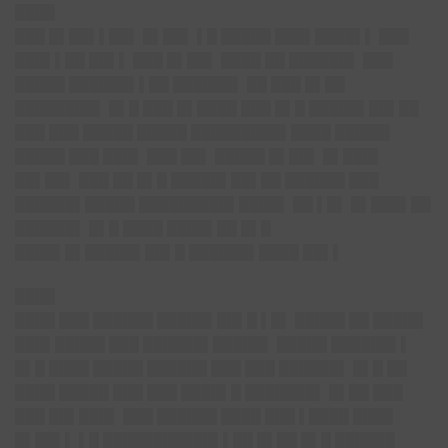
████
███ █▌██▌▌██▌ █▌██▌ ▌█ █████ ███▌████▌▌ ███
███▌▌██ ██▌▌ ███ █▌██▌ ████ ██ ██████▌ ███
█████ ██████▌▌██ ██████▌ ██ ███ █▌██
████████▌ █▌█ ███ █▌████ ███ █▌█ █████▌██▌██
███ ███ █████ █████ █████████▌████ █████▌
█████ ███ ███▌ ███ ██▌ █████ █▌██▌ █▌███▌
██▌██▌ ███ ██ █▌█ █████▌██▌██ ██████ ███
██████▌█████ █████████▌████▌ ██ ▌█▌ █▌███▌██
██████▌ █▌█ ████ ████▌██ █▌█
████▌█▌█████▌██▌█ ██████▌████ ██▌▌
████
████ ███ ██████ █████▌██▌█ ▌█▌ █████ ██ █████
███▌█████ ███ ██████▌█████▌ █████ ██████▌▌
█▌█ ████ █████ ██████ ███ ███ ██████▌ █▌█ ██
████ █████ ███ ███ ████▌█ ███████▌ █▌██ ███
███ ██▌███▌ ███ ██████ ████ ███ ▌████ ████
█▌██▌▌ ▌█ ███████████▌▌██ █▌██ █▌█ ██████