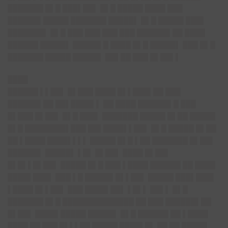
███████ █▌█ ███▌██▌ █▌█ █████ ████ ███
██████▌█████ ███████ █████▌ █▌█ █████ ███▌
███████▌ █▌█ ███ ███ ███ ███ ██████▌██ ████
██████ █████▌ █████▌█ ████ █▌█ █████▌ ███ █▌█
███████ █████ █████▌ ██▌██ ███ █▌██▌▌
████
██████ ▌▌██▌ █▌███ ████ █▌▌███▌██ ███
██████▌██ ██▌████▌▌ ██ ████ ██████▌█ ███
█▌███ █▌██▌ █▌█ ███▌ ███████ █████ █▌██ █████
█▌█ ████████▌███ ██▌████▌▌██▌ █▌█ █████ █▌██
██ ▌████ ████▌▌▌▌ █████ █▌█ ▌██ ███████ █▌██▌
██████▌ █████▌ ▌█▌ █▌██▌ ████ █▌██▌
█▌█▌▌█▌██▌ █████ █▌█ ███ ▌████ ██████ ██ ████
████▌███▌ ███ ▌█ █████▌█▌▌██▌ █████ ███▌███▌
▌████ █▌▌██▌ ███ ████▌██▌ ▌█▌▌ ██▌▌ █▌█
███████ █▌█ ██████████████ ██ ███ ██████▌██
█▌██▌ ████▌█████ █████▌ █▌█ ██████ ██ ▌████
████ ██ ███ █▌▌▌██ █████ ████▌█▌ ██ ██ █████