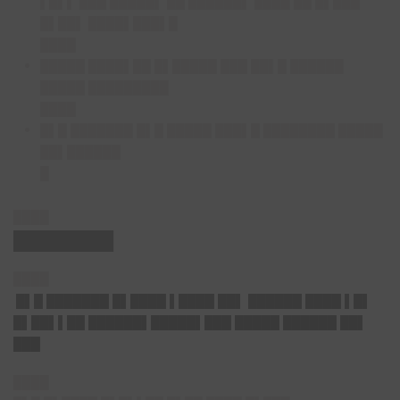
▌█▌▌ ███ █████▌ ██ ██████▌ ████ ██ █▌███
█▌██▌ ████▌███▌█
████
█████ ████▌██ █▌█████ ███ ██▌█ ██████
█████ █████████
████
█▌█ ███████ █▌█ █████ ███▌█ ████████ █████
██▌██████
█
████
████████
████
█▌█ ███████ █▌████ ▌████ ██▌ ██████ ████ ▌█▌
█▌██▌▌██ ██████▌█████▌███ █████ ██████ ██▌
███
████