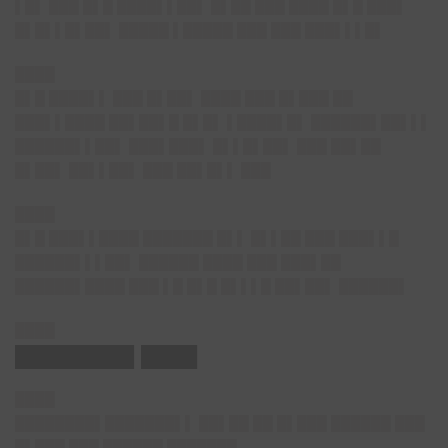
▌█▌ ███ █▌█ ████▌▌██▌ █▌██ ███ ████ █▌█ ███▌
█▌█▌▌█▌██▌ █████ ▌█████ ███ ███ ███▌▌▌█▌
████
█▌█ ████▌▌ ███ █▌██▌ ████ ███ █▌███ ██
███▌▌████ ██▌██▌█ █▌█▌ ▌████▌█▌ ██████▌██▌▌▌
██████▌▌██▌ ███▌███▌ █▌▌█▌██▌ ███ ██▌██
█▌██▌ ██▌▌██▌ ███ ██▌█▌▌ ███
████
█▌█ ███▌▌████ ███████ █▌▌ █▌▌██ ███ ███▌▌█
██████▌▌▌██▌ ██████ ████ ███ ███▌██
██████▌████ ███ ▌█ █▌█ █▌▌▌█ ██▌██▌ ██████▌
████
████████▌████
████
████████▌███████▌▌ ██▌██ ██ █▌███ ██████ ███
█▌███ ███ ██████ ███████