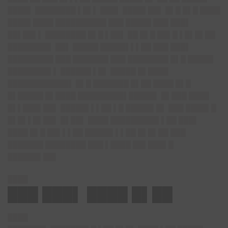
████▌ ████████ ▌█▌▌ ███▌ ████▌██▌ █▌█ █▌█ ████
████▌████ ██████████ ███ █████ ███ ███▌
██▌██▌▌ ████████ █▌█ ▌██▌ ██ █▌█ ██▌█ ▌█▌█▌██
████████▌ ██▌ █████ █████▌▌▌██ ███ ███▌
█████████ ███ ███████ ███ ████████ █▌█ █████
████████▌▌ ██████ ▌█▌ █████ █▌████
████████████▌ █▌█ ███████ █▌██ ████ █▌█
█▌█████ █▌████ █████████▌█████▌ █▌███ ████
█▌▌███▌██▌ █████▌▌▌██ ▌█ █████▌█▌ ███ ████▌█
█▌█▌▌█▌██▌ █▌██▌ ████ █████████▌▌██ ███▌
████ █▌█ ██▌▌▌██ █████▌▌▌██ █▌█▌██ ███
███████ ████████ ███ ▌████ ██▌███▌█
██████▌██▌
████
███ ███▌ ████ █▌██
████