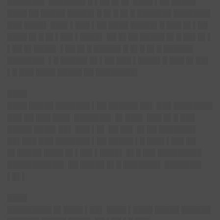
███████▌ ███████▌█ ▌██ █▌█▌ ████ ▌██ █████
████ ██ █████ █████▌█ █▌█ █▌█ ███████ ███████▌
███ ████▌ ███▌▌███ ▌██ ████ █████▌█ ███ █▌▌██
████ █▌█ █▌▌██▌▌████▌ ██ █▌██ █████ █▌█ ██▌█▌▌
▌██ █▌████▌ ▌██ █▌█ █████▌█ █▌█ █▌█ ██████
███████▌ ▌█ █████▌█▌▌██ ███ ▌████▌█ ███ █▌██▌
▌█ ███ ████ █████ ██ ████████▌
████
████ █████ ███████ ▌██ ██████ ██▌ ███ ████████
███ ██ ███ ███▌ ███████▌ █▌███▌ ███ █▌█ ███
█████ ████▌██▌ ███ ▌█▌ ██ ██▌ █▌██ ███████▌
██▌███ ███ ███████ ▌██ █████ ▌█ ███▌▌██▌██
█▌█████ ████ █▌▌██▌▌████▌ █▌█ ██▌█████████
███████████▌ ██ █████ █▌█ ███████▌ ███████▌
▌█▌▌
████
█████████ █▌████ ▌██▌ ████ ▌████ █████ ██████