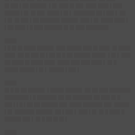
█▌██▌▌██ █████▌ ▌█▌ ███ █▌██▌ ███▌███▌▌███
█████ ▌█▌ █▌██▌ ████ ▌█▌▌ ███████ ██ ▌██▌▌ ██
▌█▌ █▌██▌▌██ ██████▌█████▌ ███ ▌█▌ ████ ███▌▌
▌██ ███▌▌█ ███ ██████ █▌█▌███ ███████▌
████
▌█ █▌█▌████ █████▌ ███ █████ ███ █▌███▌ █▌████
███▌ ██ █▌██▌█▌▌██ █▌█ ██ █████▌████▌ ▌█▌▌ ███
██ ████ █▌████ ███▌ ████ ███ ███ ███▌▌ █▌█
████▌█████ ▌█▌▌ █████ ▌██▌▌
████
█▌█ █▌██ █████▌ ▌████▌█████▌ ██ ██ ███ ███████
████████ ▌█ ██████▌██ ██ ██████▌██ ███ █▌█
██▌▌▌█ ▌██ ██ █████▌██▌ ████ ██████▌██▌ █████
▌█▌ ██████▌█████▌ ██ ▌██▌▌ ███ ▌█▌ █▌█ ███▌█
█████▌██▌▌ █▌█ ██ █▌█▌▌
████