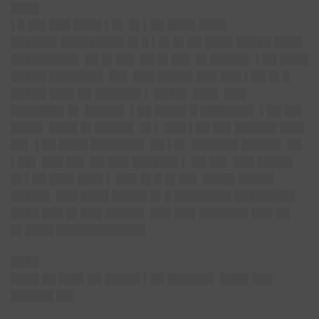
████
▌█ ██▌███ ████ ▌█▌ █▌▌██ ████ ████
██████▌█████████ █▌█ ▌█▌█▌██ ████ █████ ████
█████████▌ ██ █▌██▌ ██ █▌██▌ █▌█████▌ ▌██ ████
█████ ███████▌ ██▌ ███ █████ ███ ███ ▌██ █▌█
█████ ███▌██ ██████▌▌ ████▌ ███▌ ███
███████▌█▌ █████▌ ▌██ ████▌█ ███████▌ ▌██ ██▌
████▌ ████ █▌█████▌ █▌▌ ███ ▌██ ██▌██████ ███▌
██▌ ▌██ ████ ███████▌ ██ ▌█▌ ██████▌█████▌ ██
▌██▌ ███ ██▌ ██ ███ ██████▌▌ ██ ██▌ ███ █████
█▌▌██ ███▌███▌▌ ███ █▌█ █▌██▌ ████▌█████
█████▌ ███ ████ █████ █▌█ ████████ ████████▌
████ ███ █▌███ █████▌ ███ ███ ███████ ███ ██
█▌████ ████████████▌
████
████ ██ ███▌██ █████ ▌██ ██████▌ ████ ███
██████ ██▌