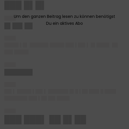
███ █▌█▌
████
█▌██▌██
████
█████ ▌█▌ ██████▌█████ ███ ▌██▌▌ █▌████▌ ██
███ █████
████
███████
████
██▌▌ █████ ▌██▌▌ ███████ █▌█ ▌██ ███▌█ ████
████████ ███ ▌██ ██▌████▌
████
███ ███▌ ██ █▌██