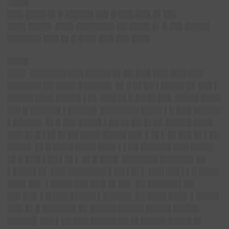
████
███ ████ █▌█ █████▌██▌█ ███ ███ █▌██▌
███▌████▌ ███▌███████▌██ ████ █▌█ ██▌█████
██████▌███ █▌█ ███▌███ ██▌███▌
████
███▌ ███████ ███ █████ █▌██ ███ ███ ███ ███
██████▌██ ████ ██████▌ █▌█ █▌██ ▌████▌█▌ ██▌▌
█████ ███▌█████ ▌█▌ ███ █▌█ ██ █▌██▌ ████▌████
█
█▌█ ██████ ▌█████▌ ███████▌████ ▌█ ███ █████
▌█████
▌ █▌█ ██▌████▌▌██ █▌██ █▌█▌ █████ ███▌
███ █▌█ ▌█▌█▌██ ████ ████▌██▌ ▌█▌▌ █▌██▌█▌▌██
████▌ █▌█ ████ ████
███▌▌▌██ ██████
███ ████▌
█▌█ ███ ▌██ ▌█▌▌ █▌█ ███▌ ███████ ██████▌██
▌████▌█▌ ███ ███████▌▌██ ▌█▌▌ ███ ██▌▌▌█ ████
███▌██▌ ▌████ ███ ███ █▌██▌ ██ ██████▌██
██▌██▌ ▌█ ███ █████ ▌█████
▌ ██ ███▌███▌ ▌████▌
███ █▌█ ██████▌██ █████ █████ █████ █████
█████▌ ██▌▌██ ███ █████ ██ █▌█████ ████▌█▌