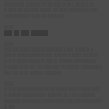
█████▌██▌█ ████▌█▌▌██ ███ █▌█▌▌██ █▌█ ▌█
█▌███ ██▌██▌███ ████▌ ██ ████ ███████▌▌██▌
▌███ ██████ ▌███ ██▌██▌███▌
████
██▌█▌██▌█████
████
███ ███ ████ ██████ ███ ███▌▌██▌ ████ █▌█
███▌█ ██████████████▌ █████▌█ ███▌ ██ ████
█▌█ █▌████ █████ █▌███ █▌█████▌█████████▌
█▌████ ████ █▌▌ █▌███▌██▌ █▌█████▌ ████████▌
██▌▌██ █▌█▌ █████▌ ██████▌
████
█▌█ █▌████ ███████ █▌██ ████▌████ █████ ███
█▌█████▌█████████ ▌█████▌ █▌█ █▌█ ██████
███████ ███ █████ ████▌████ ███ ███ ████████
█▌██▌