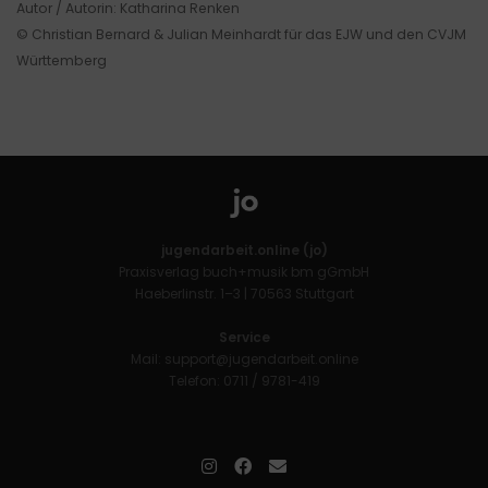
Autor / Autorin: Katharina Renken
© Christian Bernard & Julian Meinhardt für das EJW und den CVJM
Württemberg
jugendarbeit.online (jo)
Praxisverlag buch+musik bm gGmbH
Haeberlinstr. 1–3 | 70563 Stuttgart
Service
Mail:
support@jugendarbeit.online
Telefon: 0711 / 9781-419