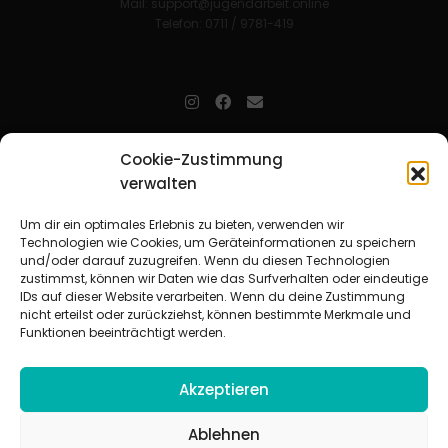
Mail:
support@jugendarbeit.online
Telefon: 0711 / 9781-419
jugendarbeit.online
- kurz jo - ist der Online-Materialpool für
Cookie-Zustimmung
Mitarbeitende in der christlichen Kinder-, Jugend- und jungen
verwalten
Erwachsenenarbeit. Auf
jo
findet man unkompliziert und schnell
zahlreiche praxiserprobte Materialien und gewinnt so Zeit für
Beziehungsarbeit.
Um dir ein optimales Erlebnis zu bieten, verwenden wir
Technologien wie Cookies, um Geräteinformationen zu speichern
und/oder darauf zuzugreifen. Wenn du diesen Technologien
Beteiligte Verbände
zustimmst, können wir Daten wie das Surfverhalten oder eindeutige
CVJM-Landesverband Bayern e. V.
|
CVJM-Gesamtverband in
IDs auf dieser Website verarbeiten. Wenn du deine Zustimmung
Deutschland e. V.
nicht erteilst oder zurückziehst, können bestimmte Merkmale und
CVJM-Westbund e. V.
|
Deutscher Jugendverband „Entschieden für
Funktionen beeinträchtigt werden.
Christus“ e. V.
Evangelisches Jugendwerk in Württemberg
Akzeptieren
Ablehnen