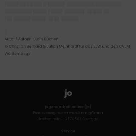
▌███▌██ ▌█ ██▌█ █████▌ █████████ ████████▌
█████████ ████▌▌███▌ ██████▌ █▌█ █▌██
▌█▌█████▌████▌ █▌█▌ █████▌
█
Autor / Autorin: Björn Büchert
© Christian Bernard & Julian Meinhardt für das EJW und den CVJM
Württemberg
jugendarbeit.online (jo)
Praxisverlag buch+musik bm gGmbH
Haeberlinstr. 1–3 | 70563 Stuttgart
Service