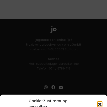
jugendarbeit.online (jo)
Praxisverlag buch+musik bm gGmbH
Haeberlinstr. 1–3 | 70563 Stuttgart
Service
Mail:
support@jugendarbeit.online
Telefon: 0711 / 9781-419
jugendarbeit.online
- kurz jo - ist der Online-Materialpool für
Cookie-Zustimmung
Mitarbeitende in der christlichen Kinder-, Jugend- und jungen
verwalten
Erwachsenenarbeit. Auf
jo
findet man unkompliziert und schnell