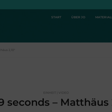
START
ÜBER JO
MATERIA
thäus 2,10"
EINHEIT | VIDEO
9 seconds – Matthäus 