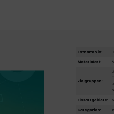
Enthalten in:
Materialart:
J
T
Zielgruppen:
S
Einsatzgebiete:
S
Kategorien:
e