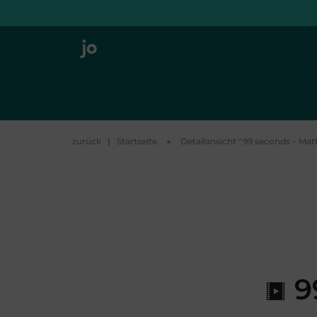
zurück
|
Startseite
Detailansicht "99 seconds – Mat
9