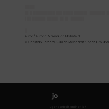
████
█▌█ █████████ ██▌████ █████▌ ██████▌█
▌█▌█████▌████▌ █▌█▌ █████▌
█
Autor / Autorin: Maximilian Mohnfeld
© Christian Bernard & Julian Meinhardt für das EJW u
jugendarbeit.online (jo)