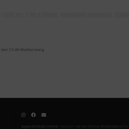
 ▌███▌██ ▌█ ██▌█ █████▌ █████████ ████████▌ ████
nd den CVJM Württemberg
jugendarbeit.online
- kurz jo - ist der Online-Materialpool für