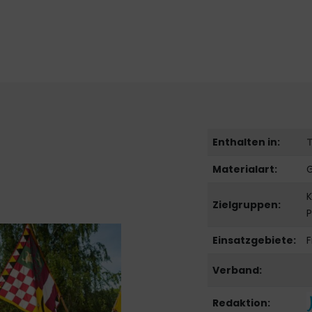
Enthalten in:
Materialart:
G
K
Zielgruppen:
P
Einsatzgebiete:
F
Verband:
Redaktion: