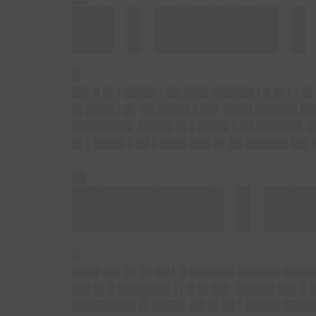
█▌▌████▌
█
█
█▌█ █▌▌████▌▌██ ███▌██████ ▌█ █▌▌▌█▌
█▌████ ▌█▌ ██ ████▌▌██▌ ████ ██████ █
████████▌ █████ █▌▌████▌▌██ ██████▌ █
█▌▌████▌▌██ ▌████ ███ █▌██ ██████ ██▌
██
█████▌▌█
█
█
███ ██▌█▌ █▌██ ▌█ ██████▌██████ ████
██▌█▌█ ███████▌▌▌█ █▌██▌ █████▌██▌█ █
█████████ █▌████▌ ██ █▌██ ▌█████ ████