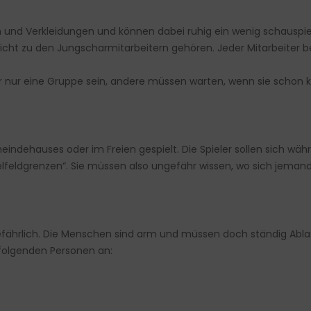
len und Verkleidungen und können dabei ruhig ein wenig schauspie
nicht zu den Jungscharmitarbeitern gehören. Jeder Mitarbeiter
er nur eine Gruppe sein, andere müssen warten, wenn sie scho
ndehauses oder im Freien gespielt. Die Spieler sollen sich währ
lfeldgrenzen“. Sie müssen also ungefähr wissen, wo sich jeman
t gefährlich. Die Menschen sind arm und müssen doch ständig Ablas
folgenden Personen an: