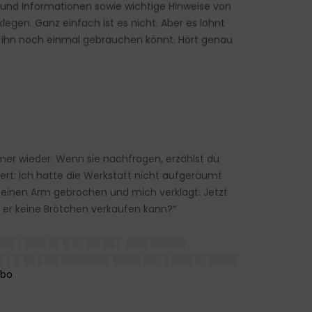
 und Informationen sowie wichtige Hinweise von
en. Ganz einfach ist es nicht. Aber es lohnt
hr ihn noch einmal gebrauchen könnt. Hört genau
mmer wieder. Wenn sie nachfragen, erzählst du
iert: Ich hatte die Werkstatt nicht aufgeräumt
ich einen Arm gebrochen und mich verklagt. Jetzt
 er keine Brötchen verkaufen kann?“
█▌▌███ █▌█ █▌██ █▌▌ ███ █████
 ▌█ █▌▌██ ███████ ████ ██▌▌███ █▌████