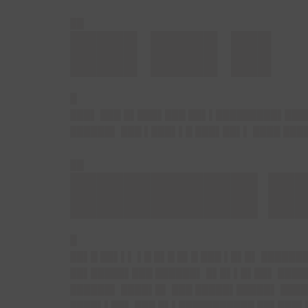
██
██▌██▌█▌
█
█
██▌ ███ █▌███▌███ ██▌▌█████████▌████
██████▌ ███ ▌███▌▌█ ███▌██▌▌ ████ ███
██
███████ █
█
█
█▌█ ██▌▌▌ ▌█ █▌█ █▌█ ███ ▌█▌█▌ ██████
██▌█████▌███ ██████▌ █▌█▌▌█▌██▌ █████
██████▌ ████▌█▌ ███ █████▌█████▌ ████
████▌▌██▌ ███ █▌▌███████████ ██▌███▌█