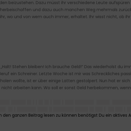
nden beizustehen. Dazu müsst ihr verschiedene Leute aufspüren
 herbeischaffen und dazu auch manchen Weg mehrmals zurückleg
hr, wo und von wem auch immer, erhaltet. Ihr wisst nicht, ob i
: „Halt! Stehen bleiben! Ich brauche Geld!“ Das wiederholst du i
 Beruf ein Schreiner. Letzte Woche ist mir was Schreckliches pass
holen wollte, ist er über einige Latten gestolpert. Nun hat er s
 nicht arbeiten kann. Wo soll er sonst Geld herbekommen, wenn
████▌█████ █▌▌▌█▌█▌▌██▌▌███ ██████▌ ████▌ ███████
██▌ █▌▌██████▌███▌█ ███████ ████▌█▌██▌▌ ██ ██▌▌██