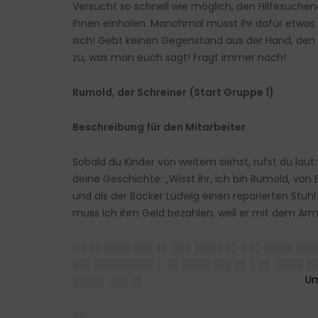
Versucht so schnell wie möglich, den Hilfesuche
ihnen einholen. Manchmal müsst ihr dafür etwas
sich! Gebt keinen Gegenstand aus der Hand, den i
zu, was man euch sagt! Fragt immer nach!
Rumold, der Schreiner
(Start Gruppe 1)
Beschreibung für den Mitarbeiter
Sobald du Kinder von weitem siehst, rufst du laut
deine Geschichte: „Wisst ihr, ich bin Rumold, von
und als der Bäcker Ludwig einen reparierten Stuhl 
muss ich ihm Geld bezahlen, weil er mit dem Arm
▌█ █▌████ ██▌█▌ ██▌████ █▌█ █▌████ ██
██▌████████▌▌ █▌████ ██▌█▌ ▌█▌ ████ █
████▌ ██▌█▌
██