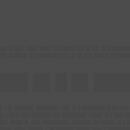
██ █▌██▌▌ ███ ▌███▌▌█ █████▌▌█▌ █▌██▌ █▌█ ██████
███ ██████▌ █▌█ ███████ ██▌ █▌ █▌███ █████ ███ ███
███ █▌█ █▌███
█▌ ▌█▌ ██████▌ ███████▌▌██▌ █▌█ ████████ █▌██ ███
▌ ▌██ █▌███ ███████ ██▌████████▌ ████▌ █▌▌ ███ █
██▌ ████▌█▌ ███ █████████▌ ██████▌ █▌▌████▌ █▌█ 
███▌ ████ █████▌ ▌██ ██████▌█████ ███▌█ ███████