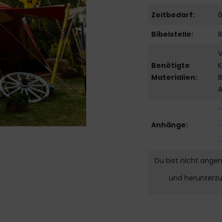
Zeitbedarf:
6
Bibelstelle:
R
V
Benötigte
K
Materialien:
A
Anhänge:
Du bist nicht ange
und herunterz