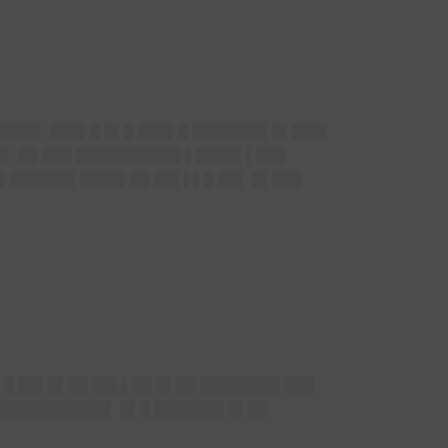
████▌ ███▌█ █▌█ ███▌█ ███████▌█▌███▌
█▌ ██ ███ ██████████▌▌████▌▌███
█▌██████▌████▌██ ██▌▌▌█ ██▌ █▌███
▌█ ██▌█▌██ ██▌▌██ █▌██ ████████ ███
███████████▌ █▌█ ███████ █▌██