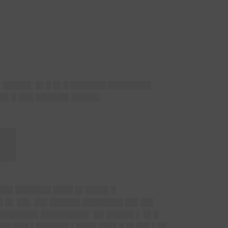
▌█████▌ █▌█ █▌█ ███████ ████████▌
██▌█ ███ ██████▌█████▌
█
 ███ ███████ ████ █▌████▌█
█▌█▌ ██▌ ██▌██████ ████████ ██▌██▌
████████▌█████████▌ ██ █████▌▌ █▌█
███ ███ ▌██████▌▌████ ███▌█ █▌██▌▌██