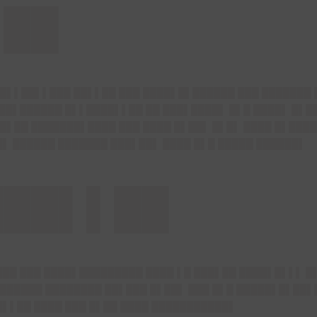
▌██
█▌▌██▌▌███ ██▌▌██ ███ ████▌█▌██████ ███ ███████ 
███▌██████ █▌▌████▌▌██ ██ ███▌████▌ █▌█ ████▌ █▌█
█▌██ ███████▌████ ███ ████ █▌██▌ █▌█▌ ████ █▌███
█▌ ██████ ███████ ███▌██▌ ████ █▌█ █████ ██████▌
███▌▌██
███ ███ ████▌█████████ ████ ▌█ ███▌██ ████▌█▌▌▌ █
██████ ████████ ██▌███ █▌██▌ ███ █▌█ █████▌█▌██▌
█▌▌██ ████ ███ █▌██ ████ ███████████▌