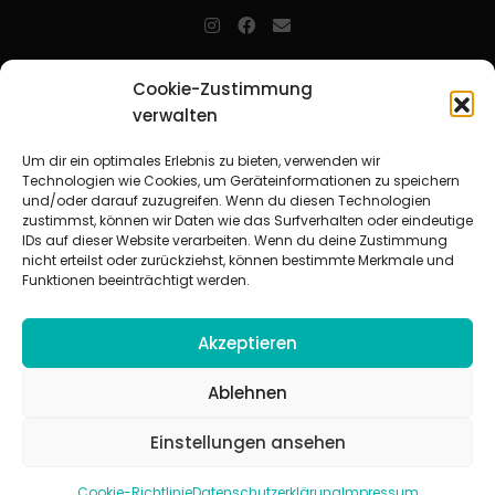
jugendarbeit.online
- kurz jo - ist der Online-Materialpool für
Cookie-Zustimmung
Mitarbeitende in der christlichen Kinder-, Jugend- und jungen
verwalten
Erwachsenenarbeit. Auf
jo
findet man unkompliziert und schnell
zahlreiche praxiserprobte Materialien und gewinnt so Zeit für
Beziehungsarbeit.
Um dir ein optimales Erlebnis zu bieten, verwenden wir
Technologien wie Cookies, um Geräteinformationen zu speichern
und/oder darauf zuzugreifen. Wenn du diesen Technologien
Beteiligte Verbände
zustimmst, können wir Daten wie das Surfverhalten oder eindeutige
CVJM-Landesverband Bayern e. V.
|
CVJM-Gesamtverband in
IDs auf dieser Website verarbeiten. Wenn du deine Zustimmung
Deutschland e. V.
nicht erteilst oder zurückziehst, können bestimmte Merkmale und
CVJM-Westbund e. V.
|
Deutscher Jugendverband „Entschieden für
Funktionen beeinträchtigt werden.
Christus“ e. V.
Evangelisches Jugendwerk in Württemberg
Akzeptieren
Ablehnen
Einstellungen ansehen
© 2026 jugendarbeit.online
Impressum
|
Datenschutzerklärung
|
AGB
|
Cookie-Richtlinie (EU)
Cookie-Richtlinie
Datenschutzerklärung
Impressum