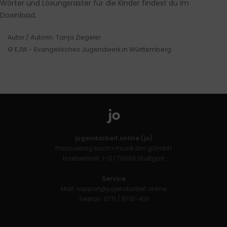
Wörter und Lösungsraster für die Kinder findest du im
Download.
Autor / Autorin: Tanja Ziegeler
© EJW - Evangelisches Jugendwerk in Württemberg
jugendarbeit.online (jo)
Praxisverlag buch+musik bm gGmbH
Haeberlinstr. 1–3 | 70563 Stuttgart
Service
Mail:
support@jugendarbeit.online
Telefon: 0711 / 9781-419