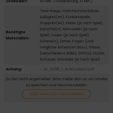
Zeitbedarf:
60 Min. (Vorbereitung: 10 Min.)
Tesa-Krepp, mehrfachsteckdose,
Süßigkeit(en), Punktetabelle,
Stoppuhr(en), Kekse (je nach Spiel),
Kartoffel(n), Nähnadeln (je nach
Benötigte
Spiel), Faden (je nach Spiel),
Materialien:
Schere(n), Zettel, Fragen (und
mögliche Antworten dazu), Gläser,
(verschiedene Bälle), Stift(e), Stühle,
Schüssel, Getränke (je nach Spiel)
Anhang:
JSL_Nr218_1_AchDuLiebe3.pdf
Du bist nicht angemeldet. Bitte melde dich an um Inhalte
zu speichern und herunterzuladen.
JETZT ANMELDEN / REGISTRIEREN