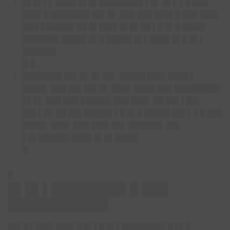
█▌█▌▌▌ ████ █▌█▌████████▌▌█▌ █▌▌ ▌█ ███
███▌█ ███████▌██▌█▌ ███ ███ ███▌█ ███ ███▌
███ ██████▌██ █▌███▌█▌█▌██ ▌█ █▌█ ████▌
███████ █████ █▌█ █████ █▌▌████ █▌█ █▌▌
██████▌
█ █
███████▌██▌█▌ █▌██▌ █████ ███▌████ ▌
████▌ ███ ██▌██▌█▌ ███▌ ████ ███ █████████
█▌█▌ ███ ███ ██████ ███ ███▌ ██ ██▌▌██▌
██▌▌█▌ ██ ██▌█████▌▌█ █▌█ █████ ██▌▌ ▌█ ███
████▌ ███▌ ███ ███▌██▌ ██████▌ ██▌
▌█▌██████ ████ █▌█▌████▌
█
█
█▌█▌▌████████▌█ ███
███████████▌
██▌█ ▌███▌███▌█ █▌▌█ █▌▌████████▌█ █▌█