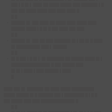
██▌▌█ █▌▌ ███▌██ ████ ████▌███ ██████▌▌█
██▌██▌████ ████ ███ ███▌███▌█
█ █
█████▌█▌ ██▌███▌██ ████ ███▌████ ███▌
█████▌████ ▌█ █▌█ ██▌███▌██▌███
█ █
█████▌█▌ ██▌██ ███ ██████▌█▌▌██ █▌█ ███▌
█▌█████████▌███ ▌ █████▌
█ █
█▌█ ██▌▌█ █▌▌ █▌███████ ██ █████ ████ █▌▌
███████████████▌█ ██▌█████ ███
█▌█▌▌███▌▌███ █████▌▌███▌
█
█
██▌██▌█▌ █
█████▌██ ███▌████ █████████
████▌█████ █▌█ ██████ ██▌▌████████ █ ▌█ █
██▌████▌███ ███ █████████████▌█
█ █