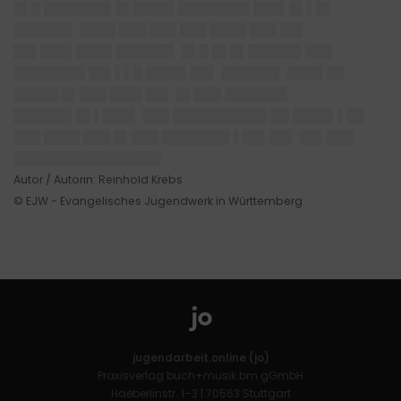
█▌█ ███████▌█▌████▌████████ ███▌█▌▌█▌
██████▌ ████ ███ ███ ███ ████ ███ ██▌
██▌███▌████ ██████▌ █▌█ █▌█▌██████ ███
████████ ██▌▌▌█ ████▌██▌ ██████▌ ████ ██
█████ █▌███ ███▌██▌ █▌███ ███████
██████▌█▌▌███▌ ███ ██████████▌██ ████▌▌██
███ ████ ███ █▌███ ███████▌▌██▌██▌ ██▌███
████████████████▌
Autor / Autorin: Reinhold Krebs
© EJW - Evangelisches Jugendwerk in Württemberg
jugendarbeit.online (jo)
Praxisverlag buch+musik bm gGmbH
Haeberlinstr. 1–3 | 70563 Stuttgart