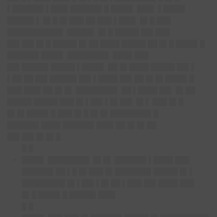
▌██████▌▌███▌██████▌█ ████▌ ███▌ ▌████▌
█████▌▌ █▌█ █▌███ ██ ███ ▌███▌ █▌█ ███
███████████▌ █████▌ █▌█ █████ ██▌███
██▌██▌█▌█ █████ █▌██ ████ █████ ██ █▌█ ████▌█
██████▌████▌ ████████▌ ████ ███
██▌█████▌█████ ▌████▌ ██ █▌████ █████ ██▌▌
▌██ ██ ██▌█████▌██▌▌████ ██▌██ █▌█▌████▌█
███ ███▌██ █▌█▌ ████████▌ ██ ▌████ ██▌ █▌██
█████ █████ ███ █▌▌██▌▌█▌██▌ █▌▌ ███ █▌█
█▌█▌████▌█ ███ █▌█ █▌█▌████████▌█
██████▌████ ██████▌███▌██ █▌█▌██
██▌██▌█▌█▌█
█ █
████▌ ████████▌ █▌█▌ ██████▌▌████ ███
██████▌██ ▌█ █▌███ █▌███████▌█████ █▌▌
█████████ █▌▌██▌▌█▌██ ▌███ ██▌████ ███
█▌█ ████▌█ █████▌███▌
█ █