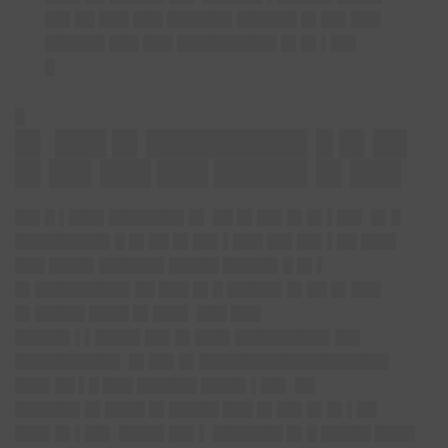
██▌██ ███ ███ ██████▌██████ █▌██▌███
██████ ███ ███ ██████████ █▌█▌▌██▌
█
█
█▌ ███ █▌█████████▌█ █▌██
█▌██▌███ ███ █████▌█▌███
██▌█ ▌███▌███████▌█▌ ██ █▌██▌█▌█▌▌██▌ █▌█
█████████▌█ █▌██ █▌██▌▌███ ██▌██▌▌██ ███▌
███ ████▌██████▌█████ █████▌█ █▌▌
█▌█████████▌██ ███ █▌█ █████▌█▌██ █▌███
█▌█████ ████ █▌███▌ ███ ███
█████▌▌▌██
██▌██▌█▌
███▌█████████▌██▌
██████████▌ █▌██▌█▌██
█████████████
████
███▌██ ▌█ ███ ██████ ████▌▌██▌ ██
██████▌█▌████ █▌█████ ███ █▌██▌█▌█▌▌██
███▌█▌▌██▌ ████▌██▌▌ ███████ █▌█ █████ ████