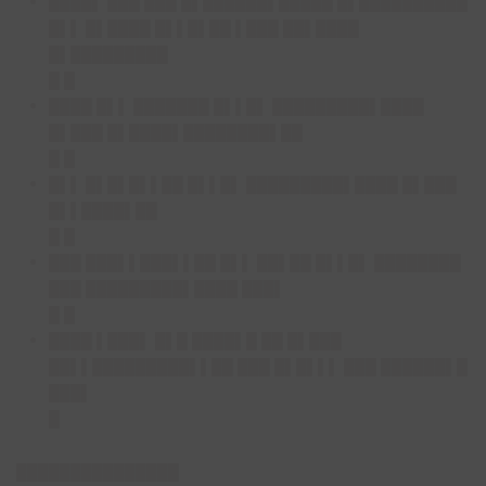
████▌ ███ ███ █▌██████▌█████ █▌██████████
█▌▌ █▌████ █▌▌█▌██ ▌███ ██▌████
█▌█████████
█ █
████ █▌▌ ███████ █▌▌█▌ █████████▌████
█▌███ █▌████▌████████▌██
█ █
█▌▌ █▌█▌█▌▌██ █▌▌█▌ █████████▌████ █▌███
█▌▌████▌██
█ █
███ ███▌▌███▌▌██ █▌▌ ██▌██ █▌▌█▌ ████████
███ █████████▌████ ███▌
█ █
████ ▌███▌ █▌█ ████▌█ ██ █▌███
██▌▌█████████▌▌██ ███ █▌█▌▌▌ ███ ██████▌█
███▌
█
█
█████████████
█