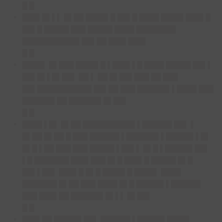
█ █
███▌█▌▌▌ █▌██ ████▌█ ██▌█ ████ ████▌███▌█
██▌█ █████ ███ █████ ████ ████████
███████████▌██▌██ ███▌███▌
█ █
████▌ █▌███ ████▌█ ▌███▌▌█ ████ █████ ██▌▌
██▌█▌▌█▌██▌ ██ ▌ ██ █▌██▌███ ██ ███
██▌███████████ ██▌██ ███ ██████▌▌████ ███
██████▌██ ██████▌█▌██▌
█ █
████ ▌█▌ █▌██ ██████████▌▌██████ ██▌ ▌
█▌██ █▌██ █ ███ ██████ ▌██████▌▌█████▌▌█▌
█▌█ ▌██ ███ ███ █████ ▌██▌▌ █▌█ ▌█████▌██▌
▌█ ███████ ███▌███ █▌█ ███▌█ █████ █▌█
██▌▌██▌ ███▌█ █▌█ ████▌█ ████▌ ████
███████ █▌██ ███ ████ █▌█ █████▌▌██████
███ ███▌██ ██████▌█▌▌▌ █▌██▌
█ █
███▌██ █████▌██▌ ██████ ▌█████▌████▌