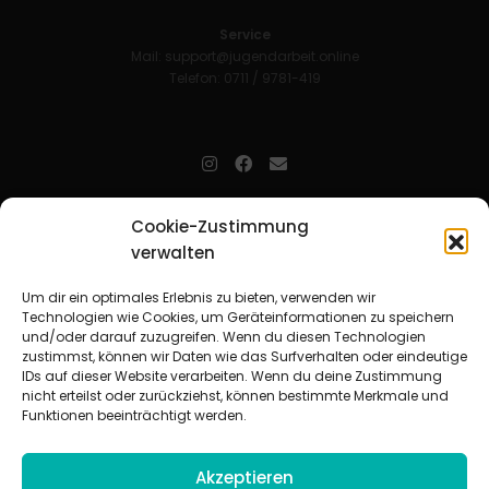
Service
Mail:
support@jugendarbeit.online
Telefon: 0711 / 9781-419
jugendarbeit.online
- kurz jo - ist der Online-Materialpool für
Cookie-Zustimmung
Mitarbeitende in der christlichen Kinder-, Jugend- und jungen
verwalten
Erwachsenenarbeit. Auf
jo
findet man unkompliziert und schnell
zahlreiche praxiserprobte Materialien und gewinnt so Zeit für
Beziehungsarbeit.
Um dir ein optimales Erlebnis zu bieten, verwenden wir
Technologien wie Cookies, um Geräteinformationen zu speichern
und/oder darauf zuzugreifen. Wenn du diesen Technologien
Beteiligte Verbände
zustimmst, können wir Daten wie das Surfverhalten oder eindeutige
CVJM-Landesverband Bayern e. V.
|
CVJM-Gesamtverband in
IDs auf dieser Website verarbeiten. Wenn du deine Zustimmung
Deutschland e. V.
nicht erteilst oder zurückziehst, können bestimmte Merkmale und
CVJM-Westbund e. V.
|
Deutscher Jugendverband „Entschieden für
Funktionen beeinträchtigt werden.
Christus“ e. V.
Evangelisches Jugendwerk in Württemberg
Akzeptieren