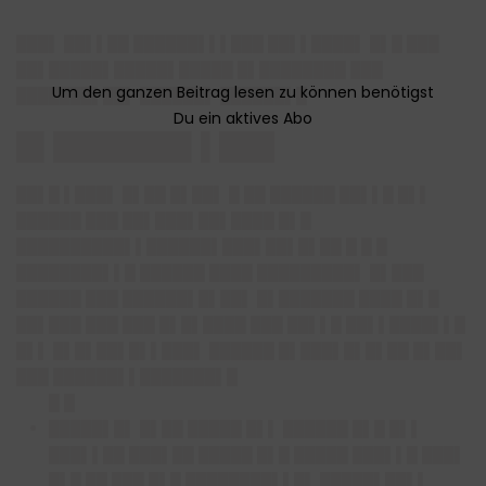
███▌ ██▌▌██ ██████▌▌▌███ ██▌▌████▌ █▌█ ███
██▌█████▌█████▌█████ █▌████████ ███
███████▌██▌ ██████▌ ██████▌█
█▌███████▌▌███
██▌█ ▌███▌ █▌██ █▌██▌ █ ██ ██████ ██▌▌█ █▌▌
██████ ███ ██▌███▌██▌████ █▌█
██████████▌▌██████▌█
██▌██▌█▌
██ █ █ █
████████▌▌█ ██████ ████ █████████▌ █▌███
██████ ███ ██████▌█▌██▌ █▌███████ ████ █▌█
██▌███ ███ ███ █▌█▌████ ███ ██▌▌█ ██▌▌████▌▌█
█▌▌ █▌█▌██▌█▌▌███▌ ██████ █▌███▌█▌█▌██ █▌██▌
███ ██████▌▌███████▌█
█ █
█████▌█▌ █▌██ █████ █▌▌ ██████ █▌█ █▌▌
███▌▌██ ███▌██ █████ █▌█ █████ ███▌▌█ ███▌
█▌█ ██ ███ █▌█ ████████▌▌█▌ █████▌██▌▌