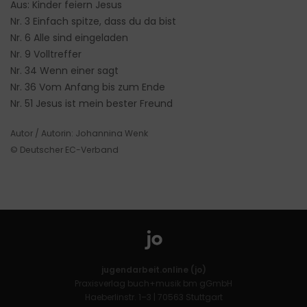
Aus: Kinder feiern Jesus
Nr. 3 Einfach spitze, dass du da bist
Nr. 6 Alle sind eingeladen
Nr. 9 Volltreffer
Nr. 34 Wenn einer sagt
Nr. 36 Vom Anfang bis zum Ende
Nr. 51 Jesus ist mein bester Freund
Autor / Autorin: Johannina Wenk
© Deutscher EC-Verband
jugendarbeit.online (jo)
Praxisverlag buch+musik bm gGmbH
Haeberlinstr. 1–3 | 70563 Stuttgart