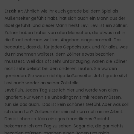
Erzähler:
Ähnlich wie ihr euch gerade bei dem Spiel als
Außenseiter gefühlt habt, hat sich auch ein Mann aus der
Bibel gefühlt. Und dieser Mann heißt Levi. Levi ist ein Zöllner.
Zöllner haben früher von allen Menschen, die etwas mit in
die Stadt nehmen wollten, Abgaben eingesammelt. Das
bedeutet, dass du für jedes Gepäckstück und für alles, was
du mitnehmen wolltest, dem Zöllner etwas bezahlen
musstest. Weil das oft sehr unfair zuging, waren die Zöllner
nicht sehr beliebt bei den anderen Leuten. Sie wurden
gemieden. Sie waren richtige Außenseiter. Jetzt grade sitzt
Levi auch wieder an seiner Zollstelle.
Levi:
Puh. Jeden Tag sitze ich hier und werde von allen
ignoriert. Nur wenn sie unbedingt mit mir reden müssen,
tun sie das auch. Das ist kein schönes Gefühl. Aber was soll
ich denn tun? Zollbeamter sein ist nun mal meine Arbeit.
Das ist eben so. Kein einziges freundliches Gesicht
bekomme ich am Tag zu sehen. Sogar die, die gar nichts
bezahlen müssen, machen einen Bogen um mich.