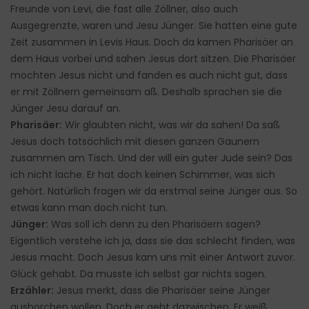
Freunde von Levi, die fast alle Zöllner, also auch
Ausgegrenzte, waren und Jesu Jünger. Sie hatten eine gute
Zeit zusammen in Levis Haus. Doch da kamen Pharisäer an
dem Haus vorbei und sahen Jesus dort sitzen. Die Pharisäer
mochten Jesus nicht und fanden es auch nicht gut, dass
er mit Zöllnern gemeinsam aß. Deshalb sprachen sie die
Jünger Jesu darauf an.
Pharisäer:
Wir glaubten nicht, was wir da sahen! Da saß
Jesus doch tatsächlich mit diesen ganzen Gaunern
zusammen am Tisch. Und der will ein guter Jude sein? Das
ich nicht lache. Er hat doch keinen Schimmer, was sich
gehört. Natürlich fragen wir da erstmal seine Jünger aus. So
etwas kann man doch nicht tun.
Jünger:
Was soll ich denn zu den Pharisäern sagen?
Eigentlich verstehe ich ja, dass sie das schlecht finden, was
Jesus macht. Doch Jesus kam uns mit einer Antwort zuvor.
Glück gehabt. Da musste ich selbst gar nichts sagen.
Erzähler:
Jesus merkt, dass die Pharisäer seine Jünger
aushorchen wollen. Doch er geht dazwischen. Er weiß