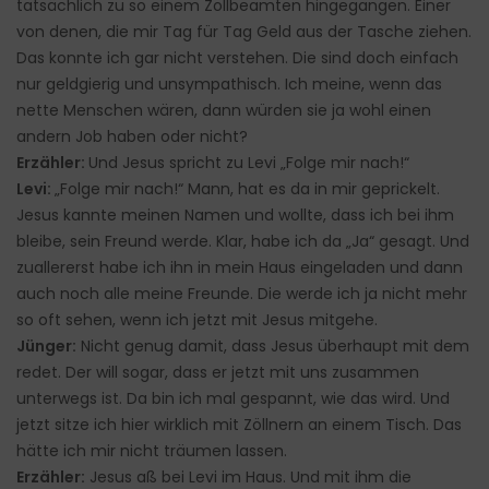
tatsächlich zu so einem Zollbeamten hingegangen. Einer
von denen, die mir Tag für Tag Geld aus der Tasche ziehen.
Das konnte ich gar nicht verstehen. Die sind doch einfach
nur geldgierig und unsympathisch. Ich meine, wenn das
nette Menschen wären, dann würden sie ja wohl einen
andern Job haben oder nicht?
Erzähler:
Und Jesus spricht zu Levi „Folge mir nach!“
Levi:
„Folge mir nach!“ Mann, hat es da in mir geprickelt.
Jesus kannte meinen Namen und wollte, dass ich bei ihm
bleibe, sein Freund werde. Klar, habe ich da „Ja“ gesagt. Und
zuallererst habe ich ihn in mein Haus eingeladen und dann
auch noch alle meine Freunde. Die werde ich ja nicht mehr
so oft sehen, wenn ich jetzt mit Jesus mitgehe.
Jünger:
Nicht genug damit, dass Jesus überhaupt mit dem
redet. Der will sogar, dass er jetzt mit uns zusammen
unterwegs ist. Da bin ich mal gespannt, wie das wird. Und
jetzt sitze ich hier wirklich mit Zöllnern an einem Tisch. Das
hätte ich mir nicht träumen lassen.
Erzähler:
Jesus aß bei Levi im Haus. Und mit ihm die