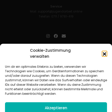
Service
Mail:
support@jugendarbeit.online
Telefon: 0711 / 9781-419
jugendarbeit.online
- kurz jo - ist der Online-Materialpool für
Cookie-Zustimmung
Mitarbeitende in der christlichen Kinder-, Jugend- und jungen
verwalten
Erwachsenenarbeit. Auf
jo
findet man unkompliziert und schnell
zahlreiche praxiserprobte Materialien und gewinnt so Zeit für
Beziehungsarbeit.
Um dir ein optimales Erlebnis zu bieten, verwenden wir
Technologien wie Cookies, um Geräteinformationen zu speichern
und/oder darauf zuzugreifen. Wenn du diesen Technologien
Beteiligte Verbände
zustimmst, können wir Daten wie das Surfverhalten oder eindeutige
CVJM-Landesverband Bayern e. V.
|
CVJM-Gesamtverband in
IDs auf dieser Website verarbeiten. Wenn du deine Zustimmung
Deutschland e. V.
nicht erteilst oder zurückziehst, können bestimmte Merkmale und
CVJM-Westbund e. V.
|
Deutscher Jugendverband „Entschieden für
Funktionen beeinträchtigt werden.
Christus“ e. V.
Evangelisches Jugendwerk in Württemberg
Akzeptieren