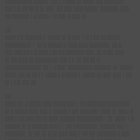
█████████ ████▌ ██ ▌█ ███ █▌███▌ ██ ██████▌
██▌▌█ ██ █▌█ █▌██▌ ██ ██▌███ ████▌██████ ███
██ █████▌▌█ ███▌▌█ ██▌█ ██▌█▌
██
███▌▌█ █████▌▌ ████ █▌█ ██▌ ▌█ ▌██ █▌████
████████▌▌ █▌█ ████▌█ ███ ███ ██████▌ █▌█
██▌██▌██ ▌█ ███ ▌█▌██ ██████ ██▌ █▌█ ██ ███
█▌██ ███ █▌█████ ██ ██▌▌▌ █▌██ █▌█
███████████▌ █▌▌ ▌██▌ ████████ █████▌█▌ ████
███▌ ██ █▌█▌▌▌ ███▌▌█ ███▌▌ ████ █▌██▌ ██▌▌██
█▌▌▌█ ██▌█▌
██
████ █▌█ ████ ███ ████ ██▌▌██ ██████ ███████
█▌█ ████ ███ ██▌▌ ████▌▌██ ███ ██▌ ███ █▌██▌▌█
███ ▌██ ██▌██ █▌███ █████ ████████▌▌█▌ ███▌▌█
█████ █▌█ █████ ██▌▌▌ ██ ███████▌ █████ ██▌▌
██████▌ █▌██ █▌█ █▌███ ██▌▌██ ██ ██████▌▌██▌