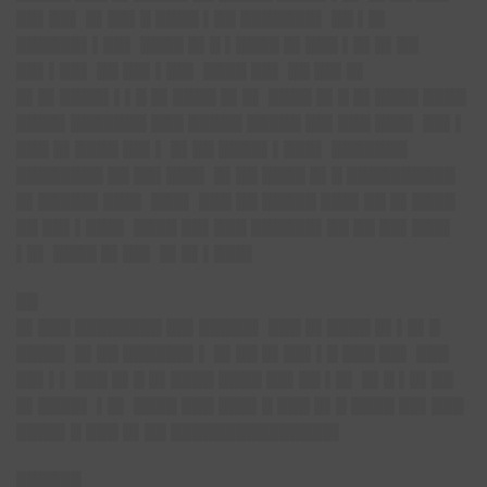
██▌██▌ █▌██▌█ ████ ▌██ ███████▌ ██ ▌█▌
██████▌▌██▌ ████ █▌█ ▌████ █▌███ ▌█▌█▌██
██▌▌██▌ ██ ██▌▌██▌ ████ ██▌ ██ ██▌█▌
█▌█▌████▌▌▌█ █▌████ █▌█▌ ████ █▌█ █▌████ ████
████▌███████ ███ █████ █████ ██▌███ ███▌ ██▌▌
███ █▌████ ██▌▌ █▌██ ████▌▌███▌ ███████
████████ ██ ██▌███▌ █▌██ ████ █▌█ ██████████
█▌█████▌███▌ ███▌ ███ ██ █████ ███▌██ █▌████
██ ██▌▌███▌ ████ ██▌███ ██████▌██ ██ ██▌███▌
▌█▌ ████ █▌██▌ █▌█▌▌███▌
██
█▌███ ████████ ██▌█████▌ ███ █▌████ █▌▌█▌█
████▌ █▌██ ██████▌▌ █▌██ █▌██▌▌█ ███ ██▌ ███
██▌▌▌ ███ █▌█ █▌████ ████ ██▌██ ▌█▌ █▌█ ▌█▌██
█▌████▌ ▌█▌ ████ ███ ███▌█ ███ █▌█ ████ ██▌███
████▌█ ███ █▌██ ███████████████▌
██████