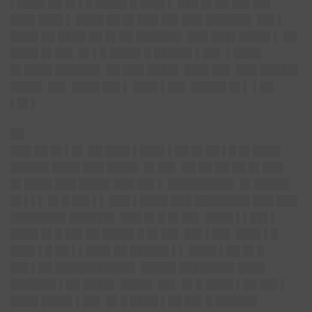
▌████ ██ █▌▌█ ████▌█ ███▌▌ ███ █▌██ ██▌██▌
███▌███▌▌ ████ ██ █▌███ ██▌███ ██████▌ ██▌▌
████ ██ ████ ██ █▌██ ██████▌ ███ ███▌████▌▌ ██
████ █▌██▌ █▌▌█ ████▌█ █████▌▌██▌ ▌████
█▌████ ██████▌ ██ ███ ████▌ ███▌██▌ ███ █████▌
████▌ ██▌ ████ ██▌▌ ███▌▌██▌ █████ █▌▌ ▌██
▌█▌▌
██
███ ██ █▌▌█▌ ██ ███▌▌███▌▌██ █▌██ ▌█ █▌████
█████▌████ ███ ████▌ █▌██▌ ██ ██ ██ ██ █▌███
█▌████ ███ ████▌███ ██▌▌ █████████▌ █▌█████
█▌▌▌▌ █▌█ ██▌▌▌ ███ ▌████ ███ ████████ ███ ███
████████ ██████▌ ███ █▌█ █▌██▌ ████ ▌▌██▌▌
████ █▌█ ██▌██ ████▌█ █▌██▌ ██▌▌██▌ ███▌▌█
███▌▌█ ██ ▌▌███▌██ █████▌▌▌ ████ ▌██ █▌█
██▌▌██ ███████████▌ █████ ████████ ████
██████▌▌██ ████▌ ████▌ ██▌ █▌█ ████ ▌██ ██▌▌
████ ████▌▌██▌ █▌█ ████ ▌██ ██▌█ ██████