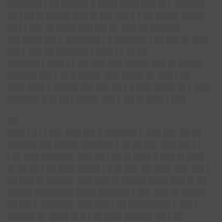
███████ ▌██ █████▌█ ████ ████ ███ █▌▌ ██████
██ ▌██ █▌█████ ███ █▌██▌ ██▌▌ ▌██ ████▌ ████▌
██ ▌▌██▌ █▌████ ███ ██▌█▌ ███ ██ ██████
██▌████ ██▌▌ ███████ ▌█ ██████▌▌██ ██▌█▌ ███
██▌▌ ██▌██ ██████▌▌███▌▌▌ █▌██
██████▌▌███▌▌▌ ██ ███ ███ █████ ███ █▌█████
██████ ██▌▌ █▌█ ████▌ ███ ████▌█▌ ███ ▌██
███▌███▌▌ █████ ██▌██▌ ██ ▌█ ███ ████▌█▌▌ ███
██████▌█ █▌██ ▌████▌ ██▌▌ ██ █▌███▌▌███
██
███▌▌█ ▌▌██▌ ███ ██▌█ ██████▌▌ ███ ██▌ ██ ██
██████ ██▌█████ ██████▌▌ █▌██ ██▌ ███ ██▌▌▌
▌█▌ ███ ██████▌ ███ ██ ▌██ █▌███▌█ ███ █▌███▌
█▌██ ██ ▌██ ███▌████▌▌█ █▌██▌ ██ ███▌ ██▌ ██▌▌
██ ███ █▌█████▌ ███ ███ █▌█████ ████ ███ █▌██
█████ ████████ ████ ██████▌▌██▌ ███ █▌█████
██ ██▌▌ ██████▌ ███ ███ ▌██ ████████▌▌ ██▌▌
█████▌█▌ ████ █▌█ ▌██ ███▌█████▌ ██ ▌██