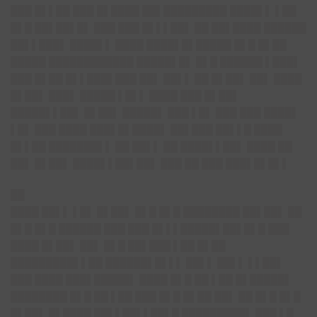
███ █▌▌██ ███ █▌████ ██▌█████████ ████▌▌ ▌██
█▌█ ██▌██▌█▌ ███ ███ █▌▌▌██▌ ██ ██▌████ ██████
██▌▌███▌ ████▌▌ ████ ████▌█▌█████ █▌█ █▌██
█████ ████████████ █████▌█▌ █▌█ ██████ ▌███▌
███ █▌██ █▌▌███▌███ ██▌ ██▌▌ ██ █▌██▌ ██▌ ████
█▌██▌ ███▌ █████ ▌█▌▌ ████ ███ █▌██▌
█████▌▌██▌ █▌██▌ █████▌ ███ ▌█▌ ███ ███ ████▌
▌█▌ ███ ████ ███▌█▌████▌ ██▌███ ██▌▌█ ████
█▌▌██ ███████▌▌ ██ ██▌▌ ██ ████▌▌██▌ ████ ██
██▌ █▌██▌ ████▌▌██▌██▌ ███ ██ ███ ███▌█▌█▌▌
██
████ ██▌▌ ▌█▌ █▌██▌ █▌█ █▌█ ████████ ██▌██▌ ██
█▌█ █▌█ ██████ ███ ███ █▌▌▌█████▌██▌█▌█ ███
████ █▌██▌ ██▌ █▌█ ██▌███ ▌██ █▌██
█████████▌▌██ ██████▌█▌▌▌ ██▌▌ ██▌▌ ▌▌██▌
███ ████ ███▌█████▌ ████ █▌█ ██ ▌██ █▌█████▌
████████ █▌█ ██ ▌██ ███ █▌█ █▌██ ██▌ ██ █▌█ █▌█
█▌██▌ █▌████ ██▌▌██▌▌██▌█ █████████▌ ███ ▌█