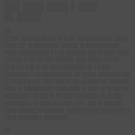
██▌███▌███▌▌ ███
█▌████
██
█▌██▌ ████ ██ █▌███ █▌█ ██▌ ███████████▌ ████
████ ██▌ █▌█████ ▌█▌ ███ ██▌█▌███████████
████ ██████████▌▌ ▌██ ███████ ███ █▌███▌ ████
▌██ ██▌█ ██▌██ ██▌▌█████▌ ███▌████▌█ ████
█▌█▌██▌█ █▌█▌ █▌████ ███████ ▌█▌ ▌█ ███
████████ ▌▌██ ████████▌▌ ██ ████▌ ████ ███ ███
█▌█████ █▌██▌ ██▌▌ ███ █▌██ ▌█ ████▌█▌ ████▌█▌
███▌ █▌█████████▌▌ ███ ████ █▌███ ▌█▌█▌██▌ ██
████████▌ ██ ██▌█▌ █▌████ ███████ ▌█▌ █▌██▌
███ ████▌▌█▌ ████ █▌█ ██▌▌██▌▌██▌ █▌███ ██▌
████ ██████ ██ ██████▌ ██████ █▌██ ████ █▌██▌█
▌█ █▌████ ██▌▌ ███████▌
██