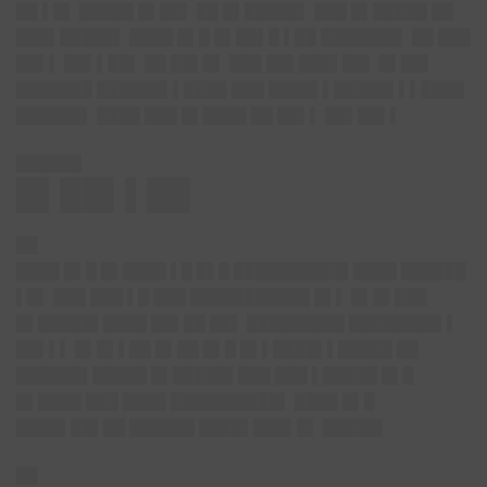
██ ▌█▌ █████ █▌██▌ ██ █▌█████▌ ███ █▌█████ ██
███▌█████▌ ████ █▌█ █▌██▌█ ▌██ ███████▌ ██ ███
██▌▌ ██▌▌██▌ ██ ██▌█▌ ███ ██▌███▌██▌ █▌██▌
███████ ██████▌▌████ ███ ████▌▌█████▌▌▌████
██████▌ ████ ███ █▌████ ██ ██▌▌ ██▌██▌▌
██████
█▌██▌▌██
██
████ █▌█ █▌████ ▌█ █▌█ ██████████▌████ ██████
▌█▌ ███ ███ ▌█ ███ ███████████ █▌▌ █▌█▌███
█▌█████▌████ ██▌██ ██▌ █████████ ████████▌▌
██▌▌▌ █▌█▌▌██ █▌██ █▌█ █▌▌████▌▌█████ ██
██████▌█████ █▌█████▌███ ███ ▌█████ █▌█
█▌████ ███ ████ ██████████▌ ████ █▌█
████▌██▌██ ██████ ████▌███▌█▌ █████▌
██