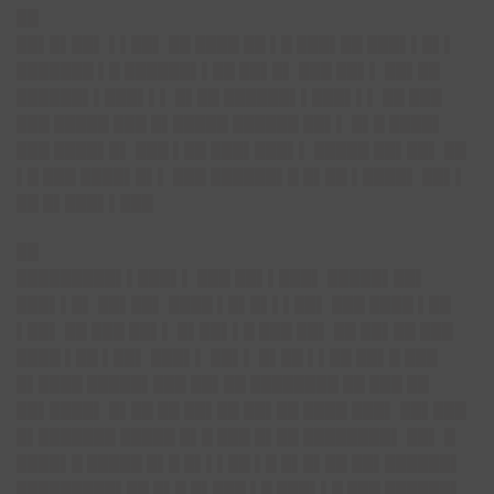
██
██▌█▌██▌ ▌▌██▌ ██ ████ ██ ▌█ ███▌██ ███▌▌█▌▌
███████ ▌█ ██████▌▌██ ██▌█▌ ███ ██▌▌ ██▌██
██████▌▌███▌▌▌ █▌██ ██████▌▌███▌▌▌ ██ ███
███ █████ ███ █▌█████ ██████ ██▌▌ █▌█ ████▌
███ ████▌█▌ ███ ▌██ ███▌███▌▌ █████ ██▌██▌ ██
▌█ ███ ████▌█▌▌ ███ ██████▌█ █▌██ ▌████▌ ██▌▌
██ █▌███▌▌███
██
█████████▌▌███▌▌ ███ ██▌▌███▌ █████▌██▌
███▌▌█▌ ██▌██▌ ████ ▌█▌█▌▌▌██▌ ███ ████ ▌██
▌██▌ ██ ███ ██▌▌ █▌██▌▌█ ███ ██▌ ██ ██▌██ ███
████ ▌██ ▌██▌ ███▌▌ ██▌▌ █▌██ ▌▌██ ██▌█ ███
█▌████ █████▌███ ██▌██ ████████ ██ ███ ██
██▌████▌ █▌██ ██ ██▌██ ██▌██ ████ ███▌ ██▌███
█▌███████ █████ █▌█ ███ █▌██ ████████▌ ██▌ █
████▌█ █████ █▌█ █▌▌▌██ ▌█ █▌█▌██ ██▌██████▌
█████████▌██ █▌█ █▌███ ▌█ ███▌▌█ ███ ██████▌