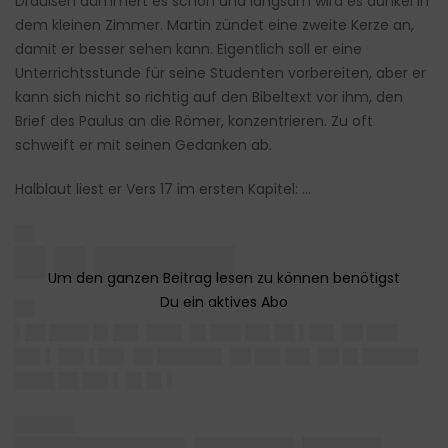
Draußen dämmert es schon und langsam wird es dunkel in
dem kleinen Zimmer. Martin zündet eine zweite Kerze an,
damit er besser sehen kann. Eigentlich soll er eine
Unterrichtsstunde für seine Studenten vorbereiten, aber er
kann sich nicht so richtig auf den Bibeltext vor ihm, den
Brief des Paulus an die Römer, konzentrieren. Zu oft
schweift er mit seinen Gedanken ab.
Halblaut liest er Vers 17 im ersten Kapitel: …
██
█▌█▌███████
██
▌██ ████ █▌██▌ ███▌ █▌███ ██▌██ ▌██▌ ██ ███
██▌▌ ██▌▌██▌ ██ ██████▌ ██ ██▌██▌ ██ █▌█████▌
████ ██ ██▌▌ █▌█▌▌
██████