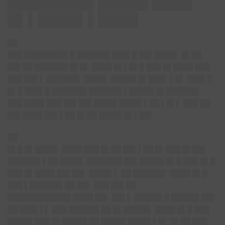
████████▌█████ ████
█▌▌████▌▌████
██
███ ████████▌█ ██████▌███▌█ ██▌████▌ █▌██
██▌██ ██████▌█▌█▌ ████ █▌▌█▌█ ███ █▌████ ███
███ ██▌▌ ██████▌ ████▌ █████ █▌███▌ ▌█▌ ███▌█
█▌█ ███▌█ ███████ ██████▌▌█████ █▌██████▌
███ ████ ███ ██▌██▌████▌████▌▌██ ▌█▌▌ ███ ██
██▌████ ██▌▌██ █▌██ ████▌█▌▌██▌
██
█▌█ █▌████▌ ████ ███ █▌██ ██▌▌██ █▌███ █▌██▌
██████▌▌██ ████▌ ███████ ██▌█████ █▌█ ███ █▌█
███ █▌████ ██▌██▌ ████▌▌ ██ ██████▌ ████ █▌█
███ ▌██████▌██ ██▌ ███ ██▌██
████████████▌████ ██▌ ██▌▌ █████▌█ █████▌██▌
██ ███▌▌▌ ███ ██████ ██ █▌█████▌ ████ █▌█ ███
█████ ███ █▌█████ ██ █████ ████▌▌█▌ █▌██ ███