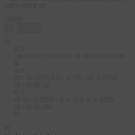
███▌▌▌███ █▌██▌
██████
█▌████
██
██ █
▌██ █▌█ ██▌▌██ ██████▌
█▌█████ ██▌▌██ ██▌
██
██ █
██▌▌ ██ █████ █▌█▌▌ █▌███ ▌██▌
█▌█████
██▌▌██ ██▌ ██
██ █
██▌██ ▌██ █████ ▌█▌█▌ ██ █▌█▌
█▌█████
██▌▌██ ██▌ ███
██
██