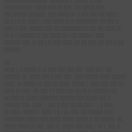
██████████████▌ ██████▌▌ ████▌█ ███
█████████▌ ████ ███ █▌██▌ ██▌████ ███
██▌█████ █████▌ ███ ████ █▌█ ██▌██▌██ ███▌▌
█▌█ ▌█ █▌███▌▌▌██ ████ █▌█ ████████ ██ ██▌█
██▌▌▌██▌ █████ ██▌██ █████████ ██▌██ ███▌█▌
█▌█ ▌▌█████ █▌██ ████ █▌▌██ ████▌▌███
█████▌██▌ █▌██ ▌█ ███ ███▌██ ██ ███ ██ ██▌█ ██
█████▌
██
███▌▌█ ████▌█ █▌███ ██▌██▌██▌ ███ ██ ▌██
█████▌█▌ ████ ██▌█ ██▌██▌ ███ █████ ███▌█████
███▌ █▌████ ▌█ ███ █▌███▌ ████▌▌ ███ ██▌██▌██
███▌█ ▌██▌ ██ ██▌▌█ ███ ██▌██ █▌█ ██████ ██
█▌███ █▌████ ██████▌█████ ███ ████ ██▌█
█████▌██▌ ███▌▌ ██▌█ ██▌██ ██ ██▌▌ ▌█ ███
█▌███▌ ████▌▌ ███▌▌█ ▌█▌ ██▌ ██ █████ █▌█
███████ ████ ███ ████ ████ ████▌█ ██ ████▌ ██
████ ████ █▌██▌ ██▌█▌ ████ ███ ██▌▌ █▌▌ ██▌█