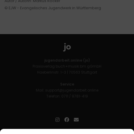
Autor / Autorin: Markus Röcker
© EJW - Evangelisches Jugendwerk in Württemberg
jugendarbeit.online (jo)
Praxisverlag buch+musik bm gGmbH
Haeberlinstr. 1–3 | 70563 Stuttgart
Service
Mail:
support@jugendarbeit.online
Telefon: 0711 / 9781-419
jugendarbeit.online
- kurz jo - ist der Online-Materialpool für