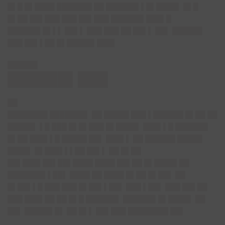
█▌█ █▌████ ███████ ██ ██████▌▌█▌████▌ █▌█
█▌██ ██▌███ ███ ██▌███ ██████▌███▌█
██████▌█▌▌▌ ██▌▌ ███ ███ ██ ██▌▌ ██▌ ██████
███ ██▌▌██ █▌█████▌███▌
██████
██████▌███
██
████████ ███████▌ ██ █████ ███ ▌██████ █▌██ ██
█████▌ ▌█ ███ █▌█▌███ █▌████▌ ███▌▌█ ██████▌
█▌██ ███▌▌█ █████ ██▌ ███▌▌ ██ ██████ █████
████▌ █▌███▌▌▌██ ██▌▌ ██ █▌██
██▌███▌██▌██▌████ ████ ██▌██ █▌████▌██
███████▌▌██▌ ████ ██ ████ █▌██ █▌██▌ ██
█▌██▌▌█ ███ ███ █▌██▌▌██▌ ███ ▌██▌ ███ ██▌██
███ ███▌██ ██ █▌█ ██████▌ ██████▌█▌████▌ ██
██▌ █████▌█▌ ██ █▌▌ ██▌███ ████████ ██▌