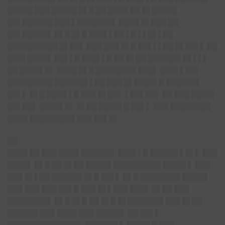
█████ ███ █████ █▌█ ██ ████ ██ █▌█████
██▌██████ ███ ▌███████▌ ████ █▌███ ██
██▌█████▌ █▌█ █▌█ ███▌▌██ ▌█ ▌▌█▌▌██
██████████ █▌██▌ ███ ███ █▌█ ██▌▌▌██ █▌██▌▌ ██
███▌████▌ ██▌▌█ ███▌▌█ ██ █▌██ ██████▌█▌▌▌▌
██ ████▌█▌ ████ █▌█ ████████ ███▌ ███▌▌██▌
█████████ ██████▌▌██ ███ █▌████▌█ ██████▌
██▌▌ █▌█ ████ ▌█ ███ █▌██▌ ▌██▌██▌ ██ ███ ████▌
██▌██▌ ████▌█▌ █▌██ ████▌█ ██▌▌ ███ ████████
████ █████████ ███ ██▌█▌
██
████ ██ ███ ████ ██████▌ ███▌▌█ █████▌▌█▌▌ ███
████▌ █▌█ ██ █▌██ █████ █████████▌████▌▌ ███
███ █▌▌██ ██████ █▌█ ██▌▌ █▌█ ████████ █████
███ ███ ███ ██▌█ ███ █▌▌███ ███▌ █▌██ ███
████████▌ █▌█ █▌█ ██ █▌█ █▌███████ ███ █▌██
██████ ███ ████ ███ █████▌ ██ ██▌▌