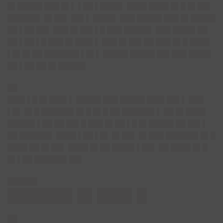
█▌█████ ███ █▌▌ ▌██ ▌████▌ ████ ████ █▌█ █▌██▌
██████▌ █▌██▌ ██▌▌ ████▌ ███ █████ ███ █▌█████
██ ▌██ ██▌ ███ █▌██▌▌█ ███ █████▌ ███ ████▌██
██ ▌██ ▌█ ███ █▌███▌▌ ███ █▌██▌██ ███ █▌█ ████
▌█▌█▌██ ███████ ▌█▌▌ █████ █████ ██▌███ ████▌
██ ▌██ ██ █▌█████▌
██
███▌▌█ █▌███▌▌ █████ ███ █████ ███▌██▌▌ ███
▌█▌ █▌█ ██████▌█▌█ █▌█ ██ ██████▌▌ ██ █▌████
█████▌▌██ ██ ██▌█ ███ █▌██ ▌█ █▌█████ ██ ██▌▌
██ ██████▌ ████ ▌██ ▌█▌ █▌██▌ █▌███ ██████▌█▌█
████ ██ █▌██▌ ████ █▌██ ████▌▌██▌ ██ ████ █▌█
█▌▌██ ██████▌██▌
██████
██████▌█▌███▌█
██