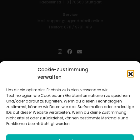
Haeberlinstr. 1–3 | 70563 Stuttgart
Service
Mail:
support@jugendarbeit.online
Telefon: 0711 / 9781-419
jugendarbeit.online
- kurz jo - ist der Online-Materialpool für
Cookie-Zustimmung
Mitarbeitende in der christlichen Kinder-, Jugend- und jungen
verwalten
Erwachsenenarbeit. Auf
jo
findet man unkompliziert und schnell
zahlreiche praxiserprobte Materialien und gewinnt so Zeit für
Beziehungsarbeit.
Um dir ein optimales Erlebnis zu bieten, verwenden wir
Technologien wie Cookies, um Geräteinformationen zu speichern
und/oder darauf zuzugreifen. Wenn du diesen Technologien
Beteiligte Verbände
zustimmst, können wir Daten wie das Surfverhalten oder eindeutige
CVJM-Landesverband Bayern e. V.
|
CVJM-Gesamtverband in
IDs auf dieser Website verarbeiten. Wenn du deine Zustimmung
Deutschland e. V.
nicht erteilst oder zurückziehst, können bestimmte Merkmale und
CVJM-Westbund e. V.
|
Deutscher Jugendverband „Entschieden für
Funktionen beeinträchtigt werden.
Christus“ e. V.
Evangelisches Jugendwerk in Württemberg