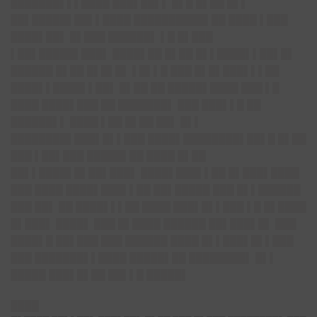
███████▌▌▌████ ███▌██▌▌ █▌█ █▌██ █▌▌
██▌█████▌██▌▌████ ██████████▌██ ████ ▌███
████▌██▌ █▌███ ██████▌ ▌█ █▌███
▌██▌█████▌███▌ ████▌██ █▌██ █▌▌████▌▌██▌█▌
██████ █▌██ █▌█▌█▌ ▌█▌▌█ ███ █▌█▌███▌▌▌██
████▌▌████▌▌██▌ █▌██ ██ █████▌████ ███ ▌█
████ ████▌███ ██ ███████▌ ███ ███▌▌█ ██
██████▌▌ ████ ▌██ █▌██ ██▌ █▌▌
████████▌███▌█▌▌███ ████▌████████▌██▌█ █▌██
███ ▌██▌███ █████▌██ ████ █▌██
██▌▌████▌█▌██▌███▌ ████▌███▌▌██ █▌███▌████
███ ████ ████▌███▌▌██ ██▌█████ ███ █▌▌██████
███ ██▌ ██ ████▌▌▌██ ████ ███▌█▌▌███ ▌█ █▌████
█▌███▌ ████▌ ███ █▌████ ██████ ██▌███▌█▌ ███
████▌█ ██▌███ ███ ██████ ████ █▌▌███▌█▌▌███
███ ███████▌▌████ █████▌██ ████████▌ █▌▌
█████ ███▌█▌██ ██▌▌█ █████▌
████