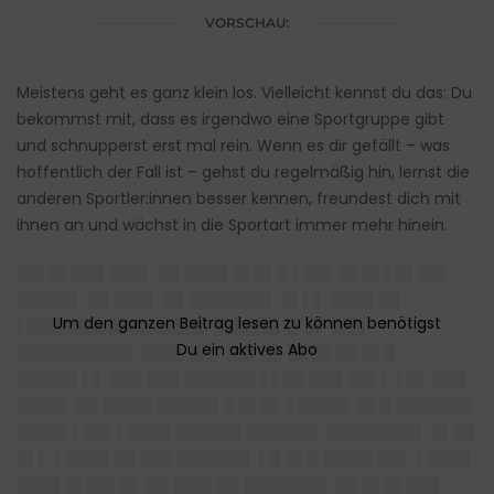
VORSCHAU:
Meistens geht es ganz klein los. Vielleicht kennst du das: Du
bekommst mit, dass es irgendwo eine Sportgruppe gibt
und schnupperst erst mal rein. Wenn es dir gefällt – was
hoffentlich der Fall ist – gehst du regelmäßig hin, lernst die
anderen Sportler:innen besser kennen, freundest dich mit
ihnen an und wächst in die Sportart immer mehr hinein.
██▌█▌███ ███▌ ██ ████ █▌█▌█ ▌██▌ █▌█▌▌█▌██▌
█████▌ ██ ███▌ ██ ███████▌ █▌▌▌ ████ ██
▌███████ █▌██ ████▌██████ █▌█▌ ███
██████████▌ ███▌ ██▌ ██▌█▌ ████ ██ █▌█
█████▌▌▌ ███ ███ ██████▌▌▌██ ███ ██▌▌ ▌█▌ ███
████▌ ██ ████▌█████▌█ █▌█▌ ▌████▌ █▌█ ███████
████▌▌██▌▌████ ██████ ██████▌ ████████▌ █▌██
█▌▌ ▌████ ██ ███ ██████▌ ▌█ █▌█ ████▌██▌ ▌████
████ █▌██▌█▌ ██ ███▌██ ███████▌ ██ █▌█▌███