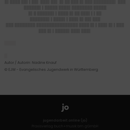
█▌████ ██▌▌██▌ ███▌██▌ █▌██ ███ █▌███
████████▌
███
██████▌▌█████ ████▌████████ █████
█▌█ ██████▌▌████ █▌██ ███▌▌▌██
███████▌▌████▌▌███▌█▌██▌███
███ ████████ ████████████████ ████ █▌▌███▌█▌▌███
███ █▌▌█████▌███▌███▌
████
█
Autor / Autorin: Nadine Knauf
© EJW - Evangelisches Jugendwerk in Württemberg
jugendarbeit.online (jo)
Praxisverlag buch+musik bm gGmbH