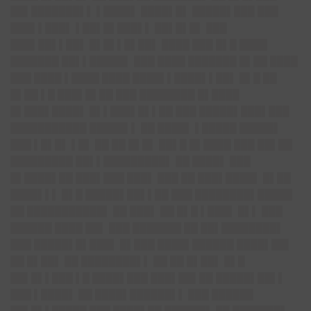
██▌███████▌▌ ▌████▌ ████▌█▌ █████▌███ ███
███▌▌███▌ ▌██▌█▌███▌▌ ██▌█▌█▌ ███
███▌██▌▌██▌ █▌█▌▌█▌██▌ ████ ███ █▌█ ████
███████ ██▌▌█████▌ ███ ████ ███████ █▌██ ████
███ ████ ▌████ ████ ████▌▌████▌▌██▌ █▌█ ██
█▌██ ▌█ ███▌█▌██ ███ ████████ █▌████
█▌███▌████▌ █▌▌███▌█▌▌██ ███ █████▌███▌███
███████████ █████▌▌ ██ ████▌ ▌█████ █████▌
███ ▌█▌█▌ ▌█▌ ██ ██ █▌█▌ ██▌█ █▌████ ███ ██▌██
█████████ ██▌▌█████████▌ ██ ████▌ ███
█▌████▌██ ███▌███ ███▌ ███ ██ ███▌████▌ █▌██
████▌▌▌ █▌█ █████▌██▌▌██ ███ ████████▌█████
██ ███████████▌ ██ ███▌ ██ █▌█ ▌███▌ █▌▌ ███
██████ ████ ██▌ ███ ███████ ██ ██▌████████▌
███ █████▌█▌███▌ █▌███ ████▌██████ ████▌██▌
██ █▌██▌ ██ ████████▌▌ ██ ██ █▌██▌ █▌█
██▌█▌▌███ ▌█ ████▌███ ███▌██▌██ █████▌██▌▌
███ ▌████▌ ██ ████▌██████▌▌ ███ ██████