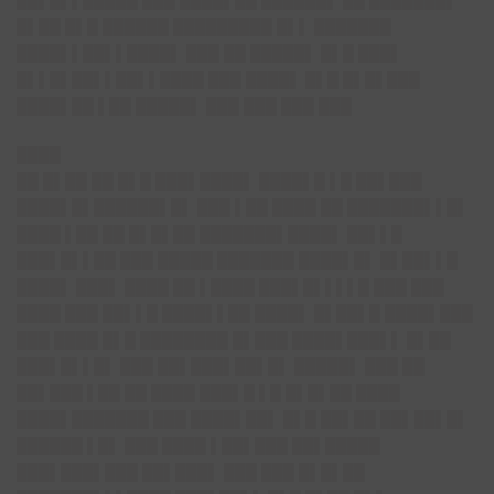
██▌█▌▌█████ ███ ████▌██ ██████▌ ██ ███████▌
█▌██ █▌█ ██████ █████████ █▌▌ ███████
████▌▌██▌▌████▌ ███ ██ █████▌ █▌█ ███▌
█▌▌█▌██▌▌██▌▌████ ███ ████▌ █▌█ █▌█▌███
████▌██ ▌██ █████▌ ███ ███ ███ ███
████
██ █▌██ ██ █▌█ ███▌████▌ ████▌█ ▌█ ██▌███
████▌█▌██████▌█▌ ███ ▌██ ████ ██ ███████▌▌█▌
████ ▌██ ██ █▌█▌██ ███████▌████▌ ██▌▌█
███▌█▌▌██ ███ █████ ███████ ████▌█▌ █▌██▌▌█
████▌ ███▌ ████ ██ ▌████ ███▌█▌▌▌▌█ ███ ███
████ ███ ██▌▌█ ████▌▌██ ████▌ █▌██▌█ ████▌███
███ ████ █▌█ ████████ █▌███ ████▌███▌▌ █▌██
███▌█▌▌█▌ ███ ██▌███▌██▌█▌ █████▌ ███ ██
██▌███ ▌██ ██ ████ ███▌█ ▌█ █▌█▌██ ████
████▌███████ ███ ████▌██▌ █▌█ ██▌██ ██▌██▌█▌
██████ ▌█▌ ███ ████ ▌██▌███ ██▌█████
███▌███▌███ ██▌███▌ ███ ███ █▌█▌██