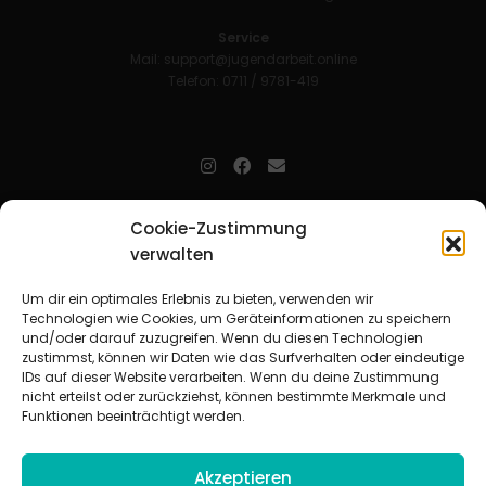
Service
Mail:
support@jugendarbeit.online
Telefon: 0711 / 9781-419
jugendarbeit.online
- kurz jo - ist der Online-Materialpool für
Cookie-Zustimmung
Mitarbeitende in der christlichen Kinder-, Jugend- und jungen
verwalten
Erwachsenenarbeit. Auf
jo
findet man unkompliziert und schnell
zahlreiche praxiserprobte Materialien und gewinnt so Zeit für
Beziehungsarbeit.
Um dir ein optimales Erlebnis zu bieten, verwenden wir
Technologien wie Cookies, um Geräteinformationen zu speichern
und/oder darauf zuzugreifen. Wenn du diesen Technologien
Beteiligte Verbände
zustimmst, können wir Daten wie das Surfverhalten oder eindeutige
CVJM-Landesverband Bayern e. V.
|
CVJM-Gesamtverband in
IDs auf dieser Website verarbeiten. Wenn du deine Zustimmung
Deutschland e. V.
nicht erteilst oder zurückziehst, können bestimmte Merkmale und
CVJM-Westbund e. V.
|
Deutscher Jugendverband „Entschieden für
Funktionen beeinträchtigt werden.
Christus“ e. V.
Evangelisches Jugendwerk in Württemberg
Akzeptieren