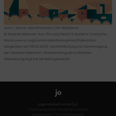
Autor / Autorin: Mechthild Belz, EJW-Weltdienst
© Vereinte Nationen. Aus: The Lazy Person’s Guide to Saving the
World, www.un.org/sustainabledevelopment/takeaction
(abgerufen am 08.02.2022). Veröffentlichung mit Genehmigung
der Vereinten Nationen. Verantwortung der inoffiziellen
Übersetzung liegt bei der Beitragsautorin.
jugendarbeit.online (jo)
Praxisverlag buch+musik bm gGmbH
Haeberlinstr. 1–3 | 70563 Stuttgart