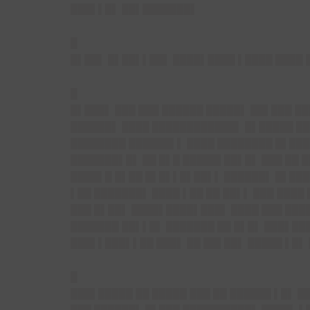
███▌▌█▌ ██▌███████▌
█
█▌██▌
█▌██▌▌██▌ ████▌████ ▌████ ████ 
█
█▌███▌ ███ ███ ██████ █████▌ ██▌███ ██
██████▌ ████ ████████████▌ █▌█████ ███
████████ ██████▌▌ ████ ████████ █▌███▌
███████▌█▌ ██ █▌█ █████▌██▌█▌ ███ ██ █
████▌█ █▌██ █▌█▌▌█▌██▌▌ ██████▌ █▌███
▌██ ███████▌ ████ ▌██ ██ ██▌▌ ███ ████ 
███ █▌██▌ ████▌████▌███▌ ████ ███ ████
███████ ██▌▌█▌ ███████ ██ █▌█▌ ███▌███
███▌▌███▌▌██ ███▌ ██ ██▌██▌ █████ ▌█▌ 
█
███▌█████ ██ █████ ███ ██ ██████ ▌█▌ █