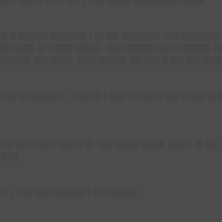
███▌ ███ █▌██ █▌██▌▌ ███ █████ █████████▌████▌
 █▌█ ██████ ███████▌▌██ ██▌ ███████▌ ███ ███████▌
██ ████▌ █▌█ ███▌█████▌ ███ ██████ ███ ██ █████▌ █
█████▌ ███ ████▌ ████ █████▌ ██ ███▌█ ███ ███ ███
▌██▌█ ██████▌▌▌ ████ █▌▌ ███ █▌▌██ █▌███ █▌███ ███
 ██ ███ ███ █▌███ █▌█▌ ███ █████ ████▌ ████▌ █▌██
▌███▌
 █▌▌ ███ ████ ██████ ▌██ ██████▌