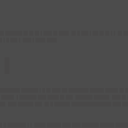
██ ██████ █▌█▌█▌▌███ █▌███▌ █▌█ ██▌▌██ █▌█▌▌▌ █▌█
█▌▌█ ██▌▌ ███ ▌███▌███▌
 ▌
███████ ██████ ▌█ █▌███ ██ ███████ █████ ████▌█▌█
▌████▌ ▌██████ ███ ████ █▌██▌ ██████ █████▌ ███ █
██▌ ███ █████▌██▌ █▌█ █████▌██████████████ ███ █
█▌█ ██████▌▌▌ ████ █████ ███ ███ ██████ █████ ███