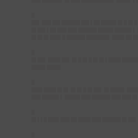
███ ██████▌ █▌███ ██████████▌ ████▌ ▌
█
██▌ ███ ██▌██████ ██▌▌██ █████ █▌█ █▌█
█▌██▌▌██ ███ ███ ██████ █████ █████▌▌ 
█▌█▌█▌███▌█ ██████ ███████▌ ████ ██ ██
█
█▌██▌ ████ ██▌ █▌█ █▌█ █▌█▌▌████ █████
████▌████▌
█
███▌████ █▌█▌ █▌█▌█ █▌██▌ █▌████▌ ████
███ █████▌▌ █████ ███ ██████ ███ ███ █
█
█▌▌▌█ ███▌███ ██ ████ ███ ██████ █▌██▌
█