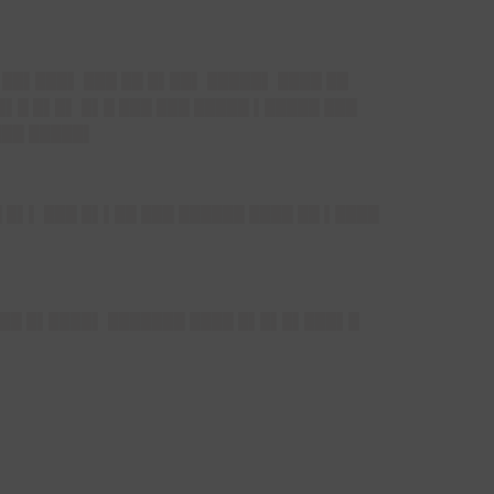
 ██▌███▌ ███ ██ █▌██▌ █████▌ ████ ██
█▌█ █▌█▌ █▌█ ███ ███ █████ ▌█████ ███
███ █████▌
 █▌▌ ███ █▌▌██ ███ ██████ ████ ██ ▌████
▌ ██ █▌████▌ ███████ ████ █▌█▌█▌███▌█