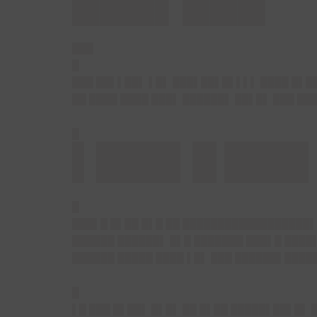
███▌███
███
█
███ ██▌▌██▌ ▌█▌ ███▌██▌█▌▌▌▌ ████ █▌█
██ ████ ████ ███▌ ██████▌ ██▌█▌ ███ ██
█
▌███▌█ ███▌
█
███▌█ █▌██ █▌█ ██ ██████████████████▌
██████ ██████▌ █▌█ ███████ ███▌█ ████
██████ █████ ████ ▌█▌ ███ ██████▌████
█
▌█ ███ █▌██▌ █▌█▌ ██ █▌██ █████▌██▌█▌ 