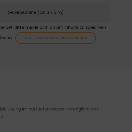
1 Gewebeplane (ca. 3 x 6 m)
meldet. Bitte melde dich an um Inhalte zu speichern
uladen.
JETZT ANMELDEN / REGISTRIEREN
 Die Übung im hüfttiefen Wasser ermöglicht das
us.