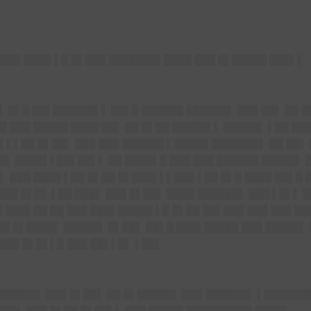
███▌████ ▌█ █▌███ ███████▌████ ███ █▌█████ ███▌▌
▌ █▌█ ██▌██████▌▌ ██▌█ ██████ ██████▌ ███ ██▌ ██ █
 ███ █████ ████ ██▌ ██ █▌██ █████▌▌ █████▌ ▌██ ███
▌▌██ █▌██▌ ███ ███ ██████ ▌█████ ███████▌ ██ ██▌ 
█▌ ████▌▌██▌██▌▌ ██ ████▌█ ███ ███ ██████ █████▌ 
▌ ███ ████ ▌██ █▌██ █▌███▌▌▌███ ▌██ █▌█ ████ ██▌█
███ █▌█▌ ▌██ ███▌ ███ █▌██▌ ████ ██████▌ ███ ▌█▌▌ 
 ███▌██ ██ ███ ███▌█████ ▌█ █▌██ ██▌███ ███ ███ ███
█ █▌████▌ █████▌ █▌██▌ ██▌█ ███▌█████ ███ █████▌ 
███ █▌█▌▌█ ███ ██▌▌█▌ ▌██▌
██████▌ ███ █▌██▌ ██ █▌█████▌ ███ ██████▌ ▌██████