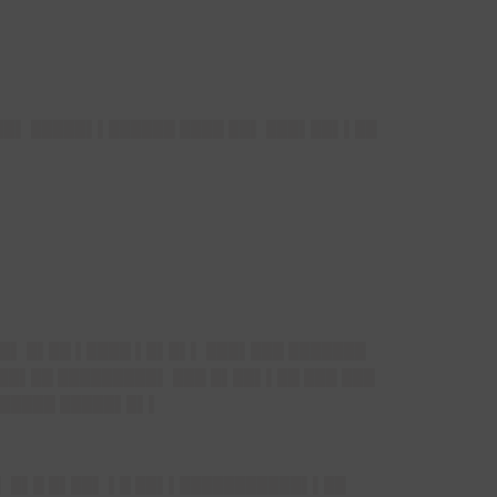
██▌ █████▌▌██████ ████ ██▌ ███▌██▌▌██
█▌ █▌██ ▌████ ▌█▌█▌▌ ███▌███ ███████
▌██▌██ █████████▌ ███ █▌██▌▌██ ███ ███
██████ █████▌█▌▌
█▌ █▌█ █▌██▌ ▌█ ██▌▌███████████▌▌██