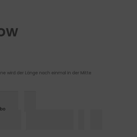
how
 wird der Länge nach einmal in der Mitte
██▌█
██ ████ ▌█