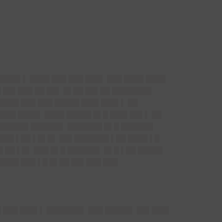
████▌▌ ████ ███ ███ ███▌ ███ ████ ████
 ██▌███ ██ ██▌ █▌██ ██▌██ ████████
████ ███ ███ █████ ███▌███▌▌ ██
████ ████▌ ████ █████ █▌█ ███▌██▌▌ ██
 ██████▌██████▌ ███████ █▌█ ██████▌
████ ▌██ ▌█▌█▌ ██▌███████ ▌██ ████ ▌█
 ██ ▌█▌ ███ █▌█ ██████▌ █▌█ ▌██ █████
████ ███ ▌█ █▌██ ██▌███ ███
█ ███ ███▌▌ ███████▌ ███ █████▌ ██▌███▌