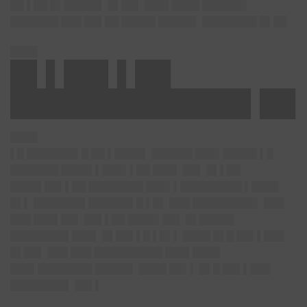
██ ▌██ █▌█████▌ █▌██▌ ███▌████ ██████▌
███████ ███ ██▌██ █████ █████▌
████████ █▌██
████
█▌▌██▌▌██
█████████████▌██
████
▌█ ███████▌█ ██ ▌████▌ ██████ ███▌█████ ▌█
███████ ████▌▌███▌▌██ ███▌ ██▌ █▌▌██
████▌██▌▌██ ████████ ███▌▌█████████ ▌████
█▌▌ ███████▌██████▌█ ▌█▌ ███ █████████▌ ███
███ ███▌██▌ ██▌▌██ ████▌██▌ █▌█████
████████▌███▌ █▌██▌▌█ ▌█▌▌ ████ █▌█ ██▌▌███
█▌██▌ ███ ███ ██████████ ███▌████
███▌████████ █████▌ ████ ██▌▌ █▌█ ██▌▌███
████████▌ ██▌▌