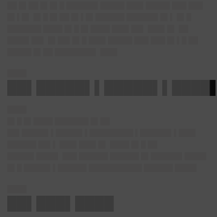
██ █▌██ █▌█▌█ ██████▌█████ ███▌█████ ███ ███
█▌▌█▌ █▌█ █▌██ █▌▌█▌██████ ██████▌█▌▌ █▌█
███████ ████ █▌█ █▌████ ███▌██▌ ███▌█▌ ██
████▌██▌ █▌██▌█▌█ ███▌█████ ███ ███ █▌▌█ ██
█████ █▌██ ████████▌ ███▌
████
██▌█████▌▌█████▌▌████
████
█▌█ █▌████ ███████ █▌██
██▌█████▌▌█████▌▌█████████ ▌██████▌▌███▌
██████ ██▌▌ ███▌███▌█▌ ████ █▌█ ██
█████▌████▌ ███ ██████ ██████ █▌██████▌████▌
█▌█ █████▌▌██████ ███████████ ██████ ████▌
████
██▌███▌████