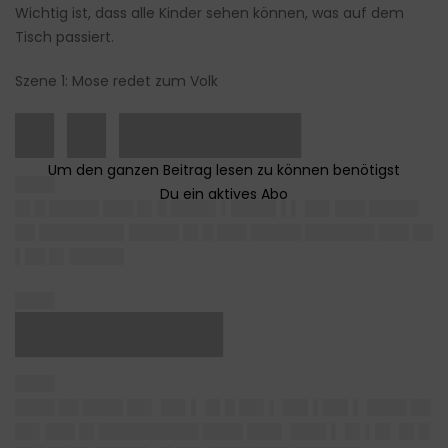
Wichtig ist, dass alle Kinder sehen können, was auf dem
Tisch passiert.
Szene 1: Mose redet zum Volk
█▌█▌███████
████
█▌█ █████ ███ █▌█ ████▌▌████▌▌▌ ██▌███ █████
██ ████████▌█████ █▌█ ███ █████ ███████ ███ ██
▌██ █▌█████▌
████
████████
████
████ ██ ████ ██▌ ██▌▌ █▌█ ██▌▌ ██▌▌██▌▌ ████ ██
██▌███ █▌██████████ ████ ███▌ ███▌▌ █▌▌█▌ █▌█