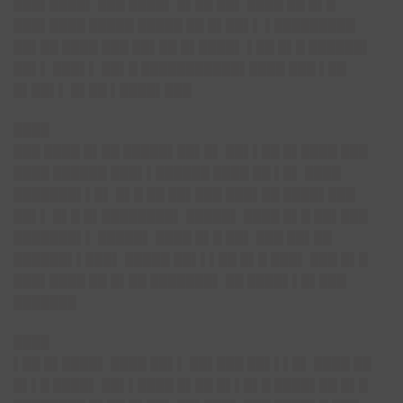
███▌████▌
███ ████▌ █▌██ ██▌ ████ ██ █▌█
███▌████ █████ █████
██ █▌██▌▌ ▌█████████
██▌██ ████ ███ ██▌██ █▌████▌ ▌██ █▌█ ██████▌
██▌▌ ███▌▌ ██▌█ ███████████▌████ ███ ▌██
█▌██▌▌ █▌██ ▌████▌███
████
███ ████ █▌██ █████▌██▌█▌ ██▌▌██ █▌████ ███
████ ██████ ███▌▌██████ ████ ██ ▌█▌ ████
███████▌▌█▌ █▌█ ██ ██▌███ ███▌██ ████▌███
██▌▌ █▌█ █▌████████▌ █████▌ ████ █▌█ ██▌███
███████▌▌ █████▌ ████ █▌█ ██▌ ███ ██▌██
██████▌▌███▌ █████ ██▌▌▌██ █▌█ ███▌ ███ █▌█
███▌████ ██ █▌██ ███████▌ ██ ████▌▌█▌███
███████
████
▌██ █▌████▌ ████ ██▌▌ ██▌███ ██▌▌▌█▌ ████ ██
█▌▌█ ████▌ ██▌▌████ █▌██ █▌▌█▌█ ████▌██ █▌█