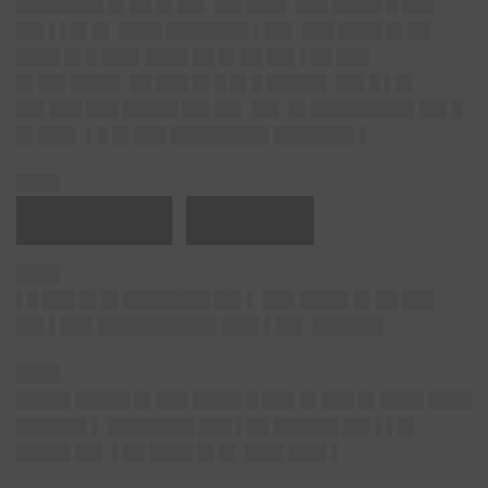
████████ █▌██ █▌██▌ ██▌███▌ ███ ████▌█ ███
██▌▌▌█▌█▌ ████ ███████▌▌██▌ ███ ████ █▌██
████ █▌█ ███▌████ ██ █▌██ ██▌▌██ ███
█▌██▌████▌ ██ ███ █▌█ █▌█ █████▌ ██▌█ ▌█▌
██▌███ ███ █████ ██▌██▌ ██▌ █▌█████████▌██▌█
█▌███▌ ▌█ █▌███ █████████ ███████▌▌
████
█████▌████▌
████
▌█ ███ █▌█▌████████ ██▌▌ ███ ████▌█▌██ ███
██▌▌███ ███████████ ███▌▌██▌ ██████▌
████
█████ █████ █▌███ ████▌█ ███ █▌███ █▌████ ████
██████▌▌ ████████ ███ ▌██ ██████ ██▌▌▌█▌
█████ ██▌ ▌██ ████ █▌█▌ ███▌███▌▌