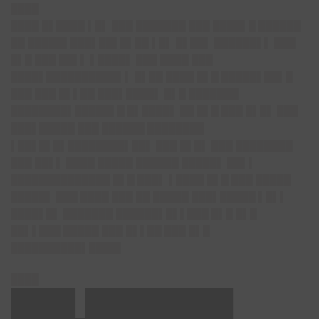
████
████ █▌████ ▌█▌ ███ ███████ ███ ████▌█ ██████
██ █████▌███▌██▌█▌██ ▌█▌ █▌██▌ ██████▌▌ ███
█▌█ ███ ██▌▌ ▌████▌ ███ ████ ███
████▌██████████▌▌ █▌██ ████ █▌█ █████▌██▌█
███ ███ █▌▌██ ███▌████▌ █▌█ ███████
████████▌█████▌█ █▌████▌ ██ █▌█ ███ █▌█▌ ███
███▌█████ ███ ██████ ████████
▌██▌█▌█▌████████▌██▌ ███ █▌█▌ ███ ████████
███ ██▌▌ ████ █████ ██████ █████▌ ██▌▌
██████████████ █▌█ ███▌ ▌████ █▌█ ███ █████
█████▌ ███ ████ ███ ██ █████ ███▌█████ ▌█▌▌
████▌█▌ ███████ ██████▌█▌▌███ █▌█ █▌█
██▌▌███ █████ ███ █▌▌██ ███ █▌█
██████████▌████▌
████
███▌████████