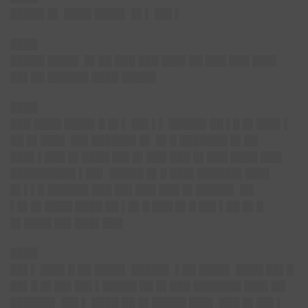
█████ █▌ ████ ████▌ █▌▌ ██▌▌
████
█████ ████▌ █▌██ ███ ███ ███▌██ ███ ███ ███▌
██▌██ ██████ ████ █████
████
███ ████ ████▌█ █▌▌ ██▌▌▌ █████▌██ ▌█ █▌███▌▌
██ █▌███▌ ██▌██████▌█▌ █▌█ ███████ █▌██
███▌▌███ █▌████ ██▌█▌███ ███ █▌███ ████ ███
█████████▌▌██▌ █████ █▌█ ███▌██████▌███▌
█▌▌▌█ ██████ ███ ██▌███ ███ █▌█████▌ ██
▌█▌█▌████ ████ ██ ▌█▌█ ███ █▌█ ██▌▌██ █▌█
█▌████ ██▌███▌███
████
██▌▌ ███▌█ ██ ████▌ █████▌ ▌██ ████▌ ████ ██▌█
██▌█ █▌██▌██▌▌█████ ██ █▌███ ███████ ███▌██
██████▌ ██▌▌ ████ ██ █▌█████ ███▌ ███ █▌██▌▌