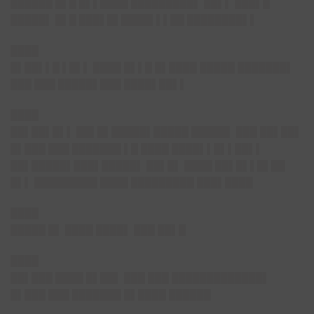
██████ █▌█ █▌▌████ █████████▌ ██▌▌ ███▌█
█████▌ █▌█ ███▌█▌████▌▌▌██ ████████▌▌
████
█▌██▌▌█ ▌█▌▌ ████ █▌▌█ █▌████ █████ ███████▌
███ ███ █████▌███ ████▌██▌▌
████
██▌██▌█▌▌ ██▌█▌█████▌█████ █████▌ ███ ██▌██▌
█▌███ ███ ███████ ▌█ ████ ████▌▌█▌▌██▌▌
██▌█████▌███▌█████▌ ██▌█▌ ████ ██▌█▌▌█▌██
█▌▌ █████████ ████ █████████ ███▌████
████
█████ █▌ ████ ████▌ ███ ██▌█
████
██▌███ ████ █▌██▌ ███ ███ █████████████▌
█▌███ ███ ███████ █▌████ ██████