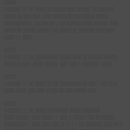
████
▌████▌▌▌ █▌ ███▌██ ████ ███ █▌██▌ █▌█████▌
████ ██ ██▌██▌▌██▌█████ █▌███ ███▌████
█████████▌ ██ ██▌█▌ ▌██ █████ ███▌████▌ ███
████ █▌████▌████ ▌██ ████ █▌█████▌███
███
███▌▌▌ ███
████
▌████▌▌▌ █▌ ████████ ████ ███ █▌█ ███▌████▌
████ █▌██▌ ███▌████▌ ██▌ ██▌▌ █████▌▌███
████
▌████▌▌▌ █▌ ███▌██ █▌████ ███ █▌██▌▌ ██ █▌█
███▌███▌███
██▌█ ██▌██ ██▌████ ██
█
████
▌████▌▌▌ █▌ ███▌██ █████ ████ ██████
███▌████▌
███ ███▌▌▌ ██▌█
████ ▌██ █▌████▌
███████▌▌ ███ ██▌▌██ █▌▌▌▌ ▌██ ██████ ███ █▌█