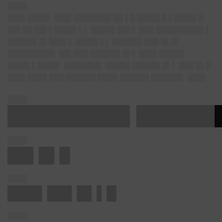
████
███▌████
▌ ███▌███████▌██ ▌█ ████▌█ ▌████▌█
██▌██ ██▌▌████▌▌▌ █████ ██▌▌ ███ █████████▌▌
██████ █▌███▌▌ ████▌▌▌ ██████ ███ █▌█▌
█████████▌ ██▌███ ██████ █▌▌ ███▌█████
████▌▌████▌ ███████▌ █████ █████▌█▌▌ ███ █▌█
███▌████ ███ ██████ ████ ██████ ██████▌ ███▌
████
█████████▌██████
████
██▌█▌█
████
███▌██▌█▌▌█
████