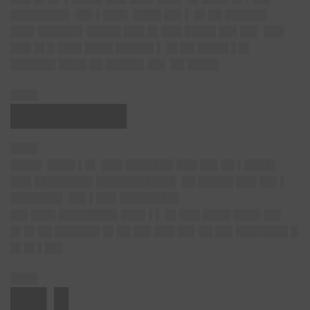
████████▌ ██▌▌███▌ ████ ██▌▌ █▌██ ██████
███▌██████▌█████ ███ █▌███ ████▌██▌██▌ ███
███ █▌█ ███▌████ █████▌▌ █▌██ ████▌▌█▌
██████▌████ ██ █████▌██▌ ██ ████▌
████
████████
████
████▌ ████ ▌█▌ ███ ███████ ███ ██▌██ ▌████▌
███ ████████▌███████████▌ ██ █████ ███ ██▌▌
███████▌ ██▌▌███ ████████▌
██▌███▌████████▌███▌▌▌ █▌███ ████ ████ ██▌
█▌█▌██ ██████▌█▌██ ██▌███ ██▌██ ██▌███████▌█
█▌█▌▌██▌
████
██▌█