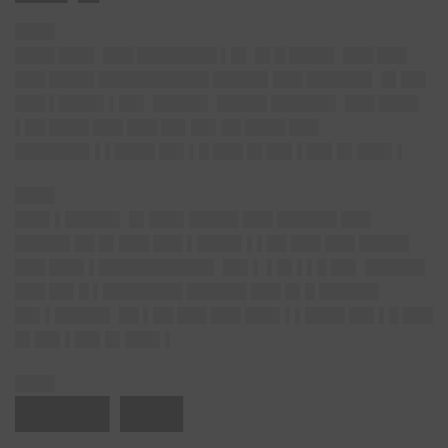
████
████ ███
▌ ███ ████████ ▌█▌ █▌█ ████▌ ███ ███
███ ████▌███████████ █████▌███ ██████▌ █▌██▌
███ ▌████▌▌██▌ █████▌ █████ ██████▌ ███ ████
▌██ ████ ███ ███ ██▌██▌██ ████ ███
███████▌▌▌████ ██▌▌█ ███ █▌██▌▌██▌█▌███▌▌
████
███▌▌█████▌
█▌███▌█████ ███ ██████ ███
█████▌██ █▌███ ███ ▌████▌▌▌██ ███ ███ █████
███ ███▌▌███████████▌ ██▌▌ ▌█▌▌▌█ ██▌ ██████
███ ██▌█ ▌████████ ██████ ███ █▌█ ██████
██▌▌█████▌ ██ ▌██ ███ ███ ███▌▌▌████ ██▌▌█ ███
█▌██▌▌██▌█▌███▌▌
████
████▌███