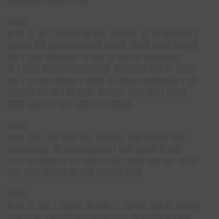
███████▌████▌▌██▌
████
█▌█▌█▌ █▌█ █████ ██ ██▌ █████▌ █▌██ ███ ██▌█
█████ ██▌███████████ ████▌ ████ ████ █████
██▌▌ ███ ███▌██▌ █▌██▌ █▌███ █▌███ ████
█▌▌███▌██████ ███████▌ ███████ ██▌█▌ ████
██▌▌ █▌███ ████▌▌████ █▌████ ████████▌▌ ██
█████▌██▌█▌▌██ ███▌█████▌ ███ ███ ▌████
███▌████ █▌██▌ ████ █▌█████▌
████
█▌█▌ ██▌▌██ ███▌██▌ █████▌ ███ █████ ███
████████▌ █▌██████████ ▌███ ████▌█ ███
█▌▌▌██ ████ █▌█ ▌████ █▌█▌▌███▌██▌██▌ █▌██
██▌ ██▌▌█████ █▌█ █▌█████▌███▌
████
█▌█▌█▌ ██▌▌ ████▌ █▌█ █▌▌▌██ ██▌███ █▌█████
███ █▌█▌ ▌████▌███ ███▌███▌ █▌████ █▌▌██▌