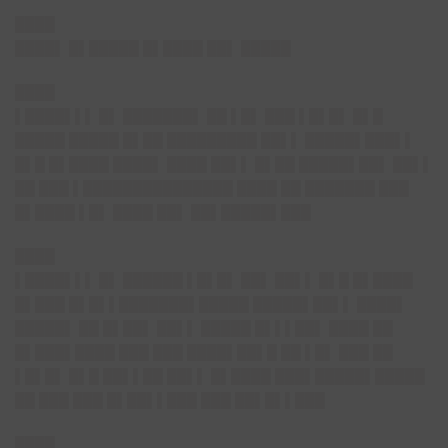
████
████▌ █▌█████ █▌████ ██▌ █████
████
▌████▌▌▌ █▌ ███████▌ ██ ▌█▌ ███ ▌█▌█▌ █▌█
█████ █████ █▌██ █████████ ██▌▌ █████▌███▌▌
█▌█ █▌████ ████▌ ████ ██▌▌ █▌██ █████▌██▌ ██▌▌
██ ███ ▌███████████████ ████ ██ ███████ ███
█▌████ ▌█▌ ████ ██▌ ██▌█████▌███
████
▌████▌▌▌ █▌ ██████ ▌█▌█▌ ██▌ ██▌▌ █▌█ █▌████
█▌███ █▌█▌▌███████▌█████ █████▌██▌▌ ████▌
█████▌ ██ █▌██▌ ██▌▌ █████ █▌▌▌██▌ ████ ██
█▌███▌████ ███ ███ ████▌██▌█ ██ ▌█▌ ███ ██
▌█▌█▌ █▌█ ██▌▌██ ██▌▌ █▌████ ███▌█████▌█████
██ ███ ███ █▌██▌▌███ ███ ██▌█▌▌███
████