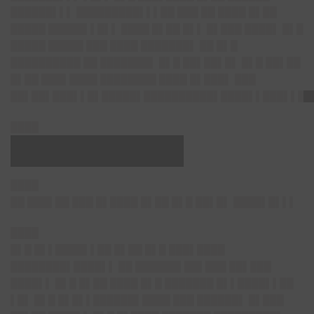
██████▌▌▌ █████████▌▌▌██ ███ ██ ████ █▌██
█████ █████▌▌█▌▌ ████ █▌██ █▌▌ █▌███ ████▌ █▌█
█████ █████ ███ ████ ███████▌ ██ █▌█
██████████ ██ ███████▌ █▌█ ██▌██▌█▌ █▌█ ██▌██
█▌██ ███▌████ ████████ ████ █▌███▌ ███
██▌██▌███▌▌█▌█████▌██████████▌████▌▌███▌▌██
████
█████████▌
████
██ ███▌██ ███ █▌████ █▌██ █▌█ ██▌█▌ ████▌█▌▌▌
████
█▌█ █▌▌████▌▌██ █▌██ █▌█ ███▌████
████████▌████▌▌ ██ ██████▌██▌███ ██▌███
████▌▌ █▌█ █▌██ ████ █▌█ ███████ █▌▌████▌▌██
▌█▌ █▌█ █▌█▌▌██████▌████ ███ ██████▌ █▌███