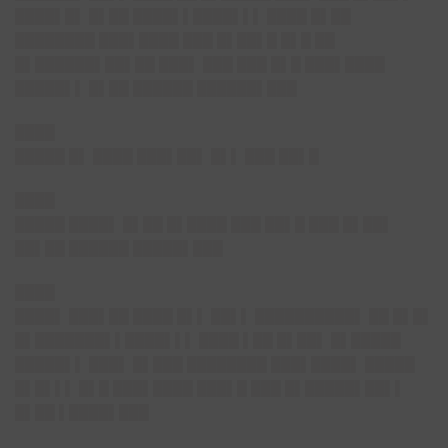
████▌█▌ █▌██ ████▌▌████▌▌▌ ████ █▌██
████████ ███▌████ ███ █▌██▌█ █▌█ ██
█▌██████▌██▌██ ███▌ ███ ███ █▌█ ███▌████
█████▌▌ █▌██ ██████ ██████▌███
████
█████ █▌ ████ ███▌██▌ █▌▌ ███ ██▌█
████
█████ ████▌ █▌██ █▌████ ███ ██▌█ ███ █▌██▌
██▌██ ██████ █████▌███
████
████▌ ███▌██ ████ █▌▌ ██▌▌ ██████████▌ ██ █▌█▌
█▌███████▌▌████▌▌▌ ████ ▌██ █▌██▌ █▌█████
█████▌▌ ███▌ █▌███ ████████ ███▌████▌
█████
█▌█▌▌▌ █▌█ ███▌████ ███▌█
███ █▌█████▌██▌▌
█▌██ ▌████▌███