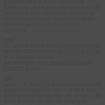
█████████ ███ █▌█▌███ ██▌▌██ ▌████ ██▌
████████ ██▌ ██▌▌ █▌█ ███▌████ ██████▌ ██ ███
██▌█████▌██ ██▌█████ ███▌████ ██▌█ ███ ▌█▌
██▌█ ██ ██████▌▌▌████▌ █████▌██ █▌█ ██▌██
████████▌ ████ ████ ██▌███ ███ ████
████▌█████
████
██▌▌ ████▌█▌ ████ █▌██ ██▌█ ██▌█ █▌████ █████
████ ███ ▌███████████▌█▌ ██ ██▌▌█ ██ █▌█ ████
██▌▌▌ ██ ████▌█ █▌█▌▌██
███▌█████████▌█████▌███▌█████ █████ ███
█▌███ ███▌█▌▌███▌
████
▌████▌▌▌ █▌ ██████ ▌█▌ ███ █████ ███▌██████ ██
██████ █▌█ █████████ █▌███▌▌▌ ██ ██▌█▌ ██▌█
██████ █████ █████ ███▌████▌ ██▌ ██ ███▌▌▌ ██▌
█████▌█▌ ██ ▌█▌ ▌█▌▌ █▌█ ███▌█████ █▌██