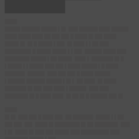
███████▌
████
█████ ██████ █████ ▌█▌ ███ ██████ ███▌█████▌
████ ████ ███▌██ ██▌██▌█ ████ █▌██▌████
████▌█▌ █▌█ ████▌▌██▌ █▌███▌▌▌██ ███
████████▌█ ████▌████▌▌▌██▌ █████▌████ ███
████████ █████ ▌██ ████▌ ███▌▌ ███████ █▌█
▌████▌▌▌████▌███ ██▌▌████ █████ ▌█ ████
██████▌ █████▌ ███ ██▌██▌█ ████ █████
▌█████▌██████ █████ ▌█▌▌ ██ ███▌ █▌████
███████ █▌██▌███ ███▌▌█████▌ ███ ███
███████▌█▌█ ███▌███▌ █▌██ █▌█ █████▌██▌█▌
████
█▌█▌ ███ ██▌█ ███▌██▌ ██ ██████▌ ████▌▌▌██
██▌██▌ ██▌ ████ █▌████████ █▌██ ███████▌ ███
▌█▌ ████ █▌███ ██▌████▌███ █████████ ███