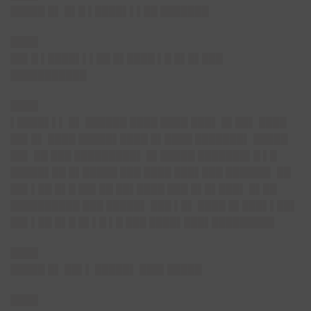
█████ █▌ █▌█ ▌████▌▌▌██ ███████
████
██▌█ ▌████▌▌▌██ █▌████ ▌█ █▌█▌███
███████████
████
▌████▌▌▌ █▌ ██████ ████ ████ ███▌ █▌██▌ ████
██▌█▌ ████ █████▌████ █▌████ ███████▌ █████
██▌ ██ ███ █████████▌ █▌█████ ███████▌█ ▌█
█████▌██ █▌█████ ███ ████ ███▌███ ██████▌ ██
██▌▌██ █▌█ ██▌██ ██▌████ ███ █▌█▌███▌ █▌██
██████████ ███ █████▌ ███ ▌█▌ ████ █▌███▌▌██▌
██▌▌██ █▌█ █▌▌█ ▌█ ███ ████▌███▌█████████
████
█████ █▌ ██▌▌ █████▌ ███▌█████
████