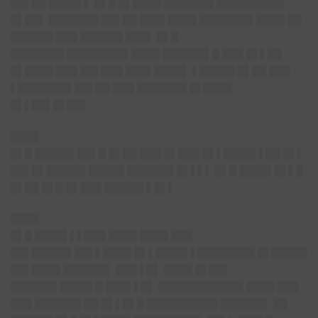
██▌██ ████▌▌ █▌█ █▌████ ███████ █████████▌
█▌██▌ ███████ ██▌██ ███▌████ ███████▌████ ██
██████ ███ ██████ ███▌ █▌█
███████▌████████▌████ ██████▌█ ███ █▌▌██
█▌████ ███ ██▌███ ███▌████▌ ▌█████ █▌██ ███
▌███████▌██▌██ ███ ███████ █▌████
█▌▌██▌█▌██▌
████
█▌█ █████▌██▌█ █▌██ ███ █▌███ █▌▌████▌▌██ █▌▌
██▌█▌█████▌█████ ██████▌█▌▌▌▌ █▌█ ████▌█▌▌█
█▌██ █▌█ █▌███ █████▌▌█▌▌
████
█▌█ ████▌▌▌███ ████ ████ ███
██▌█████▌██▌▌████ █▌▌████▌▌████████ █▌█████
██▌████ ██████▌ ███ ▌█▌ ████ █▌██▌
██████▌████▌█ ███▌▌█▌ ████████████ ████ ███
███ ██████▌██ █▌▌█▌█ ██████████ ██████▌ ██