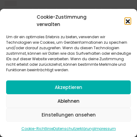
████
████▌████ █▌██ ███ ███▌ ████████ █▌██▌██
Cookie-Zustimmung
██▌████ ███ ███████████████████▌
verwalten
████
Um dir ein optimales Erlebnis zu bieten, verwenden wir
█████ █▌██ █▌█ ████████ ▌█ ███ █████▌██▌█
Technologien wie Cookies, um Geräteinformationen zu speichern
█████ ███████████▌█ █████ █▌██▌ ██████
und/oder darauf zuzugreifen. Wenn du diesen Technologien
███▌███▌▌ ████ ██▌▌ ██ ██▌ █▌▌ ▌████ ██▌█▌
zustimmst, können wir Daten wie das Surfverhalten oder eindeutige
IDs auf dieser Website verarbeiten. Wenn du deine Zustimmung
████████████▌▌ █▌█ █▌████ ██▌ ██▌▌ █▌█▌▌██
nicht erteilst oder zurückziehst, können bestimmte Merkmale und
███▌█████ █████▌██▌ ███ █▌█ ████▌████▌█████▌
Funktionen beeinträchtigt werden.
████ █▌█ ███▌████ ██████▌ ███ █▌█▌ ███
███▌█████ ▌██▌ ▌██████ █████████▌██ ███████
Akzeptieren
▌███▌ ████ ████ █▌█ █▌██▌▌███▌█▌▌█ ███ ████
█▌█▌█ ▌█▌▌
Ablehnen
████
Einstellungen ansehen
██▌███ █▌████ ██▌▌██ ▌█▌██▌ █▌▌█ █████████
█▌███▌▌▌██ ██▌▌▌████▌▌ █▌▌ ███ ████████ ▌█
Cookie-Richtlinie
Datenschutzerklärung
Impressum
█████▌██ ▌████▌ ████ ████ ███ ███ ███▌███▌██