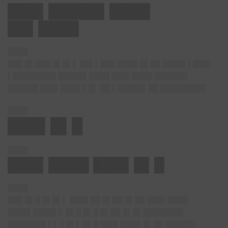
███▌█████▌████
██▌████
████
███ █▌███ █▌█▌▌ ██▌▌███ ████ █▌██ ████▌▌███▌
▌████████▌█████▌████ ███▌████ ██████▌
██████ ███▌████ ▌█▌ ██ ▌█████▌██ █████████
████
███▌█▌█
████
███▌████ ███▌█▌█
████
███ █▌█ █▌█▌▌ ███▌██ █▌██ █▌██ ███▌████
████▌████▌▌ █▌█ █▌█ █▌██ █▌█▌████████
███████▌▌▌ ▌█▌▌ █▌█ ███▌████ █▌██ ██████