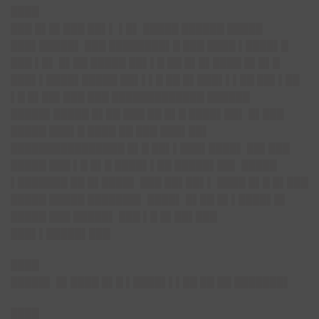
████
███ █▌█▌███ ██▌▌ ▌█▌ █████ ██████ █████
███▌█████▌ ███ ████████▌█ ███ ████ ▌████▌█
███ ▌█▌ █▌██ █████ ██▌▌█ ██ █▌█▌████ █▌█▌█
███▌▌████▌█████ ██▌▌▌█ ██ █▌███▌▌▌██ ██▌▌██
▌█ █▌██▌███ ███ █████████████ ██████
█████▌█████ █▌██ ███ ██ █▌█ ████▌██▌ █▌███
█████ ███▌█ ████ ██ ███ ███▌██▌
████████████████ █▌█ ██▌▌███▌████▌ ██▌███
█████ ███ ▌█ █▌█ ████▌▌██ █████▌██▌ █████
▌███████ ██ █▌████▌ ███ ██▌██▌▌ ████ █▌█ █▌███
█████ █████ ███████▌ ████▌ █▌██ █▌▌████▌█▌
█████ ███ █████▌ ███ ▌█ █▌██▌███
███▌▌█████▌███
████
█████▌ █▌████ █▌█ ▌████▌▌▌██ ██ ██ ███████▌
████