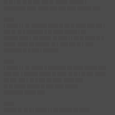
█▌█▌▌█▌ █▌█▌██▌ ██▌█▌ ████▌ █████▌▌
████████▌███▌ ████ ███ ███ ███▌█████▌███
████
▌████▌▌▌ █▌ ██████ ████ █▌██ █▌████ ███ ██▌▌
██▌█▌ █▌█ ██████▌█ █▌████ █████ ▌██
█████▌███▌▌ ██ ████▌ █▌███▌▌▌██ █▌████ █▌█
████▌ ████ ██ █████▌ █▌▌ ███ ██▌█▌▌ ███
███████ █▌█ ███ ▌██████
████
▌████▌▌▌ █▌ ████▌█ ███████ ██ ████ █████ ███
███ ██▌ ▌█████▌████▌█▌███▌ █▌█▌▌█▌██▌ ████
██ ██▌ ██▌▌ █▌█ ██▌██ ███▌ ████ ███
█▌█▌████▌█████ █▌███ ███▌█████
███████▌████▌███
████
█████ █▌ █▌█ ▌████▌▌▌██ █████ ██ ████