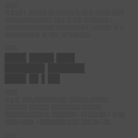
████
█▌█ ██▌▌ ████ █▌██ ██████ █▌██ █▌█ ███▌████
███ ███ ████████▌██▌▌ █▌█ █▌██ ████ █▌▌
███████████ █████ ███ ███ ██▌▌ ▌█████▌ █▌█
█████████▌█▌ █▌███▌██ ███ ███▌
████
███▌████ ███
██████▌██████
███▌█▌▌██
████
█▌█ █▌████ ███████ ███ ██████▌██████
███████▌██████▌█████████▌██████▌
████████████▌█▌ ███████ ▌▌▌█ ███ ██▌▌ █▌██
████▌▌███▌ ▌████████▌████ ███▌█▌▌██▌
████