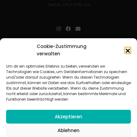
Telefon: 0711 / 9781-419
jugendarbeit.online
- kurz jo - ist der Online-Materialpool für
Cookie-Zustimmung
Mitarbeitende in der christlichen Kinder-, Jugend- und jungen
verwalten
Erwachsenenarbeit. Auf
jo
findet man unkompliziert und schnell
zahlreiche praxiserprobte Materialien und gewinnt so Zeit für
Beziehungsarbeit.
Um dir ein optimales Erlebnis zu bieten, verwenden wir
Technologien wie Cookies, um Geräteinformationen zu speichern
und/oder darauf zuzugreifen. Wenn du diesen Technologien
Beteiligte Verbände
zustimmst, können wir Daten wie das Surfverhalten oder eindeutige
CVJM-Landesverband Bayern e. V.
|
CVJM-Gesamtverband in
IDs auf dieser Website verarbeiten. Wenn du deine Zustimmung
Deutschland e. V.
nicht erteilst oder zurückziehst, können bestimmte Merkmale und
CVJM-Westbund e. V.
|
Deutscher Jugendverband „Entschieden für
Funktionen beeinträchtigt werden.
Christus“ e. V.
Evangelisches Jugendwerk in Württemberg
Akzeptieren
Ablehnen