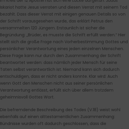
Im Kreis der 12 Apostel hat sich eine Lücke aufgetan. Judas
Iskariot hatte Jesus verraten und diesen Verrat mit seinem Tod
bezahlt. Dass dieser Verrat mit einigen genauen Details so von
der Schrift vorausgesehen wurde, das erklärt Petrus den
versammelten 120 Jüngern. Erstaunlich ist sicher die
Begründung: „Brüder, es musste die Schrift erfüllt werden.“ Hier
stellt sich die große Frage nach Vorherbestimmung Gottes und
persönlicher Verantwortung eines jeden einzelnen Menschen.
Diese Frage kann nur durch den Zusammenhang der Schrift
beantwortet werden: dass nämlich jeder Mensch für seine
Taten selbst verantwortlich ist. Niemand kann sich dadurch
entschuldigen, dass er nicht anders konnte. Klar wird: Auch
wenn Gott den Menschen nicht aus seiner persönlichen
Verantwortung entlässt, erfüllt sich über allem trotzdem
geheimnisvoll Gottes Wort.
Die befremdende Beschreibung des Todes (V.18) weist wohl
ebenfalls auf einen alttestamentlichen Zusammenhang:
Bündnisse wurden oft dadurch geschlossen, dass die