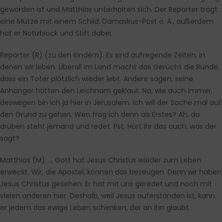
geworden ist und Matthias unterhalten sich. Der Reporter trägt
eine Mütze mit einem Schild: Damaskus-Post o. Ä., außerdem
hat er Notizblock und Stift dabei.
Reporter (R)
(
zu den Kindern
)
:
Es sind aufregende Zeiten, in
denen wir leben. Überall im Land macht das Gerücht die Runde,
dass ein Toter plötzlich wieder lebt. Andere sagen, seine
Anhänger hätten den Leichnam geklaut. Na, wie auch immer,
deswegen bin ich ja hier in Jerusalem. Ich will der Sache mal auf
den Grund zu gehen. Wen frag ich denn als Erstes? Ah, da
drüben steht jemand und redet. Pst. Hört ihr das auch, was der
sagt?
Matthias (M)
: … Gott hat Jesus Christus wieder zum Leben
erweckt. Wir, die Apostel, können das bezeugen. Denn wir haben
Jesus Christus gesehen. Er hat mit uns geredet und noch mit
vielen anderen hier. Deshalb, weil Jesus auferstanden ist, kann
er jedem das ewige Leben schenken, der an ihn glaubt.