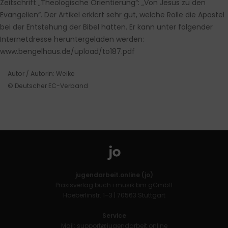
Zeitschrift „Theologische Orientierung“: „Von Jesus zu den
Evangelien“. Der Artikel erklärt sehr gut, welche Rolle die Apostel
bei der Entstehung der Bibel hatten. Er kann unter folgender
Internetdresse heruntergeladen werden:
www.bengelhaus.de/upload/to187.pdf
Autor / Autorin: Weike
© Deutscher EC-Verband
jugendarbeit.online (jo)
Praxisverlag buch+musik bm gGmbH
Haeberlinstr. 1–3 | 70563 Stuttgart
Service
Mail:
support@jugendarbeit.online