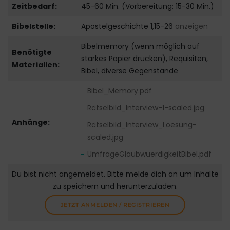
Zeitbedarf:
45-60 Min. (Vorbereitung: 15-30 Min.)
Bibelstelle:
Apostelgeschichte 1,15-26
anzeigen
Bibelmemory (wenn möglich auf
Benötigte
starkes Papier drucken), Requisiten,
Materialien:
Bibel, diverse Gegenstände
Bibel_Memory.pdf
Rätselbild_Interview-1-scaled.jpg
Anhänge:
Rätselbild_Interview_Loesung-
scaled.jpg
UmfrageGlaubwuerdigkeitBibel.pdf
Du bist nicht angemeldet. Bitte melde dich an um Inhalte
zu speichern und herunterzuladen.
JETZT ANMELDEN / REGISTRIEREN