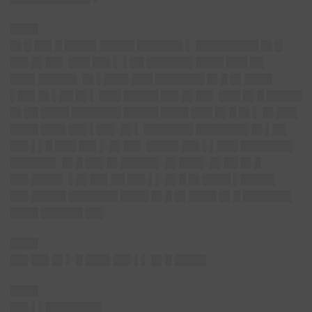
████
█▌█ ██▌█ ████▌█████ ██████▌▌ █████████ █▌█
██▌█▌██▌ ███ ██▌▌ ▌██ ██████▌████ ███ ██
███▌█████▌ █▌▌███▌███ ███████ █▌█ █▌████
▌██▌█▌▌██ █▌▌ ███ █████ ██▌█▌██▌ ███ █▌█ █████
█▌██ ████ ███████ █████ ████ ███ █▌█ █▌▌ █▌███
████ ███▌██▌▌██▌ █▌▌ ███████ ███████▌█▌▌██
██▌▌▌█ ███ ██▌▌ █▌██▌ ████▌██▌▌▌███ ███████▌
██████▌ █▌█ ██▌█▌█████▌ █▌███▌ █▌██ █▌█
██▌████▌ ▌█▌██▌██ ██▌▌▌ █▌█ █▌████ ▌█████
██▌█████ ███████ ████ █▌█ █▌████ █▌█ ███████
████ ██████ ██▌
████
██▌██▌█▌▌ █ ███▌██▌▌▌ █▌█ ████▌
████
██▌▌▌████████