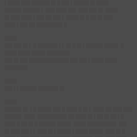
▌████ ███ ██████ █▌█ ██▌▌█████ █▌████
█████▌█████▌▌ ███ ███▌██▌ ███ ██▌█▌ ████
█▌███ ███▌▌██▌██ ██▌▌ ████ █▌█ ██ █▌███
███▌▌██▌██ ████████▌█
████
██▌██▌█▌▌ █ ██████▌▌▌ █▌█ █▌▌█████▌████▌ █
████ ████ ████▌███████▌
██▌█▌██▌█████████████ ██▌██▌▌████ ████
███████▌
████
██▌▌▌█████▌██████▌█▌
████
█████▌█▌ ▌█ ████▌██▌█ ███▌█ █▌▌ ███▌██ ███ ███
█████▌ ███▌ █████████▌██ ███▌█▌▌██ █▌██ ▌█
███▌█ ██ █▌█ █████▌████▌ ████ █████████▌ ██▌
█▌███ ██▌▌▌ ███ █▌▌████▌▌████ ████▌ ███ █▌█