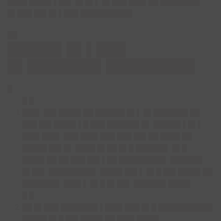
████ ████▌▌██▌ █▌█▌▌ █▌███ ███▌██ ████████
█▌███ ██▌█▌▌███ ██████████▌
██
█████▌█▌▌███
█▌███████▌████████
█
█
█ █
███▌ ██▌████▌██ ██████ █▌▌ █▌███████ ██
███ ██▌████▌▌█ ███ ██████▌█▌ █████▌▌█▌▌
███▌███▌ ███ ███▌███ ███ ██▌██ ████ ██
█████ ██▌█▌ ████ █▌██ █▌█ ██████▌ █▌█
████▌██ ██ ███ ██▌▌██ █████████▌ ██████▌
█▌██▌ █████████▌ ████▌██▌▌ █▌█ ██▌████▌██
███████▌ ███▌▌ █▌█ █▌██▌ ██████▌████▌
█ █
██ █▌███ ███████▌▌███▌███ █▌█ ███████████
█████ █▌█ ██▌████▌██ ███▌████▌