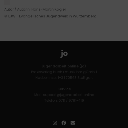
██
Autor / Autorin: Hans-Martin Kögler
© EJW - Evangelisches Jugendwerk in Württemberg
jugendarbeit.online (jo)
Praxisverlag buch+musik bm gGmbH
Haeberlinstr. 1–3 | 70563 Stuttgart
Service
Mail:
support@jugendarbeit.online
Telefon: 0711 / 9781-419