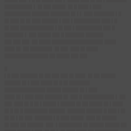
█████████▌▌ █▌██▌████▌ █▌█ ███▌▌███
█████████ ██████ ██████▌█▌▌▌ ███ ███████ ▌█
█▌███ █▌█▌███ █████▌▌██▌▌█████████ ███ ▌█
█▌███ ███████████▌▌█▌██▌▌█████████ ██▌█
██████▌▌ ██▌████▌██▌█ ██████▌██████
██▌██▌██▌ ██ ████ █████████████████▌████
███▌█▌ ██ ███████▌ █▌██▌ ███ █▌████
███████████████ ██ ████▌██▌██▌
█
▌█ ██▌██████ █▌██ ██▌██▌█▌███▌ █▌██ █████
█████▌█▌▌███ ████ █▌█ █▌███████
██████████████ █████ █████▌█▌▌███
███▌█▌▌███ ███ ██████ █▌ ██▌█ ██████████▌▌ ██
██▌ ███ █▌█ █▌▌████▌▌█████ █▌██ ████▌█▌▌███▌
█▌█ █▌█ ████████ █████▌ ██████ █████▌█ ███ ▌█▌
█▌█▌▌█▌██▌ ██████ ▌█ ███ ████▌ ███ █▌█████
█▌███ ██ █████▌ ██▌ ▌████████ █▌█████ █████ ██