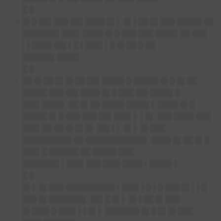
█ █
█▌█ ██▌███ ██▌████ █▌▌ █▌▌██ █▌███ █████ ██
███████▌███▌ ████ █▌█ ███ ███ ████▌██ ███
▌▌████ ██▌▌█ ▌███▌▌█ █▌██ █ ██
██████▌████▌
█ █
██ █▌██ █▌█▌██ ██▌████▌█ █████ █▌█ █▌██
█████ ███ ██▌████ █▌█ ███ ██▌████▌█
███▌████▌ ██ █▌██ ████▌████▌▌ ████ █▌█
█████ █▌█ ███ ███ ██▌███▌▌ ▌█▌ ███ ████ ███
███▌██ ██ █▌█▌█▌ ██▌▌▌ █▌▌ █▌███
██████████ ██ ████████████▌ ████ █▌██ █▌█
███▌█ ██████ ██ █████ ███
███████▌▌███▌███ ███▌████ ▌████▌▌
█ █
█▌▌ █▌███ ██████████ ▌███▌▌█ ▌█ ███ █▌▌▌█
███ █▌███████▌ ██▌█ █▌▌ █▌▌██ █▌███
█▌███▌█ ███▌▌▌█▌▌ ███████ █▌█ █▌█▌███