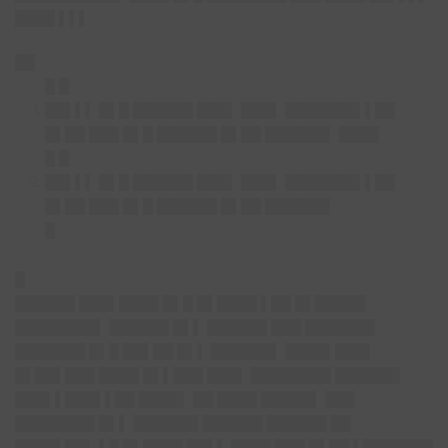
████ ▌▌▌
██
█ █
██▌▌▌ █▌█ ██████ ███▌ ███▌ ███████▌▌██
█▌██ ███ █▌█ ██████ █▌██ ██████▌ ████
█ █
██▌▌▌ █▌█ ██████ ███▌ ███▌ ███████▌▌██
█▌██ ███ █▌█ ██████ █▌██ ██████▌
█
█
██████ ███▌████ █▌█ █▌████ ▌██ █▌█████
████████▌ ██████ █▌▌ ██████ ███ ███████
███████ █▌█ ██▌██ █▌▌ ██████▌ ████▌███▌
█▌██▌███ ████ █▌▌███ ███▌ ████████ ██████▌
███▌▌███▌▌██ ████▌ ██ ████ █████▌ ███
████████ █▌▌ ██████▌██████ ██████ ██
████▌██▌ ▌█ █▌████ ██▌▌ ████ ███ █▌██ ▌███████