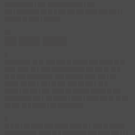
█████████▌▌██▌ ███████████▌▌██▌
██▌▌███████▌██ █▌█ ██▌██▌██▌████ ███ ██▌▌▌
█████▌█▌███▌▌█████▌
██
██ ███▌████
█
████████▌ █▌█▌ ███ ███ █▌█████ ███ ████▌█▌█▌
███▌ ███▌ █▌▌ ███ ███████████ ██▌██▌█▌ █▌█
█▌█▌███ ████████▌ ███ ██████ ███▌ ██▌▌██
████▌ ██ ██▌▌ ██ ▌█▌██▌ ███ ██ ██▌▌ █▌█
████▌▌██ ██▌▌██▌ ████ ██ █████▌█████ █▌██▌
█████████ ██▌▌ ██ ████▌▌███▌▌████ ██▌█▌ █▌██
██ ██▌ █▌█ ████▌▌██ ████████▌
█
█▌█ █▌▌██ ████ ███ ████▌████ █▌▌ ███ █▌█████
██████████▌ ████ █▌█ ████████ ███ ████ ██▌▌▌▌