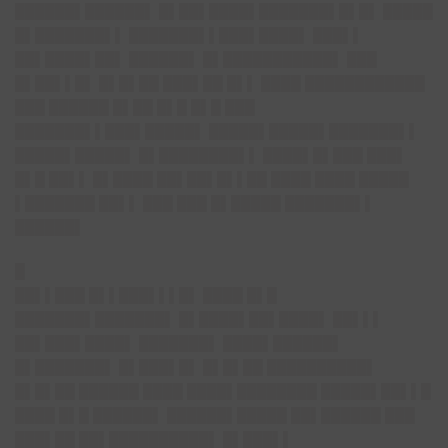
██████▌██████▌ █▌██▌████▌███████▌█▌█▌ █████
█▌███████▌▌ ███████▌▌███▌████▌ ███▌▌
██▌████▌██▌ ██████▌ █▌███████████▌ ███
█▌██▌▌█▌ █▌█▌██ ███▌██ █▌▌ ████ ████████████
███ ██████ █▌██ █▌█ █▌█ ███
███████▌▌███▌█████▌ █████▌█████▌███████▌▌
█████▌█████▌ █▌████████▌▌ ████▌█▌███ ███▌
█▌█ ██▌▌ █▌████ ██▌██▌█▌▌██ ████ ████ █████
▌███████ ██▌▌ ███ ███ █▌█████ ███████▌▌
██████▌
█
██▌▌███ █▌▌███▌▌▌█▌ ████ █▌█
███████▌███████▌ █▌████▌██▌████▌ ██▌▌▌
██▌███▌████▌ ███████▌ ████▌██████▌
█▌███████▌ █▌███▌█▌ █▌█▌██ ██████████▌
█▌█▌██ ██████ ████ ████▌████████ █████▌██▌▌█
████ █▌█ ██████▌ ██████▌█████ ██▌██████ ███
███▌██ ██▌██████████▌ █▌███▌▌