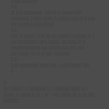
████ ██████▌
█ █
█▌█ █▌███████▌ ███ █▌█ █████ ███
███████▌▌███▌████ █▌█████ ███ █▌█ ███
██▌████▌█ ███▌████▌
█ █
███ █▌████ ▌█ █▌██ ██▌████▌█ █████ █▌█
██▌████████ ███▌████▌ ██ ████ █▌█
████████████ ██▌█████ ███ ██▌███
██▌████▌██ █▌█▌██▌ ██████▌
█ █
███ ████████ ████ ██▌▌████ ████▌██▌
█
█
█▌▌████▌▌█ ███████ █▌█ ██████ ████ █▌▌
████▌█▌████ █▌█▌▌ █▌▌ ██▌████▌██ █▌█▌██▌
██████▌