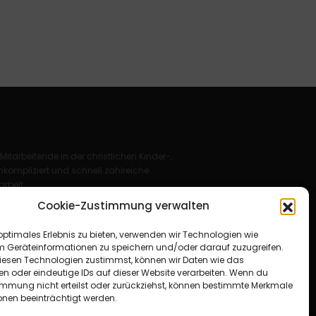
 Mitarbeitende in der christlichen Kinder-,
kompliziert und schnell zahlreiche
rbeit.
Cookie-Zustimmung verwalten
Deutschland e. V.
optimales Erlebnis zu bieten, verwenden wir Technologien wie
für Christus“ e. V.
m Geräteinformationen zu speichern und/oder darauf zuzugreifen.
esen Technologien zustimmst, können wir Daten wie das
en oder eindeutige IDs auf dieser Website verarbeiten. Wenn du
immung nicht erteilst oder zurückziehst, können bestimmte Merkmale
onen beeinträchtigt werden.