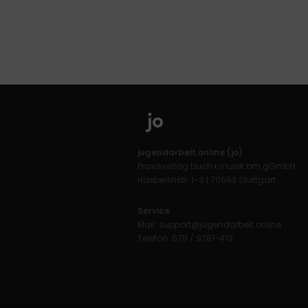
jugendarbeit.online (jo)
Praxisverlag buch+musik bm gGmbH
Haeberlinstr. 1–3 | 70563 Stuttgart
Service
Mail:
support@jugendarbeit.online
Telefon: 0711 / 9781-419