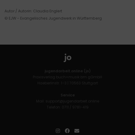
Autor / Autorin: Claudia Englert
© EJW - Evangelisches Jugendwerk in Württemberg
jugendarbeit.online (jo)
Praxisverlag buch+musik bm gGmbH
Haeberlinstr. 1–3 | 70563 Stuttgart
Service
Mail:
support@jugendarbeit.online
Telefon: 0711 / 9781-419