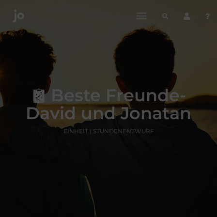
toggle
navigation
Beste Freunde-
David und Jonatan
EINHEIT | STUNDENENTWURF