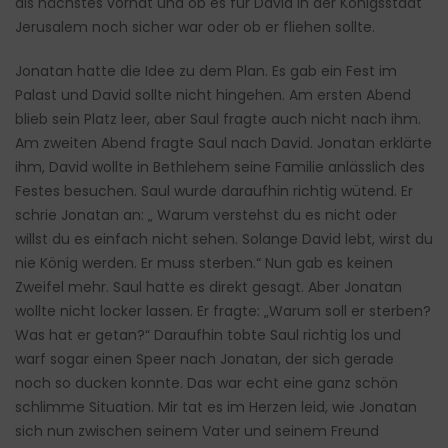
als nächstes vorhat und ob es für David in der Königsstadt
Jerusalem noch sicher war oder ob er fliehen sollte.
Jonatan hatte die Idee zu dem Plan. Es gab ein Fest im
Palast und David sollte nicht hingehen. Am ersten Abend
blieb sein Platz leer, aber Saul fragte auch nicht nach ihm.
Am zweiten Abend fragte Saul nach David. Jonatan erklärte
ihm, David wollte in Bethlehem seine Familie anlässlich des
Festes besuchen. Saul wurde daraufhin richtig wütend. Er
schrie Jonatan an: „ Warum verstehst du es nicht oder
willst du es einfach nicht sehen. Solange David lebt, wirst du
nie König werden. Er muss sterben.“ Nun gab es keinen
Zweifel mehr. Saul hatte es direkt gesagt. Aber Jonatan
wollte nicht locker lassen. Er fragte: „Warum soll er sterben?
Was hat er getan?“ Daraufhin tobte Saul richtig los und
warf sogar einen Speer nach Jonatan, der sich gerade
noch so ducken konnte. Das war echt eine ganz schön
schlimme Situation. Mir tat es im Herzen leid, wie Jonatan
sich nun zwischen seinem Vater und seinem Freund