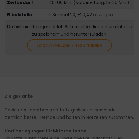
Zeitbedarf:
45-60 Min. (Vorbereitung: 15-30 Min.)
Bibelstelle:
1. Samuel 20,1-20,42
anzeigen
Du bist nicht angemeldet. Bitte melde dich an um Inhalte
zu speichern und herunterzuladen.
JETZT ANMELDEN / REGISTRIEREN
Zielgedanke
David und Jonathan sind trotz großer Unterschiede
ziemlich beste Freunde und halten in Notzeiten zusammen.
Vor
ü
berlegungen f
ü
r Mitarbeitende
Im Mittelpunkt steht eine ungleiche Freundschaft: Der