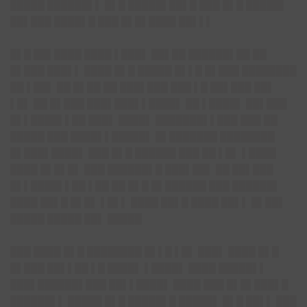
█████ ██████▌▌ █▌█ █████▌██▌█ ███ █▌█ █████▌
██▌███ ████▌█ ███ █▌█▌████ ██▌▌▌
█▌█ ██▌████ ████ ▌███▌ ██▌██ ██████▌██ ██
█▌███ ███▌▌ ████ █▌█ █████ █▌▌█ █▌███ ████████
██ ▌██▌ ██ █▌██ ██ ███▌███ ███ ▌█ ██▌███ ██▌
▌█▌ ██ █▌███ ███▌███▌▌████▌ ██ ▌████▌ ██▌███
█▌▌████▌▌██ ███▌ ████▌ ███████▌▌███ ███ ██
█████ ███ ████▌▌█████▌ █▌███████ ████████
█▌███▌████▌ ███ █▌█ ██████ ███ ██ ▌█▌ ▌████
████ █▌█▌█▌ ███ ██████▌█ ███▌██▌ ██ ██▌███
█▌▌████▌▌██ ▌██ ██ █▌█ █▌██████ ███ ██████▌
████ ██▌█ █▌█▌ ▌█▌▌ ████ ██▌█ ████ ██▌▌ █▌██▌
█████ █████ ██▌ █████
███ ████ █▌█ ████████ █▌▌█ ▌█▌ ███▌ ████ █▌█
█▌███ ██▌▌██ ▌█ ████▌ ▌████▌ ████ █████▌▌
███▌██████▌███ ██▌▌████▌ ████ ███ █▌█▌███▌█
██████▌▌ █████ █▌█ █████▌█ █████▌ █▌█ ██▌▌ ███