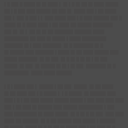
▌█ ██▌█ ████ █▌█▌███▌▌ █▌▌█ █▌██ █▌███▌████▌
██ ▌█ ██▌███ █████ ██ ██▌█▌ ████ ██▌▌██ ████
██▌▌ ██▌█ ██▌▌▌ ███ ████ ███ ▌█ ███ █████▌██▌█
████ █▌█ ███▌███▌▌██ ███▌██ █████ ███████
██▌█▌ █▌▌ ██ █▌█▌██ ██████▌██████ ████
████████▌██ ███ █▌████▌▌████ ████████▌
██████▌█▌▌███ ██████▌ █▌█ ███████ █▌█
█▌█████ ███ ██████▌▌████ █▌██ ███▌█████ ███
████▌██████▌ █▌█▌██▌ █▌█ █▌█ █▌█▌▌█▌██▌
████▌ █▌██▌ █▌█████ █▌█▌▌█▌██▌ ███████ █▌█
████████▌ ████ ████ █████▌
▌█ ▌████ ██▌▌ █████ ▌██ ██▌ ████▌ █▌██ ████
█▌██ ███▌██▌▌█ ████▌▌ ▌█ ████▌ █▌█████▌███
███ ▌█ ▌██ ███ ████▌█████ ████▌▌██▌███ ███ ███
██▌▌██ ███ █▌█████ ███ █████ ████████▌▌██▌
███ ████████ █▌███▌████▌ █▌█ █▌█ █▌██▌ ███ ███
███▌██ █████▌ █▌█ ██ █████ ███ ████▌▌█████▌
█▌████▌ ████ █▌█ █▌██ █▌████ ██▌▌██ ███ █▌█