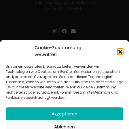
Mail:
support@jugendarbeit.online
Telefon: 0711 / 9781-419
jugendarbeit.online
- kurz jo - ist der Online-Materialpool für
Cookie-Zustimmung
Mitarbeitende in der christlichen Kinder-, Jugend- und jungen
verwalten
Erwachsenenarbeit. Auf
jo
findet man unkompliziert und schnell
zahlreiche praxiserprobte Materialien und gewinnt so Zeit für
Beziehungsarbeit.
Um dir ein optimales Erlebnis zu bieten, verwenden wir
Technologien wie Cookies, um Geräteinformationen zu speichern
und/oder darauf zuzugreifen. Wenn du diesen Technologien
Beteiligte Verbände
zustimmst, können wir Daten wie das Surfverhalten oder eindeutige
CVJM-Landesverband Bayern e. V.
|
CVJM-Gesamtverband in
IDs auf dieser Website verarbeiten. Wenn du deine Zustimmung
Deutschland e. V.
nicht erteilst oder zurückziehst, können bestimmte Merkmale und
CVJM-Westbund e. V.
|
Deutscher Jugendverband „Entschieden für
Funktionen beeinträchtigt werden.
Christus“ e. V.
Evangelisches Jugendwerk in Württemberg
Akzeptieren
Ablehnen