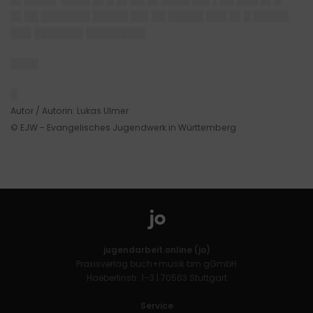
█▌██ ███████ █████ ██▌██ █████ ███ █▌█ █████
███ ███████ ████████▌
████
█
Autor / Autorin: Lukas Ulmer
© EJW - Evangelisches Jugendwerk in Württemberg
jugendarbeit.online (jo)
Praxisverlag buch+musik bm gGmbH
Haeberlinstr. 1–3 | 70563 Stuttgart
Service