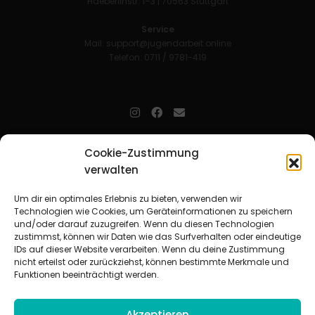
Haeberlinstr. 1–3 | 70563 Stuttgart
Service
Mail:
support@jugendarbeit.online
Telefon: 0711 / 9781-419
jugendarbeit.online
- kurz jo - ist der Online-Materialpool für
Cookie-Zustimmung
Mitarbeitende in der christlichen Kinder-, Jugend- und jungen
verwalten
Erwachsenenarbeit. Auf
jo
findet man unkompliziert und schnell
zahlreiche praxiserprobte Materialien und gewinnt so Zeit für
Beziehungsarbeit.
Um dir ein optimales Erlebnis zu bieten, verwenden wir
Technologien wie Cookies, um Geräteinformationen zu speichern
und/oder darauf zuzugreifen. Wenn du diesen Technologien
Beteiligte Verbände
zustimmst, können wir Daten wie das Surfverhalten oder eindeutige
CVJM-Landesverband Bayern e. V.
|
CVJM-Gesamtverband in
IDs auf dieser Website verarbeiten. Wenn du deine Zustimmung
Deutschland e. V.
nicht erteilst oder zurückziehst, können bestimmte Merkmale und
CVJM-Westbund e. V.
|
Deutscher Jugendverband „Entschieden für
Funktionen beeinträchtigt werden.
Christus“ e. V.
Evangelisches Jugendwerk in Württemberg
Akzeptieren