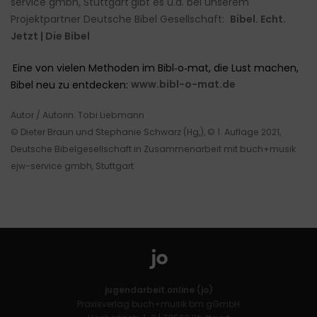
service gmbh, Stuttgart
gibt es u.a. bei unserem
Projektpartner Deutsche Bibel Gesellschaft:
Bibel. Echt.
Jetzt | Die Bibel
Eine von vielen Methoden im Bibl‑o‑mat, die Lust machen,
Bibel neu zu entdecken:
www.bibl-o-mat.de
Autor / Autorin: Tobi Liebmann
© Dieter Braun und Stephanie Schwarz (Hg,), © 1. Auflage 2021,
Deutsche Bibelgesellschaft in Zusammenarbeit mit buch+musik
ejw-service gmbh, Stuttgart
jugendarbeit.online (jo)
Praxisverlag buch+musik bm gGmbH