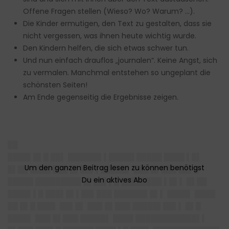
Offene Fragen stellen (Wieso? Wo? Warum? …).
Die Kinder ermutigen, den Text zu gestalten, dass sie
nicht vergessen, was ihnen heute wichtig wurde.
Den Kindern helfen, die sich etwas schwer tun.
Und nun einfach drauflos „journalen“. Keine Angst, sich
zu vermalen. Manchmal entstehen so ungeplant die
schönsten Seiten!
Am Ende gegenseitig die Ergebnisse zeigen.
██
████▌█▌█ ██▌ ██████▌▌█████ █████ ████ ▌█▌
█▌██ ████ ███ █▌██▌▌█████▌ ███ █▌███ ██▌█
█████ █████████ █▌██▌▌█ ████████ ▌█▌▌ █▌██
████▌▌█ ███▌█▌▌██▌███ ██████▌█▌▌ ████▌ ████
██ █▌█ ███▌ ██▌█▌ ███ █▌███ █████▌██▌▌ █▌█
████▌ ███ █▌███ █████▌ ████ ████████████▌▌