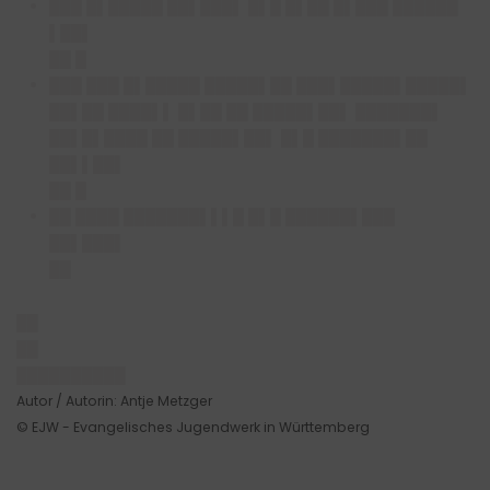
███ █▌█████ ██▌███▌ █▌█ █▌██ █▌███ ██████
▌██▌
██ █
███ ███ █▌█████ █████▌██ ███▌█████▌█████▌
██▌██ ████▌▌ █▌██ ██ █████▌██▌ ███████▌
██▌█▌████ ██ █████▌██▌ █▌█ ███████▌██
██▌▌██▌
██ █
██ ████ ███████▌▌▌█ █▌█ ██████▌███
██▌███▌
██
██
██
██████████
Autor / Autorin: Antje Metzger
© EJW - Evangelisches Jugendwerk in Württemberg