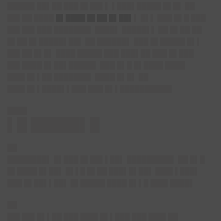
█████▌██▌██ ███ █▌██▌▌ ▌███▌█████ █▌█▌ ██
██▌██ ████
█▌████ █▌██ █▌██▌
▌ █▌▌ ███ █▌█ ███
██▌██▌███ ███████▌ ████▌ █████▌▌ ██ █▌██ ██
█▌██ █▌█████▌██▌ ██ ██████▌ ███ █▌█████ █▌▌
██▌██ █▌█▌ ████ █████ ███ ███▌██ ███ █▌███
██▌████ █▌██▌█████▌ ███ █▌█ █▌████ ████
███▌█▌▌██ ███████▌ ████ █▌█▌ ██
███▌█▌▌████▌▌███ ███ █▌▌██████████▌
████
▌█ █████▌█
██
████████▌ █▌███ █▌██▌▌██▌ █████████▌ ██ █▌█
█▌████ █▌██▌ █▌▌█ █▌██ ███▌█▌██▌ ███▌▌███▌
███ █▌██▌▌██▌ █▌█████ ████ █▌▌█ ███▌████▌
██
██▌██▌█▌▌██ ███ ███▌█▌▌███ ███ ███▌██