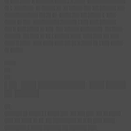
█▌███ ███▌█ ██████ ████ ▌█ ███▌ █████████████
█▌▌ ██████▌ █▌████▌█▌ █▌████▌██▌██ █████▌██▌
███████████▌██ █▌█▌ ████ ██▌██ ████▌▌ ███
████ █▌██▌ █████████ █████▌▌██▌███ █████▌
██▌█ ███ ████ █▌██▌ ██▌█████ ███████▌ ██ ███▌
█████▌ ██ ███ █▌█▌▌█████ ███▌ ███ ███ ██ ███
███▌█ ███▌ ███ ███▌███ ██ █▌█ ███▌█▌▌██▌████
█▌████▌
████
██
██
▌█▌ ███ █████████▌ ███ ████
█▌█████
██
██████ █▌████ ▌▌████ ██▌ ██ ██▌██▌ ██ █▌████
███ ██ ███▌█▌█▌ ██ ████████ █▌█ █▌███ ████
███████▌▌████ ██████ ██ ██████ ███