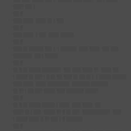
███▌██▌▌
██ █
███ ███▌ ███▌█▌▌██▌
██ █
███ ███▌ ▌██▌ ███▌████▌
██ █
███ █▌█████ ██▌▌ ▌█████▌ ███ ███▌ ██▌██▌
██████▌ ██ ▌████▌
██ █
█▌█ █▌████ ██████▌ ██▌███ ███▌█▌ ███▌██
▌████ █▌██▌▌█ █▌██ ███ █▌██ █▌▌ ▌████ █████
███ ███▌ ███▌███████▌ ██████ ██████
█▌█▌▌██ ██▌████ ███ ██████ ████▌
██ █
█▌█ █▌████ ████▌▌███▌ ███ ███▌ ██
███▌█▌▌██▌ ████ █▌█ █▌██▌ █████████▌ ███
▌████ ███▌█ █▌██▌▌█ █████▌
██ █