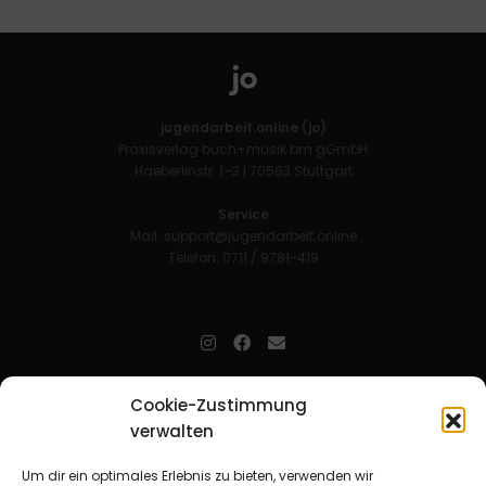
jugendarbeit.online (jo)
Praxisverlag buch+musik bm gGmbH
Haeberlinstr. 1–3 | 70563 Stuttgart
Service
Mail:
support@jugendarbeit.online
Telefon: 0711 / 9781-419
jugendarbeit.online
- kurz jo - ist der Online-Materialpool für
Cookie-Zustimmung
Mitarbeitende in der christlichen Kinder-, Jugend- und jungen
verwalten
Erwachsenenarbeit. Auf
jo
findet man unkompliziert und schnell
zahlreiche praxiserprobte Materialien und gewinnt so Zeit für
Beziehungsarbeit.
Um dir ein optimales Erlebnis zu bieten, verwenden wir