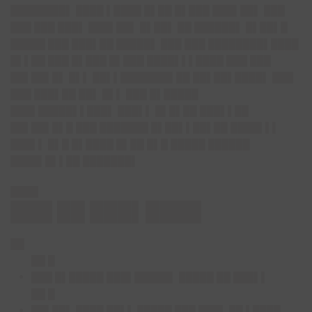
████████▌ ████ ▌████ █▌██ █▌███ ███▌██▌ ███
███ ███ ███▌ ███▌██▌ █▌██▌ ██ ██████▌ █▌██▌█
█████ ███ ███▌██ █████▌ ███ ███ ████████▌████
█▌▌██ ███ █▌███ █▌███ ████▌▌▌████ ███ ███
██▌██▌█▌ █▌▌ ██▌▌███████▌██ ██▌██▌████▌ ███
███ ███▌██ ██▌ █▌▌ ███ █▌█████
███▌█████▌▌███▌ ███▌▌ █▌█▌██ ███▌▌██
██▌██▌█▌█ ███ ███████ █▌██▌▌██▌██ ████▌▌▌
███▌▌ █▌█ █▌████ █▌██ █▌█ █████ ██████
████▌█▌▌██ ███████▌
████
███ ██ ███▌████
██
██ █
███ █▌█████ ███▌█████▌ █████ ██ ███▌▌
██ █
██▌██▌ ████ ██▌▌ █████ ███ ███▌ ██ ▌████