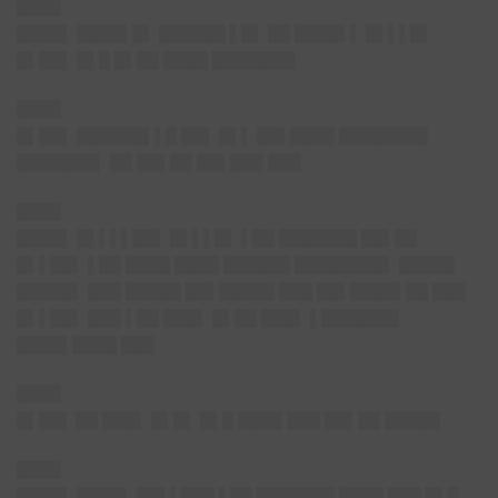
████
████▌
████▌█▌ ██████ ▌█▌ ██ ████▌▌ █▌▌▌█▌
█▌██▌ █▌█ █▌██ ████ ███████▌
████
█▌██▌
██████▌▌█
██▌ █▌▌ ██▌████ ████████
███████▌ ██ ██▌██ ██▌███ ███
████
████▌
█▌▌▌▌██▌ █▌▌▌█▌ ▌██ ███████ ██▌██
█▌▌██▌ ▌██ ████ ████ ██████ ████████▌ █████
█████▌ ███ █████ ██▌█████ ███ ██▌████▌██ ███
█▌▌██▌ ███ ▌██ ███▌ █▌██ ███▌ ▌███████
████▌████ ███
████
█▌██▌
██ ███▌ █▌█▌ █▌█ ████ ███ ██▌██ █████
████
████▌
████▌ ██▌▌███
▌██ ███████ ████ ███ █▌█