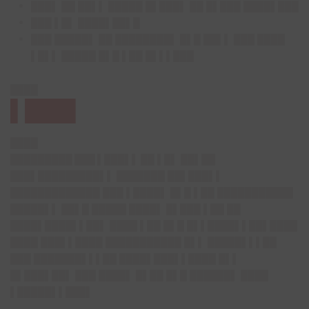
███▌ ██ ██▌▌ █████ █▌███▌ ██ █▌███ ████▌███
███ ▌█▌ ████▌██▌█
███ █████▌ ██ ████████▌ █▌█ ██▌▌ ███ ████
▌█▌▌ █████ █▌█ ▌██ █▌▌▌███
████
▌███▌
████
█████████ ███ ▌███▌▌
██ ▌█▌ ██▌██
███▌█████████▌▌ ███████ ██▌███▌▌
█████████████ ███ ▌████▌ █▌█ ▌██ ███████████
█████▌▌ ██▌█ █████ ████▌ █▌███ ▌██ ██
████▌████▌▌██▌ ████ ▌██ █▌█ █▌▌████▌▌██▌████
████ ███▌▌████ ███████████ █▌▌ █████▌▌▌██
███ ███████▌▌▌██ ████▌███▌▌████ █▌▌
█▌███▌██▌ ███ ████▌ █▌██ █▌█ ██████▌ ████
▌█████▌▌███▌