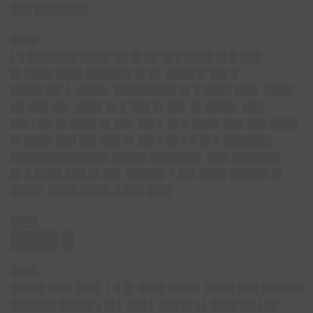
███ ███████▌
████
▌█ ███████ ████▌██ █▌██ █▌█ ████ █▌█ ███
█▌████ ████ ██████▌█▌█▌ ████ █▌██▌█
████▌██▌▌ ████▌ █████████ █▌█ ████ ███▌ ████
██ ███ ██▌ ████ █▌█ ███ █▌██▌ █▌████▌ ███
██▌▌██ █▌████ █▌██▌ ██▌▌ █▌█ ████ ███ ███ ████
█▌████ ███ ██▌███ █▌██▌▌██ ▌█ █▌█ ███████
██████████████ █████ ███████▌ ███ ███████
█▌█ ████ ███ █▌██▌ █████▌ ▌██▌████ █████▌█▌
████▌ ████ ████▌█ ███ ███▌
████
████ █
████
█████ ███▌███▌ ▌█ █▌████ ████▌ ████ ███ ██████
██████▌█████ ▌█▌▌ ██▌▌ ███ █▌▌▌████ ██ ▌██