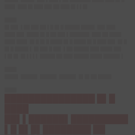
███▌ ███ █▌███ ██▌██ ███ █▌▌▌█▌
████
█▌██▌
▌██ ██▌██ ▌█ █▌█ █████ ████▌ ██▌███
███▌██▌ ████ █▌█ ██ ██▌▌██████▌ ███ ██ ████
███▌███▌ █▌█ █▌█ ████ █▌█ ████ █▌█ ███ ██▌ █▌█
█▌█ ████▌▌
█▌██▌█
██▌ ▌██ █████ ███ ████ ██▌
▌█▌█▌ █▌▌▌▌▌ █████ ██ ███ █████ ████ █████▌▌
████
████▌
█████▌ █████▌ █████▌ █▌█▌██ ████▌
████
███████████████ █▌█
████
██▌▌██████▌█████████▌
▌█ █▌█▌████████ ██