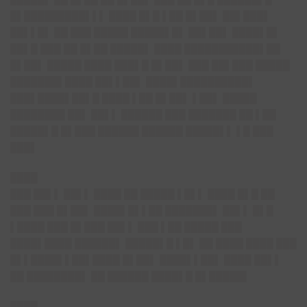
█▌█████████▌▌▌ ████ █▌█ ▌██ █▌██▌ ██▌███▌
██▌▌█▌ ██ ███ █████ █████▌█▌ ██▌██▌ ████▌█▌
██▌█ ███ ██ █▌██ █████▌ ████ ███████████▌██
█▌██▌ █████ ████ ███▌█ █▌██▌ ███ ██▌███ █████
███████▌████ ██▌▌██▌ ████▌██████████▌
███▌████▌██▌█ ████ ▌██ █▌██▌ ▌██▌ █████
████████ ██▌ ██▌▌ ██████ ███ ███████ ██ ▌██
█████▌█ █▌███ ██████ ██████ █████▌▌ ▌█ ███
███▌
████
███ ██▌▌ ██▌▌ ████ ██ █████ ▌█▌▌ ████ █▌█ ██
███ ███ █▌██▌ ████▌█▌▌██ ███████▌ ██▌▌ █▌█
▌████ ███ █▌███ ██▌▌ ███ ▌██ █████ ███
████▌████ ██████▌ █████▌█ ▌█▌ ██ ████ ████ ███
█▌▌████▌▌██▌████ █▌██▌ ████▌▌██▌ ████ ██▌▌
██ ████████▌ ██ ██████ ████▌█ █▌█████▌
████