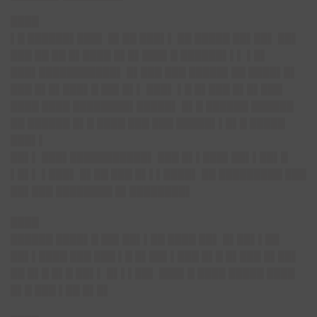
████
▌█ ██████▌███▌ █▌██ ███▌▌ ██ █████ ██▌██▌ ██▌
███ ██ ██ █▌████ █▌█▌███▌█ ██████▌▌▌ ▌█▌
███▌███████████▌ █▌███ ███ █████▌██ ████▌█▌
███ █▌█▌███▌█ ██▌█▌▌ ███▌ ▌█ █▌███ █▌█▌███
████ ████ ████████▌█████▌ █▌█ ██████ ██████
██ ██████ █▌█ ████ ███ ███ █████▌▌█▌█ █████
███▌▌
██▌▌ ███▌███████████▌ ███ █▌▌███▌██▌▌██▌█
▌█▌▌ ▌███▌ █▌██ ███ █▌▌▌████▌ ██ █████████ ███
██▌███ ████████ █▌████████▌
████
██████ ████▌█ ██▌██▌▌██ ████ ██▌ █▌██▌▌██
██▌▌████ ███ ███ ▌█ █▌██▌▌███ █▌█ █▌███ █▌██▌
██ █▌█ █▌█ ██▌▌ █▌▌▌██▌ ███▌█ ████ █████ ████
█▌█ ███ ▌██ █▌█▌