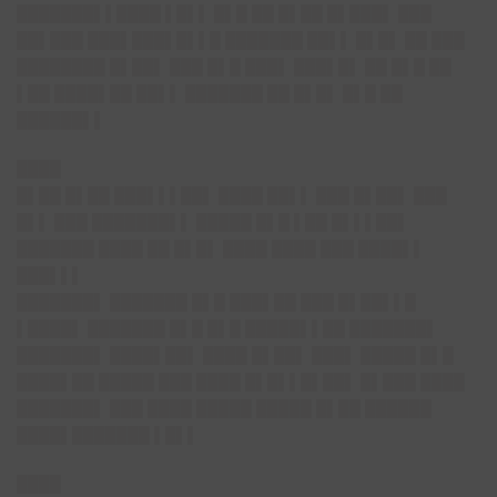
███████▌▌████ ▌█▌▌ █▌█ ██ █▌██ █▌███▌ ███
██▌███ ███▌███▌█▌▌█ ███████ ██▌▌ █▌█▌ ██ ███
████████ █▌██▌ ███ █▌█ ███▌ ███▌█▌ ██ █▌█ ██
▌██ ████▌██ ██▌▌ ███████ ██ █▌█▌ █▌█ ██
██████▌▌
████
█▌██ █▌██ ███▌▌▌██▌ ████ ██▌▌ ███ █▌██▌ ███
█▌▌ ███ ███████▌▌ █████ █▌█ ▌██ █▌▌▌██▌
███████ ████ ██ █▌█▌ ████ ████ ███ ████▌▌
███▌▌▌
███████▌ ███████ █▌█ ███▌██ ███ █▌██▌▌█
▌████▌ ███████ █▌█ █▌█ █████▌▌██ ███████▌
███████▌ ████▌██▌ ████ █▌██▌ ███▌ █████ █▌█
████▌██ █████ ███ ████ █▌█▌▌█▌██▌ █▌███ ████
███████▌ ███ ████ █████ █████ █▌██ ██████
████▌███████ ▌█▌▌
████