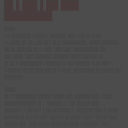
█▌▌██▌▌██ ███
████████
████
▌█ ███████ ████▌▌█████▌ ██▌▌██ █▌█ ██
▌▌███▌██ █▌▌██ █▌▌█▌█ ████████▌ ████ ██████
██ █▌███ ██ █▌▌▌██▌ ██▌██▌ █████████ ██
██▌███▌ ███ ██████ █████▌████ ██ ██▌█▌
█▌█▌█ ████████ ▌█████ █▌██ █████▌█ █▌██▌▌
▌█████ ██ █▌███ ██ █▌▌▌██▌ ███████▌██ ████ ██
██████▌
████
█▌█ ████████ █████ ████ ██▌█████▌██▌▌███
███████████ █▌▌ █████▌▌▌██ ███ █▌██▌
█████▌▌▌██ █▌▌▌██ ██████▌▌ ██████ ███ ▌████
█████ █▌█▌▌█▌██▌ █████ █▌███▌ ██▌▌ ██ █▌███
████▌██▌ ███ ████ ████ █▌███▌██████ ▌█▌▌