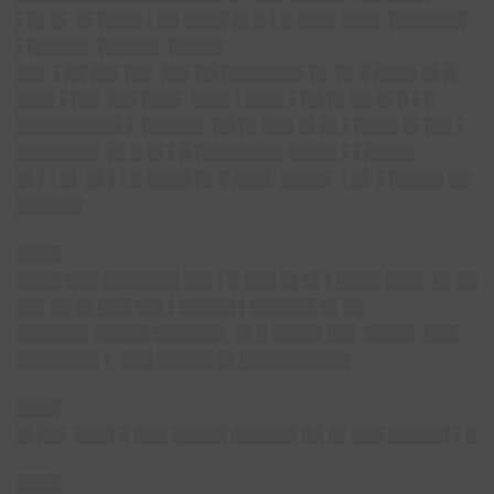
▌█▌█▌ █▌████ ▌██ ████ █▌█ ▌█ ███▌███▌ ███████
▌█████▌
█████▌ █████
██▌ ▌██ ██▌██▌ ██▌██ ███████▌█▌ █▌█ ████ █▌█
███▌▌██▌ ██▌███▌ ███▌▌███▌▌██ █▌██ █▌█ ▌█
█████████▌▌
█████▌ ██ █▌███ █▌█▌▌████ █▌██▌▌
███████▌ █▌█ █▌▌█ ████████
████▌▌▌████▌
█▌▌▌█▌ █▌▌▌█ ████ █▌█ ███▌ ████▌ ▌█▌ ▌█████ ██
██████
████
████ ███ ███████ ██▌▌█ ███ █▌█▌▌████ ███▌ █▌██
██▌██ █▌███ ██▌▌█████ ▌██████ █▌██
██████▌█████ ██████▌ █▌█ ████▌██▌ ████▌ ███
███████▌▌ ███ █████ █▌██████████
████
█▌██▌
███▌█ ███ █████ ██████ ██ █▌███ █████▌▌█
████