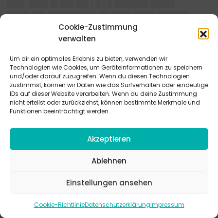
███▌ ████ █▌███ ██▌▌█ ▌█ ███████ █████
█▌██▌███ ██████▌ ▌█▌ ██ ████ ████▌██████▌
█▌█████ ██▌ ██████████▌███▌ █████ █▌█ ██▌▌
Cookie-Zustimmung
█▌▌▌██▌ ██████ ▌█▌ ██ ▌████ █████▌████▌▌████
verwalten
████▌███▌▌ ▌█ ███ ███████████▌██▌████ █████▌
Um dir ein optimales Erlebnis zu bieten, verwenden wir
▌██ █▌███ ███▌█ ███▌█▌▌██ ███ █▌█ ████████ █▌▌
Technologien wie Cookies, um Geräteinformationen zu speichern
████▌█████▌ █▌▌████ ███ █▌▌██▌ ███ ████
und/oder darauf zuzugreifen. Wenn du diesen Technologien
█▌████▌▌▌▌ ███▌█▌▌██ ▌█████▌ ████ ███████
zustimmst, können wir Daten wie das Surfverhalten oder eindeutige
IDs auf dieser Website verarbeiten. Wenn du deine Zustimmung
█▌█ ████████ █▌█ ███████ █▌▌ ████ █████
nicht erteilst oder zurückziehst, können bestimmte Merkmale und
██████▌ ██ ███ ██ ████ ████ ▌█ ███████████▌█
Funktionen beeinträchtigt werden.
███ █████████ ██████ ██████▌ ██ █▌█ ███████
████▌█▌ ██████ ███ ███ █████ █▌▌██ ████▌██▌
Akzeptieren
▌█▌▌
Ablehnen
████
██▌█▌█ ███ █████
Einstellungen ansehen
███▌███████
Cookie-Richtlinie
Datenschutzerklärung
Impressum
████