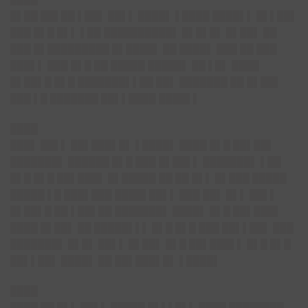
█▌██ ██▌██ ▌██▌ ██▌▌ ████▌ ▌████ ████▌▌ █▌▌██▌
███ █▌█ █▌▌ ▌██ ██████████▌ █▌█▌█▌ █▌██▌ ██
███ █▌█████████ █▌████▌ ██ ████▌ ███ ██ ███
███▌▌ ███ █▌█ ██ █████ █████▌ ██ ▌█▌ ████
█▌██▌█ █▌█ ███████▌▌██ ██▌ ███████ ██ █▌██▌
███ ▌█ ███████ ██▌▌████ ████▌▌
████
███▌ ██▌▌ ██▌███▌█▌ ▌████▌ ████ █▌█ ██▌██▌
███████▌ ██████ █▌█ ███ █▌██▌▌ ███████▌ ▌██
█▌█ █▌█ ██▌███▌ █▌█████ ██ ██ █▌▌ █▌███ █████
█████ ▌█ ███▌███ ████▌██▌▌ ███ ██▌ █▌▌ ██▌▌
█▌██▌█ ██ ▌██▌██ ███████▌ ████▌ █▌█ ██▌███▌
████ █▌██▌ ██ █████▌▌▌ █▌█ █▌█ ███ ██▌▌██▌ ███
███████▌ █▌█▌ ██▌▌ █▌██▌ █▌█ ██▌███▌▌ █▌█ █▌█
██▌▌██▌ ████▌ ██ ██▌███▌█▌ ▌████▌
████
████ ██ █▌▌ ██▌▌ █████ █▌▌▌█▌▌ ████ ████████