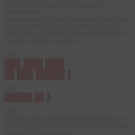
███ █▌██▌ █▌▌ ███████▌██ ████████ ██
████▌███▌██▌
█████ ████████▌ ▌███ █▌▌████▌▌██▌█ ████ ▌███
█▌████ █▌█████▌█ ▌█ █▌▌██ █████▌ ██ ██▌▌██
██████ ███▌█ ██ ████████ ███ ██ ████▌█████ █▌█
███████▌ ████ ██▌█ ██████▌
████
██▌███ ███
█▌██▌████▌▌
████
████▌█▌▌
████
███ █▌██▌▌██▌ ████ █████ ███ █████████▌█ █▌█
████▌█▌ ██████▌█▌▌▌ ██████▌ ▌██ ██████▌ ████
███ ███▌ ██▌▌██ ████▌███▌