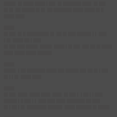
████▌
█▌████ ████ ▌██▌ █▌███████
███▌ █▌██▌
█▌█▌ ██ █████ █▌█▌ ██ ███████ ████ ████ █▌█
████ ███▌
████
█▌██▌
█▌█ ████████▌█▌ ██ █▌███ █████▌▌▌ ███
▌█▌ ████ ██ ▌███
█▌██▌███
████▌ ████▌ ████ ▌█▌██▌ ██▌██ █▌████
███▌████ ████ █████▌
████
████▌
▌██ ███████ ████ ██▌█████ ██▌██ █▌▌██▌
█▌▌▌█▌ ████ ███▌
████
█▌██▌
███▌ ████ ███▌ ███▌ █▌██▌▌ ▌██ ▌▌███
█████ ▌█ ██▌▌▌ ███ ███ ███▌███████ ██ ███
█▌▌██ ▌█▌ ███████▌█████▌ ████ ██████ █▌████▌