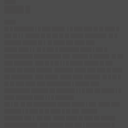
████
████ █
████
█▌█ ███████ ▌█ ███ ████▌ ▌█ ███ ███ █▌█▌███▌█
██▌█▌▌▌ █████ █▌█▌██ █▌█▌████▌███████▌ █▌█
██████ █████ █▌▌ █▌████ ██▌███▌███
████▌███▌▌▌ █▌█ ██▌█ ███████ ████ ▌██▌█
██████████ █████████▌██▌ █████▌█ █████▌ █▌██
███ ██████▌ ███ █▌█ █▌▌▌█ ████▌█████ █▌██▌
████ ██ ████ █████▌ ██████▌████ ███ ███ █▌███▌
██ ███████▌ ███ ████▌ ████ ███▌█████▌ █▌█ █▌█
█▌█▌███ ███▌███ ████████▌▌█████ ███
█████████ ██████ ██ ██████▌▌▌█ ██▌██ ████▌▌█
███▌██████ ███▌▌▌█ ██████▌
██ ▌█▌ █▌██ ████████ ████▌████▌▌██▌ ████ ███
██████ ▌█ ███ █▌█▌███▌█ █▌██▌ █████▌
██████▌██▌▌ ██ ██▌ ████ ████ █▌███ ██ █████
███████████▌ ███ █████ ███ ██▌▌████████▌█