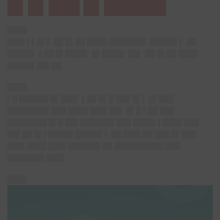
█▌█▌███ █▌██████
████
███▌▌▌█▌▌ ██ █▌██ ████ ███████▌ █████▌▌ ██
█████▌ ▌██ █▌████▌ █▌████▌ ██▌ ██ █▌██ ████
█████▌██▌██
████
▌█ ██████ █▌███▌ ▌██ █▌█ ███ █▌▌ █▌███
████████▌███ ████ ███▌██▌ █▌█ ▌██ ███
████████ █▌█ ██▌███████ ███ ████▌▌████ ███
██▌██ █▌▌█████ █████▌▌ ██ ███▌██ ███ █▌███
███▌████ ███▌██████▌██ ██████████ ███
███████▌███▌
████