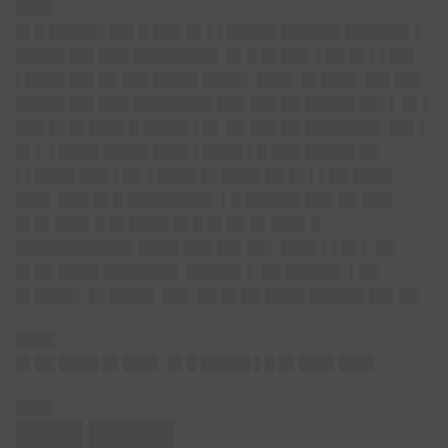
████
█▌█ █████▌██▌█ ███ █▌▌▌█████ ██████ ██████▌▌
█████ ██▌███ ████████▌ █▌█ █▌███ ▌██ █▌▌▌██▌
▌████ ██▌██ ██▌████▌████▌ ███▌ █▌███▌ ██▌██▌
█████ ██▌███ ████████ ███ ██▌██ █████ ██▌▌ █▌▌
███ █▌█▌███▌█ ████▌▌█▌ ██ ██▌██ ███████▌ ██▌▌
█▌▌ ▌████ ████▌███▌▌████ ▌█ ███ █████ ██
▌▌████ ███ ▌██ ▌████ █▌████ ██ █▌▌▌██ ████
███▌ ███ █▌█ ████████▌ ▌█ █████▌███ ██ ███
█▌█▌███▌█ █▌████ █▌█ █▌██ █▌███▌█
████████████ ████ ███ ██▌██▌ ███▌▌▌█▌▌ ██
█▌██ ████ ███████▌ █████▌▌ ██ █████▌ ▌██
█▌████▌ █▌████▌ ██▌ ██ █▌██ ████ █████▌██▌██
████
█▌██ ████ █▌███▌ █▌█ █████ ▌█ █▌███▌███▌
████
████ █████