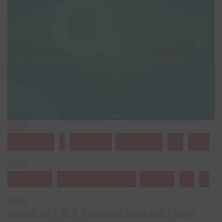
████
████▌▌████ ████▌█▌██
████
████▌████████ ███▌█▌█
████
██████ ██▌▌ █▌█▌█ ███████ ████▌███▌▌████