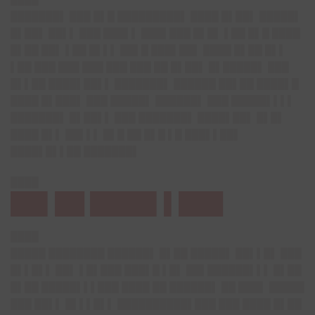
███████▌ ███ █▌█ █████████▌ ████ █▌██▌ █████▌
█▌██▌ ██▌▌ ███ ███▌▌ ███▌███ █▌█▌ ▌██ █▌█ ████
█▌██ ██▌ ▌██ █▌▌▌ ██▌█ ███▌██▌ ████ █▌██ █▌▌
▌██ ███ ███ ███ ███ ███ ██ █▌██▌ █▌█████▌ ███
█▌▌██ ████▌██▌▌ ███████▌ ██████ ██▌██ ████▌█
████ █▌███▌ ███ █████▌ ██████▌ ███ █████▌▌▌▌
███████▌ █▌██▌▌ ███ ███████▌ ████▌██▌ █▌█▌
████ █▌▌ ██▌▌▌ █▌█ ██ █▌█ ▌█ ███▌▌██▌
████▌█▌▌██ ███████▌
████
██▌██ ████▌▌███
████
█████ ████████ ██████▌ █▌██ █████▌ ██▌▌█▌ ███
█▌▌█▌▌ ██▌ ▌█▌███ ███▌█ ▌█▌ ██▌██████▌▌▌ █▌██
█▌██ █████▌▌▌███ ████ ██ ██████▌ ██ ███▌ █████
███ ██▌▌ █▌▌▌█▌▌ ██████████▌███ ███ ████ █▌██