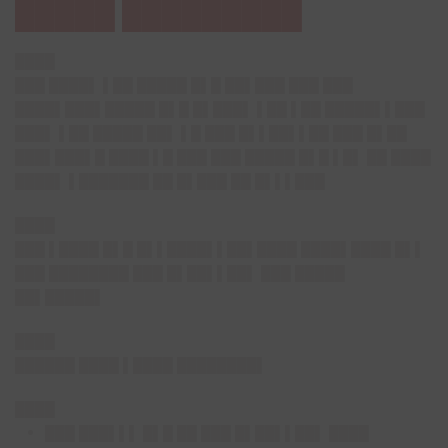
█████ █████████
████
███ ████▌ ▌██ █████ █▌█ ██▌███ ███ ███
████▌███▌█████ █▌█ █▌███▌ ▌██ ▌██ █████▌▌███
███▌ ▌██ █████ ██▌ ▌█ ███ █▌▌██▌▌██ ███ █▌██
███▌███▌█ ████ ▌█ ███ ███ █████ █▌█ ▌█▌ ██ ████
████▌ ▌███████ ██ █▌███ ██ █▌▌▌███
████
███ ▌████ █▌█ █▌▌████▌▌██▌████ ████▌████ █▌▌
███ ████████ ███ █▌██▌▌██▌ ███ █████
██▌█████▌
████
██████ ████ ▌████ ████████▌
████
███ ███▌▌▌ █▌█ ██ ███ █▌██▌▌██▌ ████