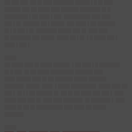
██ ██▌██▌ ██ █▌███ ███████ █████ ▌█ █▌███
█████▌██▌██ ████ ███ ██████ ███████ █▌█
████████ ▌██ ███▌▌██▌ █████████ ███ ███
██▌▌█▌ █████▌██ ▌████▌ ██▌███▌▌██ ██████
█▌▌█ ██▌▌█▌ ███████ ████▌██▌█▌ ███ ███
█▌███████ ██▌████▌ ████ ██ ▌█▌ ▌█ ████ ██▌▌
███▌▌██▌▌
████
██ ████ ███ █▌████ █████▌ ▌██ ███ ▌█ ███████
█▌█ ██▌ █▌██ ████ ████████ ██████ ███
███▌█████ ███ █▌██ ██████ ████▌██████
██████▌ ████▌ ███▌ ▌████ ████████▌ ████ ███ ██
██▌▌ █▌▌▌██ █████▌█▌ ██ █▌██ ███▌██▌██▌▌ ███
████ ███ ██▌█▌ ███ ███ ██████▌ █▌██████▌▌ ███
████ █▌██ █▌█████████ ███ ███▌██ ████▌
██████▌
████