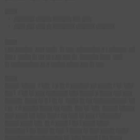
████
██████▌█████ ██████ ██▌███
███▌██▌███ █▌███████ ██████ ██████
████
▌██ █████▌ ███ ███▌ █▌██▌ ███████▌█ ▌█████▌ ██
██▌▌ ████ █▌██ █▌▌██ ██▌█▌ ██████ ███▌ ███
█▌█████████ █▌█ ████▌████ ██▌█▌██▌
████
████▌
████▌ ▌██▌ ▌█ █▌█ ██████ ██ ████▌▌█▌ ███
██▌▌ ▌██ █▌███ ███████ ███ ████▌█ ████ ██▌███
█████▌ ████ █▌█ ▌█▌█▌ ████ █▌██ ██████████▌ ██
▌█▌ ▌█ █████ ████ ██ ███▌ ██▌█▌ ██▌ █████ █████
███ ████ ██ ███ ███ ▌██ ███ █▌███ ▌███████
████▌████ ██▌ █▌█ ████ ▌██ ▌████ ████
██████▌▌██ ███▌█▌██▌ ▌████ █▌███ ████▌████
██████████████████▌█▌ ███ █████ ▌██ ████