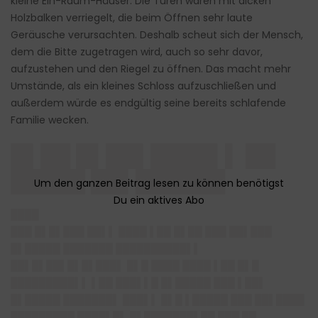
kleine Ein-Raum-Häuser. Die Türen waren mit dicken
Holzbalken verriegelt, die beim Öffnen sehr laute
Geräusche verursachten. Deshalb scheut sich der Mensch,
dem die Bitte zugetragen wird, auch so sehr davor,
aufzustehen und den Riegel zu öffnen. Das macht mehr
Umstände, als ein kleines Schloss aufzuschließen und
außerdem würde es endgültig seine bereits schlafende
Familie wecken.
█▌██ █▌██▌████▌▌ ██
█████ ██▌██████
████
███ █▌█▌███ ██▌▌ ████ ▌██ █▌██ ███ ██▌███
█▌█████ ███████ ██████████▌▌
██▌█▌██▌█▌█▌███▌ █▌█ ████ ████ ▌██ █▌█
█████████▌▌ ▌██ ███▌▌█ █▌█████ ███ ▌██▌
█▌█████ ███████▌ ███▌▌ █▌█ ▌█████ ███ ██▌████
█████████ ████▌█▌ █▌███████▌██ ███ ██