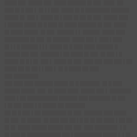
████ ██▌ ████▌██▌ ████ ██████ █▌██▌ ███▌ ██
███ █▌█ ██▌▌ █▌▌▌██▌ ████ █▌█ ████████ ██████
████▌█▌ ██▌▌ ████ █▌▌███ █▌██ █▌██▌ ████▌███
▌█████ ████ █▌█ ███ █▌████ ██████ █▌██▌ ████
█▌████ ████▌ █▌██▌ █████▌▌▌ █████▌ ████ ███
████████ █▌██▌ █▌█████▌ ████ ██▌▌ ███ ▌███
█▌▌▌█ █████▌▌▌▌ ████ █▌█ ███ ███▌█████▌█
█████ ██▌██▌ ██████ ▌██ ████ █▌██▌ █▌██▌▌█
████▌█▌█ ▌█▌ ██▌▌ ████ █▌██▌ ███ ██▌███ ██▌▌██
████ ██ █▌██ ▌▌██▌▌ █▌█ ████ ██ ███
██▌████████
██▌███ ███ ██████ ████▌█▌█ ██████▌ █▌█ ███
█████ ████▌ ██▌ █▌████ ███▌ ████▌██▌▌ ███████
███▌▌██ ██████████ ██████ ███ ███████ █▌██▌
▌█▌██▌███▌▌█ ████▌██ ██████▌
██ █▌█ ██▌▌██ ████████ █▌██▌ ██████ ███ ████
█▌██▌ █▌████▌ █▌███ ██▌██ ▌█ █▌█▌██ ███▌▌██ ██
█▌█▌ ████ █████ █████ ██▌██▌ ███ ███████▌ ▌█
█▌███ █▌███████████ ██▌▌█████████ ████▌▌ ▌█▌