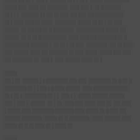
████ ██▌ ███ ██ ██████▌ ███ ██▌▌ █▌█ █████
█▌▌▌▌ █████▌▌▌██ █▌██▌ ██ ██▌██ █████████
█▌▌███ ███ █▌███▌ ██████▌ ████ █▌█▌▌█▌██▌
████▌ █▌██ ██ █▌█ ██████▌ █████████ ████ ██
████▌ █▌█ █▌█ ███████▌ ███ ███ ██ ██████ █▌█
████████ █████▌▌ █▌█▌▌█▌██▌ ██████▌ ██ █▌███
██▌████▌ ███ ██ ██████ █▌██▌ ███▌ ████ ██▌██▌
██ ██████▌█▌ ██▌▌ ██▌ ████▌███▌█▌▌
████
██ ▌█▌ █████ ▌▌███████ ██▌██▌ ███████ █▌█ █▌█
███████ █▌▌▌██ ▌█ ███ ████▌ ███ ███████████
█▌▌█▌▌ ███████ █▌▌▌ ██▌▌▌ ████ █████ █████
██▌▌██▌▌ ████▌ █▌▌█▌ ███ ██▌███▌██▌█▌ ██ ███
▌████ ███ ███████ ██████ ███ ████ █▌█ ██▌██
█████ ██████▌ ████ █▌█ ██████▌ ███▌█████ ███
████ █▌█ █▌███ █▌▌███▌█▌
████