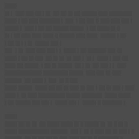
████
█▌▌ ███ ██▌██ ▌█▌ ██ ██ █▌██ █████ ███ ███████▌
████ ▌██ ███ ██████▌▌ ██▌ ▌██ ██▌█ ███ ███ ██▌▌
████▌▌ ███ ▌██ ██ █████ ████▌ ▌██ ████ █▌█
█▌▌██ ███ ███ ███▌█ █████ ███ ███▌ █████ ▌██
▌██ █▌▌▌█▌ ████▌██▌▌
██▌ ▌█▌ ███ ███ ██▌▌▌ ████ ▌██ ██████ ██▌█▌
████ ▌██ █▌██▌ ██ █▌█▌ █▌██▌▌ █▌▌ ███▌▌██▌██
███▌██ ████▌ ▌██ █▌████▌ ██ ▌█▌ ██ ██▌▌▌ ███
████████████ ████████ ████▌ ███ ██▌█▌███
█████▌ ██ ███▌▌ ██▌ █▌█ ██▌
████ ████▌ ████ ██ ██ █▌███ █▌██▌▌██ █▌██▌▌███
███▌▌ █▌███ ████████▌████▌██████▌ ████ ████
▌██ █████ ██▌██▌▌ ████ ██▌▌ ████▌█ ██████▌▌
████
████ ██ █▌█▌ ██ ████ ████ █▌█ ████▌█▌ █▌█ █▌█
████ ██████████ █████▌ ██▌▌ █▌█ ███ ██ █▌██▌▌█
█████▌ ██ █▌██ ██ █▌██▌ ███ ██ █▌█ ██████▌█