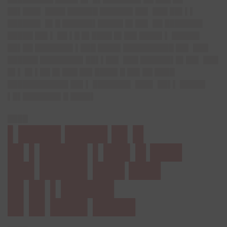
██▌███▌ ████ ██████ ██████▌██▌ ███ ██▌▌▌
██████▌ █▌█ ██████▌█████ █▌██▌ ██ ███████▌
█████ ██▌▌ ██ ▌█ █▌████ █▌██▌████▌▌ █████▌
██▌██ ███████▌▌███ ████▌██████████ ██▌ ███
██████ ████████▌██▌▌██▌ ███ ██████▌█▌██▌ ███
█▌▌ █▌▌██ █▌███ ██▌████▌█ ██▌██ ████
████████████ ██▌▌ ███████▌ ███▌ ██▌▌ █████
▌█▌███████▌█ ████▌
████
▌████ ████ █▌█
█▌▌████▌▌██▌█ ███
██▌████▌███ ███
█▌█▌▌█████
█▌█▌███▌████