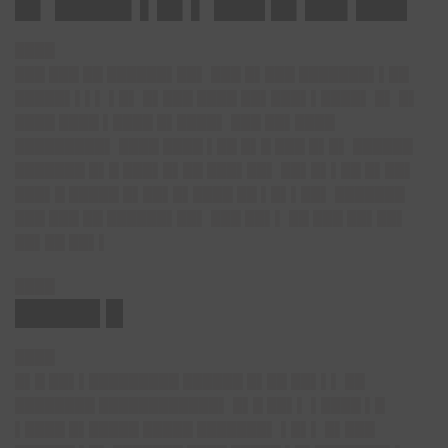
█▌ ████▌▌█▌▌ ███ █▌██▌███
████
███ ███ ██ ██████▌██▌ ███ █▌███ ███████▌▌██
█████▌▌▌▌ ▌█▌ █▌███ ████ ██▌███▌▌████▌ █▌ █▌
████ ████ ▌████ █▌████▌ ███ ██▌████
█████████▌ ████ ████ ▌██ █▌█ ███ █▌█▌ ██████
███████ █▌█ ███▌█▌██ ███▌██▌ ██▌█▌▌██ █▌██▌
███▌█ █████ █▌██▌█▌████ ██ ▌█▌▌██▌ ███████
███ ███ ██ ██████▌██▌ ███ ██▌▌ ██ ███ ██▌██▌
██▌██ ██▌▌
████
█████ █
████
█▌█ ██▌▌█████████ ██████ █▌██ ██▌▌▌ ██
████████ ████████████▌ █▌█ ██▌▌ ▌████ ▌█
▌████ █▌█████ █████ ███████▌ ▌█▌▌ █▌███