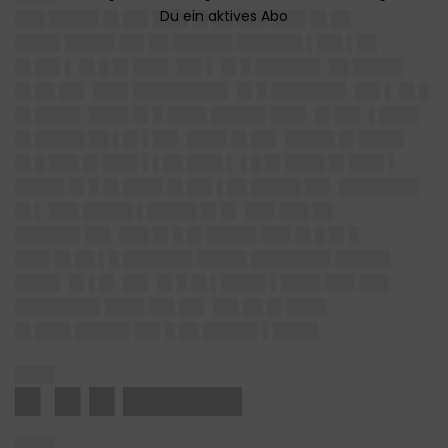
███ █████ █▌██▌███▌█▌██ ███ ███▌█▌██
████▌█████ ██▌██ ██████ ██████▌▌██▌▌██
█▌██▌▌ █▌█ █▌███▌ ██▌▌ █▌█ ██████▌ ██ █████
█▌██ ██▌ ███▌█████████▌ █▌█ ███████▌ ██▌▌ █▌█
█▌████▌ ████ █▌█ ████ █████▌███▌ █▌██▌ ▌████
█▌█████ ██ ▌█▌▌██▌ ████ █▌██▌ █████ █▌████▌
█▌█ ███ █▌███▌▌▌██ ███▌▌ ▌█ █▌████ █▌███▌▌
█████ █▌█ █▌████ █▌██▌▌██ █████ ██▌ ████████
█▌▌ ███ █████ ▌█████ █▌█▌ ███ ███ ██
██████▌██▌ ███ █▌█ █▌█████ ███ █▌█ █▌█
███▌█▌██ ▌█ ███████ █████ ████████ █████▌
████▌ █▌▌█▌ ██▌ █▌█ █▌▌████▌▌████ ███ ███
████████▌████ ██▌██▌ ██▌██ █▌████
█▌███▌█████▌██▌█ ██ █████▌▌████▌
████
█▌ █▌█▌███████
████