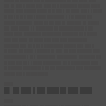
████▌█▌█████▌██▌█ █████████ █▌██▌███▌ ███
██▌█▌ ██▌▌██ █▌██▌ ███ █▌█ ███████ █████ ████
████▌ ███ █████ ████ █▌█ ██▌▌ █▌███▌ ██▌▌▌████
█▌██ ▌█ █▌▌██▌▌████ ███████▌▌ ▌█ █████ ██
█████ ██████▌ ████ █▌██ ██▌█▌ ███ ██▌█▌ ████▌
██▌███ ████▌▌▌ ███████ ██ ██████████▌▌██
████ ███▌ ███████ ████████ ███████ █▌█ ████
███ ██▌███▌ █▌████ ███ ███ ███ ████████
██████▌██▌ █▌█ █▌█ ████████ █████ ██▌ ██▌█
█▌███▌ ██ ███▌ ▌█ ████ █▌██▌ ██ ███ ██████ ███
█████████▌▌█▌▌█████ ██▌████████▌ ███████ ██
█▌███ ██▌█▌▌▌████ ███████▌ █▌█ ████████ ███
█▌██████ ███████▌▌██ ██ ████████ ███ ███████
█████ ██▌▌█████████▌
████
█▌ █▌██▌▌██ ███ █▌██▌███
████