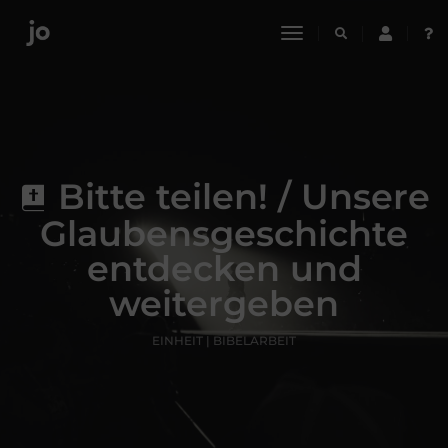
toggle
navigation
Bitte teilen! / Unsere
Glaubensgeschichte
entdecken und
weitergeben
EINHEIT | BIBELARBEIT