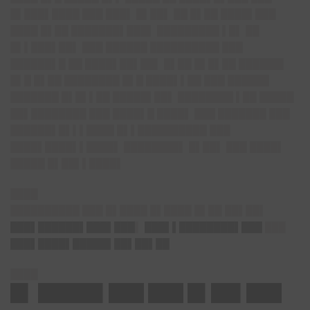
█▌███▌████ ███ ███▌ █▌██▌ ██ █▌██ ████▌███
████ █▌██ ███████▌███▌ █████████ ▌█▌ ██
█▌▌███▌██▌ ███ ██████ ██████████ ███
██████▌█ ██ ████▌██▌██▌ █▌██ █▌█▌██ ██████▌
█▌█ █▌██ ████████ █▌█ ████▌▌██ ███ ██████
███████ █▌█▌▌██ █████▌██▌ ████████ ▌██ █████
██▌████████ ███ ████▌█ ████▌ ███ ███████ ███
██████▌█▌▌▌████ █▌▌██████████ ███
████▌████▌▌████▌ ████████▌ █▌██▌ ███ ████▌
█████ █▌██▌▌████▌
████
██████████ ███ █▌████ █▌████ █▌██ ██▌██▌
███▌██████▌███▌███
▌
███▌▌████████▌███
███
███▌████▌█████▌██▌██▌██
████
█▌ █████▌███ ███ █▌██▌███