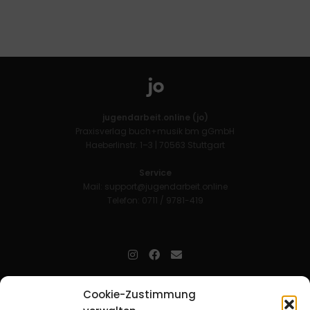
jugendarbeit.online (jo)
Praxisverlag buch+musik bm gGmbH
Haeberlinstr. 1–3 | 70563 Stuttgart
Service
Mail:
support@jugendarbeit.online
Telefon: 0711 / 9781-419
jugendarbeit.online
- kurz jo - ist der Online-Materialpool für
Cookie-Zustimmung
Mitarbeitende in der christlichen Kinder-, Jugend- und jungen
Erwachsenenarbeit. Auf
jo
findet man unkompliziert und schnell