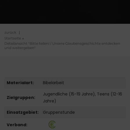
zurück
|
Startseite
Detailansicht "Bitte teilen! / Unsere Glaubensgeschichte entdecken
und weitergeben"
Materialart:
Bibelarbeit
Jugendliche (15-19 Jahre), Teens (12-16
Zielgruppen:
Jahre)
Einsatzgebiet:
Gruppenstunde
Verband: