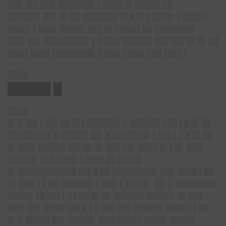
███ ██▌███ ███████▌▌████ █▌█████ ██
██████▌██▌ █▌██ ███████ █▌█ █▌▌████▌▌█████
████▌▌███▌ █████ ███ █▌█████ ██ ████████
███▌██▌ ████████▌ ▌█ ███ ██████ ███ ██▌█▌ █▌██
████ ████ ████████▌█ ███ ████▌███ ███▌▌
████
█████ █
████
█▌█ ██▌▌██▌██ █▌▌██████▌█ ██████ ███ ▌█ █▌██
████████▌█ █████▌██▌█ ███████▌▌██▌▌ ▌█ █▌██
█▌███▌█████▌██▌█▌ █▌███ ██▌████ █▌▌█▌ ███
█████▌ ███ ████ ▌████ █▌█████
█▌███████████▌██▌█ ██ ████████▌ ███ ████ ▌██
█▌███▌▌▌██ ██████▌▌ ███ ▌██ ██▌ ██▌▌ ████████
█████ ██ ██▌▌█ ▌██ █▌██ ██████ █████▌ █▌███
███▌██▌ ████ ██▌█ ▌█ ██▌███ █████▌ █████ ▌██
█▌█ █████ ██▌█████▌ ███ █████ ████▌█████