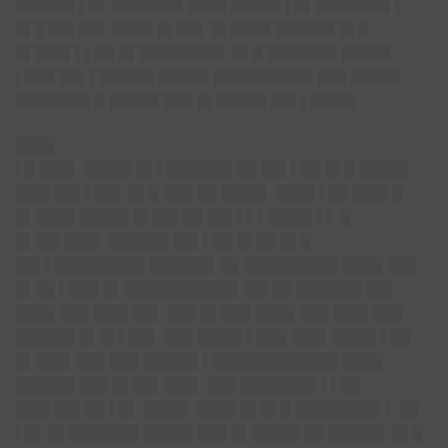
██████ ▌█▌ ███████ ████ █████ ▌█▌███████▌▌
█▌█ ██▌██▌ ████ █▌██▌ █▌████ ██████ █▌█
█▌███▌▌▌██ █▌████████▌ █▌█ ███████ █████
▌███ ██▌▌█████▌█████ ██████████ ███ █████
███████▌█ █████ ███ █▌█████ ██▌▌████▌
████
▌█ ███▌ █████ █▌▌██████▌██ ██▌▌██ █▌█ █████
███▌██▌▌██▌ █▌█ ███ ██ ████▌ ████ ▌██ ███▌█
█▌████ █████ █▌██▌██ ██▌▌▌▌████▌▌▌ █
█▌██▌███▌ ██████ ██▌▌██ █▌██ █▌█
██▌▌█████████ ██████▌██ █████████▌████ ███
█▌██ ▌███ █▌███████████▌██▌██ ██████▌██▌
████ ███ ███▌██▌ ███ █▌███ ████ ███ ███▌███
██████ █▌█▌▌██▌ ███ ████▌▌███ ███▌████▌▌██
█▌███▌███ ███ █████▌▌████████████▌████
██████ ███ █▌██▌███▌ ███ ███████▌▌▌██
███▌██▌██ ▌█▌ ████▌ ████ █▌█▌█ ████████▌▌ ██
▌█▌ █▌███████ █████ ███ █▌█████ ██ █████▌ █▌█