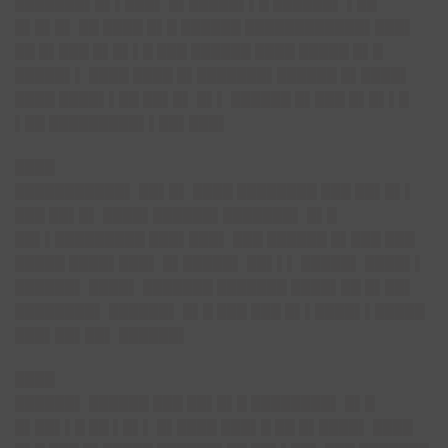
███████▌█▌▌███▌ █▌█████▌▌█ ██████▌ ▌██
█▌█▌█▌ ██ ████ █▌█ ██████ ████████████▌███▌
██ █▌███ █▌█▌▌█ ███ ██████ ████ █████ █▌█
█████▌▌ ████ ████ █▌███████▌██████ █▌████▌
████ ████▌▌██ ██▌█▌ █▌▌ ██████ █▌███ █▌█▌▌█
▌██ █████████▌▌██▌███▌
████
███████████▌ ██▌█▌ ████ ████████ ███ ██▌█▌▌
███ ██▌█▌ ████▌██████▌███████▌ █▌█
██▌▌█████████ ███▌███▌ ███ ██████ █▌███ ███
█████ ████▌███▌ █▌█████▌ ██▌▌▌ █████▌ ████▌▌
██████▌ ████▌ ███████ ███████ ████▌██ █▌██▌
████████▌ ██████▌ █▌█ ███ ███ █▌▌████▌▌█████
███▌██▌██▌ ██████▌
████
██████▌ ██████ ███ ██▌█▌█ ████████▌ █▌█
█▌██▌▌█ ██ ▌█▌▌ █▌████ ███▌█ ██ █▌████▌ ████