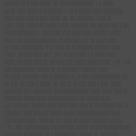
█████ █▌█ ██▌███▌ █▌██ ████████▌ ▌█ ███▌
█▌█▌███ ███▌█ ██████▌▌ █▌█ ████ ███ ██████▌
███ ███▌██▌█ █▌▌███▌ █▌ █▌ █████▌▌██▌█
██▌▌██▌▌███ █▌████ ███▌████ █▌██ ████ ██▌▌██
██████████▌▌ ███▌██ ███ ███ ███ █████ ████
███▌██ █▌███ █████ ▌█ █████ ▌█▌ █▌█ █▌███
█▌███ ███████▌ ▌▌▌███ █▌█ █████▌█████ ███
███▌ ███▌█ █▌▌█▌▌ ██ ▌█ █▌▌▌██ ▌█ ███▌███
███▌██ ██▌███ █▌█████ ██▌███▌████▌██▌ ▌█▌▌██
██ ███████▌ ████ █▌█ █████▌▌█████ ███
█▌███▌█████▌██▌█ █████ █▌█ ██▌▌█████████ ██
█▌██▌██ ██▌▌ ███▌ █▌██ █▌█▌██▌██▌▌██▌ ███▌
██████ █▌▌███ ███ ███████████▌ ███ ███▌██▌█▌
██████ ████ ███ ██████ ███ ▌█▌████ █▌█
█▌▌████▌▌█████ ██▌███▌██▌███ █▌█ █████ ██▌█
█████▌███ ███ █▌████ ████ ███████████ ███
██████████▌ ███ █▌█▌ ███ █▌███▌█████▌██▌█
▌█▌ ██▌ ████████ █████ ██▌██ █▌████ █████████
████ █▌█ █████ █▌▌ █████ ██ ████▌█▌███ ███