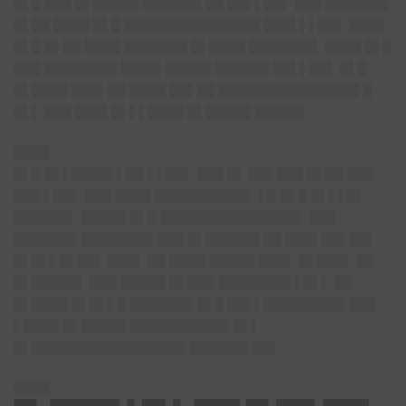
█▌█ ███ █▌█████ ██████▌██ ██▌▌██▌ ███ ███████
█▌██ ████ █▌█ ███████████████ ███▌▌▌██▌ ████
█▌█ █▌██ ████ ███████ █▌████ ███████▌ ████ █▌█
███ ████████ ████▌█████ ██████ ██▌▌██▌ █▌█
█▌████ ███▌██ ████ ██▌██ ███████████████▌█
█▌▌ ███ ███▌█▌▌▌████ █▌█████ █████▌
████
█▌█ █▌▌████▌▌██ ▌▌██▌ ███ █▌ ██▌███ █▌██ ███
███ ▌██▌ ███ ████ ██████████▌ ▌█ █▌█ █▌▌▌█▌
██████▌ █████ █▌█ ███████████████▌ ███
███████ ████████ ███ █▌██████ ██ ███▌██▌██▌
█▌█▌▌█▌██▌ ███▌ ██ ████ █████ ███▌ █▌███▌ ██
█▌█████▌ ███ █████ █▌███ ████████ ▌█▌▌ ██
█▌████ █▌█▌▌█ ███████ █▌█ ██▌▌█████████ ███
▌████ █▌█████ ███████████ █▌▌
█▌█████████████████ ██████▌██▌
████