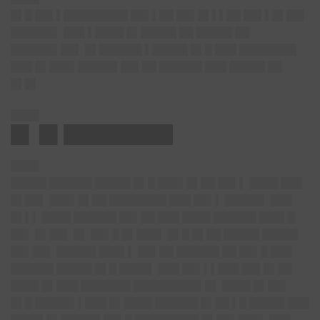
█▌█ ██▌▌█████████ ██▌▌██ ██▌█▌▌▌██ ██▌▌█▌██▌
██████▌ ███ ▌████ █▌█████ ██ █████ ██
██████▌██▌ █▌██████ ▌█████ █▌█ ███ ████████
███ █▌███▌█████▌██▌██ ██████ ███ █████ ██
█▌█▌
████
█▌ █▌█████████
████
█████ ██████ █████ █▌█ ███▌█▌██ ██▌▌ ████ ███
█▌██▌ ███▌█▌██ ████████ ███ ██▌▌ █████▌ ███
█▌▌▌ ████ ██████ ██▌██ ███ ████ ██████ ███▌█
██▌ █▌██▌ █▌ ██▌█ █▌███▌ █▌█ █▌██ █████ █████
██▌██▌ █████▌███▌▌ ██▌██ ██████ ██ ██▌█ ███
██████ █████ █▌█ ████▌ ███ ██▌▌▌███ ██▌█▌██
████ █▌███ ███████ █████████▌█▌ ████ █▌██▌
█▌█ █████▌▌███ █▌████ ██████ █▌██ ▌█ █████ ███