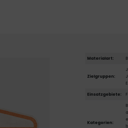
Materialart:
B
J
Zielgruppen:
J
E
Einsatzgebiete:
F
B
a
e
Kategorien:
b