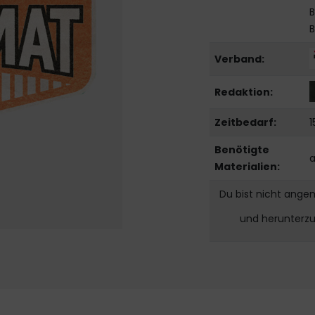
B
B
Verband:
Redaktion:
Zeitbedarf:
1
Benötigte
a
Materialien:
Du bist nicht ange
und herunterz