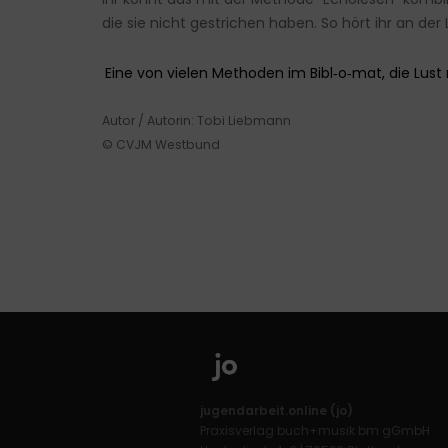
die sie nicht gestrichen haben. So hört ihr an der
Eine von vielen Methoden im Bibl‑o‑mat, die Lus
Autor / Autorin: Tobi Liebmann
© CVJM Westbund
jugendarbeit.online (jo)
Praxisverlag buch+musik bm gGmbH