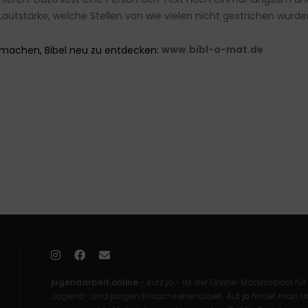
 Lautstärke, welche Stellen von wie vielen nicht gestrichen wurde
t machen, Bibel neu zu entdecken:
www.bibl-o-mat.de
jugendarbeit.online
- kurz jo - ist der Online-Materialpool für
Jugend- und jungen Erwachsenenarbeit. Auf
jo
findet man un