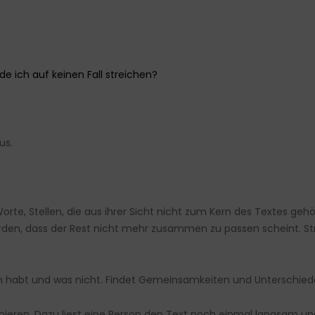
e ich auf keinen Fall streichen?
aus.
 Worte, Stellen, die aus ihrer Sicht nicht zum Kern des Textes ge
den, dass der Rest nicht mehr zusammen zu passen scheint. Str
en habt und was nicht. Findet Gemeinsamkeiten und Unterschied
ieren. Dazu liest eine Person den Text noch einmal langsam und l