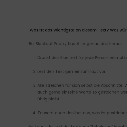
Was ist das Wichtigste an diesem Text? Was würd
Bei Blackout Poetry findet ihr genau das heraus.
Druckt den Bibeltext für jede Person einmal 
Lest den Text gemeinsam laut vor.
Alle streichen für sich selbst die Abschnitte,
auch gerne einzelne Worte so gestrichen wer
übrig bleibt.
Tauscht euch darüber aus, was ihr gestrich
Ihr könnt das mit der Methode “Echolesen” kombin