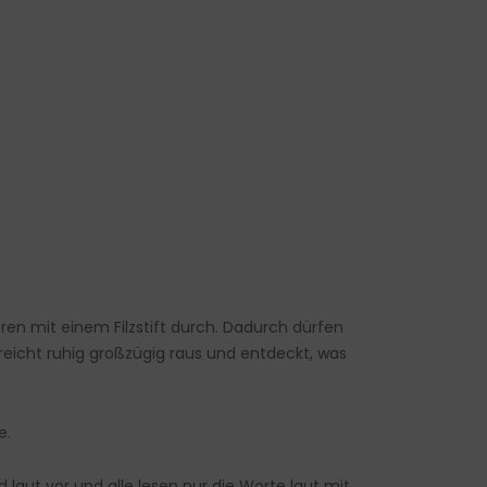
hören mit einem Filzstift durch. Dadurch dürfen
eicht ruhig großzügig raus und entdeckt, was
e.
aut vor und alle lesen nur die Worte laut mit,