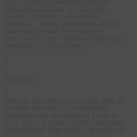
█▌█▌▌██ ████ █▌█ ██████ █▌██ ██▌██ ███
███████████ ████████▌ █▌█ ███ █▌███
█▌▌████▌▌█████ ███ █▌███ ████████
███████▌█▌▌ ██████▌ ██████▌█████ █▌███▌
█████▌███ ████ ████ █▌█ █▌▌████ ███
███▌▌██▌██ █▌▌████▌▌█████▌ ███ ████▌████
█████████ █▌█▌ ██ █▌███ ████▌▌
█
█
████▌ ████
█
█████ ██▌ ██ ██▌███ ██▌██ ▌█ █▌███▌ ████▌█▌▌
█▌█ ████▌ ███ █████ ▌█▌ ▌█ ████████ ██
█████████▌████▌ █▌█ ██████ ██▌ █ █▌██▌██
██▌▌▌ ██ █▌█▌ █▌█ ████▌▌██ ███ █▌████ ████▌
█████████▌███▌ ████▌██▌███▌▌██ ██████ ███