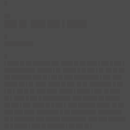
█
██
██▌█▌ ███ ██▌▌████
█
██████████
█
▌████ █▌██ ██████ ██▌ ████ █▌██ ███▌▌██▌█ ██▌▌
██████████▌ █████ ▌█▌ ████▌█ █▌██▌▌█▌ ██ █▌██
██ ███████ ███ █▌▌██ █▌███ ████████▌▌██▌ ███
████▌██ ▌█▌ ███▌ ████ █▌██▌ █▌█▌ ███████▌█ ██
▌█▌▌ ██ █▌█▌ ███ ███▌ ████▌▌████▌▌██▌ █▌███▌
█▌▌ ███▌█ ██▌█ █████████▌ ███ █████ ██ █████
██ ██▌▌██▌ ████ █▌█ ██▌▌ ███ ██████ ████▌ █▌██
███ ███ ███▌ ███████▌█ ██ ████████▌ ████████
█▌█ ███████ ███ █████ ████████▌ ███ ███ ██████
█▌█ ████▌▌███ █▌██████ ▌██ ██▌█▌▌