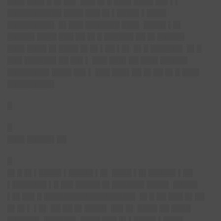
███▌███▌█ █▌██▌ ███ █▌█ ███▌████ ██▌▌▌
███████████ ████ ███ █▌▌████▌▌████
█████████▌ █▌███ ███████ ███▌ ████▌▌█▌
█████▌████ ███ ██ █▌█ ██████ ██ █▌█████▌
███▌████ █▌████ █▌█▌▌██ ▌█▌ █▌█ ██████▌ █▌█
███ ██████▌██ ██▌▌ ███ ███▌██ ███▌█████▌
████████▌████ ██▌▌ ███ ███▌██ █▌██ █▌█ ███▌
█████████▌
█
█
███▌█████▌██
█
█▌█ █▌▌████▌▌█████ ▌█▌ ████ ▌█▌█████▌▌██
▌███████ ▌█ ██▌█████ █▌██████▌████▌ █████
▌█▌██▌█ ██████████████████▌ █▌█ ██ ███ █▌██
█▌█▌▌ ▌█▌ ██ ██ █▌████▌ ██▌█▌ ████ ██ ████
██████▌ ██████▌ ████ ███ █▌▌████▌▌████