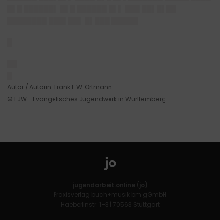
█▌█ ██████▌ █▌█ ██████ █▌▌ ███ ██▌█▌██
████████ ███▌██▌ █▌███ █████▌
█
██
█
Autor / Autorin: Frank E.W. Ortmann
© EJW - Evangelisches Jugendwerk in Württemberg
jugendarbeit.online (jo)
Praxisverlag buch+musik bm gGmbH
Haeberlinstr. 1–3 | 70563 Stuttgart