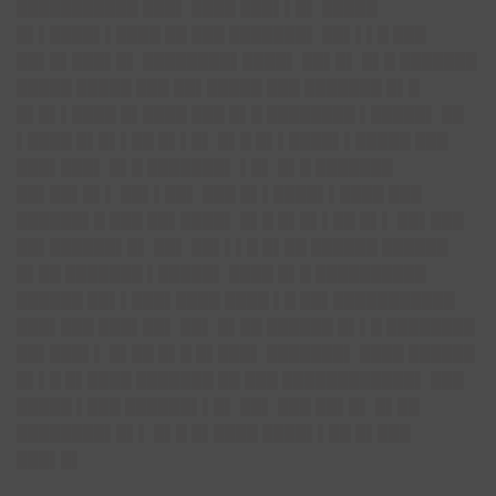
███████████ ███▌ ████ ███▌▌█▌ █████
█▌▌████▌▌████ ██ ███ ███████▌ ██▌▌▌█ ███
██▌█▌███▌█▌ ████████▌████▌ ██▌█▌ █▌█ ███████
█████ █████ ███ ██▌█████ ███ ███████ █▌█
█▌█▌▌████ █▌████ ███ █▌█ ████████ ▌█████▌ ██
▌████ █▌█▌▌██ █▌▌█▌ █▌█ █▌▌████▌▌█████ ███
███▌███▌ █▌█ ███████▌ ▌█▌ █▌█ ███████
██▌██▌█▌▌ ██▌▌██▌ ███ █▌▌████▌▌████ ███
██████▌█ ███ ██▌████▌ █▌█ █▌█▌▌██ █▌▌ ██▌███
██▌██████▌█▌ ██▌ ██▌▌▌█ █▌██ ██████ ██████
█▌██ ███████ ▌█████▌ ████ █▌█ ██████████
██████ ██▌▌███▌████ ████ ▌█ ██▌███████████
███▌███ ███▌██▌ ██▌ █▌██ ██████ █▌▌█ ████████
██▌███▌▌ █▌██ █▌█ █▌███▌ ███████▌ ████ ██████
█▌▌█ █▌████ ███████ ██ ███ ████████████▌ ███
█████ ▌███ ██████▌▌█▌ ██▌ ███ ██▌█▌ █▌██
████████▌█▌▌ █▌█ █▌████ ████▌▌██ █▌███
███▌█▌