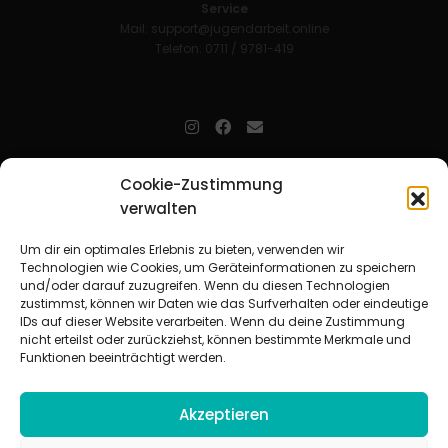
Service
Mail:
support@jugendarbeit.online
Telefon: 0711 / 9781-419
jugendarbeit.online
- kurz jo - ist der Online-Materialpool für
Cookie-Zustimmung
Mitarbeitende in der christlichen Kinder-, Jugend- und jungen
verwalten
Erwachsenenarbeit. Auf
jo
findet man unkompliziert und schnell
zahlreiche praxiserprobte Materialien und gewinnt so Zeit für
Beziehungsarbeit.
Um dir ein optimales Erlebnis zu bieten, verwenden wir
Technologien wie Cookies, um Geräteinformationen zu speichern
und/oder darauf zuzugreifen. Wenn du diesen Technologien
Beteiligte Verbände
zustimmst, können wir Daten wie das Surfverhalten oder eindeutige
CVJM-Landesverband Bayern e. V.
|
CVJM-Gesamtverband in
IDs auf dieser Website verarbeiten. Wenn du deine Zustimmung
Deutschland e. V.
nicht erteilst oder zurückziehst, können bestimmte Merkmale und
CVJM-Westbund e. V.
|
Deutscher Jugendverband „Entschieden für
Funktionen beeinträchtigt werden.
Christus“ e. V.
Evangelisches Jugendwerk in Württemberg
Akzeptieren