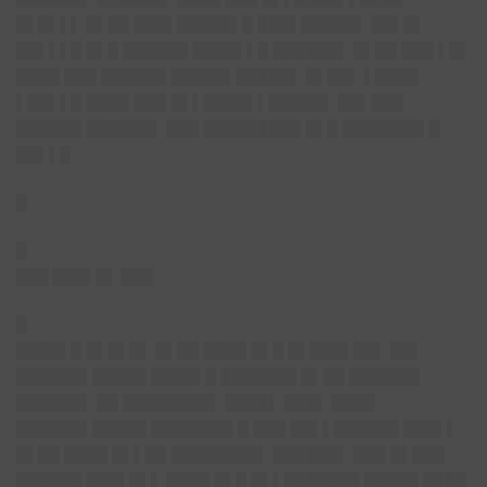
█▌█▌▌▌ █▌██ ███▌█████▌█ ███▌█████▌ ██▌█▌
██▌▌▌█ █▌█ ██████ ████▌▌█ ██████▌ █▌██ ███ ▌█▌
████ ███ ██████ █████▌█████▌ █▌██▌ ▌████
▌██▌▌█ ████ ███ █▌▌████▌▌█████▌ ██▌███
██████ ██████▌ ███ █████████ █▌█ ███████▌█
██▌▌█
█
█
███ ███▌█▌ ███
█
████▌█ █▌█▌█▌ █▌██ ████ █▌█ █▌███▌██▌ ██▌
██████▌█████ ████▌█ ███████ █▌██ ██████▌
██████▌ ██ ████████▌ ████▌ ███▌ ████
██████▌█████ ███████▌█ ███ ██▌▌██████ ███▌▌
█▌██ ████ █▌▌██ ████████▌ ██████▌ ███ █▌███
██████ ███▌█▌▌ ████ █▌█ █▌▌███████ █████ ████