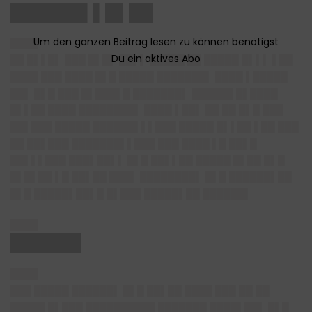
██████▌▌█▌██
████
██ █▌▌█▌ ███ █▌█▌ ██▌▌ █████ ██ █████ █▌▌▌ ▌██
████ ███ ████ █▌█ █████ ███████▌ ████ ▌█████
██▌ █▌█ ███ █▌███▌█ ███████▌ ██████ █▌████
█▌▌██ ████ ████████▌ ████ ▌██▌ ██ ██ █▌█ ███
██▌███ █████ ██████▌▌▌███ █████ █▌▌██ ▌██ ███
██ ██▌███ ███████▌▌███ ███ ████ ▌█ ██▌█
██▌▌▌███ ███▌██▌▌ █▌█ ██▌▌██ █████ █▌██ █▌█
█▌█▌██ ▌█ ██▌██ ███▌ ████████▌ █▌█ ██████▌██
█▌█ █████▌██▌█ █▌███ █████▌██ ██████▌
████
██████
████
███ █████ ██████▌ █▌█ ██▌██ ████ ███ ██ ██
█████ █▌███ ██████████ ███████ ████▌██▌ █▌█