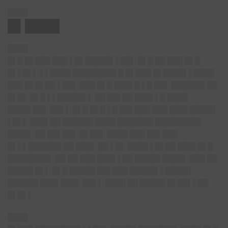
████
█▌████
████
█▌█ █▌███ ███ ▌█▌█████▌▌██▌ █▌█ ██ ███ █▌█
█▌▌█▌▌ ▌▌████ ████████▌█ █▌███ █▌████▌▌████
███ █▌█▌██ ▌██▌ ███ █▌█ ███▌█ ▌█ ██▌ ██████▌██
█▌█▌ █▌█ ▌▌█████▌▌ ██ ██▌██ ███▌▌█ ████
████▌██▌ ██▌▌ █▌█ █▌█ ▌█ ██▌███ ███ ███▌█████
▌█▌▌ ███▌██ ██████ ████ ███████ █████████
████▌ ██ ██▌██▌ █▌██▌ ████ ███ ██▌███
█▌▌▌██████▌██ ███▌ ██ ▌█▌ ████ ▌█▌██ ███▌█▌█
████████▌ ██ ██ ███ ███▌▌██ █████ ████▌ ███ ██
█████ █▌▌ █▌█ █████ ██▌███ █████▌▌█████
██████ ███▌███▌ ██▌▌ ████ ██ █████ █▌██▌▌██
█▌█▌▌
████