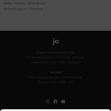
Autor / Autorin: Dieter Braun
© Deutscher EC-Verband
jugendarbeit.online (jo)
Praxisverlag buch+musik bm gGmbH
Haeberlinstr. 1–3 | 70563 Stuttgart
Service
Mail:
support@jugendarbeit.online
Telefon: 0711 / 9781-419