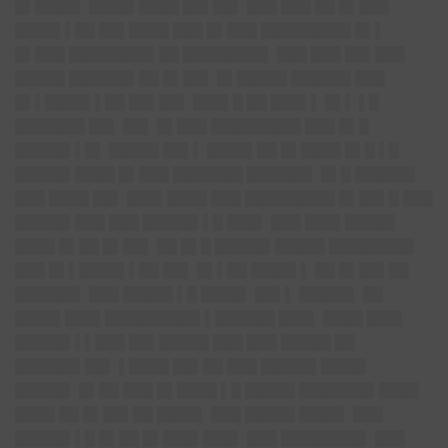
█▌████▌ ████▌████ ██▌██▌ ███ ███ ██ █▌███
████▌▌██ ██▌████ ███ █▌███ █████████ █▌▌
█▌███ ████████▌██ ████████▌ ███ ███ ██▌███
█████ ██████▌██ █▌██▌ █▌█████ ██████ ███
█▌▌████▌▌██ ██▌██▌ ███▌█ ██ ███▌▌ █▌▌ ▌█
███████ ██▌ ██▌ █▌███ █████████ ███ █▌█
█████▌▌█▌ █████ ██▌▌ ████▌██ █▌████ █▌█ ▌█
█████▌████ █▌███ ███████ ██████▌ █▌█ ██████
███ ████ ██▌ ███▌████ ███ █████████ █▌██▌█ ███
█████▌███ ███ █████▌▌█ ███▌ ███ ███▌█████
████ █▌██ █▌██▌ ██ █▌█ █████▌█████ ████████▌
███ █▌▌████▌▌██ ██▌ █▌▌██ ████▌▌ ██ █▌██▌██
██████▌ ███ █████ ▌█ ████▌ ██▌▌ █████▌ ██
████▌███▌█████████▌▌██████ ███▌ ████ ███▌
█████▌▌▌███ ██▌█████ ███ ███ █████ ██
██████▌██▌ ▌████ ██▌██ ███ █████▌████▌
█████▌ █▌██ ███ █▌████ ▌█ █████ ███████▌████
████ ██ █▌██▌██ ████▌ ███ █████ ████▌ ███
█████▌▌█ █▌██ █▌███▌███▌ ███ ████████▌ ███