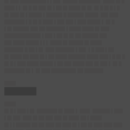
█▌███ █████████ ▌▌██▌ █████ ███████▌ ████ █▌█
███▌▌▌ █▌█ █▌██▌█▌▌██ █▌████ █▌█▌ █▌█ █▌█ ▌█
█▌███ █▌▌████▌▌█████▌█ █████▌████▌ ██▌███
███████ ▌█ █▌█ ███▌▌██▌██▌▌███ ████▌▌ █▌█
▌█▌█████▌██▌██ ██████▌▌████ ████ █▌███
████████████▌▌██▌▌██ █▌█▌██ █████▌██▌
██▌████ ████▌▌▌▌ ████ █▌█████ █▌████
██████▌█ ██ ▌█▌ ███ ██████▌▌██▌ ▌█ ███ ▌██
█▌████ ██ ███ █▌▌██ ████ ██████ ████ ███ ▌█ █▌█
█▌█ ▌███ ████ ████▌▌██ ██▌████ ██▌█▌██▌▌ █▌█
███████ █▌▌ █▌███ ████████▌██ ██████▌
████
██████▌
████
█▌█ ▌███ ▌█▌ ███████ █▌███▌▌ ███▌ ██████ ▌███
▌█▌██▌ ███ █▌██ ██▌██▌█▌███▌██ ▌████
█▌▌▌█████ ██ ██ ███ ██ ███ █▌▌██ █▌███ ███ ███