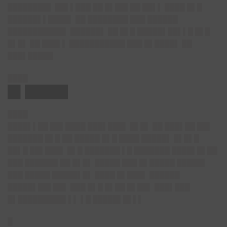
████████▌ ██▌▌███ ██ █▌██▌██ ██▌▌ ████ █▌█
██████▌▌████▌ ██ ████████ ███ ██████
███████████▌ ██████▌ ██ █▌█ █████▌██▌▌█ █▌█
█▌█▌ ██ ███▌▌ ███████████ ███ █▌████▌ ██
███▌█████
████
█▌█████
████
████▌▌██ ██▌████ ███▌███▌ █▌█▌ ██ ███▌██ ██▌
███████ █▌█ ██ █████ █▌█ ████ █████▌ █▌█▌█
██▌█ ██▌███▌ █▌█ ███████ ▌█ ███████ ████▌█▌██
███ ██████▌██ █▌█▌ █████ ███ █▌█████ █████▌
███ █████ █████▌█▌ ████ █▌███▌ ██████
█████▌██▌██▌ ███ █▌█ █▌██ █▌██▌ ███▌███
█▌█████████▌▌▌ ▌█ █████▌█▌▌▌
█