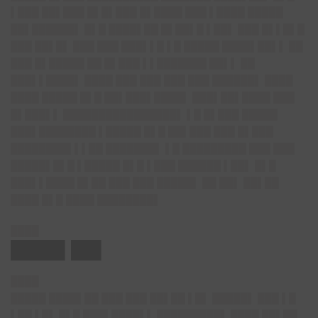
▌███ ██▌███ █▌█▌███ █▌████ ███ ▌████ █████
██▌██████▌ █▌█ ████▌██ █▌██▌█ ▌██▌ ███ █▌▌█▌█
███ ██▌█▌ ███ ███ ███▌▌█ ▌█ █████ ████▌██▌▌ ██
███ █▌█████ ██ █▌███ ▌▌███████ ██▌▌ ██
███▌▌████▌ ████ ███ ███ ███ ███ ██████▌ ████
████ █████ █▌█ ██▌███▌████▌ ███▌██▌████ ███
█▌███▌▌ ████████████████▌ ▌█ █▌███ █████
███▌████████ ▌█████ █▌█ ██▌███ ███ █▌███
████████▌▌▌██ ███████▌ ▌█ █████████ ███ ███
█████▌█▌█ ▌█████ █▌█ ▌███ ██████ ▌██▌ █▌█
███▌▌████ █▌██ ███ ███ █████▌ ██ ██▌ ██▌██
████ █▌█ ████ ████████▌
████
████▌██▌
████
█████ ████▌██ ███ ███ ██▌██ ▌█▌ █████▌ ███ ▌█
▌██ ▌█▌ █▌█ ███▌████▌▌ █████████▌ ████ ██▌██