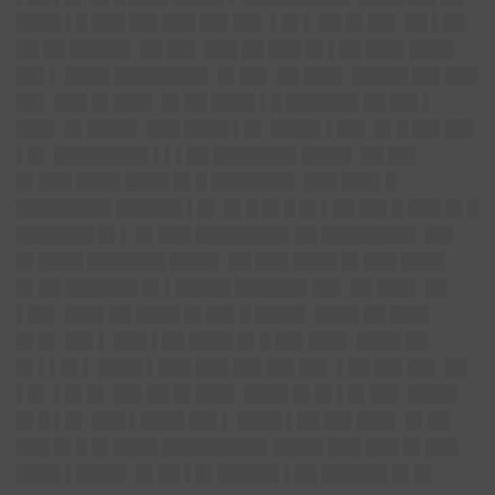
████ ▌█ ███ ██▌███ ██▌██▌ ▌█▌▌ ██ █▌██▌ ██ ▌██
██ ██ █████▌ ██ ██▌ ███ ██ ███ █▌▌██ ███▌████
██▌▌ ████ ████████▌ █▌██▌ ██ ███▌ █████ ██▌███
██▌ ███ █▌███▌ █▌██ ████ ▌█ ██████▌██ ██▌▌
███▌ █▌████▌ ███ ████ ▌█▌ ████▌▌██▌ █▌█ ██▌██▌
▌█▌ ████████▌▌▌▌██ ███████▌████▌ ██ ██▌
█▌███ ████ ████ █▌█ ███████▌ ███ ███▌█
████████▌██████ ▌█▌ █▌█ █▌█ █▌▌██ ██▌█ ███ █▌█
███████ █▌▌ █▌███ ████████▌██ ████████▌ ██▌
█▌████ ███████ ████▌ ██ ███ ████ █▌███ ████
█▌██ ██████▌█▌▌█████ ██████▌██▌ ██ ███▌ ██
▌██▌ ███▌██ ████ █▌██▌█ ████▌ ████ ██ ███▌
█▌█▌ ██▌▌ ███ ▌██ ████ █▌█ ██▌███▌ ████ ██
█▌▌▌█▌▌ ████ ▌███ ███ ██▌██▌██▌ ▌██ ██▌██▌ ██
▌█▌ ▌█▌█▌ ██▌██ █▌███▌ ████ █▌█▌▌█▌██▌ ████▌
█▌█ ▌█▌ ███ ▌████ ██▌▌ ████ ▌██ ██▌███▌ █▌██
███ █▌█ █▌████ █████████▌████▌███ ███ █▌███
████ ▌████▌ █▌██ ▌█▌█████▌▌██ ██████ █▌█▌