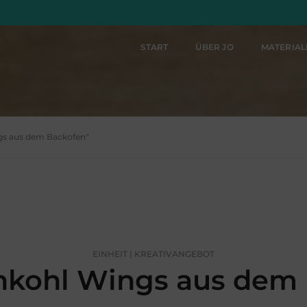
START
ÜBER JO
MATERIA
gs aus dem Backofen"
EINHEIT | KREATIVANGEBOT
kohl Wings aus dem 