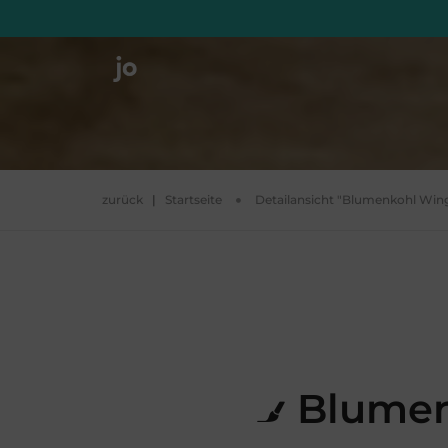
zurück
|
Startseite
Detailansicht "Blumenkohl Win
Blumen