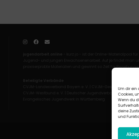
jugendarbeit.online
- kurz jo - ist der Online-Materialpool für
Jugend- und jungen Erwachsenenarbeit. Auf
jo
findet man un
praxiserprobte Materialien und gewinnt so Zeit für Beziehungsa
Beteiligte Verbände
CVJM-Landesverband Bayern e. V.
|
CVJM-Gesamtverband in 
Um dir ein 
CVJM-Westbund e. V.
|
Deutscher Jugendverband „Entschieden 
Cookies, u
Evangelisches Jugendwerk in Württemberg
Wenn du di
Surfverhalt
deine Zust
und Funkti
Akzep