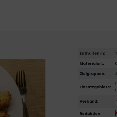
Enthalten in:
Materialart:
Zielgruppen:
J
E
Einsatzgebiete:
Verband:
Redaktion: