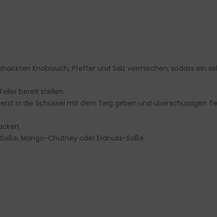
 gehackten Knoblauch, Pfeffer und Salz vermischen, sodass ein se
ler bereit stellen.
rst in die Schüssel mit dem Teig geben und überschüssigen Tei
acken.
BQSoße, Mango-Chutney oder Erdnuss-Soße