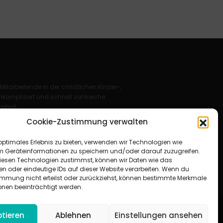
 Mitarbeitende in der christlichen Kinder-,
kompliziert und schnell zahlreiche
rbeit.
Cookie-Zustimmung verwalten
Deutschland e. V.
optimales Erlebnis zu bieten, verwenden wir Technologien wie
für Christus“ e. V.
m Geräteinformationen zu speichern und/oder darauf zuzugreifen.
esen Technologien zustimmst, können wir Daten wie das
en oder eindeutige IDs auf dieser Website verarbeiten. Wenn du
immung nicht erteilst oder zurückziehst, können bestimmte Merkmale
onen beeinträchtigt werden.
tieren
Ablehnen
Einstellungen ansehen