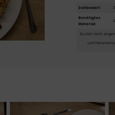
Zeitbedarf:
3
Benötigtes
S
Material:
Du bist nicht ange
und herunterz