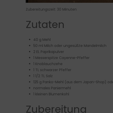
Zubereitungszeit: 30 Minuten
Zutaten
40 g Mehl
50 ml Milch oder ungesüßte Mandelmilch
2 EL Paprikapulver
1 Messerspitze Cayenne-Pfeffer
1 Knoblauchzehe
1 TL schwarzer Pfeffer
1 1/2 TL Salz
125 g Panko-Mehl (aus dem Japan-Shop) od
normales Paniermehl
1 kleinen Blumenkohl
Zubereitung