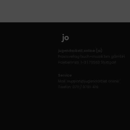
jugendarbeit.online (jo)
Praxisverlag buch+musik bm gGmbH
Haeberlinstr. 1–3 | 70563 Stuttgart
Service
Mail:
support@jugendarbeit.online
Telefon: 0711 / 9781-419