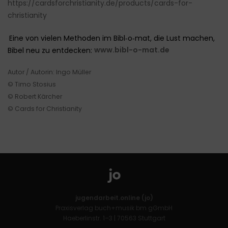
https://cardsforchristianity.de/products/cards-for-
christianity
Eine von vielen Methoden im Bibl‑o‑mat, die Lust machen,
Bibel neu zu entdecken:
www.bibl-o-mat.de
Autor / Autorin: Ingo Müller
© Timo Stosius
© Robert Kärcher
© Cards for Christianity
jugendarbeit.online (jo)
Praxisverlag buch+musik bm gGmbH
Haeberlinstr. 1–3 | 70563 Stuttgart