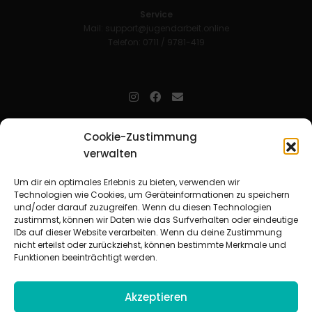
Service
Mail:
support@jugendarbeit.online
Telefon: 0711 / 9781-419
jugendarbeit.online
- kurz jo - ist der Online-Materialpool für
Cookie-Zustimmung
Mitarbeitende in der christlichen Kinder-, Jugend- und jungen
verwalten
Erwachsenenarbeit. Auf
jo
findet man unkompliziert und schnell
zahlreiche praxiserprobte Materialien und gewinnt so Zeit für
Beziehungsarbeit.
Um dir ein optimales Erlebnis zu bieten, verwenden wir
Technologien wie Cookies, um Geräteinformationen zu speichern
und/oder darauf zuzugreifen. Wenn du diesen Technologien
Beteiligte Verbände
zustimmst, können wir Daten wie das Surfverhalten oder eindeutige
CVJM-Landesverband Bayern e. V.
|
CVJM-Gesamtverband in
IDs auf dieser Website verarbeiten. Wenn du deine Zustimmung
Deutschland e. V.
nicht erteilst oder zurückziehst, können bestimmte Merkmale und
CVJM-Westbund e. V.
|
Deutscher Jugendverband „Entschieden für
Funktionen beeinträchtigt werden.
Christus“ e. V.
Evangelisches Jugendwerk in Württemberg
Akzeptieren