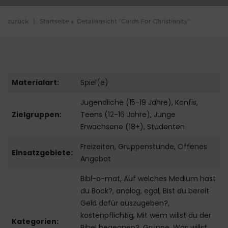
zurück
|
Startseite
Detailansicht "Cards For Christianity"
Materialart:
Spiel(e)
Jugendliche (15-19 Jahre), Konfis,
Zielgruppen:
Teens (12-16 Jahre), Junge
Erwachsene (18+), Studenten
Freizeiten, Gruppenstunde, Offenes
Einsatzgebiete:
Angebot
Bibl-o-mat, Auf welches Medium hast
du Bock?, analog, egal, Bist du bereit
Geld dafür auszugeben?,
kostenpflichtig, Mit wem willst du der
Kategorien:
Bibel begegnen?, Gruppe, Was willst